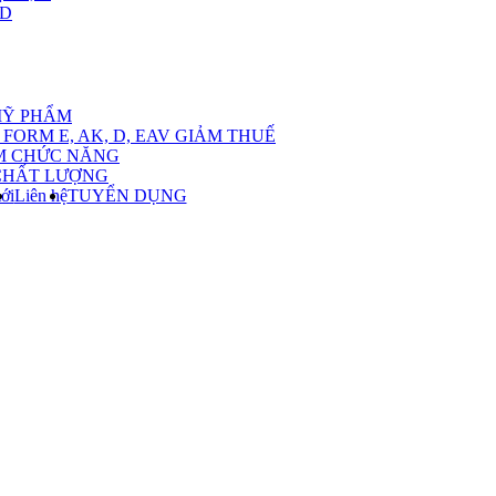
,D
nu
MỸ PHẨM
FORM E, AK, D, EAV GIẢM THUẾ
M CHỨC NĂNG
CHẤT LƯỢNG
ới
Liên hệ
TUYỂN DỤNG