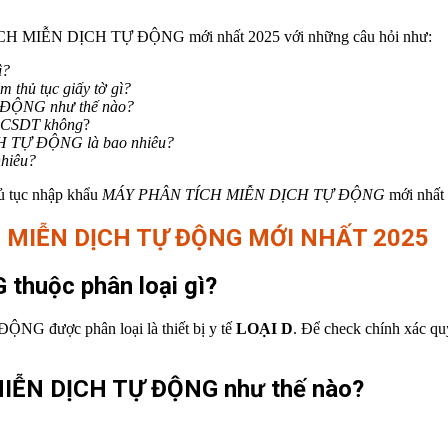
TÍCH MIỄN DỊCH TỰ ĐỘNG mới nhất 2025 với những câu hỏi như:
ì?
hủ tục giấy tờ gì?
Ự ĐỘNG
như thế nào?
ơ CSDT không
?
CH TỰ ĐỘNG
là
bao nhiêu?
nhiêu?
hủ tục nhập khẩu
MÁY PHÂN TÍCH MIỄN DỊCH TỰ ĐỘNG
mới nhất 
 MIỄN DỊCH TỰ ĐỘNG
MỚI NHẤT 2025
G thuộc
phân loại gì?
 được phân loại là thiết bị y tế
LOẠI
D
. Để check chính xác qu
 MIỄN DỊCH TỰ ĐỘNG
như thế nào?