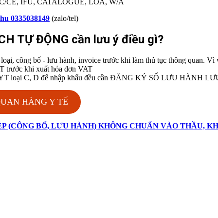
, DOC/CE, IFU, CATALOGUE, LOA, W/A
hu 0335038149
(zalo/tel)
ỊCH TỰ ĐỘNG
cần lưu ý điều gì?
oại, công bố - lưu hành, invoice trước khi làm thủ tục thông quan. Vì
T trước khi xuất hóa đơn VAT
các TBYT loại C, D để nhập khẩu đều cần ĐĂNG KÝ SỐ LƯU HÀNH 
QUAN HÀNG Y TẾ
HÉP (CÔNG BỐ, LƯU HÀNH) KHÔNG CHUẨN VÀO THẦU, 