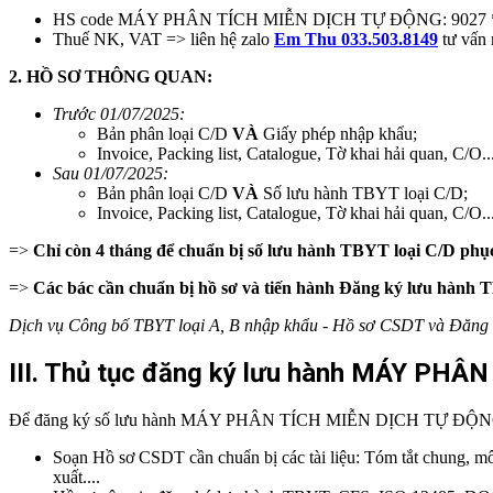
HS code MÁY PHÂN TÍCH MIỄN DỊCH TỰ ĐỘNG: 9027
Thuế NK, VAT => liên hệ zalo
Em Thu 033.503.8149
tư vấn 
2.
HỒ SƠ THÔNG QUAN:
Trước 01/07/2025:
Bản phân loại C/D
VÀ
Giấy phép nhập khẩu;
Invoice, Packing list, Catalogue, Tờ khai hải quan, C/O..
Sau 01/07/2025:
Bản phân loại C/D
VÀ
Số lưu hành TBYT loại C/D;
Invoice, Packing list, Catalogue, Tờ khai hải quan, C/O..
=>
Chỉ còn 4 tháng để chuẩn bị số lưu hành TBYT loại C/D
phụ
=>
Các bác cần chuẩn bị hồ sơ và tiến hành Đăng ký lưu hành 
Dịch vụ Công bố TBYT loại A, B nhập khẩu - Hồ sơ CSDT và Đăng k
III. Thủ tục đăng ký lưu hành MÁY PH
Để đăng ký số lưu hành MÁY PHÂN TÍCH MIỄN DỊCH TỰ ĐỘNG, doan
Soạn Hồ sơ CSDT cần chuẩn bị các tài liệu: Tóm tắt chung, mô 
xuất....