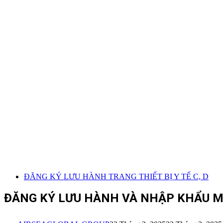
ĐĂNG KÝ LƯU HÀNH TRANG THIẾT BỊ Y TẾ C, D
ĐĂNG KÝ LƯU HÀNH VÀ NHẬP KHẨU M