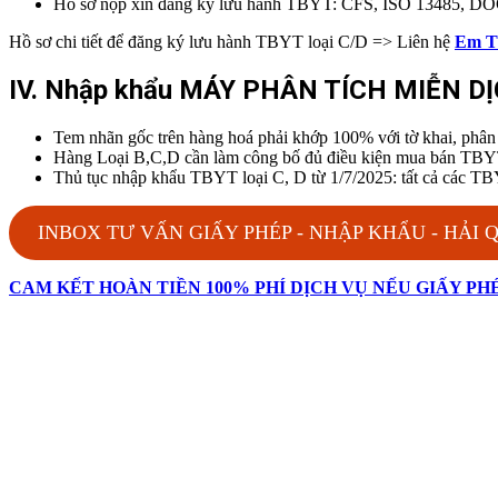
Hồ sơ nộp xin đăng ký lưu hành TBYT: CFS, ISO 13485
Hồ sơ chi tiết để đăng ký lưu hành TBYT loại C/D => Liên hệ
Em T
IV. Nhập khẩu MÁY PHÂN TÍCH MIỄN D
Tem nhãn gốc trên hàng hoá phải khớp 100% với tờ khai, phân l
Hàng Loại B,C,D cần làm công bố đủ điều kiện mua bán TBY
Thủ tục nhập khẩu TBYT loại C, D từ 1/7/2025: tất cả 
INBOX TƯ VẤN GIẤY PHÉP - NHẬP KHẨU - HẢI 
CAM KẾT HOÀN TIỀN 100% PHÍ DỊCH VỤ NẾU GIẤY P