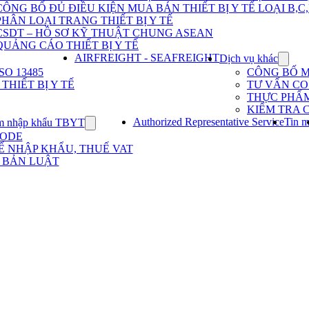
Dịch
CÔNG BỐ ĐỦ ĐIỀU KIỆN MUA BÁN THIẾT BỊ Y TẾ LOẠI B,C
vụ
PHÂN LOẠI TRANG THIẾT BỊ Y TẾ
nhập
khẩu
CSDT – HỒ SƠ KỸ THUẬT CHUNG ASEAN
TBYT
QUẢNG CÁO THIẾT BỊ Y TẾ
AIRFREIGHT - SEAFREIGHT
Dịch vụ khác
Show
subme
O 13485
CÔNG BỐ 
for
HIẾT BỊ Y TẾ
TƯ VẤN CO 
Dịch
THỰC PHẨ
vụ
KIỂM TRA 
khác
Authorized Representative Service
Tin m
m nhập khẩu TBYT
Show
submenu
CODE
for
Ế NHẬP KHẨU, THUẾ VAT
Kinh
 BẢN LUẬT
nghiệm
nhập
khẩu
TBYT