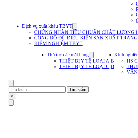
Dịch vụ xuất khẩu TBYT
Show
submenu
CHỨNG NHẬN TIÊU CHUẨN CHẤT LƯỢNG IS
for
CÔNG BỐ ĐỦ ĐIỀU KIỆN SẢN XUẤT TRANG T
Dịch
KIỂM NGHIỆM TBYT
vụ
xuất
khẩu
Thủ tục các mặt hàng
Kinh nghiệ
Show
TBYT
submenu
THIẾT BỊ Y TẾ LOẠI A,B
HS 
for
THIẾT BỊ Y TẾ LOẠI C,D
THU
Thủ
VĂN
tục
các
mặt
Search
hàng
Tìm
kiếm
Close
×
cho:
Menu