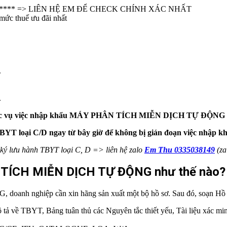
 **** => LIÊN HỆ EM ĐỂ CHECK CHÍNH XÁC NHẤT
mức thuế ưu đãi nhất
.
.
c vụ việc nhập khẩu MÁY PHÂN TÍCH MIỄN DỊCH TỰ ĐỘNG
TBYT loại C/D ngay từ bây giờ để không bị gián đoạn việc nhập 
ý lưu hành TBYT loại C, D => liên hệ zalo
Em Thu 0335038149
(zal
ÂN TÍCH MIỄN DỊCH TỰ ĐỘNG
như thế nào?
h nghiệp cần xin hãng sản xuất một bộ hồ sơ. Sau đó, soạn Hồ s
tả về TBYT, Bảng tuân thủ các Nguyên tắc thiết yếu, Tài liệu xác minh