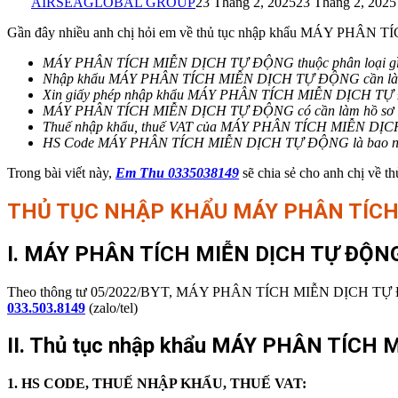
AIRSEAGLOBAL GROUP
23 Tháng 2, 2025
23 Tháng 2, 2025
Gần đây nhiều anh chị hỏi em về thủ tục nhập khẩu MÁY PHÂN 
MÁY PHÂN TÍCH MIỄN DỊCH TỰ ĐỘNG thuộc phân loại g
Nhập khẩu MÁY PHÂN TÍCH MIỄN DỊCH TỰ ĐỘNG cần làm t
Xin giấy phép nhập khẩu
MÁY PHÂN TÍCH MIỄN DỊCH T
MÁY PHÂN TÍCH MIỄN DỊCH TỰ ĐỘNG
có cần làm hồ s
Thuế nhập khẩu, thuế VAT của
MÁY PHÂN TÍCH MIỄN DỊ
HS Code
MÁY PHÂN TÍCH MIỄN DỊCH TỰ ĐỘNG
là
bao 
Trong bài viết này,
Em Thu 0335038149
sẽ chia sẻ cho anh chị về t
THỦ TỤC NHẬP KHẨU
MÁY PHÂN TÍCH
I. MÁY PHÂN TÍCH MIỄN DỊCH TỰ ĐỘN
Theo thông tư 05/2022/BYT, MÁY PHÂN TÍCH MIỄN DỊCH TỰ ĐỘNG
033.503.8149
(zalo/tel)
II. Thủ tục nhập khẩu MÁY PHÂN TÍCH
1.
HS CODE, THUẾ NHẬP KHẨU, THUẾ VAT: