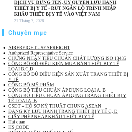
DỊCH VỤ ĐỨNG TÊN, ỦY QUYỀN LƯU HÀNH
THIẾT BỊ Y TẾ - RÚT NGẮN LỘ TRÌNH NHẬP
KHẨU THIẾT BỊ Y TẾ VÀO VIỆT NAM
21 Tháng 7, 2026
Chuyên mục
AIRFREIGHT - SEAFREIGHT
Authorized Representative Service
CHỨNG NHẬN TIÊU CHUẨN CHẤT LƯỢNG ISO 13485
CÔNG BỐ ĐỦ ĐIỀU KIỆN MUA BÁN THIẾT BỊ Y TẾ
LOẠI B,C,D
CÔNG BỐ ĐỦ ĐIỀU KIỆN SẢN XUẤT TRANG THIẾT BỊ
Y TẾ
CÔNG BỐ MỸ PHẨM
CÔNG BỐ TIÊU CHUẨN ÁP DỤNG LOẠI A, B
CÔNG BỐ TIÊU CHUẨN ÁP DỤNG TRANG THIẾT BỊ Y
TẾ LOẠI A, B
CSDT – HỒ SƠ KỸ THUẬT CHUNG ASEAN
ĐĂNG KÝ LƯU HÀNH TRANG THIẾT BỊ Y TẾ C, D
GIẤY PHÉP NHẬP KHẨU THIẾT BỊ Y TẾ
Hải quan
HS CODE