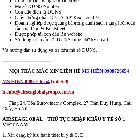
Cụ thể khách hàng sẽ nhận được:
Mã số DUNS Number
Con dấu điện tử DUNS
Giấy chứng nhận D-U-N-S® Registered™
Doanh nghiệp được quảng bá trong danh sách mạng lưới toàn
cầu của Dun & Bradstreet
Được phép tải con dấu lên website
Sử dụng con dấu nổi DUNS cùng chữ ký email.
Và hướng dẫn sử dụng và tra cứu mã số DUNS.
--------------------------------
MỌI THẮC MẮC XIN LIÊN HỆ
MS HIỀN 0988726654
MS HIỀN 0988726654
(zalo/tel)
hienbt@airseaglobalgroup.com.vn
Tầng 24, Tòa Eurowindow Complex, 27 Trần Duy Hưng, Cầu
Giấy, Hà Nội
AIRSEAGLOBAL – THỦ TỤC NHẬP KHẨU Y TẾ SỐ 1
VIỆT NAM
1. Xin đăng ký lưu hành thiết bị y tế C, D