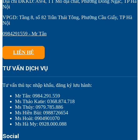
Địa chỉ ĐKKD: A9/4, TT Mỏ địa chất, Phường Đông Ngạc, TP Hà
Nội
VPGD: Tầng 8, số 82 Trần Thái Tông, Phường Cầu Giấy, TP Hà
Nội
0984291559 - Mr Tân
LIÊN HỆ
TƯ VẤN DỊCH VỤ
Tư vấn thủ tục nhập khẩu, đăng ký lưu hành:
Mr Tân: 0984.291.559
Ms Thảo Katie: 0368.874.718
Ms Thúy: 0979.785.886
Ms Hiền Bùi: 0988726654
Ms Hoài: 0904901070
Ms Hà My: 0928.000.088
Social