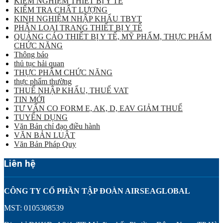
KIỂM NGHIỆM THIẾT BỊ Y TẾ
KIỂM TRA CHẤT LƯỢNG
KINH NGHIỆM NHẬP KHẨU TBYT
PHÂN LOẠI TRANG THIẾT BỊ Y TẾ
QUẢNG CÁO THIẾT BỊ Y TẾ, MỸ PHẨM, THỰC PHẨM
CHỨC NĂNG
Thông báo
thủ tục hải quan
THỰC PHẨM CHỨC NĂNG
thực phẩm thường
THUẾ NHẬP KHẨU, THUẾ VAT
TIN MỚI
TƯ VẤN CO FORM E, AK, D, EAV GIẢM THUẾ
TUYỂN DỤNG
Văn Bản chỉ đạo điều hành
VĂN BẢN LUẬT
Văn Bản Pháp Quy
Liên hệ
CÔNG TY CỔ PHẦN TẬP ĐOÀN AIRSEAGLOBAL
MST: 0105308539