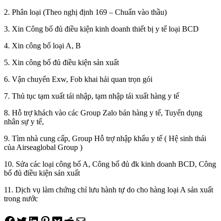
2. Phân loại (Theo nghị định 169 – Chuẩn vào thầu)
3. Xin Công bố đủ điều kiện kinh doanh thiết bị y tế loại BCD
4. Xin công bố loại A, B
5. Xin công bố đủ điều kiện sản xuất
6. Vận chuyển Exw, Fob khai hải quan trọn gói
7. Thủ tục tạm xuất tái nhập, tạm nhập tái xuất hàng y tế
8. Hỗ trợ khách vào các Group Zalo bán hàng y tế, Tuyển dụng
nhân sự y tế,
9. Tìm nhà cung cấp, Group Hỗ trợ nhập khẩu y tế ( Hệ sinh thái
của Airseaglobal Group )
10. Sửa các loại công bố A, Công bố đủ đk kinh doanh BCD, Công
bố đủ điều kiện sản xuất
11. Dịch vụ làm chứng chỉ lưu hành tự do cho hàng loại A sản xuất
trong nước
Share on Facebook
Tweet on Twitter
Share on LinkedIn
Pin on Pinterest
Save to pocket
Share on Reddit
Share via Email