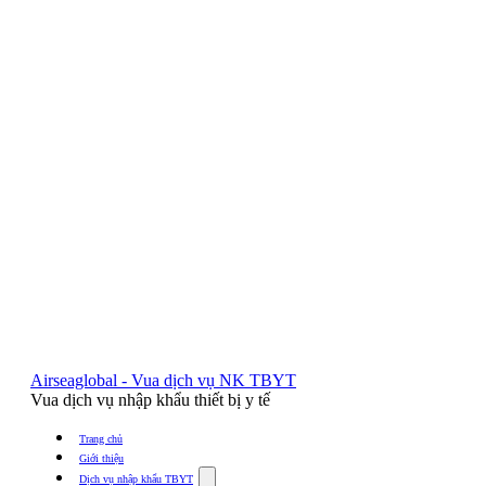
Airseaglobal - Vua dịch vụ NK TBYT
Vua dịch vụ nhập khẩu thiết bị y tế
Trang chủ
Giới thiệu
Show
Dịch vụ nhập khẩu TBYT