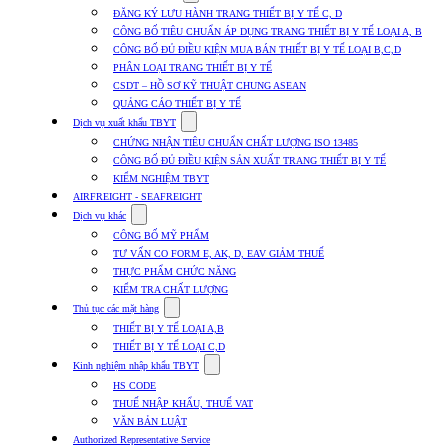
submenu
ĐĂNG KÝ LƯU HÀNH TRANG THIẾT BỊ Y TẾ C, D
for
CÔNG BỐ TIÊU CHUẨN ÁP DỤNG TRANG THIẾT BỊ Y TẾ LOẠI A, B
Dịch
CÔNG BỐ ĐỦ ĐIỀU KIỆN MUA BÁN THIẾT BỊ Y TẾ LOẠI B,C,D
vụ
nhập
PHÂN LOẠI TRANG THIẾT BỊ Y TẾ
khẩu
CSDT – HỒ SƠ KỸ THUẬT CHUNG ASEAN
TBYT
QUẢNG CÁO THIẾT BỊ Y TẾ
Show
Dịch vụ xuất khẩu TBYT
submenu
CHỨNG NHẬN TIÊU CHUẨN CHẤT LƯỢNG ISO 13485
for
CÔNG BỐ ĐỦ ĐIỀU KIỆN SẢN XUẤT TRANG THIẾT BỊ Y TẾ
Dịch
KIỂM NGHIỆM TBYT
vụ
xuất
AIRFREIGHT - SEAFREIGHT
khẩu
Show
Dịch vụ khác
TBYT
submenu
CÔNG BỐ MỸ PHẨM
for
TƯ VẤN CO FORM E, AK, D, EAV GIẢM THUẾ
Dịch
THỰC PHẨM CHỨC NĂNG
vụ
khác
KIỂM TRA CHẤT LƯỢNG
Show
Thủ tục các mặt hàng
submenu
THIẾT BỊ Y TẾ LOẠI A,B
for
THIẾT BỊ Y TẾ LOẠI C,D
Thủ
Show
tục
Kinh nghiệm nhập khẩu TBYT
submenu
các
HS CODE
for
mặt
THUẾ NHẬP KHẨU, THUẾ VAT
Kinh
hàng
VĂN BẢN LUẬT
nghiệm
nhập
Authorized Representative Service