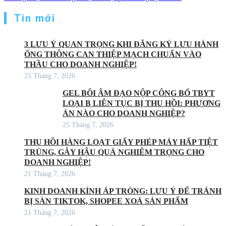
Tin mới
3 LƯU Ý QUAN TRỌNG KHI ĐĂNG KÝ LƯU HÀNH
ỐNG THÔNG CAN THIỆP MẠCH CHUẨN VÀO
THẦU CHO DOANH NGHIỆP!
25 Tháng 7, 2026
GEL BÔI ÂM ĐẠO NỘP CÔNG BỐ TBYT
LOẠI B LIÊN TỤC BỊ THU HỒI: PHƯƠNG
ÁN NÀO CHO DOANH NGHIỆP?
25 Tháng 7, 2026
THU HỒI HÀNG LOẠT GIẤY PHÉP MÁY HẤP TIỆT
TRÙNG, GÂY HẬU QUẢ NGHIÊM TRỌNG CHO
DOANH NGHIỆP!
21 Tháng 7, 2026
KINH DOANH KÍNH ÁP TRÒNG: LƯU Ý ĐỂ TRÁNH
BỊ SÀN TIKTOK, SHOPEE XOÁ SẢN PHẨM
21 Tháng 7, 2026