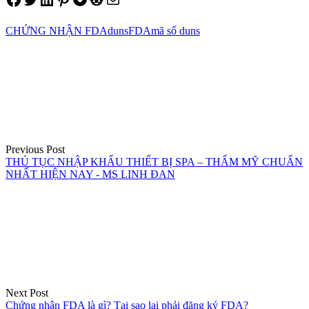
CHỨNG NHẬN FDA
duns
FDA
mã số duns
Điều
hướng
bài
viết
Previous Post
THỦ TỤC NHẬP KHẨU THIẾT BỊ SPA – THẨM MỸ CHUẨN
NHẤT HIỆN NAY - MS LINH ĐAN
Next Post
Chứng nhận FDA là gì? Tại sao lại phải đăng ký FDA?