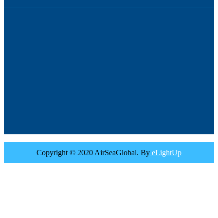
Copyright © 2020 AirSeaGlobal. By
eLightUp