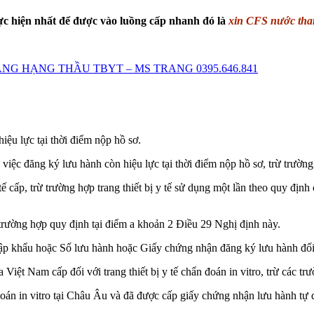
c hiện nhất để được vào luồng cấp nhanh đó là
xin CFS nước tha
G HẠNG THẦU TBYT – MS TRANG 0395.646.841
iệu lực tại thời điểm nộp hồ sơ.
n việc đăng ký lưu hành còn hiệu lực tại thời điểm nộp hồ sơ, trừ trườ
ế cấp, trừ trường hợp trang thiết bị y tế sử dụng một lần theo quy định
trường hợp quy định tại điểm a khoản 2 Điều 29 Nghị định này.
 nhập khẩu hoặc Số lưu hành hoặc Giấy chứng nhận đăng ký lưu hành đối
iệt Nam cấp đối với trang thiết bị y tế chẩn đoán in vitro, trừ các tr
oán in vitro tại Châu Âu và đã được cấp giấy chứng nhận lưu hành tự d