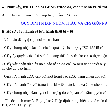
=> Như vậy, trừ TH đã có GPNK trước đó, cách nhanh và dễ thự
Anh Chị xem thêm CFS nâng hạng thầu dưới đây:
QUY ĐỊNH PHÂN NHÓM THẦU VÀ CFS GIÚP NÂN
B. Hồ sơ cấp nhanh số lưu hành thiết bị y tế
- Văn bản đề nghị cấp mới số lưu hành.
- Giấy chứng nhận đạt tiêu chuẩn quản lý chất lượng ISO 13845 còn h
- Giấy ủy quyền của chủ sở hữu trang thiết bị y tế cho cơ sở thực hiệ
- Giấy xác nhận đủ điều kiện bảo hành do chủ sở hữu trang thiết bị y t
có chế độ bảo hành.
- Giấy lưu hành được cấp bởi một trong các nước tham chiếu đối với 
- Giấy lưu hành đối với trang thiết bị y tế nhập khẩu và Giấy phép
- Giấy chứng nhận đánh giá chất lượng do cơ quan có thẩm quyền của V
+ Thuộc danh mục A, B phụ lục 2 Hiệp định trang thiết bị y tế chẩn đ
EU, Anh, Thụy Sỹ;