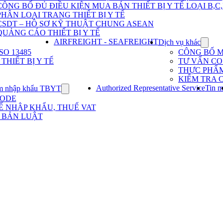
Dịch
CÔNG BỐ ĐỦ ĐIỀU KIỆN MUA BÁN THIẾT BỊ Y TẾ LOẠI B,C
vụ
PHÂN LOẠI TRANG THIẾT BỊ Y TẾ
nhập
khẩu
CSDT – HỒ SƠ KỸ THUẬT CHUNG ASEAN
TBYT
QUẢNG CÁO THIẾT BỊ Y TẾ
AIRFREIGHT - SEAFREIGHT
Dịch vụ khác
Show
subme
O 13485
CÔNG BỐ 
for
HIẾT BỊ Y TẾ
TƯ VẤN CO 
Dịch
THỰC PHẨ
vụ
KIỂM TRA 
khác
Authorized Representative Service
Tin m
m nhập khẩu TBYT
Show
submenu
CODE
for
Ế NHẬP KHẨU, THUẾ VAT
Kinh
 BẢN LUẬT
nghiệm
nhập
khẩu
TBYT