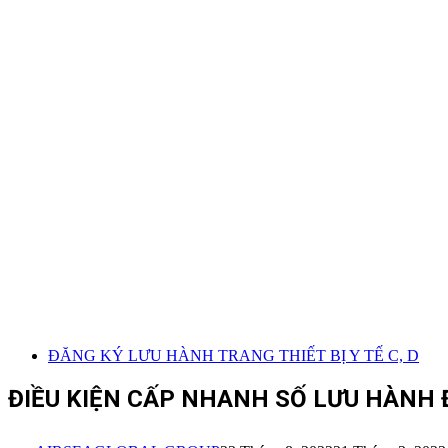
ĐĂNG KÝ LƯU HÀNH TRANG THIẾT BỊ Y TẾ C, D
ĐIỀU KIỆN CẤP NHANH SỐ LƯU HÀNH ĐỐ