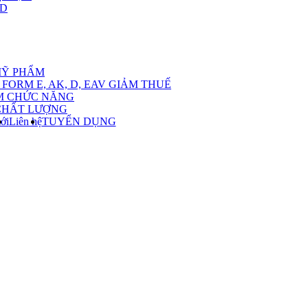
,D
nu
MỸ PHẨM
FORM E, AK, D, EAV GIẢM THUẾ
M CHỨC NĂNG
CHẤT LƯỢNG
ới
Liên hệ
TUYỂN DỤNG