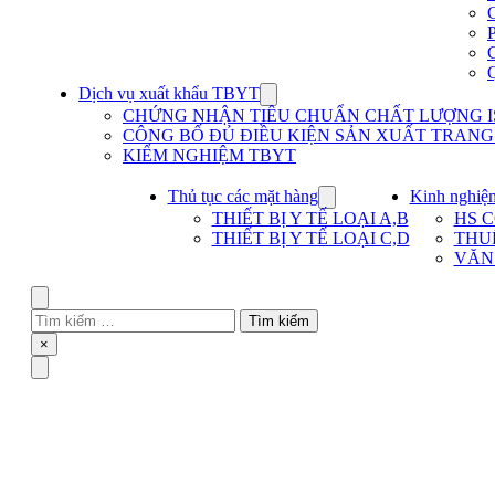
Dịch vụ xuất khẩu TBYT
Show
submenu
CHỨNG NHẬN TIÊU CHUẨN CHẤT LƯỢNG IS
for
CÔNG BỐ ĐỦ ĐIỀU KIỆN SẢN XUẤT TRANG T
Dịch
KIỂM NGHIỆM TBYT
vụ
xuất
khẩu
Thủ tục các mặt hàng
Kinh nghiệ
Show
TBYT
submenu
THIẾT BỊ Y TẾ LOẠI A,B
HS 
for
THIẾT BỊ Y TẾ LOẠI C,D
THU
Thủ
VĂN
tục
các
mặt
Search
hàng
Tìm
kiếm
Close
×
cho:
Menu