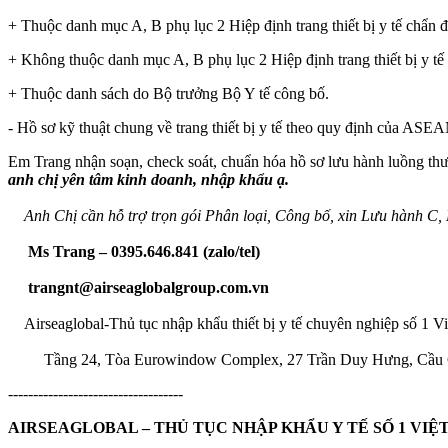
+ Thuộc danh mục A, B phụ lục 2 Hiệp định trang thiết bị y tế chẩn 
+ Không thuộc danh mục A, B phụ lục 2 Hiệp định trang thiết bị y t
+ Thuộc danh sách do Bộ trưởng Bộ Y tế công bố.
- Hồ sơ kỹ thuật chung về trang thiết bị y tế theo quy định của ASEA
Em Trang nhận soạn, check soát, chuẩn hóa hồ sơ lưu hành luồng th
anh chị yên tâm kinh doanh, nhập khẩu ạ.
Anh Chị cần hỗ trợ trọn gói Phân loại, Công bố, xin Lưu hành C,
Ms Trang – 0395.646.841 (zalo/tel)
trangnt@airseaglobalgroup.com.vn
Airseaglobal-Thủ tục nhập khẩu thiết bị y tế chuyên nghiệp số 1 
Tầng 24, Tòa Eurowindow Complex, 27 Trần Duy Hưng, Cầu 
-----------------------------------
AIRSEAGLOBAL – THỦ TỤC NHẬP KHẨU Y TẾ SỐ 1 VIỆ