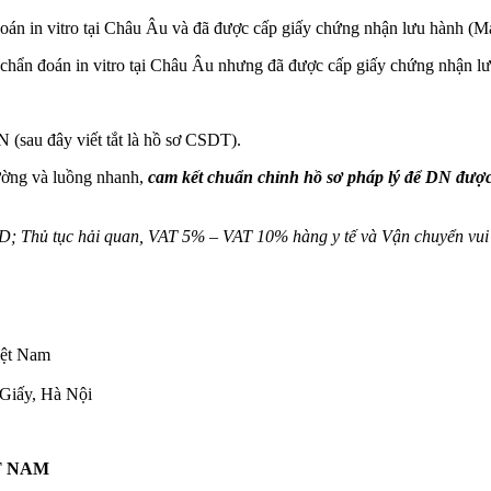
đoán in vitro tại Châu Âu và đã được cấp giấy chứng nhận lưu hành (M
ế chẩn đoán in vitro tại Châu Âu nhưng đã được cấp giấy chứng nhận l
N (sau đây viết tắt là hồ sơ CSDT).
ường và luồng nhanh,
cam kết chuẩn chỉnh hồ sơ pháp lý để DN được 
 D; Thủ tục hải quan, VAT 5% – VAT 10% hàng y tế và Vận chuyển vui l
Việt Nam
Giấy, Hà Nội
T NAM