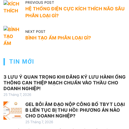
Đ
PREVIOUS POST
HỆ THỐNG ĐIỆN CỰC KÍCH THÍCH NÃO SÂU
i
PHÂN LOẠI GÌ?
ề
u
NEXT POST
h
BÌNH TẠO ẨM PHÂN LOẠI GÌ?
ư
ớ
TIN MỚI
n
g
3 LƯU Ý QUAN TRỌNG KHI ĐĂNG KÝ LƯU HÀNH ỐNG
b
THÔNG CAN THIỆP MẠCH CHUẨN VÀO THẦU CHO
DOANH NGHIỆP!
à
25 Tháng 7, 2026
i
GEL BÔI ÂM ĐẠO NỘP CÔNG BỐ TBYT LOẠI
v
B LIÊN TỤC BỊ THU HỒI: PHƯƠNG ÁN NÀO
i
CHO DOANH NGHIỆP?
25 Tháng 7, 2026
ế