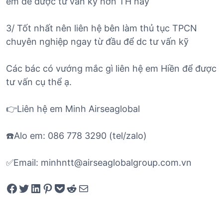
em để được tư vấn kỹ hơn TH này
3/ Tốt nhất nên liên hệ bên làm thủ tục TPCN
chuyên nghiệp ngay từ đầu để dc tư vấn kỹ
Các bác có vướng mắc gì liên hệ em Hiền để được
tư vấn cụ thể ạ.
👉Liên hệ em Minh Airseaglobal
☎️Alo em: 086 778 3290 (tel/zalo)
✅Email: minhntt@airseaglobalgroup.com.vn
Share on Facebook
Tweet on Twitter
Share on LinkedIn
Pin on Pinterest
Save to pocket
Share on Reddit
Share via Email