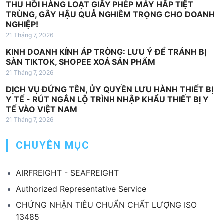
THU HỒI HÀNG LOẠT GIẤY PHÉP MÁY HẤP TIỆT
t
TRÙNG, GÂY HẬU QUẢ NGHIÊM TRỌNG CHO DOANH
NGHIỆP!
21 Tháng 7, 2026
KINH DOANH KÍNH ÁP TRÒNG: LƯU Ý ĐỂ TRÁNH BỊ
SÀN TIKTOK, SHOPEE XOÁ SẢN PHẨM
21 Tháng 7, 2026
DỊCH VỤ ĐỨNG TÊN, ỦY QUYỀN LƯU HÀNH THIẾT BỊ
Y TẾ - RÚT NGẮN LỘ TRÌNH NHẬP KHẨU THIẾT BỊ Y
TẾ VÀO VIỆT NAM
21 Tháng 7, 2026
CHUYÊN MỤC
AIRFREIGHT - SEAFREIGHT
Authorized Representative Service
CHỨNG NHẬN TIÊU CHUẨN CHẤT LƯỢNG ISO
13485