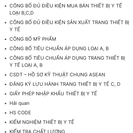
CÔNG BỐ ĐỦ ĐIỀU KIỆN MUA BÁN THIẾT BỊ Y TẾ
LOẠI B,C,D
CÔNG BỐ ĐỦ ĐIỀU KIỆN SẢN XUẤT TRANG THIẾT BỊ
Y TẾ
CÔNG BỐ MỸ PHẨM
CÔNG BỐ TIÊU CHUẨN ÁP DỤNG LOẠI A, B
CÔNG BỐ TIÊU CHUẨN ÁP DỤNG TRANG THIẾT BỊ
Y TẾ LOẠI A, B
CSDT – HỒ SƠ KỸ THUẬT CHUNG ASEAN
ĐĂNG KÝ LƯU HÀNH TRANG THIẾT BỊ Y TẾ C, D
GIẤY PHÉP NHẬP KHẨU THIẾT BỊ Y TẾ
Hải quan
HS CODE
KIỂM NGHIỆM THIẾT BỊ Y TẾ
KIỂM TRA CHẤT LƯỢNG