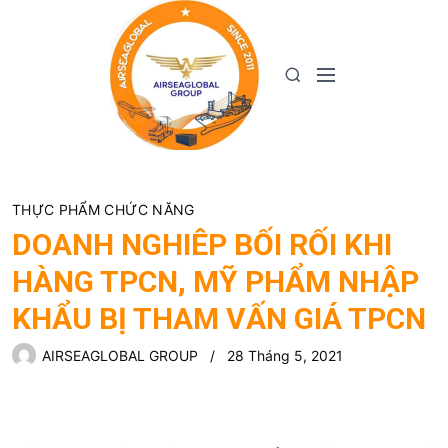
S
k
i
M
S
p
e
e
t
n
a
o
u
r
c
c
o
h
n
THỰC PHẨM CHỨC NĂNG
t
DOANH NGHIÊP BỐI RỐI KHI
e
HÀNG TPCN, MỸ PHẨM NHẬP
n
t
KHẨU BỊ THAM VẤN GIÁ TPCN
AIRSEAGLOBAL GROUP
28 Tháng 5, 2021