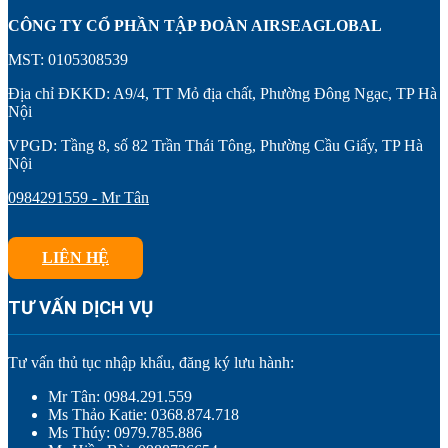
CÔNG TY CỔ PHẦN TẬP ĐOÀN AIRSEAGLOBAL
MST: 0105308539
Địa chỉ ĐKKD: A9/4, TT Mỏ địa chất, Phường Đông Ngạc, TP Hà
Nội
VPGD: Tầng 8, số 82 Trần Thái Tông, Phường Cầu Giấy, TP Hà
Nội
0984291559 - Mr Tân
LIÊN HỆ
TƯ VẤN DỊCH VỤ
Tư vấn thủ tục nhập khẩu, đăng ký lưu hành:
Mr Tân: 0984.291.559
Ms Thảo Katie: 0368.874.718
Ms Thúy: 0979.785.886