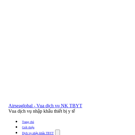
Airseaglobal - Vua dịch vụ NK TBYT
Vua dịch vụ nhập khẩu thiết bị y tế
Trang chủ
Giới thiệu
Show
Dịch vụ nhập khẩu TBYT