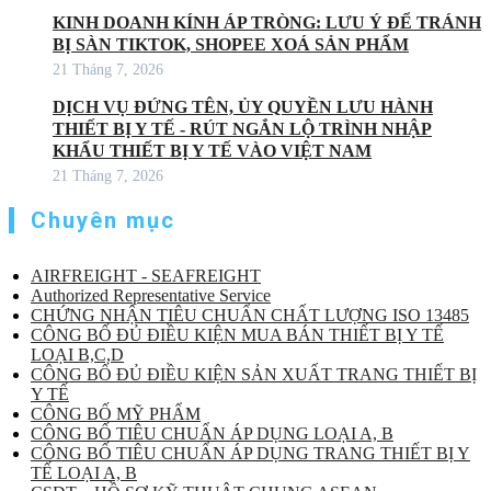
KINH DOANH KÍNH ÁP TRÒNG: LƯU Ý ĐỂ TRÁNH
BỊ SÀN TIKTOK, SHOPEE XOÁ SẢN PHẨM
21 Tháng 7, 2026
DỊCH VỤ ĐỨNG TÊN, ỦY QUYỀN LƯU HÀNH
THIẾT BỊ Y TẾ - RÚT NGẮN LỘ TRÌNH NHẬP
KHẨU THIẾT BỊ Y TẾ VÀO VIỆT NAM
21 Tháng 7, 2026
Chuyên mục
AIRFREIGHT - SEAFREIGHT
Authorized Representative Service
CHỨNG NHẬN TIÊU CHUẨN CHẤT LƯỢNG ISO 13485
CÔNG BỐ ĐỦ ĐIỀU KIỆN MUA BÁN THIẾT BỊ Y TẾ
LOẠI B,C,D
CÔNG BỐ ĐỦ ĐIỀU KIỆN SẢN XUẤT TRANG THIẾT BỊ
Y TẾ
CÔNG BỐ MỸ PHẨM
CÔNG BỐ TIÊU CHUẨN ÁP DỤNG LOẠI A, B
CÔNG BỐ TIÊU CHUẨN ÁP DỤNG TRANG THIẾT BỊ Y
TẾ LOẠI A, B