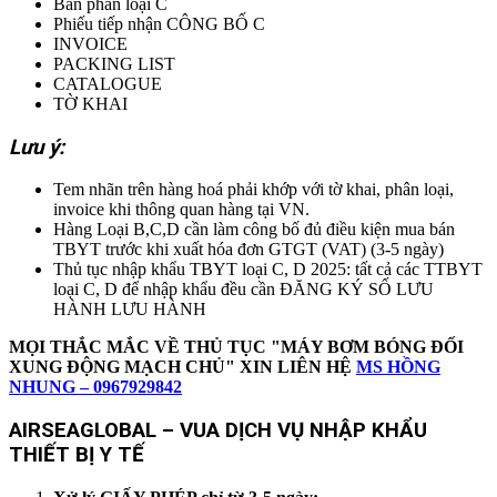
Bản phân loại C
Phiếu tiếp nhận CÔNG BỐ C
INVOICE
PACKING LIST
CATALOGUE
TỜ KHAI
Lưu ý:
Tem nhãn trên hàng hoá phải khớp với tờ khai, phân loại,
invoice khi thông quan hàng tại VN.
Hàng Loại B,C,D cần làm công bố đủ điều kiện mua bán
TBYT trước khi xuất hóa đơn GTGT (VAT) (3-5 ngày)
Thủ tục nhập khẩu TBYT loại C, D 2025: tất cả các TTBYT
loại C, D để nhập khẩu đều cần ĐĂNG KÝ SỐ LƯU
HÀNH LƯU HÀNH
MỌI THẮC MẮC VỀ THỦ TỤC "MÁY BƠM BÓNG ĐỐI
XUNG ĐỘNG MẠCH CHỦ" XIN LIÊN HỆ
MS HỒNG
NHUNG – 0967929842
AIRSEAGLOBAL – VUA DỊCH VỤ NHẬP KHẨU
THIẾT BỊ Y TẾ