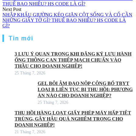
hướng
THUẾ BAO NHIÊU? HS CODE LÀ GÌ?
Next Post
bài
NHẬP KHẨU GIƯỜNG KÉO GIÃN CỘT SỐNG VÀ CỔ CẦN
viết
NHỮNG GIẤY TỜ GÌ? THUẾ BAO NHIÊU? HS CODE LÀ
GÌ?
Tin mới
3 LƯU Ý QUAN TRỌNG KHI ĐĂNG KÝ LƯU HÀNH
ỐNG THÔNG CAN THIỆP MẠCH CHUẨN VÀO
THẦU CHO DOANH NGHIỆP!
25 Tháng 7, 2026
GEL BÔI ÂM ĐẠO NỘP CÔNG BỐ TBYT
LOẠI B LIÊN TỤC BỊ THU HỒI: PHƯƠNG
ÁN NÀO CHO DOANH NGHIỆP?
25 Tháng 7, 2026
THU HỒI HÀNG LOẠT GIẤY PHÉP MÁY HẤP TIỆT
TRÙNG, GÂY HẬU QUẢ NGHIÊM TRỌNG CHO
DOANH NGHIỆP!
21 Tháng 7, 2026