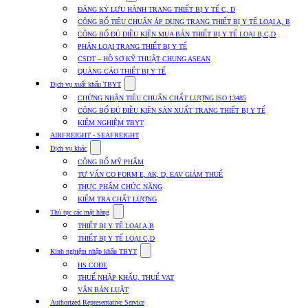
submenu
ĐĂNG KÝ LƯU HÀNH TRANG THIẾT BỊ Y TẾ C, D
for
CÔNG BỐ TIÊU CHUẨN ÁP DỤNG TRANG THIẾT BỊ Y TẾ LOẠI A, B
Dịch
CÔNG BỐ ĐỦ ĐIỀU KIỆN MUA BÁN THIẾT BỊ Y TẾ LOẠI B,C,D
vụ
nhập
PHÂN LOẠI TRANG THIẾT BỊ Y TẾ
khẩu
CSDT – HỒ SƠ KỸ THUẬT CHUNG ASEAN
TBYT
QUẢNG CÁO THIẾT BỊ Y TẾ
Show
Dịch vụ xuất khẩu TBYT
submenu
CHỨNG NHẬN TIÊU CHUẨN CHẤT LƯỢNG ISO 13485
for
CÔNG BỐ ĐỦ ĐIỀU KIỆN SẢN XUẤT TRANG THIẾT BỊ Y TẾ
Dịch
KIỂM NGHIỆM TBYT
vụ
xuất
AIRFREIGHT - SEAFREIGHT
khẩu
Show
Dịch vụ khác
TBYT
submenu
CÔNG BỐ MỸ PHẨM
for
TƯ VẤN CO FORM E, AK, D, EAV GIẢM THUẾ
Dịch
THỰC PHẨM CHỨC NĂNG
vụ
khác
KIỂM TRA CHẤT LƯỢNG
Show
Thủ tục các mặt hàng
submenu
THIẾT BỊ Y TẾ LOẠI A,B
for
THIẾT BỊ Y TẾ LOẠI C,D
Thủ
Show
tục
Kinh nghiệm nhập khẩu TBYT
submenu
các
HS CODE
for
mặt
THUẾ NHẬP KHẨU, THUẾ VAT
Kinh
hàng
VĂN BẢN LUẬT
nghiệm
nhập
Authorized Representative Service