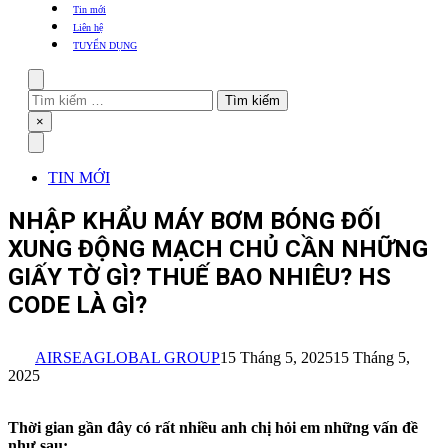
khẩu
Tin mới
TBYT
Liên hệ
TUYỂN DỤNG
Search
Tìm
kiếm
Close
×
cho:
Menu
TIN MỚI
NHẬP KHẨU MÁY BƠM BÓNG ĐỐI
XUNG ĐỘNG MẠCH CHỦ CẦN NHỮNG
GIẤY TỜ GÌ? THUẾ BAO NHIÊU? HS
CODE LÀ GÌ?
AIRSEAGLOBAL GROUP
15 Tháng 5, 2025
15 Tháng 5,
2025
Thời gian gần đây có rất nhiều anh chị hỏi em những vấn đề
như sau: