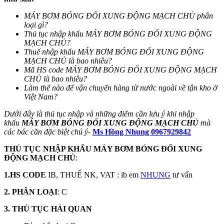
MÁY BƠM BÓNG ĐỐI XUNG ĐỘNG MẠCH CHỦ
phân
loại gì?
Thủ tục nhập khẩu MÁY BƠM BÓNG ĐỐI XUNG ĐỘNG
MẠCH CHỦ?
Thuế nhập khẩu MÁY BƠM BÓNG ĐỐI XUNG ĐỘNG
MẠCH CHỦ là bao nhiêu?
Mã HS code MÁY BƠM BÓNG ĐỐI XUNG ĐỘNG MẠCH
CHỦ là bao nhiêu?
Làm thế nào để vận chuyển hàng từ nước ngoài về tận kho ở
Việt Nam?
Dưới đây là thủ tục nhập và những điểm cần lưu ý khi nhập
khẩu
MÁY BƠM BÓNG ĐỐI XUNG ĐỘNG MẠCH CHỦ
mà
các bác cần đặc biệt chú ý
-
Ms Hồng Nhung 0967929842
THỦ TỤC NHẬP KHẨU
MÁY BƠM BÓNG ĐỐI XUNG
ĐỘNG MẠCH CHỦ
:
1.HS CODE
IB, THUẾ NK, VAT : ib em
NHUNG
tư vấn
2. PHÂN LOẠI
: C
3. THỦ TỤC HẢI QUAN