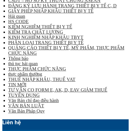
CSDT – HỒ SƠ KỸ THUẬT CHUNG ASEAN
ĐĂNG KÝ LƯU HÀNH TRANG THIẾT BỊ Y TẾ C, D
GIẤY PHÉP NHẬP KHẨU THIẾT BỊ Y TẾ
Hải quan
HS CODE
KIỂM NGHIỆM THIẾT BỊ Y TẾ
KIỂM TRA CHẤT LƯỢNG
KINH NGHIỆM NHẬP KHẨU TBYT
PHÂN LOẠI TRANG THIẾT BỊ Y TẾ
QUẢNG CÁO THIẾT BỊ Y TẾ, MỸ PHẨM, THỰC PHẨM
CHỨC NĂNG
Thông báo
thủ tục hải quan
THỰC PHẨM CHỨC NĂNG
thực phẩm thường
THUẾ NHẬP KHẨU, THUẾ VAT
TIN MỚI
TƯ VẤN CO FORM E, AK, D, EAV GIẢM THUẾ
TUYỂN DỤNG
Văn Bản chỉ đạo điều hành
VĂN BẢN LUẬT
Văn Bản Pháp Quy
Liên hệ