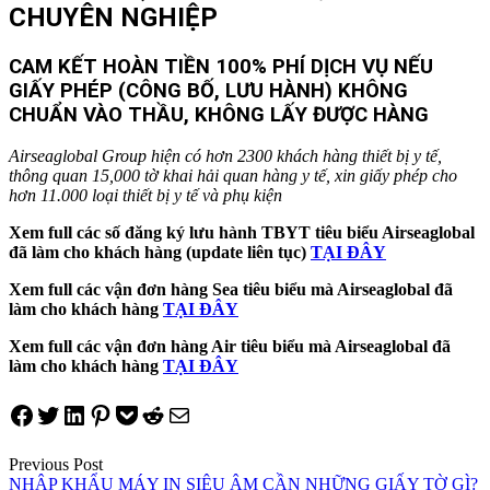
CHUYÊN NGHIỆP
CAM KẾT HOÀN TIỀN 100% PHÍ DỊCH VỤ NẾU
GIẤY PHÉP (CÔNG BỐ, LƯU HÀNH) KHÔNG
CHUẨN VÀO THẦU, KHÔNG LẤY ĐƯỢC HÀNG
Airseaglobal Group hiện có hơn 2300 khách hàng thiết bị y tế,
thông quan 15,000 tờ khai hải quan hàng y tế, xin giấy phép cho
hơn 11.000 loại thiết bị y tế và phụ kiện
Xem full các số đăng ký lưu hành TBYT tiêu biểu Airseaglobal
đã làm cho khách hàng (update liên tục)
TẠI ĐÂY
Xem full các vận đơn hàng Sea tiêu biểu mà Airseaglobal đã
làm cho khách hàng
TẠI ĐÂY
Xem full các vận đơn hàng Air tiêu biểu mà Airseaglobal đã
làm cho khách hàng
TẠI ĐÂY
Share on Facebook
Tweet on Twitter
Share on LinkedIn
Pin on Pinterest
Save to pocket
Share on Reddit
Share via Email
Điều
Previous Post
NHẬP KHẨU MÁY IN SIÊU ÂM CẦN NHỮNG GIẤY TỜ GÌ?