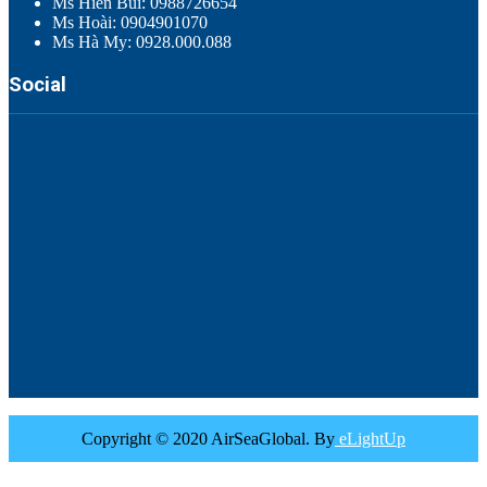
Ms Hiền Bùi: 0988726654
Ms Hoài: 0904901070
Ms Hà My: 0928.000.088
Social
Copyright © 2020 AirSeaGlobal. By
eLightUp