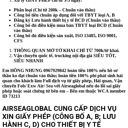
Xử lý GIẤY PHÉP chỉ từ 3-5 ngày:
Phân loại (Chỉ từ 200k – Chuẩn vào thầu)
Công bố tiêu chuẩn áp dụng đối với TBYT loại A, B
Đăng ký Lưu hành thiết bị y tế BCD (Chuẩn vào thầu)
Công bố đủ điều kiện mua bán TBYT loại BCD (Chuẩn
vào thầu)
Công bố đủ điều kiện sản xuất, ISO 13485, ISO 9001,
CFS
THÔNG QUAN MỞ TỜ KHAI CHỈ TỪ 700k/tờ khai.
Vận chuyển quốc tế, trucking nội địa giá SIÊU TỐT,
SIÊU NHANH
Em HỒNG NHUNG 0967929842 hoàn tiền 100% nếu hồ sơ
thầu ko đạt chuẩn vào thầu; hoàn tiền 100% phí phát sinh hải
quan cho khách làm Full dịch vụ từ giấy phép, Hải quan, Vận
chuyển Fob/ Exw Air/ Sea với Airseaglobal nếu do lỗi sai giấy
phép hoặc soát chứng từ bên em – Bên em thuộc WCA member
ID 73213
AIRSEAGLOBAL CUNG CẤP DỊCH VỤ
XIN GIẤY PHÉP (CÔNG BỐ A, B; LƯU
HÀNH C, D) CHO THIẾT BỊ Y TẾ