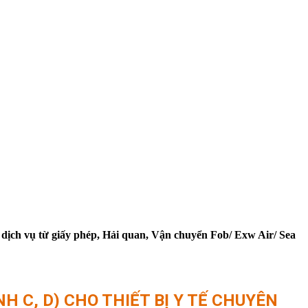
 dịch vụ từ giấy phép, Hải quan, Vận chuyển Fob/ Exw Air/ Sea
H C, D) CHO THIẾT BỊ Y TẾ CHUYÊN