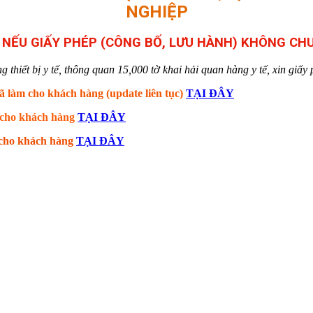
NGHIỆP
Ụ NẾU GIẤY PHÉP (CÔNG BỐ, LƯU HÀNH) KHÔNG C
hiết bị y tế, thông quan 15,000 tờ khai hải quan hàng y tế, xin giấy p
ã làm cho khách hàng (update liên tục)
TẠI ĐÂY
m cho khách hàng
TẠI ĐÂY
m cho khách hàng
TẠI ĐÂY