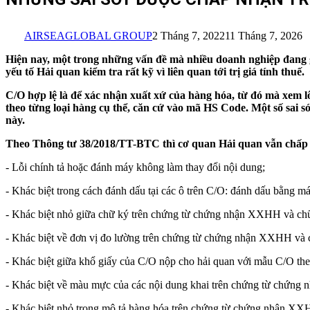
AIRSEAGLOBAL GROUP
2 Tháng 7, 2022
11 Tháng 7, 2026
Hiện nay, một trong những vấn đề mà nhiều doanh nghiệp đ
yếu tố Hải quan kiểm tra rất kỹ vì liên quan tới trị giá tính thuế.
C/O hợp lệ là để xác nhận xuất xứ của hàng hóa, từ đó mà xem
theo từng loại hàng cụ thể, căn cứ vào mã HS Code. Một số sai
này.
Theo Thông tư 38/2018/TT-BTC thì cơ quan Hải quan vẫn chấp
- Lỗi chính tả hoặc đánh máy không làm thay đổi nội dung;
- Khác biệt trong cách đánh dấu tại các ô trên C/O: đánh dấu bằng m
- Khác biệt nhỏ giữa chữ ký trên chứng từ chứng nhận XXHH và ch
- Khác biệt về đơn vị đo lường trên chứng từ chứng nhận XXHH và cá
- Khác biệt giữa khổ giấy của C/O nộp cho hải quan với mẫu C/O the
- Khác biệt về màu mực của các nội dung khai trên chứng từ chứn
- Khác biệt nhỏ trong mô tả hàng hóa trên chứng từ chứng nhận XX