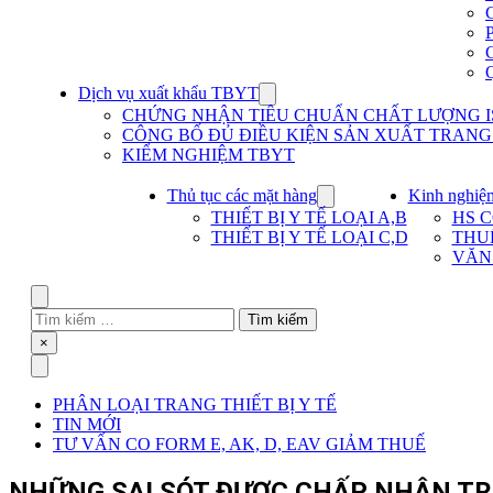
Dịch vụ xuất khẩu TBYT
Show
submenu
CHỨNG NHẬN TIÊU CHUẨN CHẤT LƯỢNG IS
for
CÔNG BỐ ĐỦ ĐIỀU KIỆN SẢN XUẤT TRANG T
Dịch
KIỂM NGHIỆM TBYT
vụ
xuất
khẩu
Thủ tục các mặt hàng
Kinh nghiệ
Show
TBYT
submenu
THIẾT BỊ Y TẾ LOẠI A,B
HS 
for
THIẾT BỊ Y TẾ LOẠI C,D
THU
Thủ
VĂN
tục
các
mặt
Search
hàng
Tìm
kiếm
Close
×
cho:
Menu
PHÂN LOẠI TRANG THIẾT BỊ Y TẾ
TIN MỚI
TƯ VẤN CO FORM E, AK, D, EAV GIẢM THUẾ
NHỮNG SAI SÓT ĐƯỢC CHẤP NHẬN TR