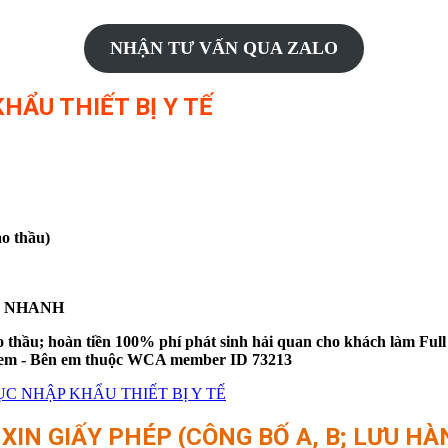
NHẬN TƯ VẤN QUA ZALO
HẨU THIẾT BỊ Y TẾ
o thầu)
IÊU NHANH
thầu; hoàn tiền 100% phí phát sinh hải quan cho khách làm Full
bên em - Bên em thuộc WCA member ID 73213
C NHẬP KHẨU THIẾT BỊ Y TẾ
IN GIẤY PHÉP (CÔNG BỐ A, B; LƯU HÀN