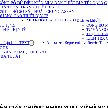
Dịch
CÔNG BỐ ĐỦ ĐIỀU KIỆN MUA BÁN THIẾT BỊ Y TẾ LOẠI B,C
vụ
PHÂN LOẠI TRANG THIẾT BỊ Y TẾ
nhập
khẩu
CSDT – HỒ SƠ KỸ THUẬT CHUNG ASEAN
TBYT
QUẢNG CÁO THIẾT BỊ Y TẾ
AIRFREIGHT - SEAFREIGHT
Dịch vụ khác
Show
subme
O 13485
CÔNG BỐ 
for
HIẾT BỊ Y TẾ
TƯ VẤN CO 
Dịch
THỰC PHẨ
vụ
KIỂM TRA 
khác
Authorized Representative Service
Tin m
m nhập khẩu TBYT
Show
submenu
CODE
for
Ế NHẬP KHẨU, THUẾ VAT
Kinh
 BẢN LUẬT
nghiệm
nhập
khẩu
TBYT
ÊN GIẤY CHỨNG NHẬN XUẤT XỨ HÀNG H