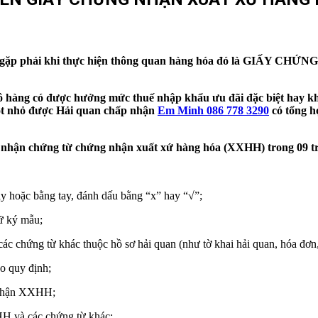
ang gặp phải khi thực hiện thông quan hàng hóa đó là GIẤY 
 lô hàng có được hưởng mức thuế nhập khẩu ưu đãi đặc biệt hay 
 sót nhỏ được Hải quan chấp nhận
Em Minh 086 778 3290
có tổng h
 nhận chứng từ chứng nhận xuất xứ hàng hóa (XXHH) trong 09 t
áy hoặc bằng tay, đánh dấu bằng “x” hay “√”;
ữ ký mẫu;
c chứng từ khác thuộc hồ sơ hải quan (như tờ khai hải quan, hóa đơn, 
o quy định;
g nhận XXHH;
HH và các chứng từ khác;