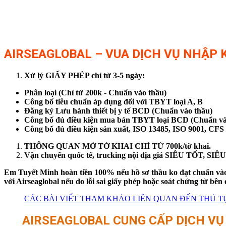
AIRSEAGLOBAL – VUA DỊCH VỤ NHẬP K
Xử lý GIẤY PHÉP chỉ từ 3-5 ngày:
Phân loại (Chỉ từ 200k - Chuẩn vào thầu)
Công bố tiêu chuẩn áp dụng đối với TBYT loại A, B
Đăng ký Lưu hành thiết bị y tế BCD (Chuẩn vào thầu)
Công bố đủ điều kiện mua bán TBYT loại BCD (Chuẩn và
Công bố đủ điều kiện sản xuất, ISO 13485, ISO 9001, CFS
THÔNG QUAN MỞ TỜ KHAI CHỈ TỪ 700k/tờ khai.
Vận chuyển quốc tế, trucking nội địa giá SIÊU TỐT, S
Em Tuyết Minh hoàn tiền 100% nếu hồ sơ thầu ko đạt chuẩn vào 
với Airseaglobal nếu do lỗi sai giấy phép hoặc soát chứng từ 
CÁC BÀI VIẾT THAM KHẢO LIÊN QUAN ĐẾN THỦ TỤ
AIRSEAGLOBAL CUNG CẤP DỊCH VỤ X