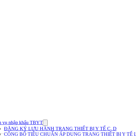
h vụ nhập khẩu TBYT
Show
submenu
ĐĂNG KÝ LƯU HÀNH TRANG THIẾT BỊ Y TẾ C, D
for
CÔNG BỐ TIÊU CHUẨN ÁP DỤNG TRANG THIẾT BỊ Y TẾ L