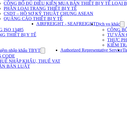
Dịch
CÔNG BỐ ĐỦ ĐIỀU KIỆN MUA BÁN THIẾT BỊ Y TẾ LOẠI B
vụ
PHÂN LOẠI TRANG THIẾT BỊ Y TẾ
nhập
khẩu
CSDT – HỒ SƠ KỸ THUẬT CHUNG ASEAN
TBYT
QUẢNG CÁO THIẾT BỊ Y TẾ
AIRFREIGHT - SEAFREIGHT
Dịch vụ khác
Sh
su
ISO 13485
CÔNG B
for
G THIẾT BỊ Y TẾ
TƯ VẤN 
Dị
THỰC P
vụ
KIỂM TR
kh
Authorized Representative Service
Ti
hiệm nhập khẩu TBYT
Show
submenu
S CODE
for
HUẾ NHẬP KHẨU, THUẾ VAT
Kinh
ĂN BẢN LUẬT
nghiệm
nhập
khẩu
TBYT