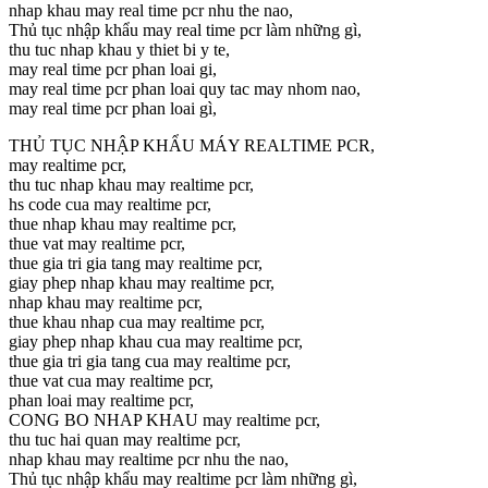
nhap khau may real time pcr nhu the nao,
Thủ tục nhập khẩu may real time pcr làm những gì,
thu tuc nhap khau y thiet bi y te,
may real time pcr phan loai gi,
may real time pcr phan loai quy tac may nhom nao,
may real time pcr phan loai gì,
THỦ TỤC NHẬP KHẨU MÁY REALTIME PCR,
may realtime pcr,
thu tuc nhap khau may realtime pcr,
hs code cua may realtime pcr,
thue nhap khau may realtime pcr,
thue vat may realtime pcr,
thue gia tri gia tang may realtime pcr,
giay phep nhap khau may realtime pcr,
nhap khau may realtime pcr,
thue khau nhap cua may realtime pcr,
giay phep nhap khau cua may realtime pcr,
thue gia tri gia tang cua may realtime pcr,
thue vat cua may realtime pcr,
phan loai may realtime pcr,
CONG BO NHAP KHAU may realtime pcr,
thu tuc hai quan may realtime pcr,
nhap khau may realtime pcr nhu the nao,
Thủ tục nhập khẩu may realtime pcr làm những gì,