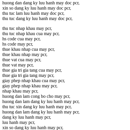
huong dan dang ky luu hanh may doc pcr,
xin so dang ky luu hanh may doc pcr,
thu tuc lam luu hanh may doc pcr,
thu tuc dang ky luu hanh may doc pcr,
thu tuc nhap khau may pcr,
thu tuc nhap khau cua may pcr,
hs code cua may pcr,
hs code may pcr,
thue khau nhap cua may pcr,
thue khau nhap may pcr,
thue vat cua may pcr,
thue vat may pcr,
thue gia tri gia tang cua may pcr,
thue gia tri gia tang may pcr,
giay phep nhap khau cua may pcr,
giay phep nhap khau may pcr,
nhap khau may pcr,
huong dan lam cong bo cho may pcr,
huong dan lam dang ky luu hanh may pcr,
thu tuc xin dang ky luu hanh may pcr,
huong dan lam dang ky luu hanh may pcr,
dang ky luu hanh may pcr,
luu hanh may pcr,
xin so dang ky luu hanh may pcr,