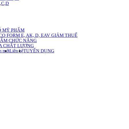
,C,D
ow
bmenu
Ố MỸ PHẨM
CO FORM E, AK, D, EAV GIẢM THUẾ
ch
HẨM CHỨC NĂNG
A CHẤT LƯỢNG
ác
n mới
Liên hệ
TUYỂN DỤNG