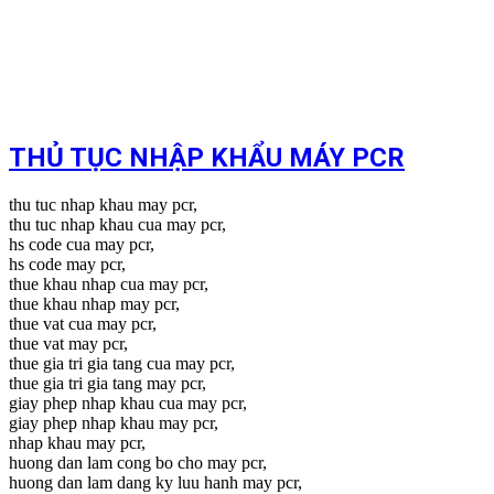
THỦ TỤC NHẬP KHẨU MÁY PCR
thu tuc nhap khau may pcr,
thu tuc nhap khau cua may pcr,
hs code cua may pcr,
hs code may pcr,
thue khau nhap cua may pcr,
thue khau nhap may pcr,
thue vat cua may pcr,
thue vat may pcr,
thue gia tri gia tang cua may pcr,
thue gia tri gia tang may pcr,
giay phep nhap khau cua may pcr,
giay phep nhap khau may pcr,
nhap khau may pcr,
huong dan lam cong bo cho may pcr,
huong dan lam dang ky luu hanh may pcr,