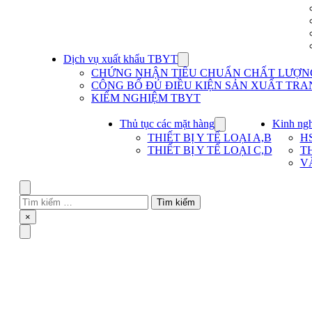
Dịch vụ xuất khẩu TBYT
Show
submenu
CHỨNG NHẬN TIÊU CHUẨN CHẤT LƯỢNG 
for
CÔNG BỐ ĐỦ ĐIỀU KIỆN SẢN XUẤT TRAN
Dịch
KIỂM NGHIỆM TBYT
vụ
xuất
khẩu
Thủ tục các mặt hàng
Kinh ng
Show
TBYT
submenu
THIẾT BỊ Y TẾ LOẠI A,B
H
for
THIẾT BỊ Y TẾ LOẠI C,D
T
Thủ
V
tục
các
mặt
Search
hàng
Tìm
kiếm
Close
×
cho:
Menu