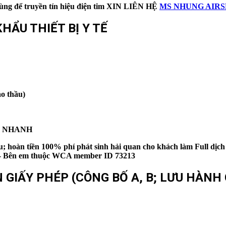
ùng để truyền tín hiệu điện tim
XIN LIÊN HỆ
MS NHUNG AIRSE
HẨU THIẾT BỊ Y TẾ
o thầu)
IÊU NHANH
; hoàn tiền 100% phí phát sinh hải quan cho khách làm Full dịch
 em - Bên em thuộc WCA member ID 73213
GIẤY PHÉP (CÔNG BỐ A, B; LƯU HÀNH C