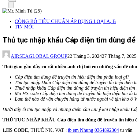
cho:
Menu
CÔNG BỐ TIÊU CHUẨN ÁP DỤNG LOẠI A, B
TIN MỚI
Thủ tục nhập khẩu Cáp điện tim dùng để t
AIRSEAGLOBAL GROUP
22 Tháng 3, 2024
27 Tháng 7, 2025
Thời gian gần đây có rất nhiều anh chị hỏi em những vấn đề như
Cáp điện tim dùng để truyền tín hiệu điện tim
phân loại gì?
Thủ tục nhập khẩu Cáp điện tim dùng để truyền tín hiệu điện t
Thuế nhập khẩu Cáp điện tim dùng để truyền tín hiệu điện tim
Mã HS code Cáp điện tim dùng để truyền tín hiệu điện tim
là 
Làm thế nào để vận chuyển hàng từ nước ngoài về tận kho ở 
Dưới đây là thủ tục nhập và những điểm cần lưu ý khi nhập khẩu
Cáp
THỦ TỤC NHẬP KHẨU
Cáp điện tim dùng để truyền tín hiệu 
1.HS CODE
, THUẾ NK, VAT :
ib em Nhung 0364892304
tư vấn