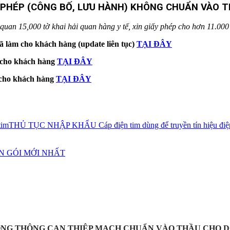
Y PHÉP (CÔNG BỐ, LƯU HÀNH) KHÔNG CHUẨN VÀO 
uan 15,000 tờ khai hải quan hàng y tế, xin giấy phép cho hơn 11.000 lo
ã làm cho khách hàng (update liên tục)
TẠI ĐÂY
m cho khách hàng
TẠI ĐÂY
m cho khách hàng
TẠI ĐÂY
tim
THỦ TỤC NHẬP KHẨU Cáp điện tim dùng để truyền tín hiệu điệ
 GÓI MỚI NHẤT
ỐNG THÔNG CAN THIỆP MẠCH CHUẨN VÀO THẦU CHO D