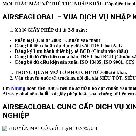
MỌI THẮC MẮC VỀ THỦ TỤC
NHẬP KHẨU
Cáp điện tim d
AIRSEAGLOBAL – VUA DỊCH VỤ NHẬP K
Xử lý GIẤY PHÉP chỉ từ 3-5 ngày:
Phân loại (Chỉ từ 200k - Chuẩn vào thầu)
Công bố tiêu chuẩn áp dụng đối với TBYT loại A, B
Đăng ký Lưu hành thiết bị y tế BCD (Chuẩn vào thầu)
Công bố đủ điều kiện mua bán TBYT loại BCD (Chuẩn và
Công bố đủ điều kiện sản xuất, ISO 13485, ISO 9001, CFS
THÔNG QUAN MỞ TỜ KHAI CHỈ TỪ 700k/tờ khai.
Vận chuyển quốc tế, trucking nội địa giá SIÊU TỐT, S
Em
Nhung
hoàn tiền 100% nếu hồ sơ thầu ko đạt chuẩn vào thầu
Airseaglobal nếu do lỗi sai giấy phép hoặc soát chứng từ bên
AIRSEAGLOBAL CUNG CẤP DỊCH VỤ XIN 
NGHIỆP