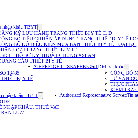
ụ nhập khẩu TBYT
Show
submenu
ĐĂNG KÝ LƯU HÀNH TRANG THIẾT BỊ Y TẾ C, D
for
CÔNG BỐ TIÊU CHUẨN ÁP DỤNG TRANG THIẾT BỊ Y TẾ LOẠ
Dịch
CÔNG BỐ ĐỦ ĐIỀU KIỆN MUA BÁN THIẾT BỊ Y TẾ LOẠI B,C
vụ
PHÂN LOẠI TRANG THIẾT BỊ Y TẾ
nhập
khẩu
CSDT – HỒ SƠ KỸ THUẬT CHUNG ASEAN
TBYT
QUẢNG CÁO THIẾT BỊ Y TẾ
AIRFREIGHT - SEAFREIGHT
Dịch vụ khác
Show
subme
O 13485
CÔNG BỐ 
for
HIẾT BỊ Y TẾ
TƯ VẤN CO 
Dịch
THỰC PHẨ
vụ
KIỂM TRA 
khác
Authorized Representative Service
Tin m
m nhập khẩu TBYT
Show
submenu
CODE
for
Ế NHẬP KHẨU, THUẾ VAT
Kinh
 BẢN LUẬT
nghiệm
nhập
khẩu
TBYT