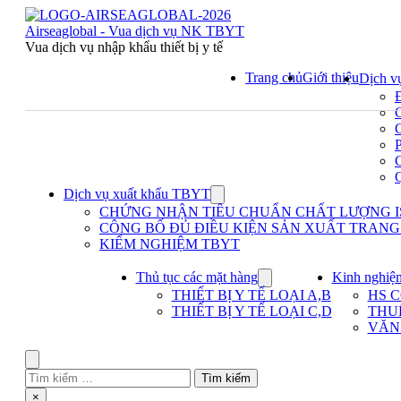
Skip
to
Airseaglobal - Vua dịch vụ NK TBYT
content
Vua dịch vụ nhập khẩu thiết bị y tế
Trang chủ
Giới thiệu
Dịch v
Dịch vụ xuất khẩu TBYT
Show
submenu
CHỨNG NHẬN TIÊU CHUẨN CHẤT LƯỢNG IS
for
CÔNG BỐ ĐỦ ĐIỀU KIỆN SẢN XUẤT TRANG T
Dịch
KIỂM NGHIỆM TBYT
vụ
xuất
khẩu
Thủ tục các mặt hàng
Kinh nghiệ
Show
TBYT
submenu
THIẾT BỊ Y TẾ LOẠI A,B
HS 
for
THIẾT BỊ Y TẾ LOẠI C,D
THU
Thủ
VĂN
tục
các
mặt
Search
hàng
Tìm
kiếm
Close
×