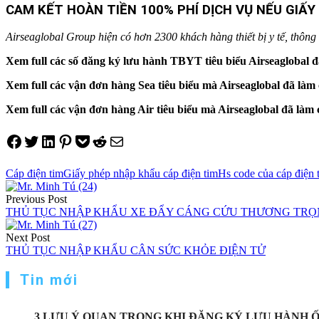
CAM KẾT HOÀN TIỀN 100% PHÍ DỊCH VỤ NẾU GIẤ
Airseaglobal Group hiện có hơn 2300 khách hàng thiết bị y tế, thông q
Xem full các số đăng ký lưu hành TBYT tiêu biểu Airseaglobal đ
Xem full các vận đơn hàng Sea tiêu biểu mà Airseaglobal đã là
Xem full các vận đơn hàng Air tiêu biểu mà Airseaglobal đã là
Share on Facebook
Tweet on Twitter
Share on LinkedIn
Pin on Pinterest
Save to pocket
Share on Reddit
Share via Email
Cáp điện tim
Giấy phép nhập khẩu cáp điện tim
Hs code của cáp điện 
Điều
Previous Post
hướng
THỦ TỤC NHẬP KHẨU XE ĐẨY CÁNG CỨU THƯƠNG TRỌN
bài
Next Post
viết
THỦ TỤC NHẬP KHẨU CÂN SỨC KHỎE ĐIỆN TỬ
Tin mới
3 LƯU Ý QUAN TRỌNG KHI ĐĂNG KÝ LƯU HÀNH 