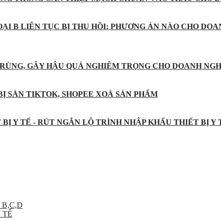
ẠI B LIÊN TỤC BỊ THU HỒI: PHƯƠNG ÁN NÀO CHO DOA
 TRÙNG, GÂY HẬU QUẢ NGHIÊM TRỌNG CHO DOANH NGH
BỊ SÀN TIKTOK, SHOPEE XOÁ SẢN PHẨM
BỊ Y TẾ - RÚT NGẮN LỘ TRÌNH NHẬP KHẨU THIẾT BỊ Y
 B,C,D
 TẾ