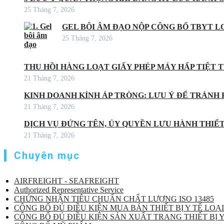
25 Tháng 7, 2026
GEL BÔI ÂM ĐẠO NỘP CÔNG BỐ TBYT LO
25 Tháng 7, 2026
THU HỒI HÀNG LOẠT GIẤY PHÉP MÁY HẤP TIỆT
21 Tháng 7, 2026
KINH DOANH KÍNH ÁP TRÒNG: LƯU Ý ĐỂ TRÁNH 
21 Tháng 7, 2026
DỊCH VỤ ĐỨNG TÊN, ỦY QUYỀN LƯU HÀNH THIẾT 
21 Tháng 7, 2026
Chuyên mục
AIRFREIGHT - SEAFREIGHT
Authorized Representative Service
CHỨNG NHẬN TIÊU CHUẨN CHẤT LƯỢNG ISO 13485
CÔNG BỐ ĐỦ ĐIỀU KIỆN MUA BÁN THIẾT BỊ Y TẾ LOẠI
CÔNG BỐ ĐỦ ĐIỀU KIỆN SẢN XUẤT TRANG THIẾT BỊ Y