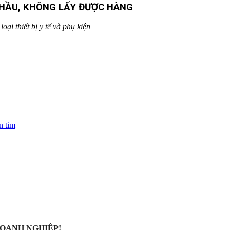
THẦU, KHÔNG LẤY ĐƯỢC HÀNG
ại thiết bị y tế và phụ kiện
n tim
OANH NGHIỆP!