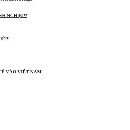
NH NGHIỆP?
IỆP!
 TẾ VÀO VIỆT NAM