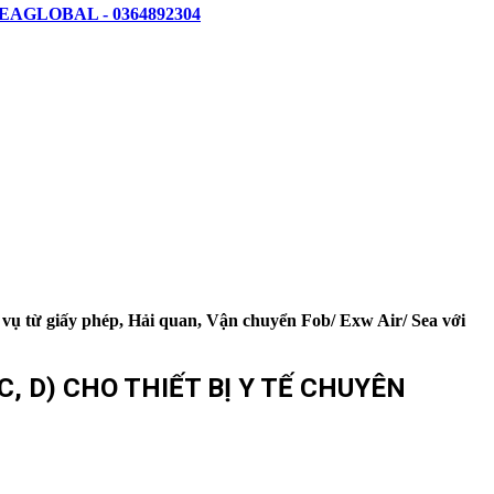
AGLOBAL - 0364892304
 vụ từ giấy phép, Hải quan, Vận chuyển Fob/ Exw Air/ Sea với
, D) CHO THIẾT BỊ Y TẾ CHUYÊN