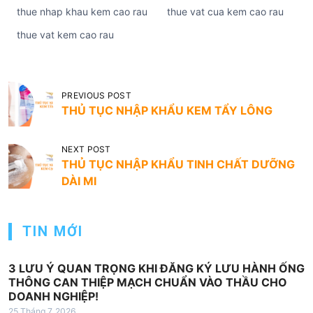
thue nhap khau kem cao rau
thue vat cua kem cao rau
thue vat kem cao rau
Đ
PREVIOUS POST
i
THỦ TỤC NHẬP KHẨU KEM TẨY LÔNG
ề
NEXT POST
u
THỦ TỤC NHẬP KHẨU TINH CHẤT DƯỠNG
h
DÀI MI
ư
ớ
TIN MỚI
n
g
3 LƯU Ý QUAN TRỌNG KHI ĐĂNG KÝ LƯU HÀNH ỐNG
b
THÔNG CAN THIỆP MẠCH CHUẨN VÀO THẦU CHO
DOANH NGHIỆP!
à
25 Tháng 7, 2026