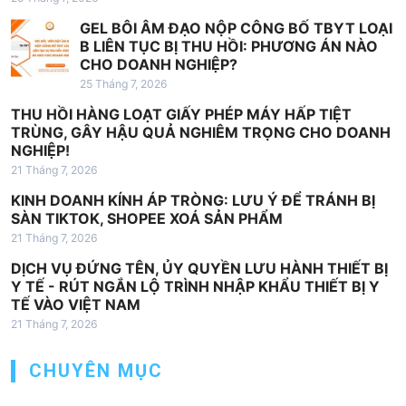
i
GEL BÔI ÂM ĐẠO NỘP CÔNG BỐ TBYT LOẠI
v
B LIÊN TỤC BỊ THU HỒI: PHƯƠNG ÁN NÀO
i
CHO DOANH NGHIỆP?
25 Tháng 7, 2026
ế
THU HỒI HÀNG LOẠT GIẤY PHÉP MÁY HẤP TIỆT
t
TRÙNG, GÂY HẬU QUẢ NGHIÊM TRỌNG CHO DOANH
NGHIỆP!
21 Tháng 7, 2026
KINH DOANH KÍNH ÁP TRÒNG: LƯU Ý ĐỂ TRÁNH BỊ
SÀN TIKTOK, SHOPEE XOÁ SẢN PHẨM
21 Tháng 7, 2026
DỊCH VỤ ĐỨNG TÊN, ỦY QUYỀN LƯU HÀNH THIẾT BỊ
Y TẾ - RÚT NGẮN LỘ TRÌNH NHẬP KHẨU THIẾT BỊ Y
TẾ VÀO VIỆT NAM
21 Tháng 7, 2026
CHUYÊN MỤC