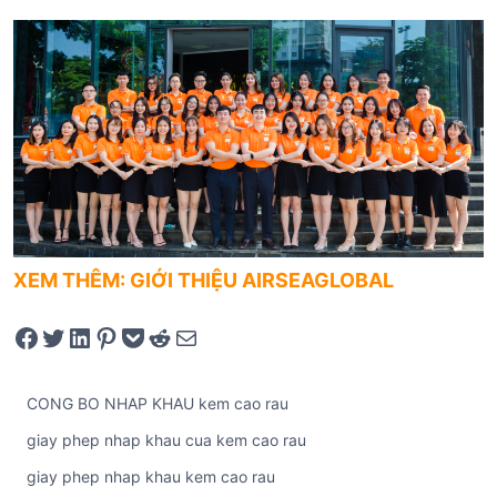
XEM THÊM: GIỚI THIỆU AIRSEAGLOBAL
Share on Facebook
Tweet on Twitter
Share on LinkedIn
Pin on Pinterest
Save to pocket
Share on Reddit
Share via Email
CONG BO NHAP KHAU kem cao rau
giay phep nhap khau cua kem cao rau
giay phep nhap khau kem cao rau