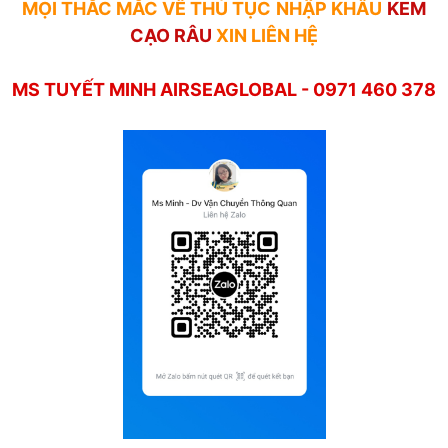
MỌI THẮC MẮC VỀ THỦ TỤC
NHẬP KHẨU
KEM
CẠO RÂU
XIN LIÊN HỆ
MS TUYẾT MINH AIRSEAGLOBAL - 0971 460 378