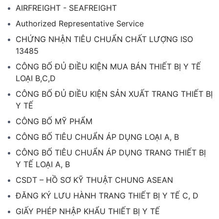
AIRFREIGHT - SEAFREIGHT
Authorized Representative Service
CHỨNG NHẬN TIÊU CHUẨN CHẤT LƯỢNG ISO
13485
CÔNG BỐ ĐỦ ĐIỀU KIỆN MUA BÁN THIẾT BỊ Y TẾ
LOẠI B,C,D
CÔNG BỐ ĐỦ ĐIỀU KIỆN SẢN XUẤT TRANG THIẾT BỊ
Y TẾ
CÔNG BỐ MỸ PHẨM
CÔNG BỐ TIÊU CHUẨN ÁP DỤNG LOẠI A, B
CÔNG BỐ TIÊU CHUẨN ÁP DỤNG TRANG THIẾT BỊ
Y TẾ LOẠI A, B
CSDT – HỒ SƠ KỸ THUẬT CHUNG ASEAN
ĐĂNG KÝ LƯU HÀNH TRANG THIẾT BỊ Y TẾ C, D
GIẤY PHÉP NHẬP KHẨU THIẾT BỊ Y TẾ