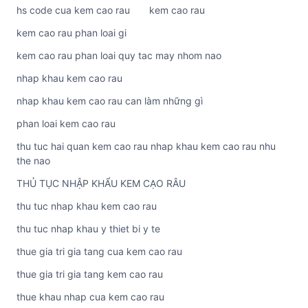
hs code cua kem cao rau
kem cao rau
kem cao rau phan loai gi
kem cao rau phan loai quy tac may nhom nao
nhap khau kem cao rau
nhap khau kem cao rau can làm những gì
phan loai kem cao rau
thu tuc hai quan kem cao rau nhap khau kem cao rau nhu
the nao
THỦ TỤC NHẬP KHẨU KEM CẠO RÂU
thu tuc nhap khau kem cao rau
thu tuc nhap khau y thiet bi y te
thue gia tri gia tang cua kem cao rau
thue gia tri gia tang kem cao rau
thue khau nhap cua kem cao rau