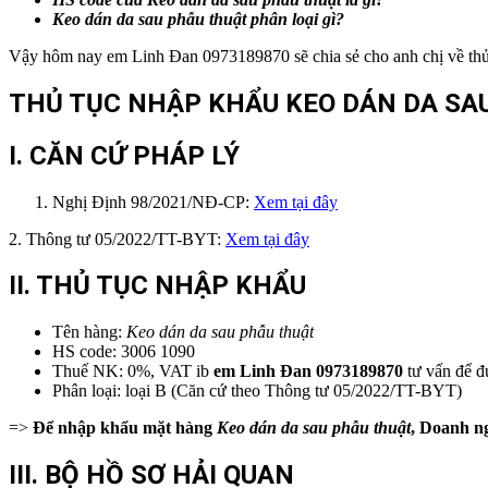
Keo dán da sau phẫu thuật
phân loại gì?
Vậy hôm nay em Linh Đan 0973189870 sẽ chia sẻ cho anh chị về thủ 
THỦ TỤC NHẬP KHẨU KEO DÁN DA SAU
I. CĂN CỨ PHÁP LÝ
Nghị Định 98/2021/NĐ-CP:
Xem tại đây
2. Thông tư 05/2022/TT-BYT:
Xem tại đây
II. THỦ TỤC NHẬP KHẨU
Tên hàng:
Keo dán da sau phẫu thuật
HS code: 3006 1090
Thuế NK: 0%, VAT ib
em
Linh Đan 0973189870
tư vấn để đ
Phân loại: loại B (Căn cứ theo Thông tư 05/2022/TT-BYT)
=>
Để nhập khẩu mặt hàng
Keo dán da sau phẫu thuật
, Doanh n
III. BỘ HỒ SƠ HẢI QUAN