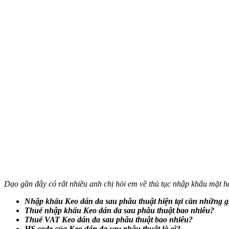
Dạo gần đây có rất nhiều anh chị hỏi em về thủ tục nhập khẩu mặt 
Nhập khẩu
Keo dán da sau phẫu thuật
hiện tại cần những gi
Thuế nhập khẩu
Keo dán da sau phẫu thuật
bao nhiêu?
Thuế VAT
Keo dán da sau phẫu thuật
bao nhiêu?
HS code của
Keo dán da sau phẫu thuật
là gì?