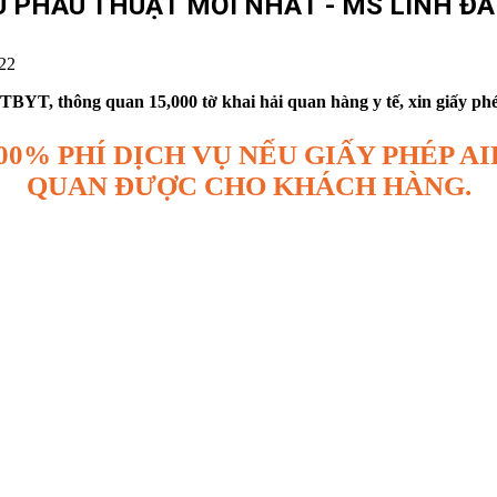
PHẪU THUẬT MỚI NHẤT - MS LINH ĐAN
22
YT, thông quan 15,000 tờ khai hải quan hàng y tế, xin giấy phép 
00% PHÍ DỊCH VỤ NẾU GIẤY PHÉP 
QUAN ĐƯỢC CHO KHÁCH HÀNG.