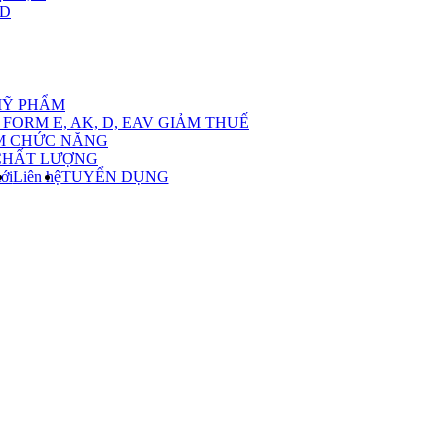
,D
nu
MỸ PHẨM
FORM E, AK, D, EAV GIẢM THUẾ
M CHỨC NĂNG
CHẤT LƯỢNG
ới
Liên hệ
TUYỂN DỤNG