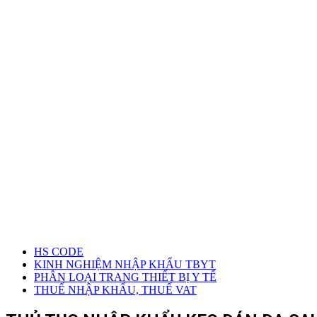
HS CODE
KINH NGHIỆM NHẬP KHẨU TBYT
PHÂN LOẠI TRANG THIẾT BỊ Y TẾ
THUẾ NHẬP KHẨU, THUẾ VAT