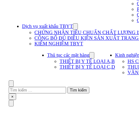
Dịch vụ xuất khẩu TBYT
Show
submenu
CHỨNG NHẬN TIÊU CHUẨN CHẤT LƯỢNG IS
for
CÔNG BỐ ĐỦ ĐIỀU KIỆN SẢN XUẤT TRANG T
Dịch
KIỂM NGHIỆM TBYT
vụ
xuất
khẩu
Thủ tục các mặt hàng
Kinh nghiệ
Show
TBYT
submenu
THIẾT BỊ Y TẾ LOẠI A,B
HS 
for
THIẾT BỊ Y TẾ LOẠI C,D
THU
Thủ
VĂN
tục
các
mặt
Search
hàng
Tìm
kiếm
Close
×
cho:
Menu