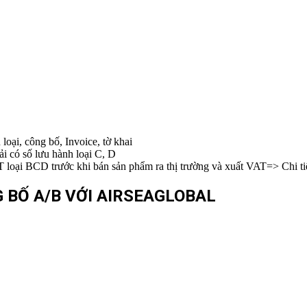
oại, công bố, Invoice, tờ khai
 có số lưu hành loại C, D
oại BCD trước khi bán sản phẩm ra thị trường và xuất VAT=> Chi tiế
 BỐ A/B VỚI AIRSEAGLOBAL