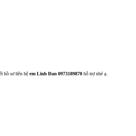
t hồ sơ liên hệ
em Linh Đan 0973189870
hỗ trợ nhé ạ.