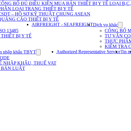
Dịch
CÔNG BỐ ĐỦ ĐIỀU KIỆN MUA BÁN THIẾT BỊ Y TẾ LOẠI B,C
vụ
PHÂN LOẠI TRANG THIẾT BỊ Y TẾ
nhập
khẩu
CSDT – HỒ SƠ KỸ THUẬT CHUNG ASEAN
TBYT
QUẢNG CÁO THIẾT BỊ Y TẾ
AIRFREIGHT - SEAFREIGHT
Dịch vụ khác
Show
subme
O 13485
CÔNG BỐ 
for
HIẾT BỊ Y TẾ
TƯ VẤN CO 
Dịch
THỰC PHẨ
vụ
KIỂM TRA 
khác
Authorized Representative Service
Tin m
m nhập khẩu TBYT
Show
submenu
CODE
for
Ế NHẬP KHẨU, THUẾ VAT
Kinh
 BẢN LUẬT
nghiệm
nhập
khẩu
TBYT