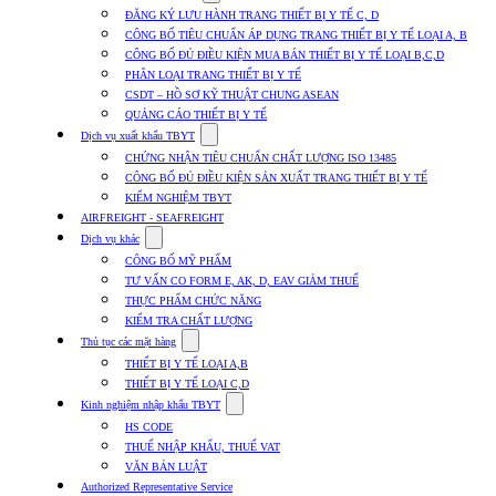
submenu
ĐĂNG KÝ LƯU HÀNH TRANG THIẾT BỊ Y TẾ C, D
for
CÔNG BỐ TIÊU CHUẨN ÁP DỤNG TRANG THIẾT BỊ Y TẾ LOẠI A, B
Dịch
CÔNG BỐ ĐỦ ĐIỀU KIỆN MUA BÁN THIẾT BỊ Y TẾ LOẠI B,C,D
vụ
nhập
PHÂN LOẠI TRANG THIẾT BỊ Y TẾ
khẩu
CSDT – HỒ SƠ KỸ THUẬT CHUNG ASEAN
TBYT
QUẢNG CÁO THIẾT BỊ Y TẾ
Show
Dịch vụ xuất khẩu TBYT
submenu
CHỨNG NHẬN TIÊU CHUẨN CHẤT LƯỢNG ISO 13485
for
CÔNG BỐ ĐỦ ĐIỀU KIỆN SẢN XUẤT TRANG THIẾT BỊ Y TẾ
Dịch
KIỂM NGHIỆM TBYT
vụ
xuất
AIRFREIGHT - SEAFREIGHT
khẩu
Show
Dịch vụ khác
TBYT
submenu
CÔNG BỐ MỸ PHẨM
for
TƯ VẤN CO FORM E, AK, D, EAV GIẢM THUẾ
Dịch
THỰC PHẨM CHỨC NĂNG
vụ
khác
KIỂM TRA CHẤT LƯỢNG
Show
Thủ tục các mặt hàng
submenu
THIẾT BỊ Y TẾ LOẠI A,B
for
THIẾT BỊ Y TẾ LOẠI C,D
Thủ
Show
tục
Kinh nghiệm nhập khẩu TBYT
submenu
các
HS CODE
for
mặt
THUẾ NHẬP KHẨU, THUẾ VAT
Kinh
hàng
VĂN BẢN LUẬT
nghiệm
nhập
Authorized Representative Service