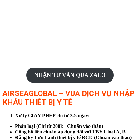
NHẬN TƯ VẤN QUA ZALO
AIRSEAGLOBAL – VUA DỊCH VỤ NHẬP
KHẨU THIẾT BỊ Y TẾ
Xử lý GIẤY PHÉP chỉ từ 3-5 ngày:
Phân loại (Chỉ từ 200k - Chuẩn vào thầu)
Công bố tiêu chuẩn áp dụng đối với TBYT loại A, B
Đăng ký Lưu hành thiết bị y tế BCD (Chuẩn vào thầu)