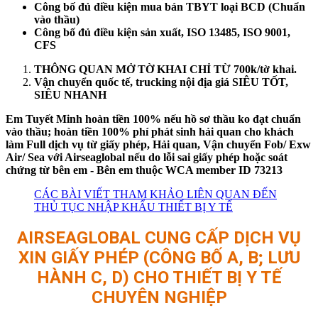
Công bố đủ điều kiện mua bán TBYT loại BCD (Chuẩn
vào thầu)
Công bố đủ điều kiện sản xuất, ISO 13485, ISO 9001,
CFS
THÔNG QUAN MỞ TỜ KHAI CHỈ TỪ 700k/tờ khai.
Vận chuyển quốc tế, trucking nội địa giá SIÊU TỐT,
SIÊU NHANH
Em Tuyết Minh hoàn tiền 100% nếu hồ sơ thầu ko đạt chuẩn
vào thầu; hoàn tiền 100% phí phát sinh hải quan cho khách
làm Full dịch vụ từ giấy phép, Hải quan, Vận chuyển Fob/ Exw
Air/ Sea với Airseaglobal nếu do lỗi sai giấy phép hoặc soát
chứng từ bên em - Bên em thuộc WCA member ID 73213
CÁC BÀI VIẾT THAM KHẢO LIÊN QUAN ĐẾN
THỦ TỤC NHẬP KHẨU THIẾT BỊ Y TẾ
AIRSEAGLOBAL CUNG CẤP DỊCH VỤ
XIN GIẤY PHÉP (CÔNG BỐ A, B; LƯU
HÀNH C, D) CHO THIẾT BỊ Y TẾ
CHUYÊN NGHIỆP