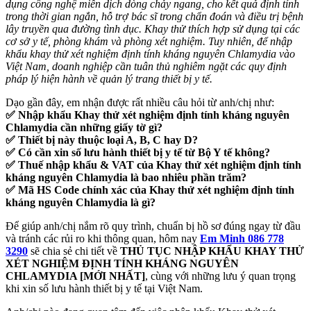
dụng công nghệ miễn dịch dòng chảy ngang, cho kết quả định tính
trong thời gian ngắn, hỗ trợ bác sĩ trong chẩn đoán và điều trị bệnh
lây truyền qua đường tình dục. Khay thử thích hợp sử dụng tại các
cơ sở y tế, phòng khám và phòng xét nghiệm. Tuy nhiên, để nhập
khẩu khay thử xét nghiệm định tính kháng nguyên Chlamydia vào
Việt Nam, doanh nghiệp cần tuân thủ nghiêm ngặt các quy định
pháp lý hiện hành về quản lý trang thiết bị y tế.
Dạo gần đây, em nhận được rất nhiều câu hỏi từ anh/chị như:
✅ Nhập khẩu Khay thử xét nghiệm định tính kháng nguyên
Chlamydia cần những giấy tờ gì?
✅ Thiết bị này thuộc loại A, B, C hay D?
✅ Có cần xin số lưu hành thiết bị y tế từ Bộ Y tế không?
✅ Thuế nhập khẩu & VAT của Khay thử xét nghiệm định tính
kháng nguyên Chlamydia là bao nhiêu phần trăm?
✅ Mã HS Code chính xác của Khay thử xét nghiệm định tính
kháng nguyên Chlamydia là gì?
Để giúp anh/chị nắm rõ quy trình, chuẩn bị hồ sơ đúng ngay từ đầu
và tránh các rủi ro khi thông quan, hôm nay
Em Minh 086 778
3290
sẽ chia sẻ chi tiết về
THỦ TỤC NHẬP KHẨU KHAY THỬ
XÉT NGHIỆM ĐỊNH TÍNH KHÁNG NGUYÊN
CHLAMYDIA [MỚI NHẤT]
, cùng với những lưu ý quan trọng
khi xin số lưu hành thiết bị y tế tại Việt Nam.