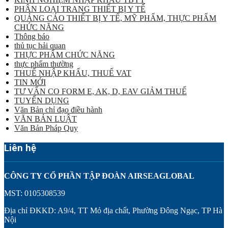
PHÂN LOẠI TRANG THIẾT BỊ Y TẾ
QUẢNG CÁO THIẾT BỊ Y TẾ, MỸ PHẨM, THỰC PHẨM
CHỨC NĂNG
Thông báo
thủ tục hải quan
THỰC PHẨM CHỨC NĂNG
thực phẩm thường
THUẾ NHẬP KHẨU, THUẾ VAT
TIN MỚI
TƯ VẤN CO FORM E, AK, D, EAV GIẢM THUẾ
TUYỂN DỤNG
Văn Bản chỉ đạo điều hành
VĂN BẢN LUẬT
Văn Bản Pháp Quy
Liên hệ
CÔNG TY CỔ PHẦN TẬP ĐOÀN AIRSEAGLOBAL
MST: 0105308539
Địa chỉ ĐKKD: A9/4, TT Mỏ địa chất, Phường Đông Ngạc, TP Hà
Nội