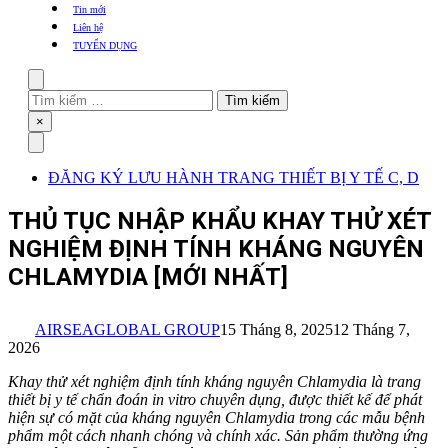
khẩu
Tin mới
TBYT
Liên hệ
TUYỂN DỤNG
Search
Tìm
kiếm
Close
×
cho:
Menu
ĐĂNG KÝ LƯU HÀNH TRANG THIẾT BỊ Y TẾ C, D
THỦ TỤC NHẬP KHẨU KHAY THỬ XÉT
NGHIỆM ĐỊNH TÍNH KHÁNG NGUYÊN
CHLAMYDIA [MỚI NHẤT]
AIRSEAGLOBAL GROUP
15 Tháng 8, 2025
12 Tháng 7,
2026
Khay thử xét nghiệm định tính kháng nguyên Chlamydia là trang
thiết bị y tế chẩn đoán in vitro chuyên dụng, được thiết kế để phát
hiện sự có mặt của kháng nguyên Chlamydia trong các mẫu bệnh
phẩm một cách nhanh chóng và chính xác. Sản phẩm thường ứng