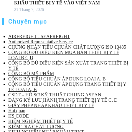
KHẨU THIẾT BỊ Y TẾ VÀO VIỆT NAM
21 Tháng 7, 2026
Chuyên mục
AIRFREIGHT - SEAFREIGHT
Authorized Representative Service
CHỨNG NHẬN TIÊU CHUẨN CHẤT LƯỢNG ISO 13485
CÔNG BỐ ĐỦ ĐIỀU KIỆN MUA BÁN THIẾT BỊ Y TẾ
LOẠI B,C,D
CÔNG BỐ ĐỦ ĐIỀU KIỆN SẢN XUẤT TRANG THIẾT BỊ
Y TẾ
CÔNG BỐ MỸ PHẨM
CÔNG BỐ TIÊU CHUẨN ÁP DỤNG LOẠI A, B
CÔNG BỐ TIÊU CHUẨN ÁP DỤNG TRANG THIẾT BỊ Y
TẾ LOẠI A, B
CSDT – HỒ SƠ KỸ THUẬT CHUNG ASEAN
ĐĂNG KÝ LƯU HÀNH TRANG THIẾT BỊ Y TẾ C, D
GIẤY PHÉP NHẬP KHẨU THIẾT BỊ Y TẾ
Hải quan
HS CODE
KIỂM NGHIỆM THIẾT BỊ Y TẾ
KIỂM TRA CHẤT LƯỢNG
KINH NGHIỆM NHẬP KHẨU TBYT