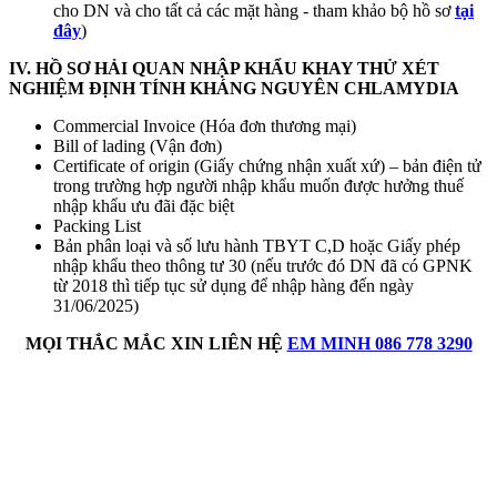
cho DN và cho tất cả các mặt hàng - tham khảo bộ hồ sơ
tại
đây
)
IV. HỒ SƠ HẢI QUAN NHẬP KHẨU KHAY THỬ XÉT
NGHIỆM ĐỊNH TÍNH KHÁNG NGUYÊN CHLAMYDIA
Commercial Invoice (Hóa đơn thương mại)
Bill of lading (Vận đơn)
Certificate of origin (Giấy chứng nhận xuất xứ) – bản điện tử
trong trường hợp người nhập khẩu muốn được hưởng thuế
nhập khẩu ưu đãi đặc biệt
Packing List
Bản phân loại và số lưu hành TBYT C,D hoặc Giấy phép
nhập khẩu theo thông tư 30 (nếu trước đó DN đã có GPNK
từ 2018 thì tiếp tục sử dụng để nhập hàng đến ngày
31/06/2025)
MỌI THẮC MẮC XIN LIÊN HỆ
EM MINH 086 778 3290