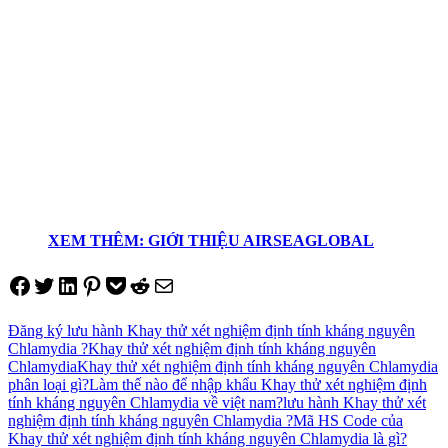
XEM THÊM: GIỚI THIỆU AIRSEAGLOBAL
Share on Facebook
Tweet on Twitter
Share on LinkedIn
Pin on Pinterest
Save to pocket
Share on Reddit
Share via Email
Đăng ký lưu hành Khay thử xét nghiệm định tính kháng nguyên
Chlamydia ?
Khay thử xét nghiệm định tính kháng nguyên
Chlamydia
Khay thử xét nghiệm định tính kháng nguyên Chlamydia
phân loại gì?
Làm thế nào để nhập khẩu Khay thử xét nghiệm định
tính kháng nguyên Chlamydia về việt nam?
lưu hành Khay thử xét
nghiệm định tính kháng nguyên Chlamydia ?
Mã HS Code của
Khay thử xét nghiệm định tính kháng nguyên Chlamydia là gì?