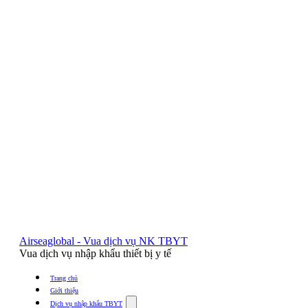
Airseaglobal - Vua dịch vụ NK TBYT
Vua dịch vụ nhập khẩu thiết bị y tế
Trang chủ
Giới thiệu
Show
Dịch vụ nhập khẩu TBYT