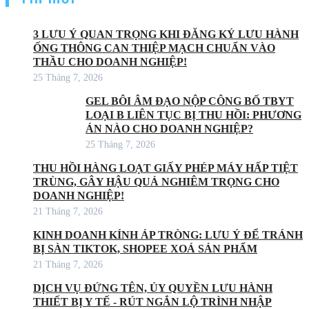
3 LƯU Ý QUAN TRỌNG KHI ĐĂNG KÝ LƯU HÀNH
ỐNG THÔNG CAN THIỆP MẠCH CHUẨN VÀO
THẦU CHO DOANH NGHIỆP!
25 Tháng 7, 2026
GEL BÔI ÂM ĐẠO NỘP CÔNG BỐ TBYT
LOẠI B LIÊN TỤC BỊ THU HỒI: PHƯƠNG
ÁN NÀO CHO DOANH NGHIỆP?
25 Tháng 7, 2026
THU HỒI HÀNG LOẠT GIẤY PHÉP MÁY HẤP TIỆT
TRÙNG, GÂY HẬU QUẢ NGHIÊM TRỌNG CHO
DOANH NGHIỆP!
21 Tháng 7, 2026
KINH DOANH KÍNH ÁP TRÒNG: LƯU Ý ĐỂ TRÁNH
BỊ SÀN TIKTOK, SHOPEE XOÁ SẢN PHẨM
21 Tháng 7, 2026
DỊCH VỤ ĐỨNG TÊN, ỦY QUYỀN LƯU HÀNH
THIẾT BỊ Y TẾ - RÚT NGẮN LỘ TRÌNH NHẬP