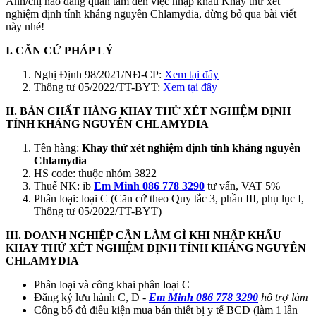
Anh/chị nào đang quan tâm đến việc nhập khẩu Khay thử xét
nghiệm định tính kháng nguyên Chlamydia, đừng bỏ qua bài viết
này nhé!
I. CĂN CỨ PHÁP LÝ
Nghị Định 98/2021/NĐ-CP:
Xem tại đây
Thông tư 05/2022/TT-BYT:
Xem tại đây
II. BẢN CHẤT HÀNG KHAY THỬ XÉT NGHIỆM ĐỊNH
TÍNH KHÁNG NGUYÊN CHLAMYDIA
Tên hàng:
Khay thử xét nghiệm định tính kháng nguyên
Chlamydia
HS code: thuộc nhóm 3822
Thuế NK: ib
Em Minh 086 778 3290
tư vấn, VAT 5%
Phân loại: loại C (Căn cứ theo Quy tắc 3, phần III, phụ lục I,
Thông tư 05/2022/TT-BYT)
III. DOANH NGHIỆP CẦN LÀM GÌ KHI NHẬP KHẨU
KHAY THỬ XÉT NGHIỆM ĐỊNH TÍNH KHÁNG NGUYÊN
CHLAMYDIA
Phân loại và công khai phân loại C
Đăng ký lưu hành C, D -
Em Minh 086 778 3290
hỗ trợ làm
Công bố đủ điều kiện mua bán thiết bị y tế BCD (làm 1 lần