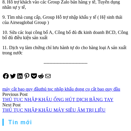
8. Hỗ trợ khách vào các Group Zalo bán hàng y tế, Tuyển dụng
nhân sự y tế,
9. Tìm nhà cung cấp, Group Hỗ trợ nhập khẩu y tế ( Hệ sinh thái
của Airseaglobal Group )
10. Sửa các loại công bố A, Công bố đủ đk kinh doanh BCD, Công
bố đủ điều kiện sản xuất
11. Dịch vụ làm chứng chỉ lưu hành tự do cho hàng loại A sản xuất
trong nước
------------------------------
Share on Facebook
Tweet on Twitter
Share on LinkedIn
Pin on Pinterest
Save to pocket
Share on Reddit
Share via Email
máy cắt bao quy đầu
thủ tục nhập khẩu dụng cụ cắt bao quy đầu
Điều
Previous Post
THỦ TỤC NHẬP KHẨU ỐNG HÚT DỊCH BẰNG TAY
hướng
Next Post
THỦ TỤC NHẬP KHẨU MÁY SIÊU ÂM TRỊ LIỆU
bài
viết
Tin mới