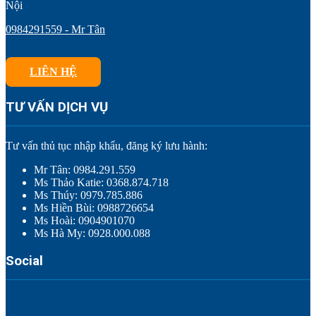
Nội
0984291559 - Mr Tân
LIÊN HỆ
TƯ VẤN DỊCH VỤ
Tư vấn thủ tục nhập khẩu, đăng ký lưu hành:
Mr Tân: 0984.291.559
Ms Thảo Katie: 0368.874.718
Ms Thúy: 0979.785.886
Ms Hiền Bùi: 0988726654
Ms Hoài: 0904901070
Ms Hà My: 0928.000.088
Social