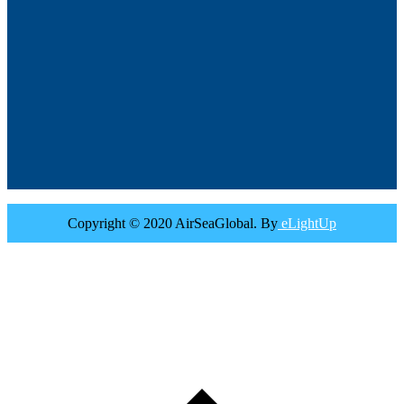
Copyright © 2020 AirSeaGlobal. By
eLightUp