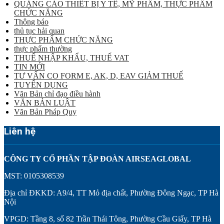
QUẢNG CÁO THIẾT BỊ Y TẾ, MỸ PHẨM, THỰC PHẨM
CHỨC NĂNG
Thông báo
thủ tục hải quan
THỰC PHẨM CHỨC NĂNG
thực phẩm thường
THUẾ NHẬP KHẨU, THUẾ VAT
TIN MỚI
TƯ VẤN CO FORM E, AK, D, EAV GIẢM THUẾ
TUYỂN DỤNG
Văn Bản chỉ đạo điều hành
VĂN BẢN LUẬT
Văn Bản Pháp Quy
Liên hệ
CÔNG TY CỔ PHẦN TẬP ĐOÀN AIRSEAGLOBAL
MST: 0105308539
Địa chỉ ĐKKD: A9/4, TT Mỏ địa chất, Phường Đông Ngạc, TP Hà
Nội
VPGD: Tầng 8, số 82 Trần Thái Tông, Phường Cầu Giấy, TP Hà