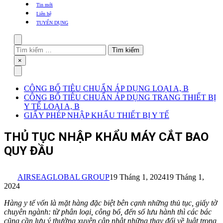
khẩu
Tin mới
TBYT
Liên hệ
TUYỂN DỤNG
Search
Tìm
kiếm
Close
×
cho:
Menu
CÔNG BỐ TIÊU CHUẨN ÁP DỤNG LOẠI A, B
CÔNG BỐ TIÊU CHUẨN ÁP DỤNG TRANG THIẾT BỊ
Y TẾ LOẠI A, B
GIẤY PHÉP NHẬP KHẨU THIẾT BỊ Y TẾ
THỦ TỤC NHẬP KHẨU MÁY CẮT BAO
QUY ĐẦU
AIRSEAGLOBAL GROUP
19 Tháng 1, 2024
19 Tháng 1,
2024
Hàng y tế vốn là mặt hàng đặc biệt bên cạnh những thủ tục, giấy tờ
chuyên ngành: từ phân loại, công bố, đến số lưu hành thì các bác
cũng cần lưu ý thường xuyên cập nhật những thay đổi về luật trong