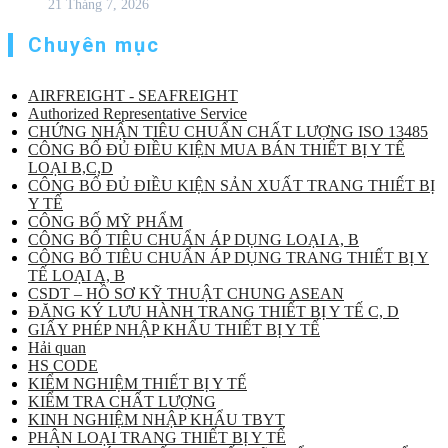
21 Tháng 7, 2026
Chuyên mục
AIRFREIGHT - SEAFREIGHT
Authorized Representative Service
CHỨNG NHẬN TIÊU CHUẨN CHẤT LƯỢNG ISO 13485
CÔNG BỐ ĐỦ ĐIỀU KIỆN MUA BÁN THIẾT BỊ Y TẾ
LOẠI B,C,D
CÔNG BỐ ĐỦ ĐIỀU KIỆN SẢN XUẤT TRANG THIẾT BỊ
Y TẾ
CÔNG BỐ MỸ PHẨM
CÔNG BỐ TIÊU CHUẨN ÁP DỤNG LOẠI A, B
CÔNG BỐ TIÊU CHUẨN ÁP DỤNG TRANG THIẾT BỊ Y
TẾ LOẠI A, B
CSDT – HỒ SƠ KỸ THUẬT CHUNG ASEAN
ĐĂNG KÝ LƯU HÀNH TRANG THIẾT BỊ Y TẾ C, D
GIẤY PHÉP NHẬP KHẨU THIẾT BỊ Y TẾ
Hải quan
HS CODE
KIỂM NGHIỆM THIẾT BỊ Y TẾ
KIỂM TRA CHẤT LƯỢNG
KINH NGHIỆM NHẬP KHẨU TBYT
PHÂN LOẠI TRANG THIẾT BỊ Y TẾ