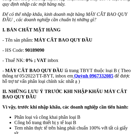
quy định nhập các mặt hàng này.
Để có thể nhập khẩu, kinh doanh mặt hàng MÁY CẮT BAO QUY
ĐẦU , các doanh nghiệp cần chuẩn bị những gì?
I. BẢN CHẤT MẶT HÀNG
- Tên sản phẩm:
MÁY CẮT BAO QUY ĐẦU
- HS Code:
90189090
- Thuế NK:
0% ; VAT
inbox
-
MÁY CẮT BAO QUY ĐẦU
là trang TBYT thuộc loại B ( Theo
thông tư 05/2022/TT-BYT, inbox em
Quỳnh 0967332085
để được
hỗ trợ tư vấn phân loại chính xác nhất ạ )
II. NHỮNG LƯU Ý TRƯỚC KHI NHẬP KHẨU MÁY CẮT
BAO QUY ĐẦU
Vì vậy, trước khi nhập khẩu, các doanh nghiệp cần tiến hành:
Phân loại và công khai phân loại B
Công bố trang thiết bị y tế loại B
Tem nhãn thực tế trên hàng phải chuẩn 100% với tất cả giấy
tờ