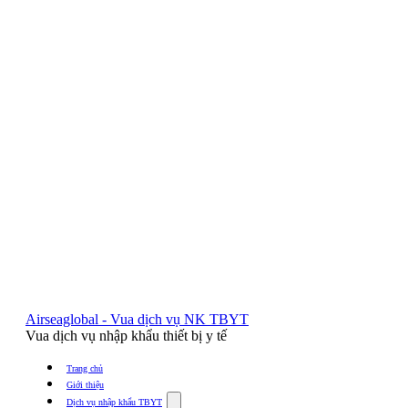
Airseaglobal - Vua dịch vụ NK TBYT
Vua dịch vụ nhập khẩu thiết bị y tế
Trang chủ
Giới thiệu
Show
Dịch vụ nhập khẩu TBYT