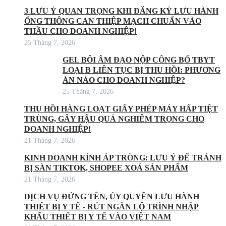
3 LƯU Ý QUAN TRỌNG KHI ĐĂNG KÝ LƯU HÀNH
ỐNG THÔNG CAN THIỆP MẠCH CHUẨN VÀO
THẦU CHO DOANH NGHIỆP!
25 Tháng 7, 2026
GEL BÔI ÂM ĐẠO NỘP CÔNG BỐ TBYT
LOẠI B LIÊN TỤC BỊ THU HỒI: PHƯƠNG
ÁN NÀO CHO DOANH NGHIỆP?
25 Tháng 7, 2026
THU HỒI HÀNG LOẠT GIẤY PHÉP MÁY HẤP TIỆT
TRÙNG, GÂY HẬU QUẢ NGHIÊM TRỌNG CHO
DOANH NGHIỆP!
21 Tháng 7, 2026
KINH DOANH KÍNH ÁP TRÒNG: LƯU Ý ĐỂ TRÁNH
BỊ SÀN TIKTOK, SHOPEE XOÁ SẢN PHẨM
21 Tháng 7, 2026
DỊCH VỤ ĐỨNG TÊN, ỦY QUYỀN LƯU HÀNH
THIẾT BỊ Y TẾ - RÚT NGẮN LỘ TRÌNH NHẬP
KHẨU THIẾT BỊ Y TẾ VÀO VIỆT NAM