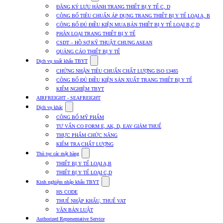
submenu
ĐĂNG KÝ LƯU HÀNH TRANG THIẾT BỊ Y TẾ C, D
for
CÔNG BỐ TIÊU CHUẨN ÁP DỤNG TRANG THIẾT BỊ Y TẾ LOẠI A, B
Dịch
CÔNG BỐ ĐỦ ĐIỀU KIỆN MUA BÁN THIẾT BỊ Y TẾ LOẠI B,C,D
vụ
nhập
PHÂN LOẠI TRANG THIẾT BỊ Y TẾ
khẩu
CSDT – HỒ SƠ KỸ THUẬT CHUNG ASEAN
TBYT
QUẢNG CÁO THIẾT BỊ Y TẾ
Show
Dịch vụ xuất khẩu TBYT
submenu
CHỨNG NHẬN TIÊU CHUẨN CHẤT LƯỢNG ISO 13485
for
CÔNG BỐ ĐỦ ĐIỀU KIỆN SẢN XUẤT TRANG THIẾT BỊ Y TẾ
Dịch
KIỂM NGHIỆM TBYT
vụ
xuất
AIRFREIGHT - SEAFREIGHT
khẩu
Show
Dịch vụ khác
TBYT
submenu
CÔNG BỐ MỸ PHẨM
for
TƯ VẤN CO FORM E, AK, D, EAV GIẢM THUẾ
Dịch
THỰC PHẨM CHỨC NĂNG
vụ
khác
KIỂM TRA CHẤT LƯỢNG
Show
Thủ tục các mặt hàng
submenu
THIẾT BỊ Y TẾ LOẠI A,B
for
THIẾT BỊ Y TẾ LOẠI C,D
Thủ
Show
tục
Kinh nghiệm nhập khẩu TBYT
submenu
các
HS CODE
for
mặt
THUẾ NHẬP KHẨU, THUẾ VAT
Kinh
hàng
VĂN BẢN LUẬT
nghiệm
nhập
Authorized Representative Service