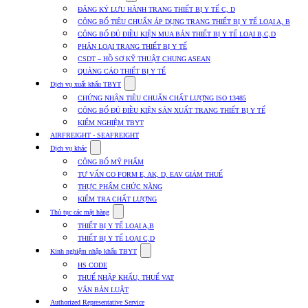
submenu
ĐĂNG KÝ LƯU HÀNH TRANG THIẾT BỊ Y TẾ C, D
for
CÔNG BỐ TIÊU CHUẨN ÁP DỤNG TRANG THIẾT BỊ Y TẾ LOẠI A, B
Dịch
CÔNG BỐ ĐỦ ĐIỀU KIỆN MUA BÁN THIẾT BỊ Y TẾ LOẠI B,C,D
vụ
nhập
PHÂN LOẠI TRANG THIẾT BỊ Y TẾ
khẩu
CSDT – HỒ SƠ KỸ THUẬT CHUNG ASEAN
TBYT
QUẢNG CÁO THIẾT BỊ Y TẾ
Show
Dịch vụ xuất khẩu TBYT
submenu
CHỨNG NHẬN TIÊU CHUẨN CHẤT LƯỢNG ISO 13485
for
CÔNG BỐ ĐỦ ĐIỀU KIỆN SẢN XUẤT TRANG THIẾT BỊ Y TẾ
Dịch
KIỂM NGHIỆM TBYT
vụ
xuất
AIRFREIGHT - SEAFREIGHT
khẩu
Show
Dịch vụ khác
TBYT
submenu
CÔNG BỐ MỸ PHẨM
for
TƯ VẤN CO FORM E, AK, D, EAV GIẢM THUẾ
Dịch
THỰC PHẨM CHỨC NĂNG
vụ
khác
KIỂM TRA CHẤT LƯỢNG
Show
Thủ tục các mặt hàng
submenu
THIẾT BỊ Y TẾ LOẠI A,B
for
THIẾT BỊ Y TẾ LOẠI C,D
Thủ
Show
tục
Kinh nghiệm nhập khẩu TBYT
submenu
các
HS CODE
for
mặt
THUẾ NHẬP KHẨU, THUẾ VAT
Kinh
hàng
VĂN BẢN LUẬT
nghiệm
nhập
Authorized Representative Service