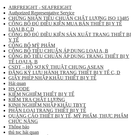
AIRFREIGHT - SEAFREIGHT
Authorized Representative Service
CHỨNG NHẬN TIÊU CHUẨN CHẤT LƯỢNG ISO 13485
CÔNG BỐ ĐỦ ĐIỀU KIỆN MUA BÁN THIẾT BỊ Y TẾ
LOẠI B,C,D
CÔNG BỐ ĐỦ ĐIỀU KIỆN SẢN XUẤT TRANG THIẾT BỊ
Y TẾ
CÔNG BỐ MỸ PHẨM
CÔNG BỐ TIÊU CHUẨN ÁP DỤNG LOẠI A, B
CÔNG BỐ TIÊU CHUẨN ÁP DỤNG TRANG THIẾT BỊ Y
TẾ LOẠI A, B
CSDT – HỒ SƠ KỸ THUẬT CHUNG ASEAN
ĐĂNG KÝ LƯU HÀNH TRANG THIẾT BỊ Y TẾ C, D
GIẤY PHÉP NHẬP KHẨU THIẾT BỊ Y TẾ
Hải quan
HS CODE
KIỂM NGHIỆM THIẾT BỊ Y TẾ
KIỂM TRA CHẤT LƯỢNG
KINH NGHIỆM NHẬP KHẨU TBYT
PHÂN LOẠI TRANG THIẾT BỊ Y TẾ
QUẢNG CÁO THIẾT BỊ Y TẾ, MỸ PHẨM, THỰC PHẨM
CHỨC NĂNG
Thông báo
thủ tục hải quan