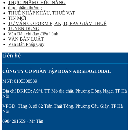
THỰC PHẨM CHỨC NĂNG
thực phẩm thường
THUẾ NHẬP KHẨU, THUẾ VAT
TIN MỚI
TƯ VẤN CO FORM E, AK, D, EAV GIẢM THUẾ
TUYỂN DỤNG
Văn Bản chỉ đạo điều hành
VĂN BẢN LUẬT
Văn Bản Pháp Quy
Liên hệ
CÔNG TY CỔ PHẦN TẬP ĐOÀN AIRSEAGLOBAL
MST: 0105308539
Địa chỉ ĐKKD: A9/4, TT Mỏ địa chất, Phường Đông Ngạc, TP Hà
Nội
VPGD: Tầng 8, số 82 Trần Thái Tông, Phường Cầu Giấy, TP Hà
Nội
0984291559 - Mr Tân