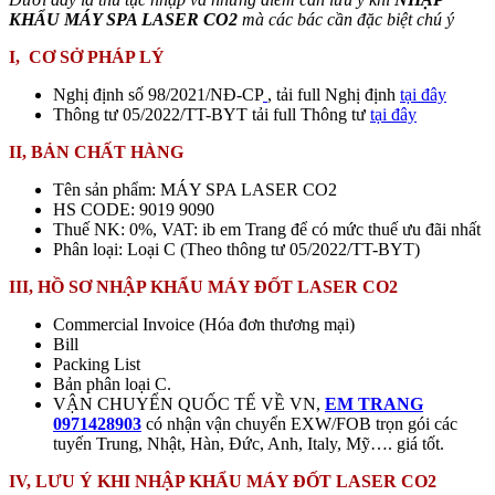
KHẨU MÁY SPA LASER CO2
mà các bác cần đặc biệt chú ý
I, CƠ SỞ PHÁP LÝ
Nghị định số 98/2021/NĐ-CP
, tải full Nghị định
tại đây
Thông tư 05/2022/TT-BYT tải full Thông tư
tại đây
II, BẢN CHẤT HÀNG
Tên sản phẩm: MÁY SPA LASER CO2
HS CODE: 9019 9090
Thuế NK: 0%, VAT: ib em Trang để có mức thuế ưu đãi nhất
Phân loại: Loại C (Theo thông tư 05/2022/TT-BYT)
III, HỒ SƠ NHẬP KHẨU
MÁY ĐỐT LASER CO2
Commercial Invoice (Hóa đơn thương mại)
Bill
Packing List
Bản phân loại C.
VẬN CHUYỂN QUỐC TẾ VỀ VN,
EM TRANG
0971428903
có nhận vận chuyển EXW/FOB trọn gói các
tuyến Trung, Nhật, Hàn, Đức, Anh, Italy, Mỹ…. giá tốt.
IV, LƯU Ý KHI NHẬP KHẨU MÁY ĐỐT LASER CO2