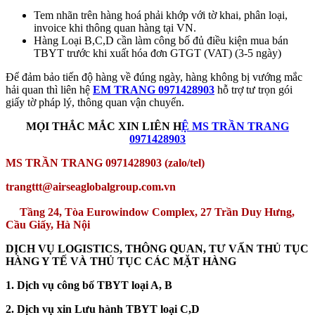
Tem nhãn trên hàng hoá phải khớp với tờ khai, phân loại,
invoice khi thông quan hàng tại VN.
Hàng Loại B,C,D cần làm công bố đủ điều kiện mua bán
TBYT trước khi xuất hóa đơn GTGT (VAT) (3-5 ngày)
Để đảm bảo tiến độ hàng về đúng ngày, hàng không bị vướng mắc
hải quan thì liên hệ
EM TRANG 0971428903
hỗ trợ tư trọn gói
giấy tờ pháp lý, thông quan vận chuyển.
MỌI THẮC MẮC XIN LIÊN H
Ệ MS TRẦN TRANG
0971428903
MS TRẦN TRANG 0971428903 (zalo/tel)
trangttt@airseaglobalgroup.com.vn
Tầng 24, Tòa Eurowindow Complex, 27 Trần Duy Hưng,
Cầu Giấy, Hà Nội
DỊCH VỤ LOGISTICS, THÔNG QUAN, TƯ VẤN THỦ TỤC
HÀNG Y TẾ VÀ THỦ TỤC CÁC MẶT HÀNG
1. Dịch vụ công bố TBYT loại A, B
2. Dịch vụ xin Lưu hành TBYT loại C,D