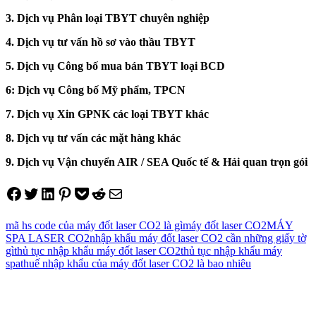
3. Dịch vụ Phân loại TBYT chuyên nghiệp
4. Dịch vụ tư vấn hồ sơ vào thầu TBYT
5. Dịch vụ Công bố mua bán TBYT loại BCD
6: Dịch vụ Công bố Mỹ phẩm, TPCN
7. Dịch vụ Xin GPNK các loại TBYT khác
8. Dịch vụ tư vấn các mặt hàng khác
9. Dịch vụ Vận chuyển AIR / SEA Quốc tế & Hải quan trọn gói
Share on Facebook
Tweet on Twitter
Share on LinkedIn
Pin on Pinterest
Save to pocket
Share on Reddit
Share via Email
mã hs code của máy đốt laser CO2 là gì
máy đốt laser CO2
MÁY
SPA LASER CO2
nhập khẩu máy đốt laser CO2 cần những giấy tờ
gì
thủ tục nhập khẩu máy đốt laser CO2
thủ tục nhập khẩu máy
spa
thuế nhập khẩu của máy đốt laser CO2 là bao nhiêu
Điều
hướng