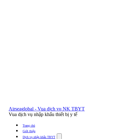
Airseaglobal - Vua dịch vụ NK TBYT
Vua dịch vụ nhập khẩu thiết bị y tế
Trang chủ
Giới thiệu
Show
Dịch vụ nhập khẩu TBYT