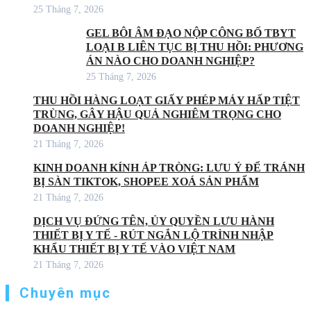
25 Tháng 7, 2026
GEL BÔI ÂM ĐẠO NỘP CÔNG BỐ TBYT
LOẠI B LIÊN TỤC BỊ THU HỒI: PHƯƠNG
ÁN NÀO CHO DOANH NGHIỆP?
25 Tháng 7, 2026
THU HỒI HÀNG LOẠT GIẤY PHÉP MÁY HẤP TIỆT
TRÙNG, GÂY HẬU QUẢ NGHIÊM TRỌNG CHO
DOANH NGHIỆP!
21 Tháng 7, 2026
KINH DOANH KÍNH ÁP TRÒNG: LƯU Ý ĐỂ TRÁNH
BỊ SÀN TIKTOK, SHOPEE XOÁ SẢN PHẨM
21 Tháng 7, 2026
DỊCH VỤ ĐỨNG TÊN, ỦY QUYỀN LƯU HÀNH
THIẾT BỊ Y TẾ - RÚT NGẮN LỘ TRÌNH NHẬP
KHẨU THIẾT BỊ Y TẾ VÀO VIỆT NAM
21 Tháng 7, 2026
Chuyên mục