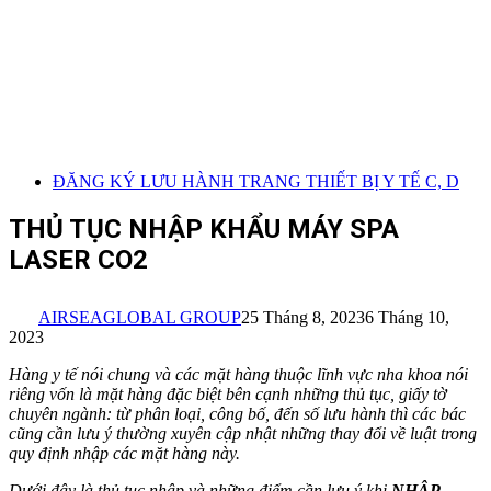
ĐĂNG KÝ LƯU HÀNH TRANG THIẾT BỊ Y TẾ C, D
THỦ TỤC NHẬP KHẨU MÁY SPA
LASER CO2
AIRSEAGLOBAL GROUP
25 Tháng 8, 2023
6 Tháng 10,
2023
Hàng y tế nói chung và các mặt hàng thuộc lĩnh vực nha khoa nói
riêng vốn là mặt hàng đặc biệt bên cạnh những thủ tục, giấy tờ
chuyên ngành: từ phân loại, công bố, đến số lưu hành thì các bác
cũng cần lưu ý thường xuyên cập nhật những thay đổi về luật trong
quy định nhập các mặt hàng này.
Dưới đây là thủ tục nhập và những điểm cần lưu ý khi
NHẬP