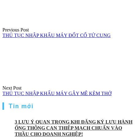
bài
viết
Previous Post
THỦ TỤC NHẬP KHẨU MÁY ĐỐT CỔ TỬ CUNG
Next Post
THỦ TỤC NHẬP KHẨU MÁY GÂY MÊ KÈM THỞ
Tin mới
3 LƯU Ý QUAN TRỌNG KHI ĐĂNG KÝ LƯU HÀNH
ỐNG THÔNG CAN THIỆP MẠCH CHUẨN VÀO
THẦU CHO DOANH NGHIỆP!