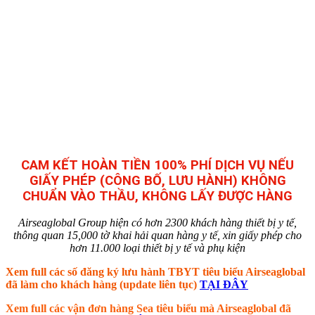
CAM KẾT HOÀN TIỀN 100% PHÍ DỊCH VỤ NẾU
GIẤY PHÉP (CÔNG BỐ, LƯU HÀNH) KHÔNG
CHUẨN VÀO THẦU, KHÔNG LẤY ĐƯỢC HÀNG
Airseaglobal Group hiện có hơn 2300 khách hàng thiết bị y tế,
thông quan 15,000 tờ khai hải quan hàng y tế, xin giấy phép cho
hơn 11.000 loại thiết bị y tế và phụ kiện
Xem full các số đăng ký lưu hành TBYT tiêu biểu Airseaglobal
đã làm cho khách hàng (update liên tục)
TẠI ĐÂY
Xem full các vận đơn hàng Sea tiêu biểu mà Airseaglobal đã