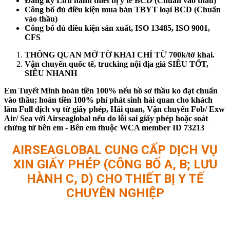
Đăng ký Lưu hành thiết bị y tế BCD (Chuẩn vào thầu)
Công bố đủ điều kiện mua bán TBYT loại BCD (Chuẩn
vào thầu)
Công bố đủ điều kiện sản xuất, ISO 13485, ISO 9001,
CFS
THÔNG QUAN MỞ TỜ KHAI CHỈ TỪ 700k/tờ khai.
Vận chuyển quốc tế, trucking nội địa giá SIÊU TỐT,
SIÊU NHANH
Em Tuyết Minh hoàn tiền 100% nếu hồ sơ thầu ko đạt chuẩn
vào thầu; hoàn tiền 100% phí phát sinh hải quan cho khách
làm Full dịch vụ từ giấy phép, Hải quan, Vận chuyển Fob/ Exw
Air/ Sea với Airseaglobal nếu do lỗi sai giấy phép hoặc soát
chứng từ bên em - Bên em thuộc WCA member ID 73213
AIRSEAGLOBAL CUNG CẤP DỊCH VỤ
XIN GIẤY PHÉP (CÔNG BỐ A, B; LƯU
HÀNH C, D) CHO THIẾT BỊ Y TẾ
CHUYÊN NGHIỆP