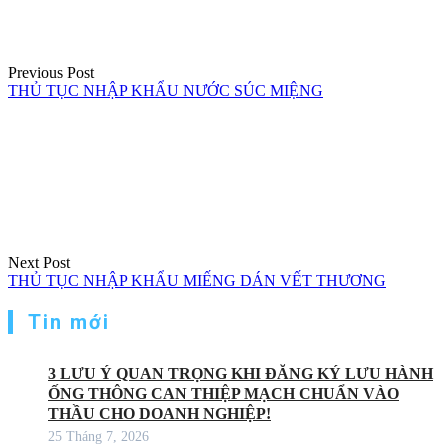
viết
Previous Post
THỦ TỤC NHẬP KHẨU NƯỚC SÚC MIỆNG
Next Post
THỦ TỤC NHẬP KHẨU MIẾNG DÁN VẾT THƯƠNG
Tin mới
3 LƯU Ý QUAN TRỌNG KHI ĐĂNG KÝ LƯU HÀNH
ỐNG THÔNG CAN THIỆP MẠCH CHUẨN VÀO
THẦU CHO DOANH NGHIỆP!
25 Tháng 7, 2026