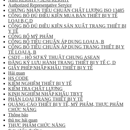
Authorized Representative Service
CHỨNG NHẬN TIÊU CHUẨN CHẤT LƯỢNG ISO 13485
CÔNG BỐ ĐỦ ĐIỀU KIỆN MUA BÁN THIẾT BỊ Y TẾ
LOẠI B,C,D
CÔNG BỐ ĐỦ ĐIỀU KIỆN SẢN XUẤT TRANG THIẾT BỊ
Y TẾ
CÔNG BỐ MỸ PHẨM
CÔNG BỐ TIÊU CHUẨN ÁP DỤNG LOẠI A, B
CÔNG BỐ TIÊU CHUẨN ÁP DỤNG TRANG THIẾT BỊ Y
TẾ LOẠI A, B
CSDT – HỒ SƠ KỸ THUẬT CHUNG ASEAN
ĐĂNG KÝ LƯU HÀNH TRANG THIẾT BỊ Y TẾ C, D
GIẤY PHÉP NHẬP KHẨU THIẾT BỊ Y TẾ
Hải quan
HS CODE
KIỂM NGHIỆM THIẾT BỊ Y TẾ
KIỂM TRA CHẤT LƯỢNG
KINH NGHIỆM NHẬP KHẨU TBYT
PHÂN LOẠI TRANG THIẾT BỊ Y TẾ
QUẢNG CÁO THIẾT BỊ Y TẾ, MỸ PHẨM, THỰC PHẨM
CHỨC NĂNG
Thông báo
thủ tục hải quan
THỰC PHẨM CHỨC NĂNG