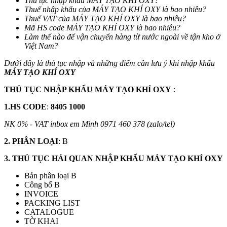
Thủ tục nhập khẩu
MÁY TẠO KHÍ OXY
?
Thuế nhập khẩu của
MÁY TẠO KHÍ OXY
là bao nhiêu?
Thuế VAT
của
MÁY TẠO KHÍ OXY
là bao nhiêu?
Mã HS code MÁY TẠO KHÍ OXY
là bao nhiêu?
Làm thế nào để vận chuyển hàng từ nước ngoài về tận kho ở
Việt Nam?
Dưới đây là thủ tục nhập và những điểm cần lưu ý khi nhập khẩu
MÁY TẠO KHÍ OXY
THỦ TỤC NHẬP KHẨU
MÁY TẠO KHÍ OXY
:
1.HS CODE
:
8405 1000
NK 0% - VAT inbox em Minh 0971 460 378 (zalo/tel)
2. PHÂN LOẠI
: B
3. THỦ TỤC HẢI QUAN NHẬP KHẨU MÁY TẠO KHÍ OXY
Bản phân loại B
Công bố B
INVOICE
PACKING LIST
CATALOGUE
TỜ KHAI