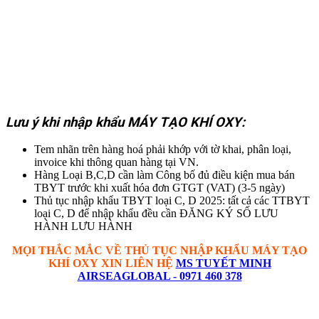
Lưu ý khi nhập khẩu MÁY TẠO KHÍ OXY:
Tem nhãn trên hàng hoá phải khớp với tờ khai, phân loại,
invoice khi thông quan hàng tại VN.
Hàng Loại B,C,D cần làm Công bố đủ điều kiện mua bán
TBYT trước khi xuất hóa đơn GTGT (VAT) (3-5 ngày)
Thủ tục nhập khẩu TBYT loại C, D 2025: tất cả các TTBYT
loại C, D để nhập khẩu đều cần ĐĂNG KÝ SỐ LƯU
HÀNH LƯU HÀNH
MỌI THẮC MẮC VỀ THỦ TỤC
NHẬP KHẨU
MÁY TẠO
KHÍ OXY
XIN LIÊN HỆ
MS TUYẾT MINH
AIRSEAGLOBAL - 0971 460 378