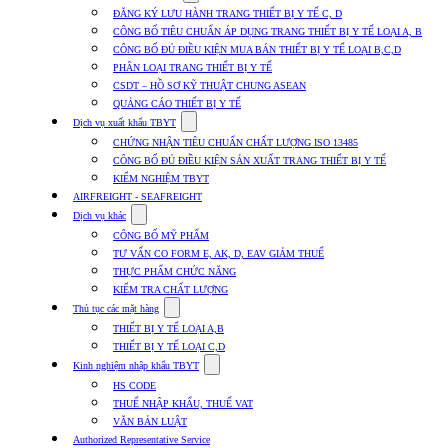
submenu
ĐĂNG KÝ LƯU HÀNH TRANG THIẾT BỊ Y TẾ C, D
for
CÔNG BỐ TIÊU CHUẨN ÁP DỤNG TRANG THIẾT BỊ Y TẾ LOẠI A, B
Dịch
CÔNG BỐ ĐỦ ĐIỀU KIỆN MUA BÁN THIẾT BỊ Y TẾ LOẠI B,C,D
vụ
nhập
PHÂN LOẠI TRANG THIẾT BỊ Y TẾ
khẩu
CSDT – HỒ SƠ KỸ THUẬT CHUNG ASEAN
TBYT
QUẢNG CÁO THIẾT BỊ Y TẾ
Show
Dịch vụ xuất khẩu TBYT
submenu
CHỨNG NHẬN TIÊU CHUẨN CHẤT LƯỢNG ISO 13485
for
CÔNG BỐ ĐỦ ĐIỀU KIỆN SẢN XUẤT TRANG THIẾT BỊ Y TẾ
Dịch
KIỂM NGHIỆM TBYT
vụ
xuất
AIRFREIGHT - SEAFREIGHT
khẩu
Show
Dịch vụ khác
TBYT
submenu
CÔNG BỐ MỸ PHẨM
for
TƯ VẤN CO FORM E, AK, D, EAV GIẢM THUẾ
Dịch
THỰC PHẨM CHỨC NĂNG
vụ
khác
KIỂM TRA CHẤT LƯỢNG
Show
Thủ tục các mặt hàng
submenu
THIẾT BỊ Y TẾ LOẠI A,B
for
THIẾT BỊ Y TẾ LOẠI C,D
Thủ
Show
tục
Kinh nghiệm nhập khẩu TBYT
submenu
các
HS CODE
for
mặt
THUẾ NHẬP KHẨU, THUẾ VAT
Kinh
hàng
VĂN BẢN LUẬT
nghiệm
nhập
Authorized Representative Service