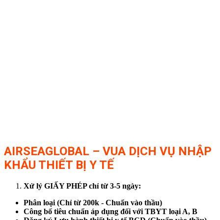
AIRSEAGLOBAL – VUA DỊCH VỤ NHẬP
KHẨU THIẾT BỊ Y TẾ
Xử lý GIẤY PHÉP chỉ từ 3-5 ngày:
Phân loại (Chỉ từ 200k - Chuẩn vào thầu)
Công bố tiêu chuẩn áp dụng đối với TBYT loại A, B