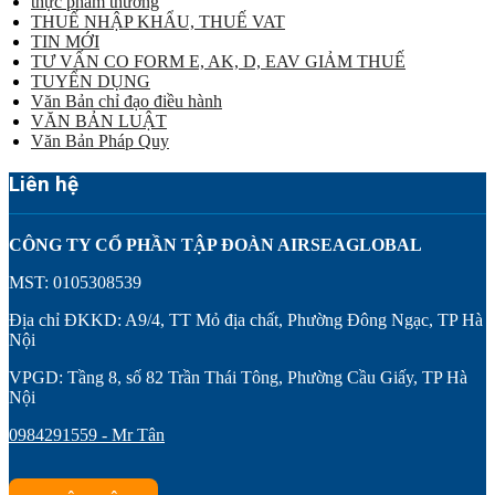
thực phẩm thường
THUẾ NHẬP KHẨU, THUẾ VAT
TIN MỚI
TƯ VẤN CO FORM E, AK, D, EAV GIẢM THUẾ
TUYỂN DỤNG
Văn Bản chỉ đạo điều hành
VĂN BẢN LUẬT
Văn Bản Pháp Quy
Liên hệ
CÔNG TY CỔ PHẦN TẬP ĐOÀN AIRSEAGLOBAL
MST: 0105308539
Địa chỉ ĐKKD: A9/4, TT Mỏ địa chất, Phường Đông Ngạc, TP Hà
Nội
VPGD: Tầng 8, số 82 Trần Thái Tông, Phường Cầu Giấy, TP Hà
Nội
0984291559 - Mr Tân