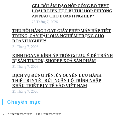
GEL BÔI ÂM ĐẠO NỘP CÔNG BỐ TBYT
LOẠI B LIÊN TỤC BỊ THU HỒI: PHƯƠNG
ÁN NÀO CHO DOANH NGHIỆP?
25 Tháng 7, 2026
THU HỒI HÀNG LOẠT GIẤY PHÉP MÁY HẤP TIỆT
TRÙNG, GÂY HẬU QUẢ NGHIÊM TRỌNG CHO
DOANH NGHIỆP!
21 Tháng 7, 2026
KINH DOANH KÍNH ÁP TRÒNG: LƯU Ý ĐỂ TRÁNH
BỊ SÀN TIKTOK, SHOPEE XOÁ SẢN PHẨM
21 Tháng 7, 2026
DỊCH VỤ ĐỨNG TÊN, ỦY QUYỀN LƯU HÀNH
THIẾT BỊ Y TẾ - RÚT NGẮN LỘ TRÌNH NHẬP
KHẨU THIẾT BỊ Y TẾ VÀO VIỆT NAM
21 Tháng 7, 2026
Chuyên mục
AIRFREIGHT - SEAFREIGHT