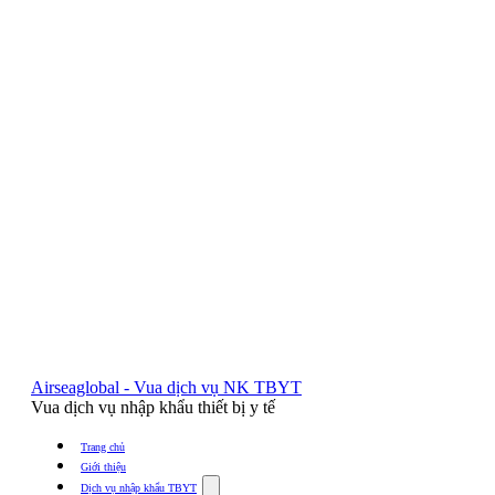
Airseaglobal - Vua dịch vụ NK TBYT
Vua dịch vụ nhập khẩu thiết bị y tế
Trang chủ
Giới thiệu
Show
Dịch vụ nhập khẩu TBYT