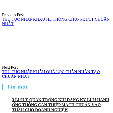
Previous Post
THỦ TỤC NHẬP KHẨU HỆ THỐNG CHỤP PET/CT CHUẨN
NHẤT
Next Post
THỦ TỤC NHẬP KHẨU QUẢ LỌC THẬN NHÂN TẠO
CHUẨN NHẤT
Tin mới
3 LƯU Ý QUAN TRỌNG KHI ĐĂNG KÝ LƯU HÀNH
ỐNG THÔNG CAN THIỆP MẠCH CHUẨN VÀO
THẦU CHO DOANH NGHIỆP!