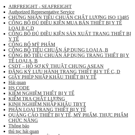
AIRFREIGHT - SEAFREIGHT
Authorized Representative Service
CHỨNG NHẬN TIÊU CHUẨN CHẤT LƯỢNG ISO 13485
CÔNG BỐ ĐỦ ĐIỀU KIỆN MUA BÁN THIẾT BỊ Y TẾ
LOẠI B,C,D
CÔNG BỐ ĐỦ ĐIỀU KIỆN SẢN XUẤT TRANG THIẾT BỊ
Y TẾ
CÔNG BỐ MỸ PHẨM
CÔNG BỐ TIÊU CHUẨN ÁP DỤNG LOẠI A, B
CÔNG BỐ TIÊU CHUẨN ÁP DỤNG TRANG THIẾT BỊ Y
TẾ LOẠI A, B
CSDT – HỒ SƠ KỸ THUẬT CHUNG ASEAN
ĐĂNG KÝ LƯU HÀNH TRANG THIẾT BỊ Y TẾ C, D
GIẤY PHÉP NHẬP KHẨU THIẾT BỊ Y TẾ
Hải quan
HS CODE
KIỂM NGHIỆM THIẾT BỊ Y TẾ
KIỂM TRA CHẤT LƯỢNG
KINH NGHIỆM NHẬP KHẨU TBYT
PHÂN LOẠI TRANG THIẾT BỊ Y TẾ
QUẢNG CÁO THIẾT BỊ Y TẾ, MỸ PHẨM, THỰC PHẨM
CHỨC NĂNG
Thông báo
thủ tục hải quan