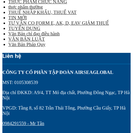
THỰC PHẨM CHỨC NĂNG
thực phẩm thường
THUẾ NHẬP KHẨU, THUẾ VAT
TIN MỚI
TƯ VẤN CO FORM E, AK, D, EAV GIẢM THUẾ
TUYỂN DỤNG
Văn Bản chỉ đạo điều hành
VĂN BẢN LUẬT
Văn Bản Pháp Quy
Liên hệ
CÔNG TY CỔ PHẦN TẬP ĐOÀN AIRSEAGLOBAL
MST: 0105308539
Địa chỉ ĐKKD: A9/4, TT Mỏ địa chất, Phường Đông Ngạc, TP Hà
Nội
VPGD: Tầng 8, số 82 Trần Thái Tông, Phường Cầu Giấy, TP Hà
Nội
0984291559 - Mr Tân