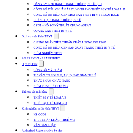
submenu
ĐĂNG KÝ LƯU HÀNH TRANG THIẾT BỊ Y TẾ C, D
for
CÔNG BỐ TIÊU CHUẨN ÁP DỤNG TRANG THIẾT BỊ Y TẾ LOẠI A, B
Dịch
CÔNG BỐ ĐỦ ĐIỀU KIỆN MUA BÁN THIẾT BỊ Y TẾ LOẠI B,C,D
vụ
nhập
PHÂN LOẠI TRANG THIẾT BỊ Y TẾ
khẩu
CSDT – HỒ SƠ KỸ THUẬT CHUNG ASEAN
TBYT
QUẢNG CÁO THIẾT BỊ Y TẾ
Show
Dịch vụ xuất khẩu TBYT
submenu
CHỨNG NHẬN TIÊU CHUẨN CHẤT LƯỢNG ISO 13485
for
CÔNG BỐ ĐỦ ĐIỀU KIỆN SẢN XUẤT TRANG THIẾT BỊ Y TẾ
Dịch
KIỂM NGHIỆM TBYT
vụ
xuất
AIRFREIGHT - SEAFREIGHT
khẩu
Show
Dịch vụ khác
TBYT
submenu
CÔNG BỐ MỸ PHẨM
for
TƯ VẤN CO FORM E, AK, D, EAV GIẢM THUẾ
Dịch
THỰC PHẨM CHỨC NĂNG
vụ
khác
KIỂM TRA CHẤT LƯỢNG
Show
Thủ tục các mặt hàng
submenu
THIẾT BỊ Y TẾ LOẠI A,B
for
THIẾT BỊ Y TẾ LOẠI C,D
Thủ
Show
tục
Kinh nghiệm nhập khẩu TBYT
submenu
các
HS CODE
for
mặt
THUẾ NHẬP KHẨU, THUẾ VAT
Kinh
hàng
VĂN BẢN LUẬT
nghiệm
nhập
Authorized Representative Service