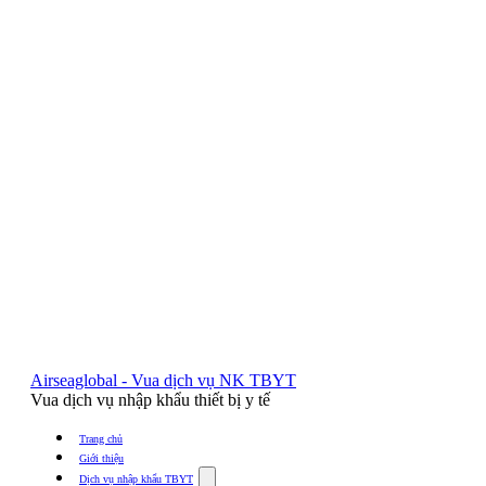
Airseaglobal - Vua dịch vụ NK TBYT
Vua dịch vụ nhập khẩu thiết bị y tế
Trang chủ
Giới thiệu
Show
Dịch vụ nhập khẩu TBYT