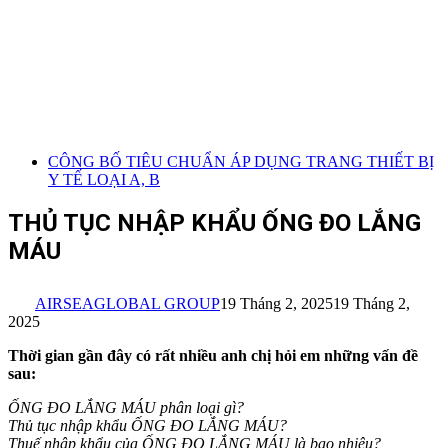
CÔNG BỐ TIÊU CHUẨN ÁP DỤNG TRANG THIẾT BỊ
Y TẾ LOẠI A, B
THỦ TỤC NHẬP KHẨU ỐNG ĐO LẮNG
MÁU
AIRSEAGLOBAL GROUP
19 Tháng 2, 2025
19 Tháng 2,
2025
Thời gian gần đây có rất nhiều anh chị hỏi em những vấn đề
sau:
ỐNG ĐO LẮNG MÁU
phân loại gì?
Thủ tục nhập khẩu ỐNG ĐO LẮNG MÁU?
Thuế nhập khẩu của ỐNG ĐO LẮNG MÁU
là bao nhiêu?