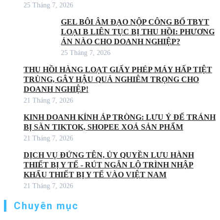
25 Tháng 7, 2026
GEL BÔI ÂM ĐẠO NỘP CÔNG BỐ TBYT
LOẠI B LIÊN TỤC BỊ THU HỒI: PHƯƠNG
ÁN NÀO CHO DOANH NGHIỆP?
25 Tháng 7, 2026
THU HỒI HÀNG LOẠT GIẤY PHÉP MÁY HẤP TIỆT
TRÙNG, GÂY HẬU QUẢ NGHIÊM TRỌNG CHO
DOANH NGHIỆP!
21 Tháng 7, 2026
KINH DOANH KÍNH ÁP TRÒNG: LƯU Ý ĐỂ TRÁNH
BỊ SÀN TIKTOK, SHOPEE XOÁ SẢN PHẨM
21 Tháng 7, 2026
DỊCH VỤ ĐỨNG TÊN, ỦY QUYỀN LƯU HÀNH
THIẾT BỊ Y TẾ - RÚT NGẮN LỘ TRÌNH NHẬP
KHẨU THIẾT BỊ Y TẾ VÀO VIỆT NAM
21 Tháng 7, 2026
Chuyên mục