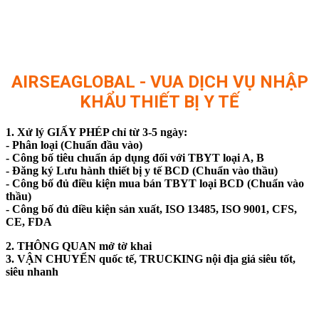
AIRSEAGLOBAL - VUA DỊCH VỤ NHẬP
KHẨU THIẾT BỊ Y TẾ
1. Xử lý GIẤY PHÉP chỉ từ 3-5 ngày:
- Phân loại (Chuẩn đầu vào)
- Công bố tiêu chuẩn áp dụng đối với TBYT loại A, B
- Đăng ký Lưu hành thiết bị y tế BCD (Chuẩn vào thầu)
- Công bố đủ điều kiện mua bán TBYT loại BCD (Chuẩn vào
thầu)
- Công bố đủ điều kiện sản xuất, ISO 13485, ISO 9001, CFS,
CE, FDA
2. THÔNG QUAN mở tờ khai
3. VẬN CHUYỂN quốc tế, TRUCKING nội địa giá siêu tốt,
siêu nhanh