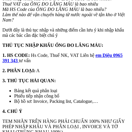
Thuế VAT của ỐNG ĐO LẮNG MÁU là bao nhiêu
Mã HS Code của ỐNG ĐO LẮNG MÁU
là bao nhiêu?
Làm thế nào để vận chuyển hàng từ nước ngoài về tận kho ở Việt
Nam?
Dưới đây là thủ tục nhập và những điểm cần lưu ý khi nhập khẩu
mà các bác cần đặc biệt chú ý
THỦ TỤC NHẬP KHẨU ỐNG ĐO LẮNG MÁU:
1. HS CODE:
Hs Code, Thuế NK, VAT Liên hệ
em Diệu 0965
391 343
tư vấn
2. PHÂN LOẠI:
A
3. THỦ TỤC HẢI QUAN:
Bảng kết quả phân loại
Phiếu tiếp nhận công bố
Bộ hồ sơ: Invoice, Packing list, Catalogue,…
4. CHÚ Ý
TEM NHÃN TRÊN HÀNG PHẢI CHUẨN 100% NHƯ GIẤY
PHÉP NHẬP KHẨU VÀ PHÂN LOẠI , INVOICE VÀ TỜ
KHAI (TRÙNG NHAU 100%)