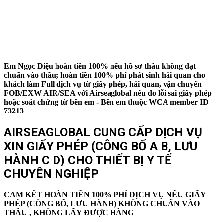
Em Ngọc Diệu hoàn tiền 100% nếu hồ sơ thầu không đạt
chuẩn vào thầu; hoàn tiền 100% phí phát sinh hải quan cho
khách làm Full dịch vụ từ giấy phép, hải quan, vận chuyển
FOB/EXW AIR/SEA với Airseaglobal nếu do lỗi sai giấy phép
hoặc soát chứng từ bên em - Bên em thuộc WCA member ID
73213
AIRSEAGLOBAL CUNG CẤP DỊCH VỤ
XIN GIẤY PHÉP (CÔNG BỐ A B, LƯU
HÀNH C D) CHO THIẾT BỊ Y TẾ
CHUYÊN NGHIỆP
CAM KẾT HOÀN TIỀN 100% PHÍ DỊCH VỤ NẾU GIẤY
PHÉP (CÔNG BỐ, LƯU HÀNH) KHÔNG CHUẨN VÀO
THẦU , KHÔNG LẤY ĐƯỢC HÀNG