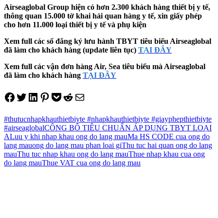
Airseaglobal Group hiện có hơn 2.300 khách hàng thiết bị y tế,
thông quan 15.000 tờ khai hải quan hàng y tế, xin giấy phép
cho hơn 11.000 loại thiết bị y tế và phụ kiện
Xem full các số đăng ký lưu hành TBYT tiêu biểu Airseaglobal
đã làm cho khách hàng (update liên tục)
TẠI ĐÂY
Xem full các vận đơn hàng Air, Sea tiêu biểu mà Airseaglobal
đã làm cho khách hàng
TẠI ĐÂY
Share on Facebook
Tweet on Twitter
Share on LinkedIn
Pin on Pinterest
Save to pocket
Share on Reddit
Share via Email
#thutucnhapkhauthietbiyte #nhapkhauthietbiyte #giayphepthietbiyte
#airseaglobal
CÔNG BỐ TIÊU CHUẨN ÁP DỤNG TBYT LOẠI
A
Luu y khi nhap khau ong do lang mau
Ma HS CODE cua ong do
lang mau
ong do lang mau phan loai gi
Thu tuc hai quan ong do lang
mau
Thu tuc nhap khau ong do lang mau
Thue nhap khau cua ong
do lang mau
Thue VAT cua ong do lang mau
Điều
hướng
bài
viết