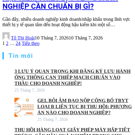
NGHIỆP CẦN CHUẨN BỊ GÌ?
Gần đây, nhiều doanh nghiệp kinh doanh/nhập khẩu trong lĩnh vực
thiết bị y tế quan tâm đến hoạt động hậu kiểm khi một số…
Tô Thị Hoài
10 Tháng 7, 2026
10 Tháng 7, 2026
Phân
1
2
…
24
Tiếp theo
trang
Tin mới
bài
viết
3 LƯU Ý QUAN TRỌNG KHI ĐĂNG KÝ LƯU HÀNH
ỐNG THÔNG CAN THIỆP MẠCH CHUẨN VÀO
THẦU CHO DOANH NGHIỆP!
25 Tháng 7, 2026
GEL BÔI ÂM ĐẠO NỘP CÔNG BỐ TBYT
LOẠI B LIÊN TỤC BỊ THU HỒI: PHƯƠNG
ÁN NÀO CHO DOANH NGHIỆP?
25 Tháng 7, 2026
THU HỒI HÀNG LOẠT GIẤY PHÉP MÁY HẤP TIỆT