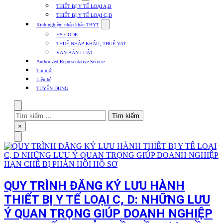
submenu
THIẾT BỊ Y TẾ LOẠI A,B
for
THIẾT BỊ Y TẾ LOẠI C,D
Thủ
Show
tục
Kinh nghiệm nhập khẩu TBYT
submenu
các
HS CODE
for
mặt
THUẾ NHẬP KHẨU, THUẾ VAT
Kinh
hàng
VĂN BẢN LUẬT
nghiệm
nhập
Authorized Representative Service
khẩu
Tin mới
TBYT
Liên hệ
TUYỂN DỤNG
Search
Tìm
kiếm
Close
×
cho:
Menu
QUY TRÌNH ĐĂNG KÝ LƯU HÀNH
THIẾT BỊ Y TẾ LOẠI C, D: NHỮNG LƯU
Ý QUAN TRỌNG GIÚP DOANH NGHIỆP