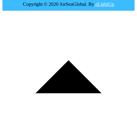
Copyright © 2020 AirSeaGlobal. By
eLightUp