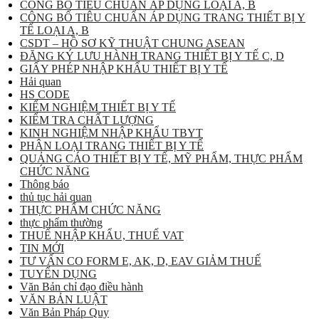
CÔNG BỐ TIÊU CHUẨN ÁP DỤNG LOẠI A, B
CÔNG BỐ TIÊU CHUẨN ÁP DỤNG TRANG THIẾT BỊ Y
TẾ LOẠI A, B
CSDT – HỒ SƠ KỸ THUẬT CHUNG ASEAN
ĐĂNG KÝ LƯU HÀNH TRANG THIẾT BỊ Y TẾ C, D
GIẤY PHÉP NHẬP KHẨU THIẾT BỊ Y TẾ
Hải quan
HS CODE
KIỂM NGHIỆM THIẾT BỊ Y TẾ
KIỂM TRA CHẤT LƯỢNG
KINH NGHIỆM NHẬP KHẨU TBYT
PHÂN LOẠI TRANG THIẾT BỊ Y TẾ
QUẢNG CÁO THIẾT BỊ Y TẾ, MỸ PHẨM, THỰC PHẨM
CHỨC NĂNG
Thông báo
thủ tục hải quan
THỰC PHẨM CHỨC NĂNG
thực phẩm thường
THUẾ NHẬP KHẨU, THUẾ VAT
TIN MỚI
TƯ VẤN CO FORM E, AK, D, EAV GIẢM THUẾ
TUYỂN DỤNG
Văn Bản chỉ đạo điều hành
VĂN BẢN LUẬT
Văn Bản Pháp Quy