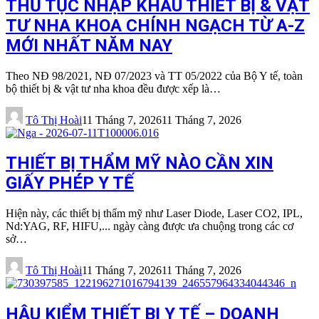
THỦ TỤC NHẬP KHẨU THIẾT BỊ & VẬT
TƯ NHA KHOA CHÍNH NGẠCH TỪ A-Z
MỚI NHẤT NĂM NAY
Theo NĐ 98/2021, NĐ 07/2023 và TT 05/2022 của Bộ Y tế, toàn
bộ thiết bị & vật tư nha khoa đều được xếp là…
Tô Thị Hoài
11 Tháng 7, 2026
11 Tháng 7, 2026
THIẾT BỊ THẨM MỸ NÀO CẦN XIN
GIẤY PHÉP Y TẾ
Hiện này, các thiết bị thẩm mỹ như Laser Diode, Laser CO2, IPL,
Nd:YAG, RF, HIFU,... ngày càng được ưa chuộng trong các cơ
sở…
Tô Thị Hoài
11 Tháng 7, 2026
11 Tháng 7, 2026
HẬU KIỂM THIẾT BỊ Y TẾ – DOANH