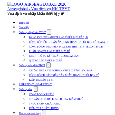
Skip
to
Airseaglobal - Vua dịch vụ NK TBYT
content
Vua dịch vụ nhập khẩu thiết bị y tế
Trang chủ
Giới thiệu
Show
Dịch vụ nhập khẩu TBYT
submenu
ĐĂNG KÝ LƯU HÀNH TRANG THIẾT BỊ Y TẾ C, D
for
CÔNG BỐ TIÊU CHUẨN ÁP DỤNG TRANG THIẾT BỊ Y TẾ LOẠI A, B
Dịch
CÔNG BỐ ĐỦ ĐIỀU KIỆN MUA BÁN THIẾT BỊ Y TẾ LOẠI B,C,D
vụ
nhập
PHÂN LOẠI TRANG THIẾT BỊ Y TẾ
khẩu
CSDT – HỒ SƠ KỸ THUẬT CHUNG ASEAN
TBYT
QUẢNG CÁO THIẾT BỊ Y TẾ
Show
Dịch vụ xuất khẩu TBYT
submenu
CHỨNG NHẬN TIÊU CHUẨN CHẤT LƯỢNG ISO 13485
for
CÔNG BỐ ĐỦ ĐIỀU KIỆN SẢN XUẤT TRANG THIẾT BỊ Y TẾ
Dịch
KIỂM NGHIỆM TBYT
vụ
xuất
AIRFREIGHT - SEAFREIGHT
khẩu
Show
Dịch vụ khác
TBYT
submenu
CÔNG BỐ MỸ PHẨM
for
TƯ VẤN CO FORM E, AK, D, EAV GIẢM THUẾ
Dịch
THỰC PHẨM CHỨC NĂNG
vụ
khác
KIỂM TRA CHẤT LƯỢNG
Show
Thủ tục các mặt hàng