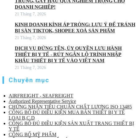
TRÙNG, GÂY HẬU QUẢ NGHIÊM TRỌNG CHO
DOANH NGHIỆP!
21 Tháng 7, 2026
KINH DOANH KÍNH ÁP TRÒNG: LƯU Ý ĐỂ TRÁNH
BỊ SÀN TIKTOK, SHOPEE XOÁ SẢN PHẨM
21 Tháng 7, 2026
DỊCH VỤ ĐỨNG TÊN, ỦY QUYỀN LƯU HÀNH
THIẾT BỊ Y TẾ - RÚT NGẮN LỘ TRÌNH NHẬP
KHẨU THIẾT BỊ Y TẾ VÀO VIỆT NAM
21 Tháng 7, 2026
Chuyên mục
AIRFREIGHT - SEAFREIGHT
Authorized Representative Service
CHỨNG NHẬN TIÊU CHUẨN CHẤT LƯỢNG ISO 13485
CÔNG BỐ ĐỦ ĐIỀU KIỆN MUA BÁN THIẾT BỊ Y TẾ
LOẠI B,C,D
CÔNG BỐ ĐỦ ĐIỀU KIỆN SẢN XUẤT TRANG THIẾT BỊ
Y TẾ
CÔNG BỐ MỸ PHẨM