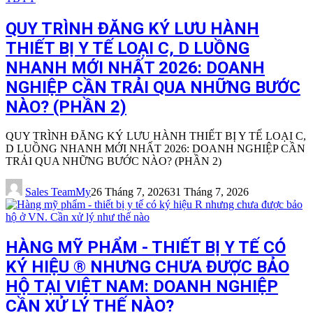
QUY TRÌNH ĐĂNG KÝ LƯU HÀNH
THIẾT BỊ Y TẾ LOẠI C, D LUỒNG
NHANH MỚI NHẤT 2026: DOANH
NGHIỆP CẦN TRẢI QUA NHỮNG BƯỚC
NÀO? (PHẦN 2)
QUY TRÌNH ĐĂNG KÝ LƯU HÀNH THIẾT BỊ Y TẾ LOẠI C,
D LUỒNG NHANH MỚI NHẤT 2026: DOANH NGHIỆP CẦN
TRẢI QUA NHỮNG BƯỚC NÀO? (PHẦN 2)
Sales TeamMy
26 Tháng 7, 2026
31 Tháng 7, 2026
HÀNG MỸ PHẨM - THIẾT BỊ Y TẾ CÓ
KÝ HIỆU ® NHƯNG CHƯA ĐƯỢC BẢO
HỘ TẠI VIỆT NAM: DOANH NGHIỆP
CẦN XỬ LÝ THẾ NÀO?