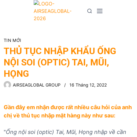
S
k
M
S
i
e
e
p
n
a
t
u
r
o
TIN MỚI
c
c
h
THỦ TỤC NHẬP KHẨU ỐNG
o
NỘI SOI (OPTIC) TAI, MŨI,
n
t
HỌNG
e
n
AIRSEAGLOBAL GROUP
16 Tháng 12, 2022
t
Gần đây em nhận được rất nhiều câu hỏi của anh
chị về thủ tục nhập mặt hàng này như sau:
"
Ống nội soi (optic) Tai, Mũi, Họng nhập về cần