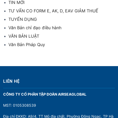
TIN MỚI
TƯ VẤN CO FORM E, AK, D, EAV GIẢM THUẾ
TUYỂN DỤNG
Văn Bản chỉ đạo điều hành
VĂN BẢN LUẬT
Văn Bản Pháp Quy
LIÊN HỆ
CÔNG TY CỔ PHẦN TẬP ĐOÀN AIRSEAGLOBAL
MST: 0105308539
Địa chỉ ĐKKD: A9/4, TT Mỏ địa chất, Phường Đông Ngạc, TP Hà