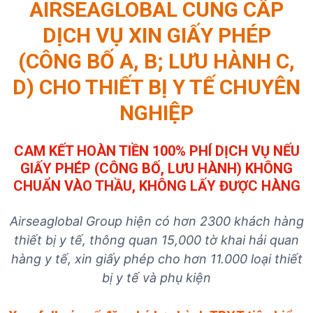
AIRSEAGLOBAL CUNG CẤP
DỊCH VỤ XIN GIẤY PHÉP
(CÔNG BỐ A, B; LƯU HÀNH C,
D) CHO THIẾT BỊ Y TẾ CHUYÊN
NGHIỆP
CAM KẾT HOÀN TIỀN 100% PHÍ DỊCH VỤ NẾU
GIẤY PHÉP (CÔNG BỐ, LƯU HÀNH) KHÔNG
CHUẨN VÀO THẦU, KHÔNG LẤY ĐƯỢC HÀNG
Airseaglobal Group hiện có hơn 2300 khách hàng
thiết bị y tế, thông quan 15,000 tờ khai hải quan
hàng y tế, xin giấy phép cho hơn 11.000 loại thiết
bị y tế và phụ kiện