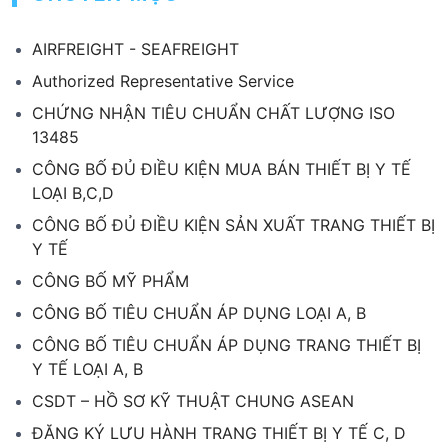
AIRFREIGHT - SEAFREIGHT
Authorized Representative Service
CHỨNG NHẬN TIÊU CHUẨN CHẤT LƯỢNG ISO
13485
CÔNG BỐ ĐỦ ĐIỀU KIỆN MUA BÁN THIẾT BỊ Y TẾ
LOẠI B,C,D
CÔNG BỐ ĐỦ ĐIỀU KIỆN SẢN XUẤT TRANG THIẾT BỊ
Y TẾ
CÔNG BỐ MỸ PHẨM
CÔNG BỐ TIÊU CHUẨN ÁP DỤNG LOẠI A, B
CÔNG BỐ TIÊU CHUẨN ÁP DỤNG TRANG THIẾT BỊ
Y TẾ LOẠI A, B
CSDT – HỒ SƠ KỸ THUẬT CHUNG ASEAN
ĐĂNG KÝ LƯU HÀNH TRANG THIẾT BỊ Y TẾ C, D