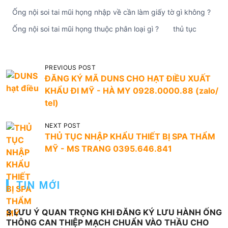
Ống nội soi tai mũi họng nhập về cần làm giấy tờ gì không ?
Ống nội soi tai mũi họng thuộc phân loại gì ?
thủ tục
Đ
PREVIOUS POST
ĐĂNG KÝ MÃ DUNS CHO HẠT ĐIỀU XUẤT
i
KHẨU ĐI MỸ - HÀ MY 0928.0000.88 (zalo/
ề
tel)
u
NEXT POST
h
THỦ TỤC NHẬP KHẨU THIẾT BỊ SPA THẨM
ư
MỸ - MS TRANG 0395.646.841
ớ
n
TIN MỚI
g
b
3 LƯU Ý QUAN TRỌNG KHI ĐĂNG KÝ LƯU HÀNH ỐNG
à
THÔNG CAN THIỆP MẠCH CHUẨN VÀO THẦU CHO