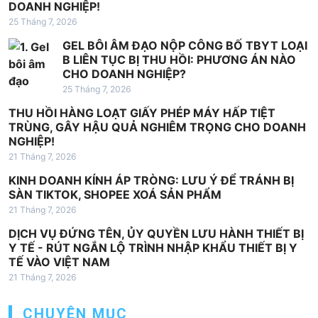
DOANH NGHIỆP!
i
25 Tháng 7, 2026
v
GEL BÔI ÂM ĐẠO NỘP CÔNG BỐ TBYT LOẠI
i
B LIÊN TỤC BỊ THU HỒI: PHƯƠNG ÁN NÀO
CHO DOANH NGHIỆP?
ế
25 Tháng 7, 2026
t
THU HỒI HÀNG LOẠT GIẤY PHÉP MÁY HẤP TIỆT
TRÙNG, GÂY HẬU QUẢ NGHIÊM TRỌNG CHO DOANH
NGHIỆP!
21 Tháng 7, 2026
KINH DOANH KÍNH ÁP TRÒNG: LƯU Ý ĐỂ TRÁNH BỊ
SÀN TIKTOK, SHOPEE XOÁ SẢN PHẨM
21 Tháng 7, 2026
DỊCH VỤ ĐỨNG TÊN, ỦY QUYỀN LƯU HÀNH THIẾT BỊ
Y TẾ - RÚT NGẮN LỘ TRÌNH NHẬP KHẨU THIẾT BỊ Y
TẾ VÀO VIỆT NAM
21 Tháng 7, 2026
CHUYÊN MỤC