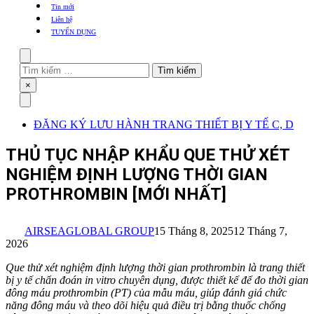
khẩu
Tin mới
TBYT
Liên hệ
TUYỂN DỤNG
Search
Tìm
kiếm
Close
×
cho:
Menu
ĐĂNG KÝ LƯU HÀNH TRANG THIẾT BỊ Y TẾ C, D
THỦ TỤC NHẬP KHẨU QUE THỬ XÉT
NGHIỆM ĐỊNH LƯỢNG THỜI GIAN
PROTHROMBIN [MỚI NHẤT]
AIRSEAGLOBAL GROUP
15 Tháng 8, 2025
12 Tháng 7,
2026
Que thử xét nghiệm định lượng thời gian prothrombin là trang thiết
bị y tế chẩn đoán in vitro chuyên dụng, được thiết kế để đo thời gian
đông máu prothrombin (PT) của mẫu máu, giúp đánh giá chức
năng đông máu và theo dõi hiệu quả điều trị bằng thuốc chống