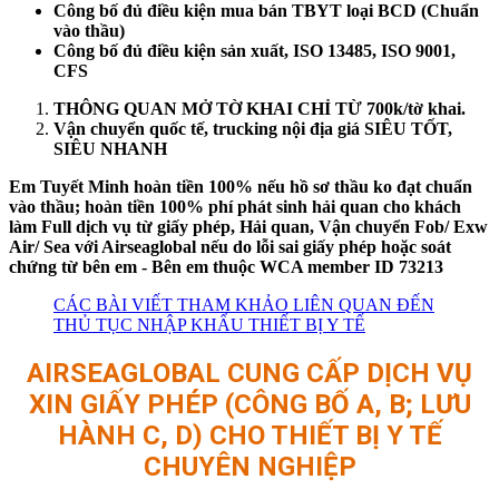
Công bố đủ điều kiện mua bán TBYT loại BCD (Chuẩn
vào thầu)
Công bố đủ điều kiện sản xuất, ISO 13485, ISO 9001,
CFS
THÔNG QUAN MỞ TỜ KHAI CHỈ TỪ 700k/tờ khai.
Vận chuyển quốc tế, trucking nội địa giá SIÊU TỐT,
SIÊU NHANH
Em Tuyết Minh hoàn tiền 100% nếu hồ sơ thầu ko đạt chuẩn
vào thầu; hoàn tiền 100% phí phát sinh hải quan cho khách
làm Full dịch vụ từ giấy phép, Hải quan, Vận chuyển Fob/ Exw
Air/ Sea với Airseaglobal nếu do lỗi sai giấy phép hoặc soát
chứng từ bên em - Bên em thuộc WCA member ID 73213
CÁC BÀI VIẾT THAM KHẢO LIÊN QUAN ĐẾN
THỦ TỤC NHẬP KHẨU THIẾT BỊ Y TẾ
AIRSEAGLOBAL CUNG CẤP DỊCH VỤ
XIN GIẤY PHÉP (CÔNG BỐ A, B; LƯU
HÀNH C, D) CHO THIẾT BỊ Y TẾ
CHUYÊN NGHIỆP