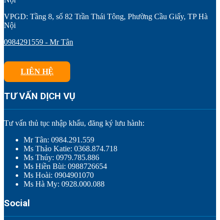
VPGD: Tầng 8, số 82 Trần Thái Tông, Phường Cầu Giấy, TP Hà
Nội
0984291559 - Mr Tân
LIÊN HỆ
TƯ VẤN DỊCH VỤ
Tư vấn thủ tục nhập khẩu, đăng ký lưu hành:
Mr Tân: 0984.291.559
Ms Thảo Katie: 0368.874.718
Ms Thúy: 0979.785.886
Ms Hiền Bùi: 0988726654
Ms Hoài: 0904901070
Ms Hà My: 0928.000.088
Social