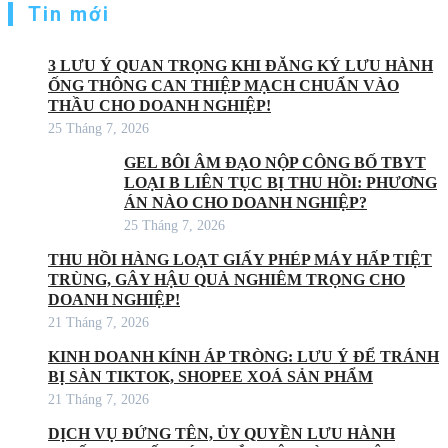
Tin mới
3 LƯU Ý QUAN TRỌNG KHI ĐĂNG KÝ LƯU HÀNH
ỐNG THÔNG CAN THIỆP MẠCH CHUẨN VÀO
THẦU CHO DOANH NGHIỆP!
25 Tháng 7, 2026
GEL BÔI ÂM ĐẠO NỘP CÔNG BỐ TBYT
LOẠI B LIÊN TỤC BỊ THU HỒI: PHƯƠNG
ÁN NÀO CHO DOANH NGHIỆP?
25 Tháng 7, 2026
THU HỒI HÀNG LOẠT GIẤY PHÉP MÁY HẤP TIỆT
TRÙNG, GÂY HẬU QUẢ NGHIÊM TRỌNG CHO
DOANH NGHIỆP!
21 Tháng 7, 2026
KINH DOANH KÍNH ÁP TRÒNG: LƯU Ý ĐỂ TRÁNH
BỊ SÀN TIKTOK, SHOPEE XOÁ SẢN PHẨM
21 Tháng 7, 2026
DỊCH VỤ ĐỨNG TÊN, ỦY QUYỀN LƯU HÀNH