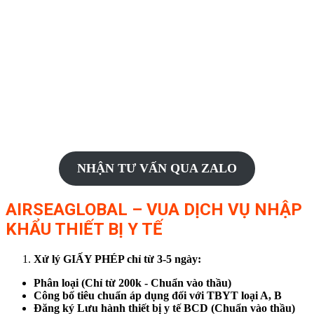
NHẬN TƯ VẤN QUA ZALO
AIRSEAGLOBAL – VUA DỊCH VỤ NHẬP
KHẨU THIẾT BỊ Y TẾ
Xử lý GIẤY PHÉP chỉ từ 3-5 ngày:
Phân loại (Chỉ từ 200k - Chuẩn vào thầu)
Công bố tiêu chuẩn áp dụng đối với TBYT loại A, B
Đăng ký Lưu hành thiết bị y tế BCD (Chuẩn vào thầu)