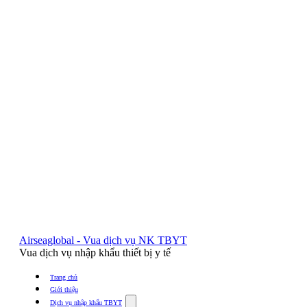
Airseaglobal - Vua dịch vụ NK TBYT
Vua dịch vụ nhập khẩu thiết bị y tế
Trang chủ
Giới thiệu
Show
Dịch vụ nhập khẩu TBYT