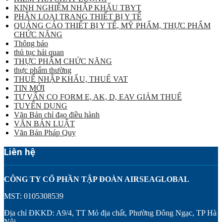
KINH NGHIỆM NHẬP KHẨU TBYT
PHÂN LOẠI TRANG THIẾT BỊ Y TẾ
QUẢNG CÁO THIẾT BỊ Y TẾ, MỸ PHẨM, THỰC PHẨM
CHỨC NĂNG
Thông báo
thủ tục hải quan
THỰC PHẨM CHỨC NĂNG
thực phẩm thường
THUẾ NHẬP KHẨU, THUẾ VAT
TIN MỚI
TƯ VẤN CO FORM E, AK, D, EAV GIẢM THUẾ
TUYỂN DỤNG
Văn Bản chỉ đạo điều hành
VĂN BẢN LUẬT
Văn Bản Pháp Quy
Liên hệ
CÔNG TY CỔ PHẦN TẬP ĐOÀN AIRSEAGLOBAL
MST: 0105308539
Địa chỉ ĐKKD: A9/4, TT Mỏ địa chất, Phường Đông Ngạc, TP Hà
Nội