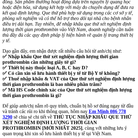
đông. Sản phẩm thường hoạt động dựa trên nguyên lý quang học
hoặc điện hóa, sử dụng kết hợp với máy đo chuyên dụng để đưa ra
kết quả định lượng. Que thử phù hợp sử dụng trong các cơ sở y tế,
phòng xét nghiệm và có thể hỗ trợ theo dõi tại nhà cho bệnh nhân
điều trị dài hạn. Tuy nhiên, để nhập khẩu que thử xét nghiệm định
lượng thời gian prothrombin vào Việt Nam, doanh nghiệp cần tuân
thủ đầy đủ các quy định pháp lý hiện hành về quản lý trang thiết bị
y tế.
Dạo gần đây, em nhận được rất nhiều câu hỏi từ anh/chị như:
✅ Nhập khẩu Que thử xét nghiệm định lượng thời gian
prothrombin
cần những giấy tờ gì?
✅ Thiết bị này thuộc loại A, B, C hay D?
✅ Có cần xin số lưu hành thiết bị y tế từ Bộ Y tế không?
✅ Thuế nhập khẩu & VAT của Que thử xét nghiệm định lượng
thời gian prothrombin
là bao nhiêu phần trăm?
✅ Mã HS Code chính xác của Que thử xét nghiệm định lượng
thời gian prothrombin
là gì?
Để giúp anh/chị nắm rõ quy trình, chuẩn bị hồ sơ đúng ngay từ đầu
và tránh các rủi ro khi thông quan, hôm nay
Em Minh 086 778
3290
sẽ chia sẻ chi tiết về
THỦ TỤC NHẬP KHẨU QUE THỬ
XÉT NGHIỆM ĐỊNH LƯỢNG THỜI GIAN
PROTHROMBIN [MỚI NHẤT 2025]
, cùng với những lưu ý
quan trọng khi xin số lưu hành thiết bị y tế tại Việt Nam.