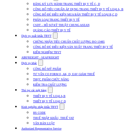
submenu
ĐĂNG KÝ LƯU HÀNH TRANG THIẾT BỊ Y TẾ C, D
for
CÔNG BỐ TIÊU CHUẨN ÁP DỤNG TRANG THIẾT BỊ Y TẾ LOẠI A, B
Dịch
CÔNG BỐ ĐỦ ĐIỀU KIỆN MUA BÁN THIẾT BỊ Y TẾ LOẠI B,C,D
vụ
nhập
PHÂN LOẠI TRANG THIẾT BỊ Y TẾ
khẩu
CSDT – HỒ SƠ KỸ THUẬT CHUNG ASEAN
TBYT
QUẢNG CÁO THIẾT BỊ Y TẾ
Show
Dịch vụ xuất khẩu TBYT
submenu
CHỨNG NHẬN TIÊU CHUẨN CHẤT LƯỢNG ISO 13485
for
CÔNG BỐ ĐỦ ĐIỀU KIỆN SẢN XUẤT TRANG THIẾT BỊ Y TẾ
Dịch
KIỂM NGHIỆM TBYT
vụ
xuất
AIRFREIGHT - SEAFREIGHT
khẩu
Show
Dịch vụ khác
TBYT
submenu
CÔNG BỐ MỸ PHẨM
for
TƯ VẤN CO FORM E, AK, D, EAV GIẢM THUẾ
Dịch
THỰC PHẨM CHỨC NĂNG
vụ
khác
KIỂM TRA CHẤT LƯỢNG
Show
Thủ tục các mặt hàng
submenu
THIẾT BỊ Y TẾ LOẠI A,B
for
THIẾT BỊ Y TẾ LOẠI C,D
Thủ
Show
tục
Kinh nghiệm nhập khẩu TBYT
submenu
các
HS CODE
for
mặt
THUẾ NHẬP KHẨU, THUẾ VAT
Kinh
hàng
VĂN BẢN LUẬT
nghiệm
nhập
Authorized Representative Service