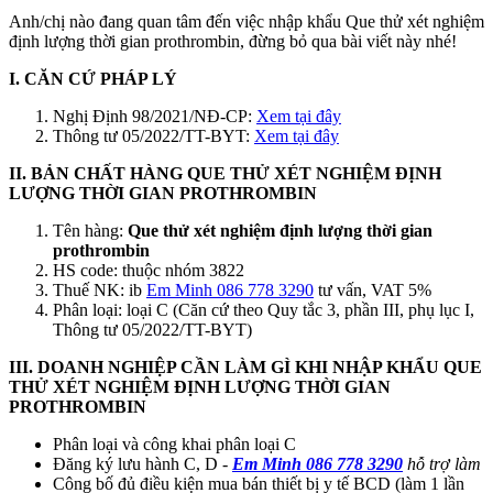
Anh/chị nào đang quan tâm đến việc nhập khẩu Que thử xét nghiệm
định lượng thời gian prothrombin, đừng bỏ qua bài viết này nhé!
I. CĂN CỨ PHÁP LÝ
Nghị Định 98/2021/NĐ-CP:
Xem tại đây
Thông tư 05/2022/TT-BYT:
Xem tại đây
II. BẢN CHẤT HÀNG QUE THỬ XÉT NGHIỆM ĐỊNH
LƯỢNG THỜI GIAN PROTHROMBIN
Tên hàng:
Que thử xét nghiệm định lượng thời gian
prothrombin
HS code: thuộc nhóm 3822
Thuế NK: ib
Em Minh 086 778 3290
tư vấn, VAT 5%
Phân loại: loại C (Căn cứ theo Quy tắc 3, phần III, phụ lục I,
Thông tư 05/2022/TT-BYT)
III. DOANH NGHIỆP CẦN LÀM GÌ KHI NHẬP KHẨU QUE
THỬ XÉT NGHIỆM ĐỊNH LƯỢNG THỜI GIAN
PROTHROMBIN
Phân loại và công khai phân loại C
Đăng ký lưu hành C, D -
Em Minh 086 778 3290
hỗ trợ làm
Công bố đủ điều kiện mua bán thiết bị y tế BCD (làm 1 lần