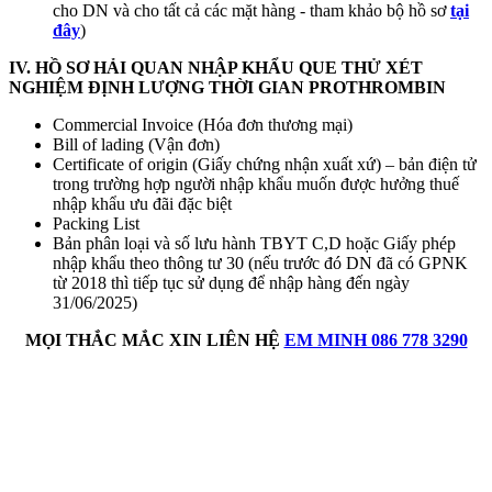
cho DN và cho tất cả các mặt hàng - tham khảo bộ hồ sơ
tại
đây
)
IV. HỒ SƠ HẢI QUAN NHẬP KHẨU QUE THỬ XÉT
NGHIỆM ĐỊNH LƯỢNG THỜI GIAN PROTHROMBIN
Commercial Invoice (Hóa đơn thương mại)
Bill of lading (Vận đơn)
Certificate of origin (Giấy chứng nhận xuất xứ) – bản điện tử
trong trường hợp người nhập khẩu muốn được hưởng thuế
nhập khẩu ưu đãi đặc biệt
Packing List
Bản phân loại và số lưu hành TBYT C,D hoặc Giấy phép
nhập khẩu theo thông tư 30 (nếu trước đó DN đã có GPNK
từ 2018 thì tiếp tục sử dụng để nhập hàng đến ngày
31/06/2025)
MỌI THẮC MẮC XIN LIÊN HỆ
EM MINH 086 778 3290