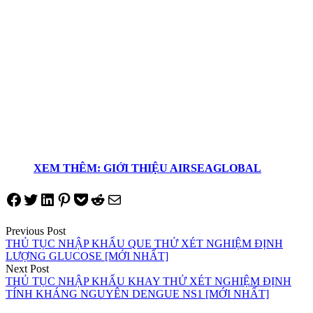
XEM THÊM: GIỚI THIỆU AIRSEAGLOBAL
Share on Facebook
Tweet on Twitter
Share on LinkedIn
Pin on Pinterest
Save to pocket
Share on Reddit
Share via Email
Điều
Previous Post
THỦ TỤC NHẬP KHẨU QUE THỬ XÉT NGHIỆM ĐỊNH
hướng
LƯỢNG GLUCOSE [MỚI NHẤT]
Next Post
bài
THỦ TỤC NHẬP KHẨU KHAY THỬ XÉT NGHIỆM ĐỊNH
viết
TÍNH KHÁNG NGUYÊN DENGUE NS1 [MỚI NHẤT]