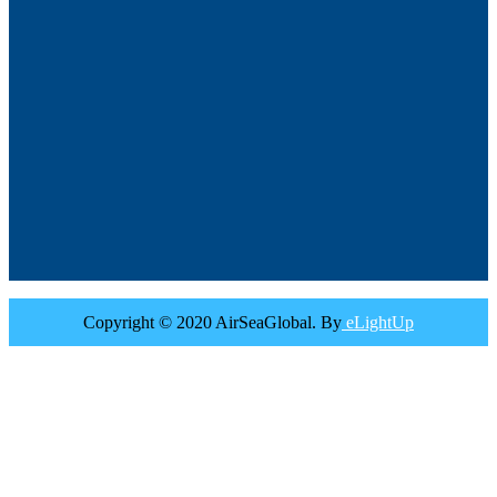
Copyright © 2020 AirSeaGlobal. By
eLightUp