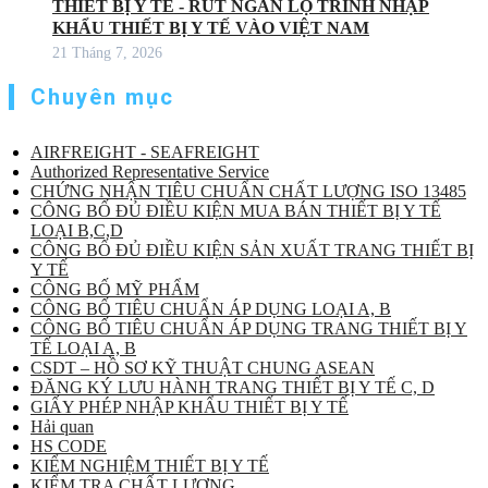
THIẾT BỊ Y TẾ - RÚT NGẮN LỘ TRÌNH NHẬP
KHẨU THIẾT BỊ Y TẾ VÀO VIỆT NAM
21 Tháng 7, 2026
Chuyên mục
AIRFREIGHT - SEAFREIGHT
Authorized Representative Service
CHỨNG NHẬN TIÊU CHUẨN CHẤT LƯỢNG ISO 13485
CÔNG BỐ ĐỦ ĐIỀU KIỆN MUA BÁN THIẾT BỊ Y TẾ
LOẠI B,C,D
CÔNG BỐ ĐỦ ĐIỀU KIỆN SẢN XUẤT TRANG THIẾT BỊ
Y TẾ
CÔNG BỐ MỸ PHẨM
CÔNG BỐ TIÊU CHUẨN ÁP DỤNG LOẠI A, B
CÔNG BỐ TIÊU CHUẨN ÁP DỤNG TRANG THIẾT BỊ Y
TẾ LOẠI A, B
CSDT – HỒ SƠ KỸ THUẬT CHUNG ASEAN
ĐĂNG KÝ LƯU HÀNH TRANG THIẾT BỊ Y TẾ C, D
GIẤY PHÉP NHẬP KHẨU THIẾT BỊ Y TẾ
Hải quan
HS CODE
KIỂM NGHIỆM THIẾT BỊ Y TẾ
KIỂM TRA CHẤT LƯỢNG