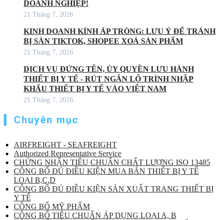
DOANH NGHIỆP!
21 Tháng 7, 2026
KINH DOANH KÍNH ÁP TRÒNG: LƯU Ý ĐỂ TRÁNH
BỊ SÀN TIKTOK, SHOPEE XOÁ SẢN PHẨM
21 Tháng 7, 2026
DỊCH VỤ ĐỨNG TÊN, ỦY QUYỀN LƯU HÀNH
THIẾT BỊ Y TẾ - RÚT NGẮN LỘ TRÌNH NHẬP
KHẨU THIẾT BỊ Y TẾ VÀO VIỆT NAM
21 Tháng 7, 2026
Chuyên mục
AIRFREIGHT - SEAFREIGHT
Authorized Representative Service
CHỨNG NHẬN TIÊU CHUẨN CHẤT LƯỢNG ISO 13485
CÔNG BỐ ĐỦ ĐIỀU KIỆN MUA BÁN THIẾT BỊ Y TẾ
LOẠI B,C,D
CÔNG BỐ ĐỦ ĐIỀU KIỆN SẢN XUẤT TRANG THIẾT BỊ
Y TẾ
CÔNG BỐ MỸ PHẨM
CÔNG BỐ TIÊU CHUẨN ÁP DỤNG LOẠI A, B