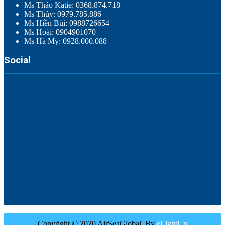
Ms Thảo Katie: 0368.874.718
Ms Thúy: 0979.785.886
Ms Hiền Bùi: 0988726654
Ms Hoài: 0904901070
Ms Hà My: 0928.000.088
Social
Copyright © 2020 AirSeaGlobal. By
eLightUp