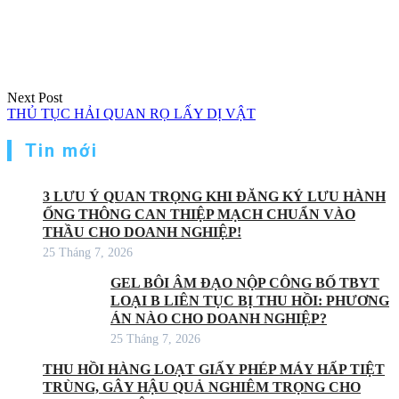
Next Post
THỦ TỤC HẢI QUAN RỌ LẤY DỊ VẬT
Tin mới
3 LƯU Ý QUAN TRỌNG KHI ĐĂNG KÝ LƯU HÀNH
ỐNG THÔNG CAN THIỆP MẠCH CHUẨN VÀO
THẦU CHO DOANH NGHIỆP!
25 Tháng 7, 2026
GEL BÔI ÂM ĐẠO NỘP CÔNG BỐ TBYT
LOẠI B LIÊN TỤC BỊ THU HỒI: PHƯƠNG
ÁN NÀO CHO DOANH NGHIỆP?
25 Tháng 7, 2026
THU HỒI HÀNG LOẠT GIẤY PHÉP MÁY HẤP TIỆT
TRÙNG, GÂY HẬU QUẢ NGHIÊM TRỌNG CHO