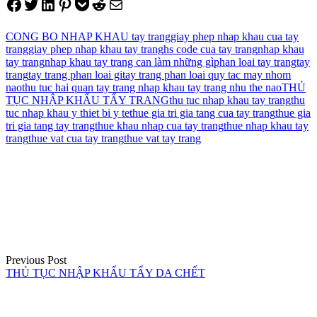
Share on Facebook
Tweet on Twitter
Share on LinkedIn
Pin on Pinterest
Save to pocket
Share on Reddit
Share via Email
CONG BO NHAP KHAU tay trang
giay phep nhap khau cua tay
trang
giay phep nhap khau tay trang
hs code cua tay trang
nhap khau
tay trang
nhap khau tay trang can làm những gì
phan loai tay trang
tay
trang
tay trang phan loai gi
tay trang phan loai quy tac may nhom
nao
thu tuc hai quan tay trang nhap khau tay trang nhu the nao
THỦ
TỤC NHẬP KHẨU TẨY TRANG
thu tuc nhap khau tay trang
thu
tuc nhap khau y thiet bi y te
thue gia tri gia tang cua tay trang
thue gia
tri gia tang tay trang
thue khau nhap cua tay trang
thue nhap khau tay
trang
thue vat cua tay trang
thue vat tay trang
Điều
hướng
bài
viết
Previous Post
THỦ TỤC NHẬP KHẨU TẨY DA CHẾT