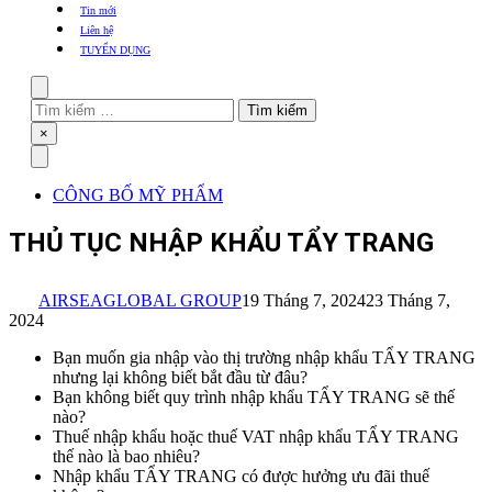
khẩu
Tin mới
TBYT
Liên hệ
TUYỂN DỤNG
Search
Tìm
kiếm
Close
×
cho:
Menu
CÔNG BỐ MỸ PHẨM
THỦ TỤC NHẬP KHẨU TẨY TRANG
AIRSEAGLOBAL GROUP
19 Tháng 7, 2024
23 Tháng 7,
2024
Bạn muốn gia nhập vào thị trường nhập khẩu TẨY TRANG
nhưng lại không biết bắt đầu từ đâu?
Bạn không biết quy trình nhập khẩu TẨY TRANG sẽ thế
nào?
Thuế nhập khẩu hoặc thuế VAT nhập khẩu TẨY TRANG
thế nào là bao nhiêu?
Nhập khẩu TẨY TRANG có được hưởng ưu đãi thuế