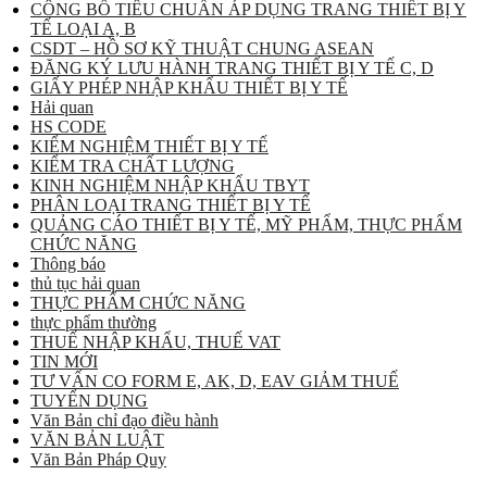
CÔNG BỐ TIÊU CHUẨN ÁP DỤNG TRANG THIẾT BỊ Y
TẾ LOẠI A, B
CSDT – HỒ SƠ KỸ THUẬT CHUNG ASEAN
ĐĂNG KÝ LƯU HÀNH TRANG THIẾT BỊ Y TẾ C, D
GIẤY PHÉP NHẬP KHẨU THIẾT BỊ Y TẾ
Hải quan
HS CODE
KIỂM NGHIỆM THIẾT BỊ Y TẾ
KIỂM TRA CHẤT LƯỢNG
KINH NGHIỆM NHẬP KHẨU TBYT
PHÂN LOẠI TRANG THIẾT BỊ Y TẾ
QUẢNG CÁO THIẾT BỊ Y TẾ, MỸ PHẨM, THỰC PHẨM
CHỨC NĂNG
Thông báo
thủ tục hải quan
THỰC PHẨM CHỨC NĂNG
thực phẩm thường
THUẾ NHẬP KHẨU, THUẾ VAT
TIN MỚI
TƯ VẤN CO FORM E, AK, D, EAV GIẢM THUẾ
TUYỂN DỤNG
Văn Bản chỉ đạo điều hành
VĂN BẢN LUẬT
Văn Bản Pháp Quy