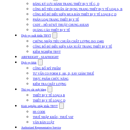
submenu
ĐĂNG KÝ LƯU HÀNH TRANG THIẾT BỊ Y TẾ C, D
for
CÔNG BỐ TIÊU CHUẨN ÁP DỤNG TRANG THIẾT BỊ Y TẾ LOẠI A, B
Dịch
CÔNG BỐ ĐỦ ĐIỀU KIỆN MUA BÁN THIẾT BỊ Y TẾ LOẠI B,C,D
vụ
nhập
PHÂN LOẠI TRANG THIẾT BỊ Y TẾ
khẩu
CSDT – HỒ SƠ KỸ THUẬT CHUNG ASEAN
TBYT
QUẢNG CÁO THIẾT BỊ Y TẾ
Show
Dịch vụ xuất khẩu TBYT
submenu
CHỨNG NHẬN TIÊU CHUẨN CHẤT LƯỢNG ISO 13485
for
CÔNG BỐ ĐỦ ĐIỀU KIỆN SẢN XUẤT TRANG THIẾT BỊ Y TẾ
Dịch
KIỂM NGHIỆM TBYT
vụ
xuất
AIRFREIGHT - SEAFREIGHT
khẩu
Show
Dịch vụ khác
TBYT
submenu
CÔNG BỐ MỸ PHẨM
for
TƯ VẤN CO FORM E, AK, D, EAV GIẢM THUẾ
Dịch
THỰC PHẨM CHỨC NĂNG
vụ
khác
KIỂM TRA CHẤT LƯỢNG
Show
Thủ tục các mặt hàng
submenu
THIẾT BỊ Y TẾ LOẠI A,B
for
THIẾT BỊ Y TẾ LOẠI C,D
Thủ
Show
tục
Kinh nghiệm nhập khẩu TBYT
submenu
các
HS CODE
for
mặt
THUẾ NHẬP KHẨU, THUẾ VAT
Kinh
hàng
VĂN BẢN LUẬT
nghiệm
nhập
Authorized Representative Service