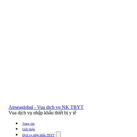
Airseaglobal - Vua dịch vụ NK TBYT
Vua dịch vụ nhập khẩu thiết bị y tế
Trang chủ
Giới thiệu
Show
Dịch vụ nhập khẩu TBYT