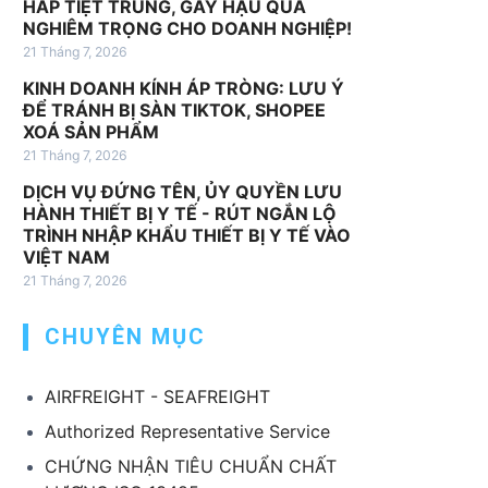
HẤP TIỆT TRÙNG, GÂY HẬU QUẢ
v
NGHIÊM TRỌNG CHO DOANH NGHIỆP!
ụ
21 Tháng 7, 2026
k
KINH DOANH KÍNH ÁP TRÒNG: LƯU Ý
h
ĐỂ TRÁNH BỊ SÀN TIKTOK, SHOPEE
á
XOÁ SẢN PHẨM
c
21 Tháng 7, 2026
DỊCH VỤ ĐỨNG TÊN, ỦY QUYỀN LƯU
HÀNH THIẾT BỊ Y TẾ - RÚT NGẮN LỘ
TRÌNH NHẬP KHẨU THIẾT BỊ Y TẾ VÀO
VIỆT NAM
21 Tháng 7, 2026
CHUYÊN MỤC
AIRFREIGHT - SEAFREIGHT
Authorized Representative Service
CHỨNG NHẬN TIÊU CHUẨN CHẤT