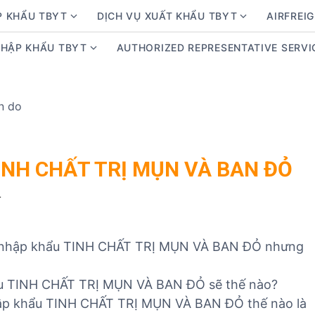
P KHẨU TBYT
DỊCH VỤ XUẤT KHẨU TBYT
AIRFREIG
S
S
h
h
NHẬP KHẨU TBYT
AUTHORIZED REPRESENTATIVE SERVI
S
o
o
h
w
w
o
s
s
w
u
u
s
b
b
u
m
m
b
e
e
INH CHẤT TRỊ MỤN VÀ BAN ĐỎ
m
n
n
e
u
u
4
n
f
f
u
o
o
f
r
r
g nhập khẩu TINH CHẤT TRỊ MỤN VÀ BAN ĐỎ nhưng
o
D
D
r
ị
ị
hẩu TINH CHẤT TRỊ MỤN VÀ BAN ĐỎ sẽ thế nào?
K
c
c
ập khẩu TINH CHẤT TRỊ MỤN VÀ BAN ĐỎ thế nào là
i
h
h