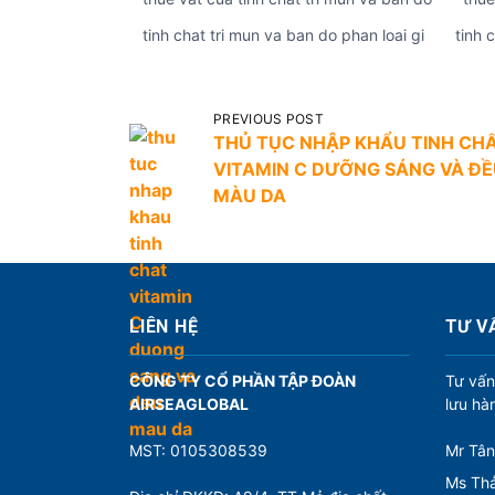
tinh chat tri mun va ban do phan loai gi
tinh 
Đ
PREVIOUS POST
THỦ TỤC NHẬP KHẨU TINH CH
i
VITAMIN C DƯỠNG SÁNG VÀ Đ
ề
MÀU DA
u
h
ư
ớ
LIÊN HỆ
TƯ V
n
CÔNG TY CỔ PHẦN TẬP ĐOÀN
Tư vấn
g
AIRSEAGLOBAL
lưu hà
b
à
MST: 0105308539
Mr Tân
Ms Thả
i