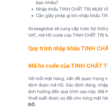
bao nhiêu?
ủ
Nhập khẩu TINH CHẤT TRỊ MỤN VÀ
t
ụ
Cần giấy phép gì khi nhập khẩu 
c
c
Airseaglobal sẽ cung cấp toàn bộ thông
á
VAT, mã HS code của TINH CHẤT TRỊ M
c
m
Quy trình nhập khẩu TINH C
ặ
t
h
Mã hs code của TINH CHẤT T
à
n
Với mỗi mặt hàng, vấn đề quan trọng n
g
định được mã HS. Xác định đúng, nhập
ảnh hưởng đến quá trình sau này. Mã H
thuế suất được ưu đãi cho từng mặt h
ĐỎ
: