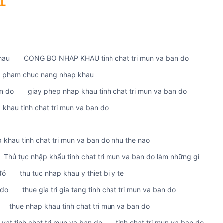
AL
hau
CONG BO NHAP KHAU tinh chat tri mun va ban do
c pham chuc nang nhap khau
an do
giay phep nhap khau tinh chat tri mun va ban do
 khau tinh chat tri mun va ban do
p khau tinh chat tri mun va ban do nhu the nao
Thủ tục nhập khẩu tinh chat tri mun va ban do làm những gì
đỏ
thu tuc nhap khau y thiet bi y te
 do
thue gia tri gia tang tinh chat tri mun va ban do
thue nhap khau tinh chat tri mun va ban do
 vat tinh chat tri mun va ban do
tinh chat tri mun va ban do