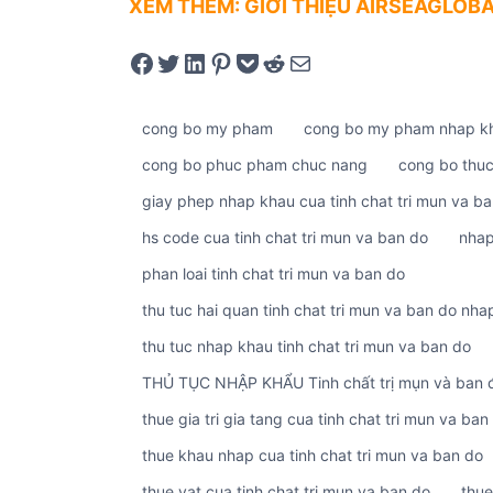
XEM THÊM: GIỚI THIỆU AIRSEAGLOB
Share on Facebook
Tweet on Twitter
Share on LinkedIn
Pin on Pinterest
Save to pocket
Share on Reddit
Share via Email
cong bo my pham
cong bo my pham nhap k
cong bo phuc pham chuc nang
cong bo thu
giay phep nhap khau cua tinh chat tri mun va b
hs code cua tinh chat tri mun va ban do
nhap
phan loai tinh chat tri mun va ban do
thu tuc hai quan tinh chat tri mun va ban do nha
thu tuc nhap khau tinh chat tri mun va ban do
THỦ TỤC NHẬP KHẨU Tinh chất trị mụn và ban 
thue gia tri gia tang cua tinh chat tri mun va ban
thue khau nhap cua tinh chat tri mun va ban do
thue vat cua tinh chat tri mun va ban do
thue