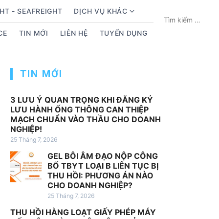
HT - SEAFREIGHT
DỊCH VỤ KHÁC
S
T
h
ì
CE
TIN MỚI
LIÊN HỆ
TUYỂN DỤNG
o
m
w
k
s
i
TIN MỚI
u
ế
b
m
m
c
3 LƯU Ý QUAN TRỌNG KHI ĐĂNG KÝ
LƯU HÀNH ỐNG THÔNG CAN THIỆP
e
h
MẠCH CHUẨN VÀO THẦU CHO DOANH
n
o
NGHIỆP!
u
:
25 Tháng 7, 2026
f
GEL BÔI ÂM ĐẠO NỘP CÔNG
o
BỐ TBYT LOẠI B LIÊN TỤC BỊ
r
THU HỒI: PHƯƠNG ÁN NÀO
D
CHO DOANH NGHIỆP?
ị
25 Tháng 7, 2026
c
THU HỒI HÀNG LOẠT GIẤY PHÉP MÁY
h