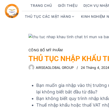
S
TRANG CHỦ
GIỚI THIỆU
DỊCH VỤ NHẬ
k
i
THỦ TỤC CÁC MẶT HÀNG
KINH NGHIỆM 
S
p
h
t
o
o
w
c
s
o
u
n
CÔNG BỐ MỸ PHẨM
b
t
THỦ TỤC NHẬP KHẨU T
m
e
e
n
AIRSEAGLOBAL GROUP
24 Tháng 4, 202
n
t
u
f
Bạn muốn gia nhập vào thị trườn
o
lại không biết bắt đầu từ đâu?
r
Bạn không biết quy trình nhập k
T
Thuế nhập khẩu hoặc thuế VAT nh
h