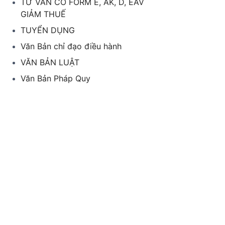
TƯ VẤN CO FORM E, AK, D, EAV
GIẢM THUẾ
TUYỂN DỤNG
Văn Bản chỉ đạo điều hành
VĂN BẢN LUẬT
Văn Bản Pháp Quy