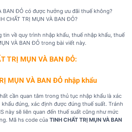
n
v
v
 BAN ĐỎ có được hưởng ưu đãi thuế không?
h
ụ
ụ
n
TINH CHẤT TRỊ MỤN VÀ BAN ĐỎ?
n
x
g
h
u
h
ậ
ấ
 tin về quy trình nhập khẩu, thuế nhập khẩu, thuế
i
p
t
ỤN VÀ BAN ĐỎ trong bài viết này.
ệ
k
k
m
h
h
HẤT TRỊ MỤN VÀ BAN ĐỎ:
n
ẩ
ẩ
h
u
u
ậ
T
T
RỊ MỤN VÀ BAN ĐỎ nhập khẩu
p
B
B
k
Y
Y
hất cần quan tâm trong thủ tục nhập khẩu là xác
h
T
T
ẩ
 khẩu đúng, xác định được đúng thuế suất. Tránh
u
S này sẽ liên quan đến thuế suất cũng như mức
T
àng. Mã hs code của
TINH CHẤT TRỊ MỤN VÀ BAN
B
Y