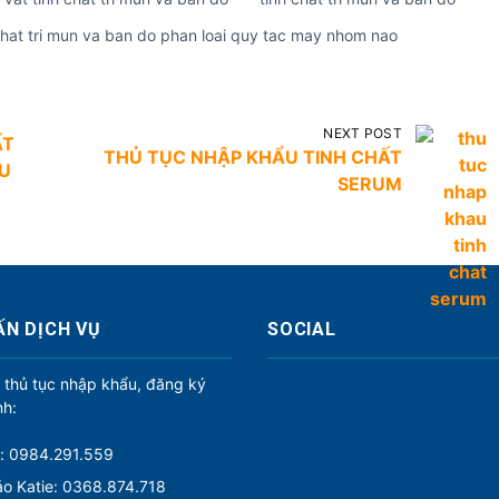
chat tri mun va ban do phan loai quy tac may nhom nao
NEXT POST
ẤT
THỦ TỤC NHẬP KHẨU TINH CHẤT
ỀU
SERUM
ẤN DỊCH VỤ
SOCIAL
 thủ tục nhập khẩu, đăng ký
nh:
: 0984.291.559
o Katie: 0368.874.718