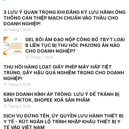
ớ
n
3 LƯU Ý QUAN TRỌNG KHI ĐĂNG KÝ LƯU HÀNH ỐNG
THÔNG CAN THIỆP MẠCH CHUẨN VÀO THẦU CHO
g
DOANH NGHIỆP!
b
25 Tháng 7, 2026
à
GEL BÔI ÂM ĐẠO NỘP CÔNG BỐ TBYT LOẠI
B LIÊN TỤC BỊ THU HỒI: PHƯƠNG ÁN NÀO
i
CHO DOANH NGHIỆP?
v
25 Tháng 7, 2026
i
THU HỒI HÀNG LOẠT GIẤY PHÉP MÁY HẤP TIỆT
ế
TRÙNG, GÂY HẬU QUẢ NGHIÊM TRỌNG CHO DOANH
NGHIỆP!
t
21 Tháng 7, 2026
KINH DOANH KÍNH ÁP TRÒNG: LƯU Ý ĐỂ TRÁNH BỊ
SÀN TIKTOK, SHOPEE XOÁ SẢN PHẨM
21 Tháng 7, 2026
DỊCH VỤ ĐỨNG TÊN, ỦY QUYỀN LƯU HÀNH THIẾT BỊ
Y TẾ - RÚT NGẮN LỘ TRÌNH NHẬP KHẨU THIẾT BỊ Y
TẾ VÀO VIỆT NAM