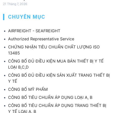
21 Tháng 7, 2026
CHUYÊN MỤC
AIRFREIGHT - SEAFREIGHT
Authorized Representative Service
CHỨNG NHẬN TIÊU CHUẨN CHẤT LƯỢNG ISO
13485
CÔNG BỐ ĐỦ ĐIỀU KIỆN MUA BÁN THIẾT BỊ Y TẾ
LOẠI B,C,D
CÔNG BỐ ĐỦ ĐIỀU KIỆN SẢN XUẤT TRANG THIẾT BỊ
Y TẾ
CÔNG BỐ MỸ PHẨM
CÔNG BỐ TIÊU CHUẨN ÁP DỤNG LOẠI A, B
CÔNG BỐ TIÊU CHUẨN ÁP DỤNG TRANG THIẾT BỊ
Y TẾ LOẠI A, B