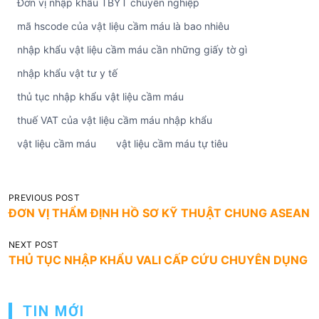
Đơn vị nhập khẩu TBYT chuyên nghiệp
mã hscode của vật liệu cầm máu là bao nhiêu
nhập khẩu vật liệu cầm máu cần những giấy tờ gì
nhập khẩu vật tư y tế
thủ tục nhập khẩu vật liệu cầm máu
thuế VAT của vật liệu cầm máu nhập khẩu
vật liệu cầm máu
vật liệu cầm máu tự tiêu
Đ
PREVIOUS POST
ĐƠN VỊ THẨM ĐỊNH HỒ SƠ KỸ THUẬT CHUNG ASEAN
i
ề
NEXT POST
THỦ TỤC NHẬP KHẨU VALI CẤP CỨU CHUYÊN DỤNG
u
h
ư
TIN MỚI