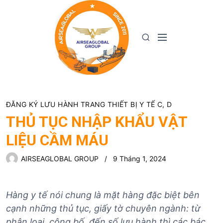
S
k
i
M
S
p
e
e
t
n
a
o
u
r
c
c
o
h
n
ĐĂNG KÝ LƯU HÀNH TRANG THIẾT BỊ Y TẾ C, D
t
THỦ TỤC NHẬP KHẨU VẬT
e
LIỆU CẦM MÁU
n
t
AIRSEAGLOBAL GROUP
9 Tháng 1, 2024
Hàng y tế nói chung là mặt hàng đặc biệt bên
cạnh những thủ tục, giấy tờ chuyên ngành: từ
phân loại, công bố, đến số lưu hành thì các bác