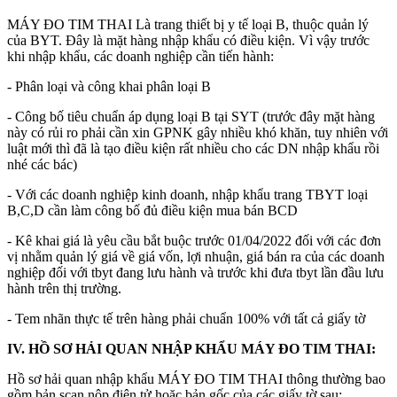
MÁY ĐO TIM THAI Là trang thiết bị y tế loại B, thuộc quản lý
của BYT. Đây là mặt hàng nhập khẩu có điều kiện. Vì vậy trước
khi nhập khẩu, các doanh nghiệp cần tiến hành:
- Phân loại và công khai phân loại B
- Công bố tiêu chuẩn áp dụng loại B tại SYT (trước đây mặt hàng
này có rủi ro phải cần xin GPNK gây nhiều khó khăn, tuy nhiên với
luật mới thì đã là tạo điều kiện rất nhiều cho các DN nhập khẩu rồi
nhé các bác)
- Với các doanh nghiệp kinh doanh, nhập khẩu trang TBYT loại
B,C,D cần làm công bố đủ điều kiện mua bán BCD
- Kê khai giá là yêu cầu bắt buộc trước 01/04/2022 đối với các đơn
vị nhằm quản lý giá về giá vốn, lợi nhuận, giá bán ra của các doanh
nghiệp đối với tbyt đang lưu hành và trước khi đưa tbyt lần đầu lưu
hành trên thị trường.
- Tem nhãn thực tế trên hàng phải chuẩn 100% với tất cả giấy tờ
IV. HỒ SƠ HẢI QUAN NHẬP KHẨU MÁY ĐO TIM THAI:
Hồ sơ hải quan nhập khẩu MÁY ĐO TIM THAI thông thường bao
gồm bản scan nộp điện tử hoặc bản gốc của các giấy tờ sau: