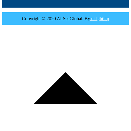
Copyright © 2020 AirSeaGlobal. By
eLightUp