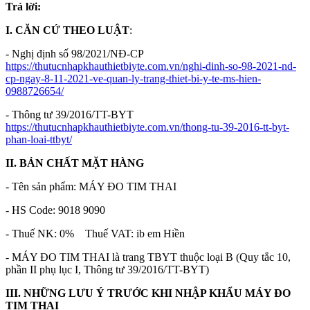
Trả lời:
I. CĂN CỨ THEO LUẬT
:
- Nghị định số 98/2021/NĐ-CP
https://thutucnhapkhauthietbiyte.com.vn/nghi-dinh-so-98-2021-nd-
cp-ngay-8-11-2021-ve-quan-ly-trang-thiet-bi-y-te-ms-hien-
0988726654/
- Thông tư 39/2016/TT-BYT
https://thutucnhapkhauthietbiyte.com.vn/thong-tu-39-2016-tt-byt-
phan-loai-ttbyt/
II. BẢN CHẤT MẶT HÀNG
- Tên sản phẩm: MÁY ĐO TIM THAI
- HS Code: 9018 9090
- Thuế NK: 0% Thuế VAT: ib em Hiền
- MÁY ĐO TIM THAI là trang TBYT thuộc loại B (Quy tắc 10,
phần II phụ lục I, Thông tư 39/2016/TT-BYT)
III. NHỮNG LƯU Ý TRƯỚC KHI NHẬP KHẨU
MÁY ĐO
TIM THAI