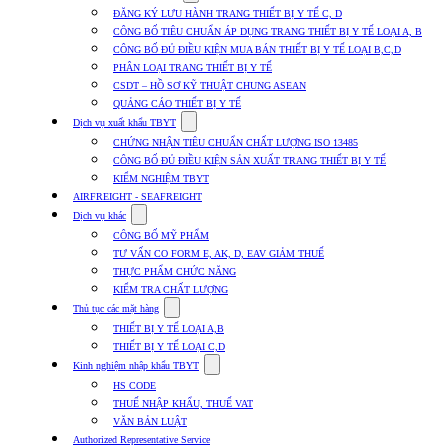
submenu
ĐĂNG KÝ LƯU HÀNH TRANG THIẾT BỊ Y TẾ C, D
for
CÔNG BỐ TIÊU CHUẨN ÁP DỤNG TRANG THIẾT BỊ Y TẾ LOẠI A, B
Dịch
CÔNG BỐ ĐỦ ĐIỀU KIỆN MUA BÁN THIẾT BỊ Y TẾ LOẠI B,C,D
vụ
nhập
PHÂN LOẠI TRANG THIẾT BỊ Y TẾ
khẩu
CSDT – HỒ SƠ KỸ THUẬT CHUNG ASEAN
TBYT
QUẢNG CÁO THIẾT BỊ Y TẾ
Show
Dịch vụ xuất khẩu TBYT
submenu
CHỨNG NHẬN TIÊU CHUẨN CHẤT LƯỢNG ISO 13485
for
CÔNG BỐ ĐỦ ĐIỀU KIỆN SẢN XUẤT TRANG THIẾT BỊ Y TẾ
Dịch
KIỂM NGHIỆM TBYT
vụ
xuất
AIRFREIGHT - SEAFREIGHT
khẩu
Show
Dịch vụ khác
TBYT
submenu
CÔNG BỐ MỸ PHẨM
for
TƯ VẤN CO FORM E, AK, D, EAV GIẢM THUẾ
Dịch
THỰC PHẨM CHỨC NĂNG
vụ
khác
KIỂM TRA CHẤT LƯỢNG
Show
Thủ tục các mặt hàng
submenu
THIẾT BỊ Y TẾ LOẠI A,B
for
THIẾT BỊ Y TẾ LOẠI C,D
Thủ
Show
tục
Kinh nghiệm nhập khẩu TBYT
submenu
các
HS CODE
for
mặt
THUẾ NHẬP KHẨU, THUẾ VAT
Kinh
hàng
VĂN BẢN LUẬT
nghiệm
nhập
Authorized Representative Service