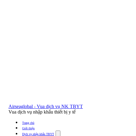
Airseaglobal - Vua dịch vụ NK TBYT
Vua dịch vụ nhập khẩu thiết bị y tế
Trang chủ
Giới thiệu
Show
Dịch vụ nhập khẩu TBYT