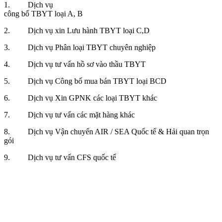
1. Dịch vụ
công bố TBYT loại A, B
2. Dịch vụ xin Lưu hành TBYT loại C,D
3. Dịch vụ Phân loại TBYT chuyên nghiệp
4. Dịch vụ tư vấn hồ sơ vào thầu TBYT
5. Dịch vụ Công bố mua bán TBYT loại BCD
6. Dịch vụ Xin GPNK các loại TBYT khác
7. Dịch vụ tư vấn các mặt hàng khác
8. Dịch vụ Vận chuyển AIR / SEA Quốc tế & Hải quan trọn
gói
9. Dịch vụ tư vấn CFS quốc tế
Điều
hướng
bài
viết