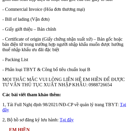
- Commercial Invoice (Hóa đơn thương mại)
- Bill of lading (Vận đơn)
- Giấy giới thiệu – Bản chính
- Certificate of origin (Giấy chứng nhận xuất xứ) – Bản gốc hoặc
bản điện tử trong trường hợp người nhập khẩu muốn được hưởng
thuế nhập khẩu ưu đãi đặc biệt
- Packing List
- Phân loại TBYT & Công bố tiêu chuẩn loại B
MỌI THẮC MẮC VUI LÒNG LIÊN HỆ EM HIỀN ĐỂ ĐƯỢC
TƯ VẤN THỦ TỤC XUẤT NHẬP KHẨU: 0988726654
Các bài viết tham khảo thêm:
1, Tải Full Nghị định 98/2021/NĐ-CP về quản lý trang TBYT:
Tại
đây
2, Bộ hồ sơ đăng ký lưu hành:
Tại đây
EM HIỀN