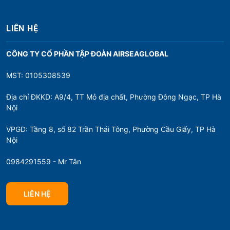
ế
t
LIÊN HỆ
CÔNG TY CỔ PHẦN TẬP ĐOÀN AIRSEAGLOBAL
MST: 0105308539
Địa chỉ ĐKKD: A9/4, TT Mỏ địa chất, Phường Đông Ngạc, TP Hà
Nội
VPGD: Tầng 8, số 82 Trần Thái Tông, Phường Cầu Giấy, TP Hà
Nội
0984291559 - Mr Tân
LIÊN HỆ