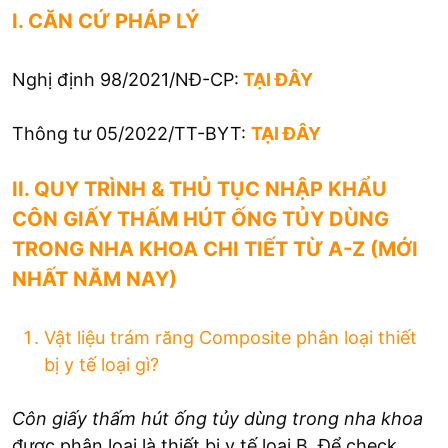
I. CĂN CỨ PHÁP LÝ
Nghị định 98/2021/NĐ-CP:
TẠI ĐÂY
Thông tư 05/2022/TT-BYT:
TẠI ĐÂY
II. QUY TRÌNH & THỦ TỤC NHẬP KHẨU
CÔN GIẤY THẤM HÚT ỐNG TỦY DÙNG
TRONG NHA KHOA CHI TIẾT TỪ A-Z (MỚI
NHẤT NĂM NAY)
Vật liệu trám răng Composite phân loại thiết
bị y tế loại gì?
Côn giấy thấm hút ống tủy
dùng trong nha khoa
được phân loại là thiết bị y tế loại B. Để check