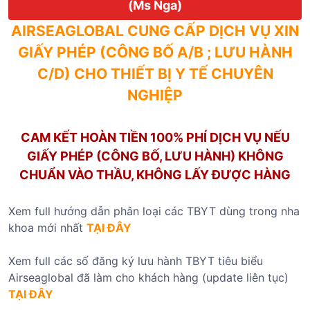
(Ms Nga)
AIRSEAGLOBAL CUNG CẤP DỊCH VỤ XIN
GIẤY PHÉP (CÔNG BỐ A/B ; LƯU HÀNH
C/D) CHO THIẾT BỊ Y TẾ CHUYÊN
NGHIỆP
CAM KẾT HOÀN TIỀN 100% PHÍ DỊCH VỤ NẾU
GIẤY PHÉP (CÔNG BỐ, LƯU HÀNH) KHÔNG
CHUẨN VÀO THẦU, KHÔNG LẤY ĐƯỢC HÀNG
Xem full hướng dẫn phân loại các TBYT dùng trong nha
khoa mới nhất
TẠI ĐÂY
Xem full các số đăng ký lưu hành TBYT tiêu biểu
Airseaglobal đã làm cho khách hàng (update liên tục)
TẠI ĐÂY