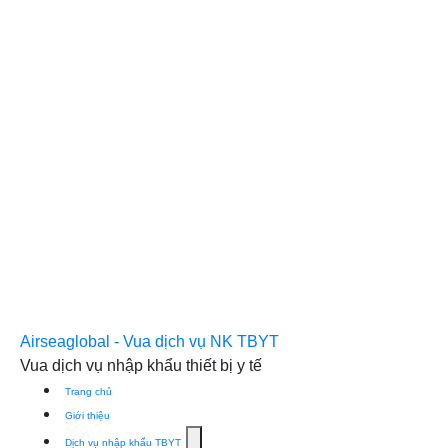
Airseaglobal - Vua dịch vụ NK TBYT
Vua dịch vụ nhập khẩu thiết bị y tế
Trang chủ
Giới thiệu
Show
Dịch vụ nhập khẩu TBYT