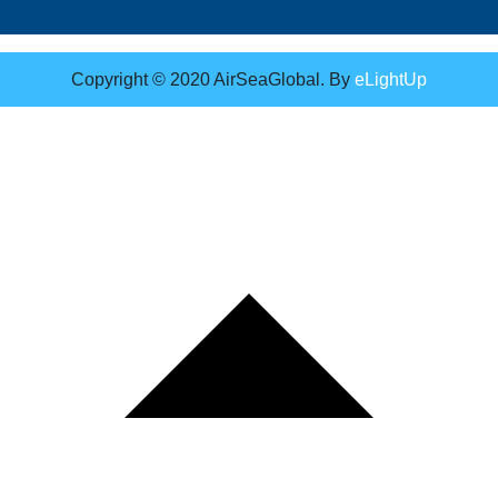
Copyright © 2020 AirSeaGlobal. By
eLightUp