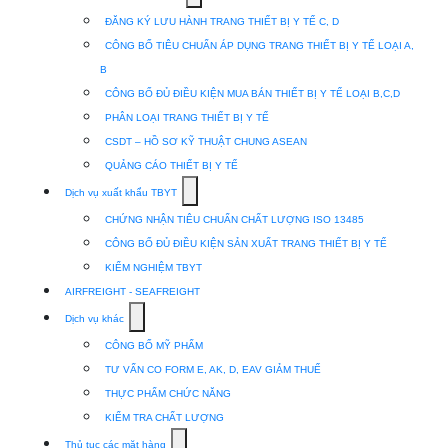
submenu
ĐĂNG KÝ LƯU HÀNH TRANG THIẾT BỊ Y TẾ C, D
for
CÔNG BỐ TIÊU CHUẨN ÁP DỤNG TRANG THIẾT BỊ Y TẾ LOẠI A,
Dịch
B
vụ
CÔNG BỐ ĐỦ ĐIỀU KIỆN MUA BÁN THIẾT BỊ Y TẾ LOẠI B,C,D
nhập
PHÂN LOẠI TRANG THIẾT BỊ Y TẾ
khẩu
CSDT – HỒ SƠ KỸ THUẬT CHUNG ASEAN
TBYT
QUẢNG CÁO THIẾT BỊ Y TẾ
Show
Dịch vụ xuất khẩu TBYT
submenu
CHỨNG NHẬN TIÊU CHUẨN CHẤT LƯỢNG ISO 13485
for
CÔNG BỐ ĐỦ ĐIỀU KIỆN SẢN XUẤT TRANG THIẾT BỊ Y TẾ
Dịch
KIỂM NGHIỆM TBYT
vụ
AIRFREIGHT - SEAFREIGHT
xuất
Show
Dịch vụ khác
khẩu
submenu
CÔNG BỐ MỸ PHẨM
TBYT
for
TƯ VẤN CO FORM E, AK, D, EAV GIẢM THUẾ
Dịch
THỰC PHẨM CHỨC NĂNG
vụ
KIỂM TRA CHẤT LƯỢNG
khác
Show
Thủ tục các mặt hàng