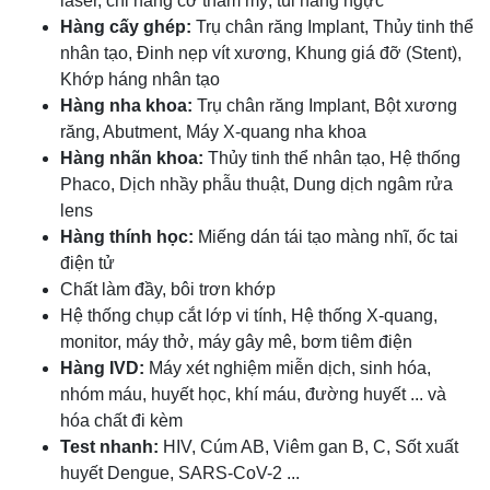
laser, chỉ nâng cơ thẩm mỹ, túi nâng ngực
Hàng cấy ghép:
Trụ chân răng Implant, Thủy tinh thể
nhân tạo, Đinh nẹp vít xương, Khung giá đỡ (Stent),
Khớp háng nhân tạo
Hàng nha khoa:
Trụ chân răng Implant, Bột xương
răng, Abutment, Máy X-quang nha khoa
Hàng nhãn khoa:
Thủy tinh thể nhân tạo, Hệ thống
Phaco, Dịch nhầy phẫu thuật, Dung dịch ngâm rửa
lens
Hàng thính học:
Miếng dán tái tạo màng nhĩ, ốc tai
điện tử
Chất làm đầy, bôi trơn khớp
Hệ thống chụp cắt lớp vi tính, Hệ thống X-quang,
monitor, máy thở, máy gây mê, bơm tiêm điện
Hàng IVD:
Máy xét nghiệm miễn dịch, sinh hóa,
nhóm máu, huyết học, khí máu, đường huyết ... và
hóa chất đi kèm
Test nhanh:
HIV, Cúm AB, Viêm gan B, C, Sốt xuất
huyết Dengue, SARS-CoV-2 ...