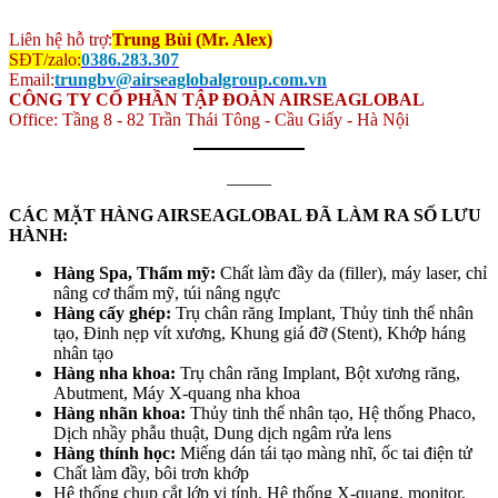
Liên hệ hỗ trợ:
Trung Bùi (Mr. Alex)
SĐT/zalo:
0386.283.307
Email:
trungbv@airseaglobalgroup.com.vn
CÔNG TY CỔ PHẦN TẬP ĐOÀN AIRSEAGLOBAL
Office: Tầng 8 - 82 Trần Thái Tông - Cầu Giấy - Hà Nội
_____
CÁC MẶT HÀNG AIRSEAGLOBAL ĐÃ LÀM RA SỐ LƯU
HÀNH:
Hàng Spa, Thẩm mỹ:
Chất làm đầy da (filler), máy laser, chỉ
nâng cơ thẩm mỹ, túi nâng ngực
Hàng cấy ghép:
Trụ chân răng Implant, Thủy tinh thể nhân
tạo, Đinh nẹp vít xương, Khung giá đỡ (Stent), Khớp háng
nhân tạo
Hàng nha khoa:
Trụ chân răng Implant, Bột xương răng,
Abutment, Máy X-quang nha khoa
Hàng nhãn khoa:
Thủy tinh thể nhân tạo, Hệ thống Phaco,
Dịch nhầy phẫu thuật, Dung dịch ngâm rửa lens
Hàng thính học:
Miếng dán tái tạo màng nhĩ, ốc tai điện tử
Chất làm đầy, bôi trơn khớp
Hệ thống chụp cắt lớp vi tính, Hệ thống X-quang, monitor,