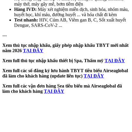
máy thở, máy gây mê, bơm tiêm điện
Hàng IVD:
Máy xét nghiệm miễn dịch, sinh hóa, nhóm máu,
huyết học, khí máu, đường huyết ... và hóa chất đi kèm
Test nhanh:
HIV, Cúm AB, Viêm gan B, C, Sốt xuất huyết
Dengue, SARS-CoV-2 ...
---
Xem thủ tục nhập khẩu, giấy phép nhập khẩu TBYT mới nhất
năm 2026
TẠI ĐÂY
Xem full thủ tục nhập khẩu thiết bị Spa, Thẩm mỹ
TẠI ĐÂY
Xem full các số đăng ký lưu hành TBYT tiêu biểu Airseaglobal
đã làm cho khách hàng (update liên tục)
TẠI ĐÂY
Xem full các vận đơn hàng Sea tiêu biểu mà Airseaglobal đã
làm cho khách hàng
TẠI ĐÂY
Điều
hướng
bài
viết