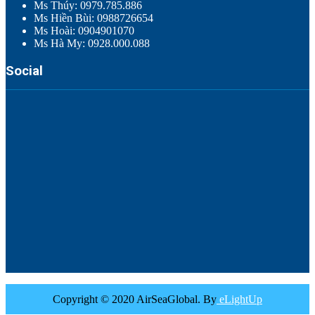
Ms Thúy: 0979.785.886
Ms Hiền Bùi: 0988726654
Ms Hoài: 0904901070
Ms Hà My: 0928.000.088
Social
Copyright © 2020 AirSeaGlobal. By
eLightUp