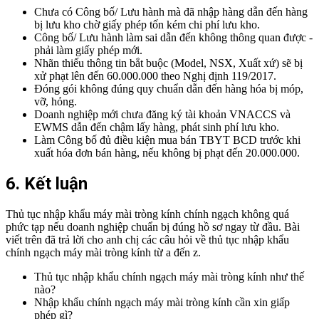
Chưa có Công bố/ Lưu hành mà đã nhập hàng dẫn đến hàng
bị lưu kho chờ giấy phép tốn kém chi phí lưu kho.
Công bố/ Lưu hành làm sai dẫn đến không thông quan được -
phải làm giấy phép mới.
Nhãn thiếu thông tin bắt buộc (Model, NSX, Xuất xứ) sẽ bị
xử phạt lên đến 60.000.000 theo Nghị định 119/2017.
Đóng gói không đúng quy chuẩn dẫn đến hàng hóa bị móp,
vỡ, hỏng.
Doanh nghiệp mới chưa đăng ký tài khoản VNACCS và
EWMS dẫn đến chậm lấy hàng, phát sinh phí lưu kho.
Làm Công bố đủ điều kiện mua bán TBYT BCD trước khi
xuất hóa đơn bán hàng, nếu không bị phạt đến 20.000.000.
6. Kết luận
Thủ tục nhập khẩu máy mài tròng kính chính ngạch không quá
phức tạp nếu doanh nghiệp chuẩn bị đúng hồ sơ ngay từ đầu. Bài
viết trên đã trả lời cho anh chị các câu hỏi về thủ tục nhập khẩu
chính ngạch máy mài tròng kính từ a đến z.
Thủ tục nhập khẩu chính ngạch máy mài tròng kính như thế
nào?
Nhập khẩu chính ngạch máy mài tròng kính cần xin giấp
phép gì?