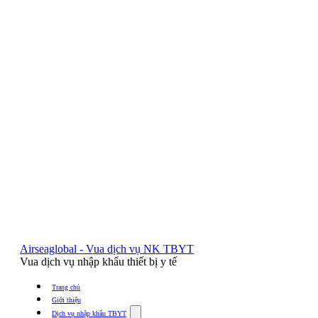
Airseaglobal - Vua dịch vụ NK TBYT
Vua dịch vụ nhập khẩu thiết bị y tế
Trang chủ
Giới thiệu
Show
Dịch vụ nhập khẩu TBYT