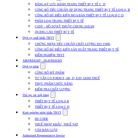
submenu
ĐĂNG KÝ LƯU HÀNH TRANG THIẾT BỊ Y TẾ C, D
for
CÔNG BỐ TIÊU CHUẨN ÁP DỤNG TRANG THIẾT BỊ Y TẾ LOẠI A, B
Dịch
CÔNG BỐ ĐỦ ĐIỀU KIỆN MUA BÁN THIẾT BỊ Y TẾ LOẠI B,C,D
vụ
nhập
PHÂN LOẠI TRANG THIẾT BỊ Y TẾ
khẩu
CSDT – HỒ SƠ KỸ THUẬT CHUNG ASEAN
TBYT
QUẢNG CÁO THIẾT BỊ Y TẾ
Show
Dịch vụ xuất khẩu TBYT
submenu
CHỨNG NHẬN TIÊU CHUẨN CHẤT LƯỢNG ISO 13485
for
CÔNG BỐ ĐỦ ĐIỀU KIỆN SẢN XUẤT TRANG THIẾT BỊ Y TẾ
Dịch
KIỂM NGHIỆM TBYT
vụ
xuất
AIRFREIGHT - SEAFREIGHT
khẩu
Show
Dịch vụ khác
TBYT
submenu
CÔNG BỐ MỸ PHẨM
for
TƯ VẤN CO FORM E, AK, D, EAV GIẢM THUẾ
Dịch
THỰC PHẨM CHỨC NĂNG
vụ
khác
KIỂM TRA CHẤT LƯỢNG
Show
Thủ tục các mặt hàng
submenu
THIẾT BỊ Y TẾ LOẠI A,B
for
THIẾT BỊ Y TẾ LOẠI C,D
Thủ
Show
tục
Kinh nghiệm nhập khẩu TBYT
submenu
các
HS CODE
for
mặt
THUẾ NHẬP KHẨU, THUẾ VAT
Kinh
hàng
VĂN BẢN LUẬT
nghiệm
nhập
Authorized Representative Service