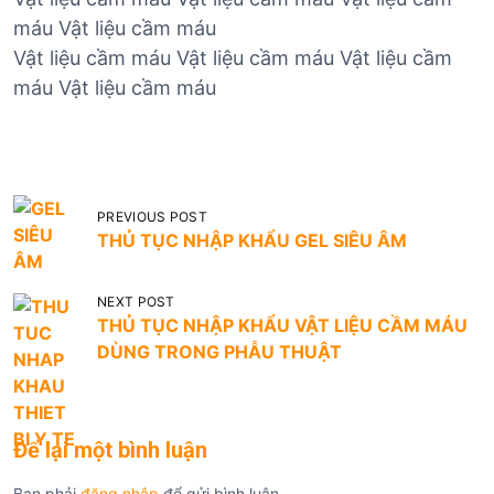
máu Vật liệu cầm máu
Vật liệu cầm máu Vật liệu cầm máu Vật liệu cầm
máu Vật liệu cầm máu
Đ
PREVIOUS POST
i
THỦ TỤC NHẬP KHẨU GEL SIÊU ÂM
ề
NEXT POST
u
THỦ TỤC NHẬP KHẨU VẬT LIỆU CẦM MÁU
h
DÙNG TRONG PHẪU THUẬT
ư
ớ
n
Để lại một bình luận
g
Bạn phải
đăng nhập
để gửi bình luận.