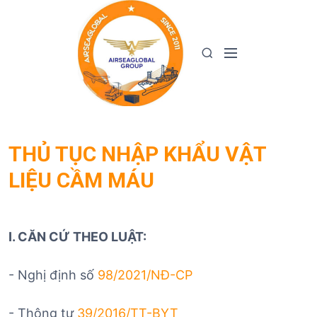
S
k
i
M
S
p
e
e
t
n
a
o
u
r
c
c
o
h
n
THỦ TỤC NHẬP KHẨU VẬT
t
LIỆU CẦM MÁU
e
n
t
I. CĂN CỨ THEO LUẬT:
- Nghị định số
98/2021/NĐ-CP
- Thông tư
39/2016/TT-BYT