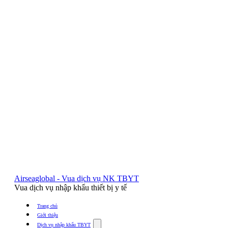
Airseaglobal - Vua dịch vụ NK TBYT
Vua dịch vụ nhập khẩu thiết bị y tế
Trang chủ
Giới thiệu
Show
Dịch vụ nhập khẩu TBYT