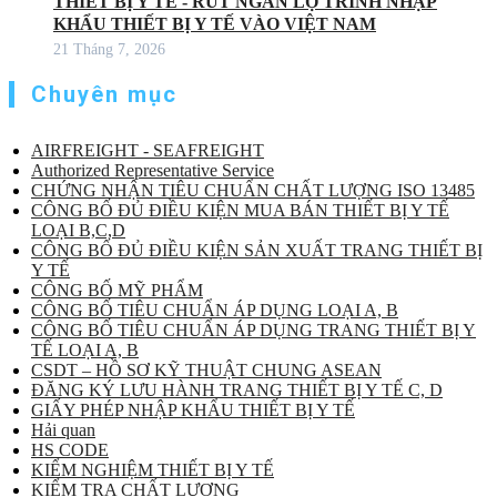
THIẾT BỊ Y TẾ - RÚT NGẮN LỘ TRÌNH NHẬP
KHẨU THIẾT BỊ Y TẾ VÀO VIỆT NAM
21 Tháng 7, 2026
Chuyên mục
AIRFREIGHT - SEAFREIGHT
Authorized Representative Service
CHỨNG NHẬN TIÊU CHUẨN CHẤT LƯỢNG ISO 13485
CÔNG BỐ ĐỦ ĐIỀU KIỆN MUA BÁN THIẾT BỊ Y TẾ
LOẠI B,C,D
CÔNG BỐ ĐỦ ĐIỀU KIỆN SẢN XUẤT TRANG THIẾT BỊ
Y TẾ
CÔNG BỐ MỸ PHẨM
CÔNG BỐ TIÊU CHUẨN ÁP DỤNG LOẠI A, B
CÔNG BỐ TIÊU CHUẨN ÁP DỤNG TRANG THIẾT BỊ Y
TẾ LOẠI A, B
CSDT – HỒ SƠ KỸ THUẬT CHUNG ASEAN
ĐĂNG KÝ LƯU HÀNH TRANG THIẾT BỊ Y TẾ C, D
GIẤY PHÉP NHẬP KHẨU THIẾT BỊ Y TẾ
Hải quan
HS CODE
KIỂM NGHIỆM THIẾT BỊ Y TẾ
KIỂM TRA CHẤT LƯỢNG