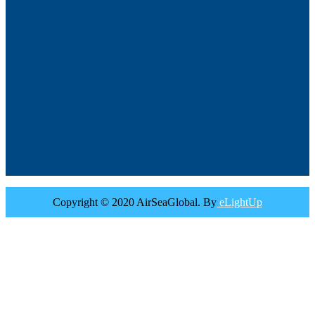
Copyright © 2020 AirSeaGlobal. By
eLightUp