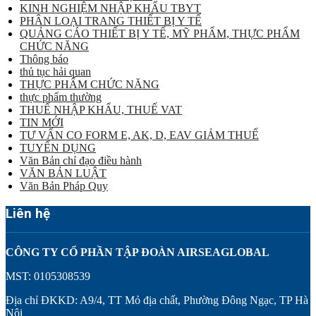
KINH NGHIỆM NHẬP KHẨU TBYT
PHÂN LOẠI TRANG THIẾT BỊ Y TẾ
QUẢNG CÁO THIẾT BỊ Y TẾ, MỸ PHẨM, THỰC PHẨM
CHỨC NĂNG
Thông báo
thủ tục hải quan
THỰC PHẨM CHỨC NĂNG
thực phẩm thường
THUẾ NHẬP KHẨU, THUẾ VAT
TIN MỚI
TƯ VẤN CO FORM E, AK, D, EAV GIẢM THUẾ
TUYỂN DỤNG
Văn Bản chỉ đạo điều hành
VĂN BẢN LUẬT
Văn Bản Pháp Quy
Liên hệ
CÔNG TY CỔ PHẦN TẬP ĐOÀN AIRSEAGLOBAL
MST: 0105308539
Địa chỉ ĐKKD: A9/4, TT Mỏ địa chất, Phường Đông Ngạc, TP Hà
Nội