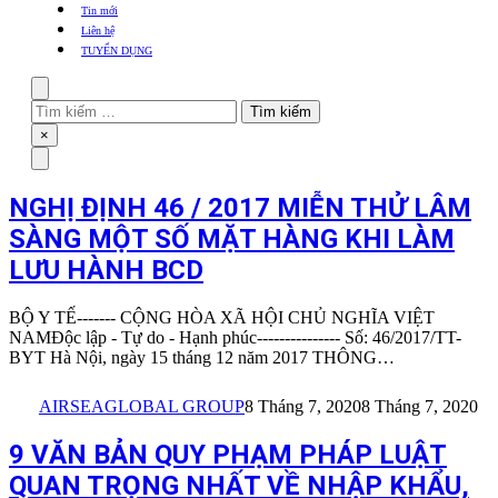
khẩu
Tin mới
TBYT
Liên hệ
TUYỂN DỤNG
Search
Tìm
kiếm
Close
×
cho:
Menu
NGHỊ ĐỊNH 46 / 2017 MIỄN THỬ LÂM
SÀNG MỘT SỐ MẶT HÀNG KHI LÀM
LƯU HÀNH BCD
BỘ Y TẾ------- CỘNG HÒA XÃ HỘI CHỦ NGHĨA VIỆT
NAMĐộc lập - Tự do - Hạnh phúc--------------- Số: 46/2017/TT-
BYT Hà Nội, ngày 15 tháng 12 năm 2017 THÔNG…
AIRSEAGLOBAL GROUP
8 Tháng 7, 2020
8 Tháng 7, 2020
9 VĂN BẢN QUY PHẠM PHÁP LUẬT
QUAN TRỌNG NHẤT VỀ NHẬP KHẨU,