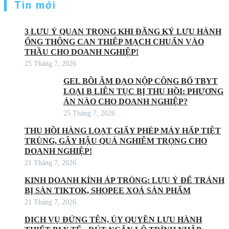
trang
Tin mới
bài
viết
3 LƯU Ý QUAN TRỌNG KHI ĐĂNG KÝ LƯU HÀNH
ỐNG THÔNG CAN THIỆP MẠCH CHUẨN VÀO
THẦU CHO DOANH NGHIỆP!
25 Tháng 7, 2026
GEL BÔI ÂM ĐẠO NỘP CÔNG BỐ TBYT
LOẠI B LIÊN TỤC BỊ THU HỒI: PHƯƠNG
ÁN NÀO CHO DOANH NGHIỆP?
25 Tháng 7, 2026
THU HỒI HÀNG LOẠT GIẤY PHÉP MÁY HẤP TIỆT
TRÙNG, GÂY HẬU QUẢ NGHIÊM TRỌNG CHO
DOANH NGHIỆP!
21 Tháng 7, 2026
KINH DOANH KÍNH ÁP TRÒNG: LƯU Ý ĐỂ TRÁNH
BỊ SÀN TIKTOK, SHOPEE XOÁ SẢN PHẨM
21 Tháng 7, 2026
DỊCH VỤ ĐỨNG TÊN, ỦY QUYỀN LƯU HÀNH