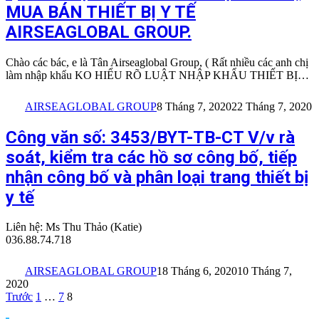
MUA BÁN THIẾT BỊ Y TẾ
AIRSEAGLOBAL GROUP.
Chào các bác, e là Tân Airseaglobal Group, ( Rất nhiều các anh chị
làm nhập khẩu KO HIỂU RÕ LUẬT NHẬP KHẨU THIẾT BỊ…
AIRSEAGLOBAL GROUP
8 Tháng 7, 2020
22 Tháng 7, 2020
Công văn số: 3453/BYT-TB-CT V/v rà
soát, kiểm tra các hồ sơ công bố, tiếp
nhận công bố và phân loại trang thiết bị
y tế
Liên hệ: Ms Thu Thảo (Katie)
036.88.74.718
AIRSEAGLOBAL GROUP
18 Tháng 6, 2020
10 Tháng 7,
2020
Phân
Trước
1
…
7
8