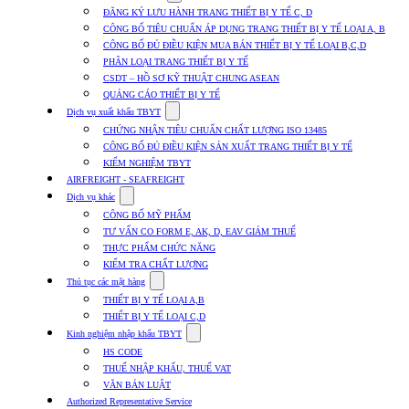
submenu
ĐĂNG KÝ LƯU HÀNH TRANG THIẾT BỊ Y TẾ C, D
for
CÔNG BỐ TIÊU CHUẨN ÁP DỤNG TRANG THIẾT BỊ Y TẾ LOẠI A, B
Dịch
CÔNG BỐ ĐỦ ĐIỀU KIỆN MUA BÁN THIẾT BỊ Y TẾ LOẠI B,C,D
vụ
nhập
PHÂN LOẠI TRANG THIẾT BỊ Y TẾ
khẩu
CSDT – HỒ SƠ KỸ THUẬT CHUNG ASEAN
TBYT
QUẢNG CÁO THIẾT BỊ Y TẾ
Show
Dịch vụ xuất khẩu TBYT
submenu
CHỨNG NHẬN TIÊU CHUẨN CHẤT LƯỢNG ISO 13485
for
CÔNG BỐ ĐỦ ĐIỀU KIỆN SẢN XUẤT TRANG THIẾT BỊ Y TẾ
Dịch
KIỂM NGHIỆM TBYT
vụ
xuất
AIRFREIGHT - SEAFREIGHT
khẩu
Show
Dịch vụ khác
TBYT
submenu
CÔNG BỐ MỸ PHẨM
for
TƯ VẤN CO FORM E, AK, D, EAV GIẢM THUẾ
Dịch
THỰC PHẨM CHỨC NĂNG
vụ
khác
KIỂM TRA CHẤT LƯỢNG
Show
Thủ tục các mặt hàng
submenu
THIẾT BỊ Y TẾ LOẠI A,B
for
THIẾT BỊ Y TẾ LOẠI C,D
Thủ
Show
tục
Kinh nghiệm nhập khẩu TBYT
submenu
các
HS CODE
for
mặt
THUẾ NHẬP KHẨU, THUẾ VAT
Kinh
hàng
VĂN BẢN LUẬT
nghiệm
nhập
Authorized Representative Service