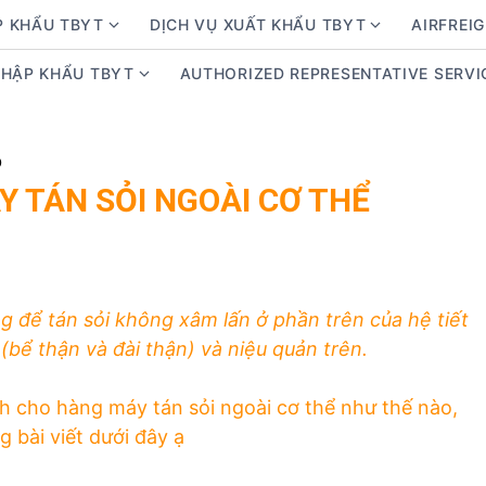
P KHẨU TBYT
DỊCH VỤ XUẤT KHẨU TBYT
AIRFREIG
S
S
h
h
NHẬP KHẨU TBYT
AUTHORIZED REPRESENTATIVE SERVI
S
o
o
h
w
w
o
s
s
w
D
u
u
s
 TÁN SỎI NGOÀI CƠ THỂ
b
b
u
m
m
b
e
e
m
n
n
e
u
u
g để tán sỏi không xâm lấn ở phần trên của hệ tiết
n
f
f
u
(bể thận và đài thận) và niệu quản trên.
o
o
f
r
r
o
D
D
h cho hàng máy tán sỏi ngoài cơ thể như thế nào,
r
ị
ị
g bài viết dưới đây ạ
K
c
c
i
h
h