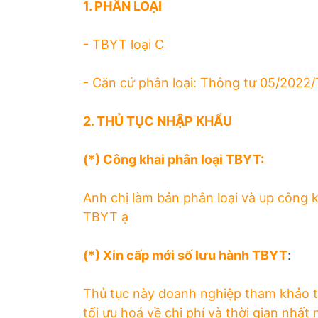
1. PHÂN LOẠI
ủ
t
- TBYT loại C
ụ
c
c
- Căn cứ phân loại: Thông tư 05/2022
á
c
2. THỦ TỤC NHẬP KHẨU
m
ặ
(*) Công khai phân loại TBYT:
t
h
Anh chị làm bản phân loại và up công k
à
n
TBYT ạ
g
(*) Xin cấp mới số lưu hành TBYT
:
Thủ tục này doanh nghiệp tham khảo t
tối ưu hoá về chi phí và thời gian nhất 