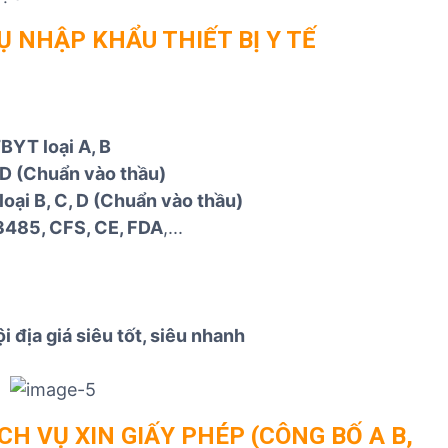
VỤ NHẬP KHẨU
THIẾT BỊ Y TẾ
BYT loại A, B
, D (Chuẩn vào thầu)
oại B, C, D (Chuẩn vào thầu)
13485, CFS, CE, FDA
,...
địa giá siêu tốt, siêu nhanh
H VỤ XIN GIẤY PHÉP (CÔNG BỐ A B,