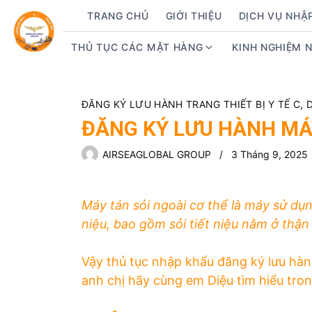
S
TRANG CHỦ
GIỚI THIỆU
DỊCH VỤ NHẬ
k
i
THỦ TỤC CÁC MẶT HÀNG
KINH NGHIỆM 
S
p
h
t
o
o
w
ĐĂNG KÝ LƯU HÀNH TRANG THIẾT BỊ Y TẾ C, 
c
s
ĐĂNG KÝ LƯU HÀNH MÁY
o
u
n
b
AIRSEAGLOBAL GROUP
3 Tháng 9, 2025
t
m
e
e
n
Máy tán sỏi ngoài cơ thể là máy sử dụn
n
t
u
niệu, bao gồm sỏi tiết niệu nằm ở thận 
f
o
Vậy thủ tục nhập khẩu đăng ký lưu hàn
r
anh chị hãy cùng em Diệu tìm hiểu tron
T
h