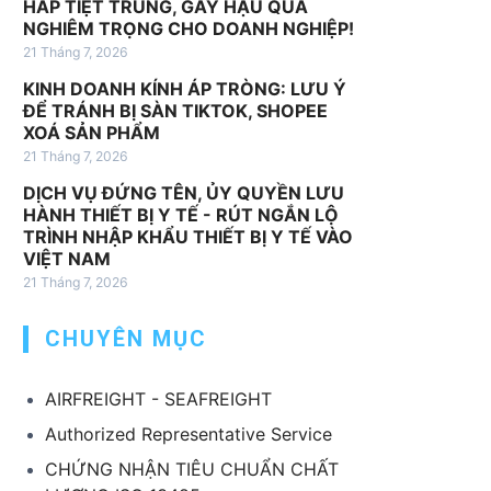
HẤP TIỆT TRÙNG, GÂY HẬU QUẢ
v
NGHIÊM TRỌNG CHO DOANH NGHIỆP!
ụ
21 Tháng 7, 2026
k
KINH DOANH KÍNH ÁP TRÒNG: LƯU Ý
h
ĐỂ TRÁNH BỊ SÀN TIKTOK, SHOPEE
á
XOÁ SẢN PHẨM
c
21 Tháng 7, 2026
DỊCH VỤ ĐỨNG TÊN, ỦY QUYỀN LƯU
HÀNH THIẾT BỊ Y TẾ - RÚT NGẮN LỘ
TRÌNH NHẬP KHẨU THIẾT BỊ Y TẾ VÀO
VIỆT NAM
21 Tháng 7, 2026
CHUYÊN MỤC
AIRFREIGHT - SEAFREIGHT
Authorized Representative Service
CHỨNG NHẬN TIÊU CHUẨN CHẤT