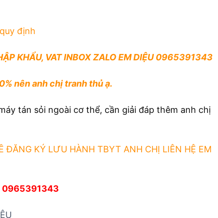
 quy định
HẬP KHẨU, VAT INBOX ZALO EM DIỆU 0965391343
0% nên anh chị tranh thủ ạ.
áy tán sỏi ngoài cơ thể, cần giải đáp thêm anh chị
Ề ĐĂNG KÝ LƯU HÀNH TBYT ANH CHỊ LIÊN HỆ EM
m: 0965391343