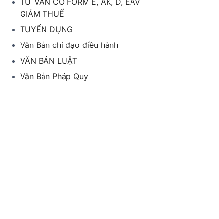
TƯ VẤN CO FORM E, AK, D, EAV
GIẢM THUẾ
TUYỂN DỤNG
Văn Bản chỉ đạo điều hành
VĂN BẢN LUẬT
Văn Bản Pháp Quy