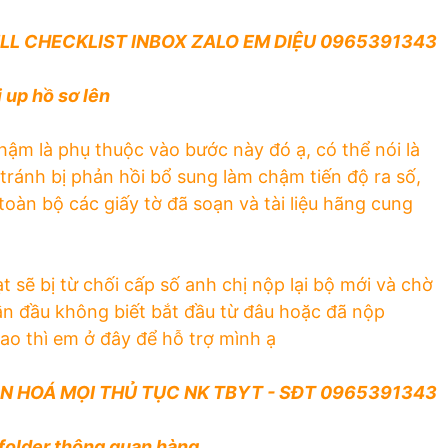
LL CHECKLIST INBOX ZALO EM DIỆU 0965391343
 up hồ sơ lên
hậm là phụ thuộc vào bước này đó ạ, có thể nói là
tránh bị phản hồi bổ sung làm chậm tiến độ ra số,
toàn bộ các giấy tờ đã soạn và tài liệu hãng cung
ạt sẽ bị từ chối cấp số anh chị nộp lại bộ mới và chờ
lần đầu không biết bắt đầu từ đâu hoặc đã nộp
sao thì em ở đây để hỗ trợ mình ạ
N HOÁ MỌI THỦ TỤC NK TBYT - SĐT 0965391343
 folder thông quan hàng