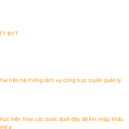
n
v
v
h
ụ
ụ
n
n
x
g
h
u
h
ậ
ấ
/TT-BYT
i
p
t
ệ
k
k
m
h
h
n
ẩ
ẩ
h
u
u
ậ
T
T
hai trên hệ thống dịch vụ công trực tuyến quản lý
p
B
B
k
Y
Y
h
T
T
ẩ
u
T
hực hiện theo các bước dưới đây để khi nhập khẩu
B
nhé ạ
Y