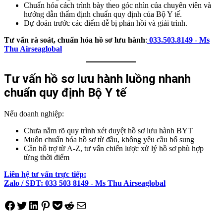
Chuẩn hóa cách trình bày theo góc nhìn của chuyên viên và
hướng dẫn thẩm định chuẩn quy định của Bộ Y tế.
Dự đoán trước các điểm dễ bị phản hồi và giải trình.
Tư vấn rà soát, chuẩn hóa hồ sơ lưu hành
:
033.503.8149
-
Ms
Thu Airseaglobal
Tư vấn hồ sơ lưu hành luồng nhanh
chuẩn quy định Bộ Y tế
Nếu doanh nghiệp:
Chưa nắm rõ quy trình xét duyệt hồ sơ lưu hành BYT
Muốn chuẩn hóa hồ sơ từ đầu, không yêu cầu bổ sung
Cần hỗ trợ từ A-Z, tư vấn chiến lược xử lý hồ sơ phù hợp
từng thời điểm
Liên hệ tư vấn trực tiếp:
Zalo / SĐT:
033 503 8149
-
Ms Thu Airseaglobal
Share on Facebook
Tweet on Twitter
Share on LinkedIn
Pin on Pinterest
Save to pocket
Share on Reddit
Share via Email