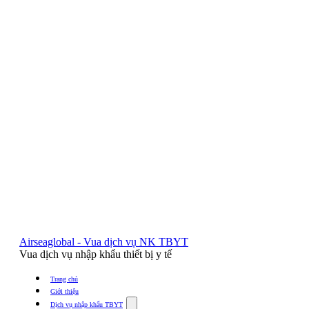
Airseaglobal - Vua dịch vụ NK TBYT
Vua dịch vụ nhập khẩu thiết bị y tế
Trang chủ
Giới thiệu
Show
Dịch vụ nhập khẩu TBYT