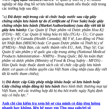
nghiệp sẽ đáp ứng hồ sơ lưu hành luồng nhanh nếu thuộc một trong
các trường hợp sau đây:
"a)
Đã được một trong các tổ chức hoặc nước sau cấp giấy
chứng nhận lưu hành tự do (Certificate of Free Sale) hoặc giấy
chứng nhận lưu hành (Market Authorization) (sau đây viết tắt là
giấy lưu hành):
Cục Quản lý Thực phẩm và Dược phẩm Hoa Kỳ
(FDA) - Mỹ; Cục Quản lý hàng hóa trị liệu (TGA) - Úc; Cơ quan
quản lý y tế Canada (Health Canada); Bộ Y tế, Lao động và Phúc
lợi Nhật Bản (MHLW) hoặc Cơ quan Dược phẩm và Thiết bị y tế
(PMDA) - Nhật Bản, các nước thành viên EU, Anh, Thụy Sỹ; Cục
Quản lý sản phẩm y tế quốc gia cấp trung ương (National Medical
Products Administration - NMPA) - Trung Quốc; Bộ An toàn thực
phẩm và dược phẩm (Ministry of Food & Drug Safety - MFDS) -
Hàn Quốc hoặc thuộc danh sách các tổ chức cấp giấy lưu hành
được cơ quan có thẩm quyền của Việt Nam công nhận (sau đây viết
tắt là nước tham chiếu);
b)
Đã được cấp Giấy phép nhập khẩu hoặc số lưu hành hoặc
Giấy chứng nhận đăng ký lưu hành
theo hình thức thương mại tại
Việt Nam, trừ các trường hợp đã bị thu hồi trước ngày Nghị định
này có hiệu lực."
Anh chị cần kiểm tra xem hồ sơ của mình có đáp ứng luồng
nhanh hay không, liên hệ
ngay
em Thu qua zalo/tel số