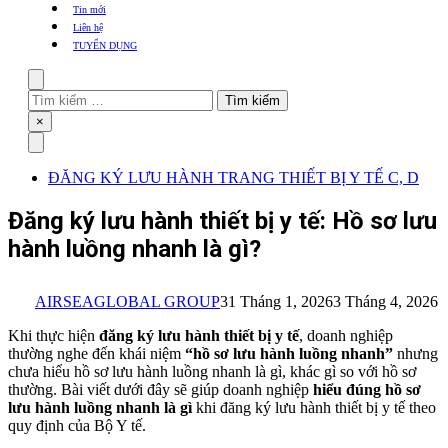
khẩu
Tin mới
TBYT
Liên hệ
TUYỂN DỤNG
Search
Tìm
kiếm
Close
×
cho:
Menu
ĐĂNG KÝ LƯU HÀNH TRANG THIẾT BỊ Y TẾ C, D
Đăng ký lưu hành thiết bị y tế: Hồ sơ lưu
hành luồng nhanh là gì?
AIRSEAGLOBAL GROUP
31 Tháng 1, 2026
3 Tháng 4, 2026
Khi thực hiện
đăng ký lưu hành thiết bị y tế
, doanh nghiệp
thường nghe đến khái niệm
“hồ sơ lưu hành luồng nhanh”
nhưng
chưa hiểu hồ sơ lưu hành luồng nhanh là gì, khác gì so với hồ sơ
thường. Bài viết dưới đây sẽ giúp doanh nghiệp
hiểu đúng hồ sơ
lưu hành luồng nhanh là gì
khi đăng ký lưu hành thiết bị y tế theo
quy định của Bộ Y tế.