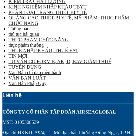
KIỂM TRA CHẤT LƯỢNG
KINH NGHIỆM NHẬP KHẨU TBYT
PHÂN LOẠI TRANG THIẾT BỊ Y TẾ
QUẢNG CÁO THIẾT BỊ Y TẾ, MỸ PHẨM, THỰC PHẨM
CHỨC NĂNG
Thông báo
thủ tục hải quan
THỰC PHẨM CHỨC NĂNG
thực phẩm thường
THUẾ NHẬP KHẨU, THUẾ VAT
TIN MỚI
TƯ VẤN CO FORM E, AK, D, EAV GIẢM THUẾ
TUYỂN DỤNG
Văn Bản chỉ đạo điều hành
VĂN BẢN LUẬT
Văn Bản Pháp Quy
Liên hệ
CÔNG TY CỔ PHẦN TẬP ĐOÀN AIRSEAGLOBAL
MST: 0105308539
Địa chỉ ĐKKD: A9/4, TT Mỏ địa chất, Phường Đông Ngạc, TP Hà