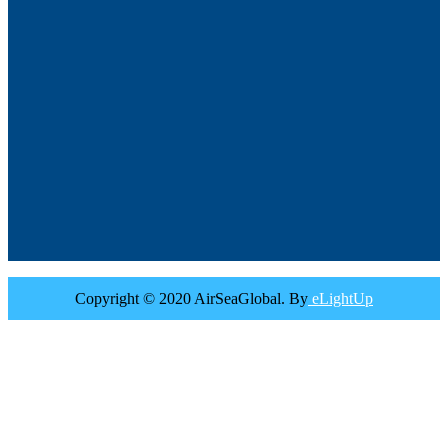
Copyright © 2020 AirSeaGlobal. By
eLightUp