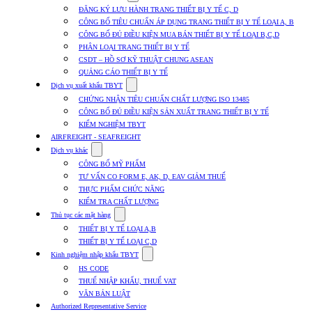
submenu
ĐĂNG KÝ LƯU HÀNH TRANG THIẾT BỊ Y TẾ C, D
for
CÔNG BỐ TIÊU CHUẨN ÁP DỤNG TRANG THIẾT BỊ Y TẾ LOẠI A, B
Dịch
CÔNG BỐ ĐỦ ĐIỀU KIỆN MUA BÁN THIẾT BỊ Y TẾ LOẠI B,C,D
vụ
nhập
PHÂN LOẠI TRANG THIẾT BỊ Y TẾ
khẩu
CSDT – HỒ SƠ KỸ THUẬT CHUNG ASEAN
TBYT
QUẢNG CÁO THIẾT BỊ Y TẾ
Show
Dịch vụ xuất khẩu TBYT
submenu
CHỨNG NHẬN TIÊU CHUẨN CHẤT LƯỢNG ISO 13485
for
CÔNG BỐ ĐỦ ĐIỀU KIỆN SẢN XUẤT TRANG THIẾT BỊ Y TẾ
Dịch
KIỂM NGHIỆM TBYT
vụ
xuất
AIRFREIGHT - SEAFREIGHT
khẩu
Show
Dịch vụ khác
TBYT
submenu
CÔNG BỐ MỸ PHẨM
for
TƯ VẤN CO FORM E, AK, D, EAV GIẢM THUẾ
Dịch
THỰC PHẨM CHỨC NĂNG
vụ
khác
KIỂM TRA CHẤT LƯỢNG
Show
Thủ tục các mặt hàng
submenu
THIẾT BỊ Y TẾ LOẠI A,B
for
THIẾT BỊ Y TẾ LOẠI C,D
Thủ
Show
tục
Kinh nghiệm nhập khẩu TBYT
submenu
các
HS CODE
for
mặt
THUẾ NHẬP KHẨU, THUẾ VAT
Kinh
hàng
VĂN BẢN LUẬT
nghiệm
nhập
Authorized Representative Service