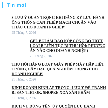
Tin mới
3 LƯU Ý QUAN TRỌNG KHI ĐĂNG KÝ LƯU HÀNH
ỐNG THÔNG CAN THIỆP MẠCH CHUẨN VÀO
THẦU CHO DOANH NGHIỆP!
25 Tháng 7, 2026
GEL BÔI ÂM ĐẠO NỘP CÔNG BỐ TBYT
LOẠI B LIÊN TỤC BỊ THU HỒI: PHƯƠNG
ÁN NÀO CHO DOANH NGHIỆP?
25 Tháng 7, 2026
THU HỒI HÀNG LOẠT GIẤY PHÉP MÁY HẤP TIỆT
TRÙNG, GÂY HẬU QUẢ NGHIÊM TRỌNG CHO
DOANH NGHIỆP!
21 Tháng 7, 2026
KINH DOANH KÍNH ÁP TRÒNG: LƯU Ý ĐỂ TRÁNH
BỊ SÀN TIKTOK, SHOPEE XOÁ SẢN PHẨM
21 Tháng 7, 2026
DỊCH VỤ ĐỨNG TÊN, ỦY QUYỀN LƯU HÀNH