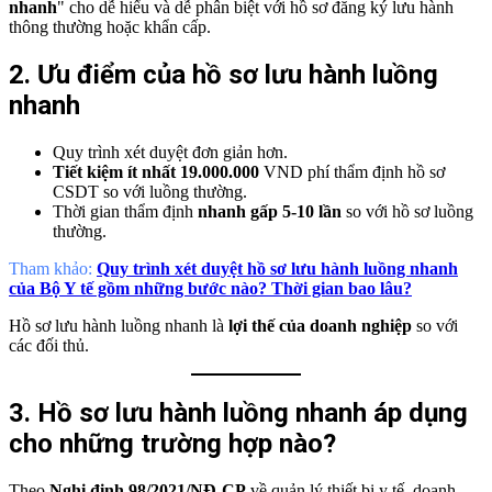
nhanh
" cho dễ hiểu và dễ phân biệt với hồ sơ đăng ký lưu hành
thông thường hoặc khẩn cấp.
2. Ưu điểm của hồ sơ lưu hành luồng
nhanh
Quy trình xét duyệt đơn giản hơn.
Tiết kiệm ít nhất 19.000.000
VND phí thẩm định hồ sơ
CSDT so với luồng thường.
Thời gian thẩm định
nhanh gấp 5-10 lần
so với hồ sơ luồng
thường.
Tham khảo:
Quy trình xét duyệt hồ sơ lưu hành luồng nhanh
của Bộ Y tế gồm những bước nào? Thời gian bao lâu?
Hồ sơ lưu hành luồng nhanh là
lợi thế của doanh nghiệp
so với
các đối thủ.
3. Hồ sơ lưu hành luồng nhanh áp dụng
cho những trường hợp nào?
Theo
Nghị định 98/2021/NĐ-CP
về quản lý thiết bị y tế, doanh