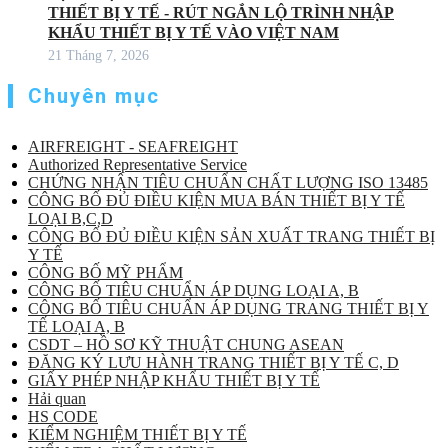
THIẾT BỊ Y TẾ - RÚT NGẮN LỘ TRÌNH NHẬP
KHẨU THIẾT BỊ Y TẾ VÀO VIỆT NAM
21 Tháng 7, 2026
Chuyên mục
AIRFREIGHT - SEAFREIGHT
Authorized Representative Service
CHỨNG NHẬN TIÊU CHUẨN CHẤT LƯỢNG ISO 13485
CÔNG BỐ ĐỦ ĐIỀU KIỆN MUA BÁN THIẾT BỊ Y TẾ
LOẠI B,C,D
CÔNG BỐ ĐỦ ĐIỀU KIỆN SẢN XUẤT TRANG THIẾT BỊ
Y TẾ
CÔNG BỐ MỸ PHẨM
CÔNG BỐ TIÊU CHUẨN ÁP DỤNG LOẠI A, B
CÔNG BỐ TIÊU CHUẨN ÁP DỤNG TRANG THIẾT BỊ Y
TẾ LOẠI A, B
CSDT – HỒ SƠ KỸ THUẬT CHUNG ASEAN
ĐĂNG KÝ LƯU HÀNH TRANG THIẾT BỊ Y TẾ C, D
GIẤY PHÉP NHẬP KHẨU THIẾT BỊ Y TẾ
Hải quan
HS CODE
KIỂM NGHIỆM THIẾT BỊ Y TẾ