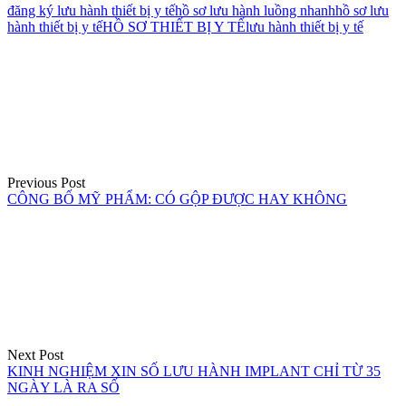
đăng ký lưu hành thiết bị y tế
hồ sơ lưu hành luồng nhanh
hồ sơ lưu
hành thiết bị y tế
HỒ SƠ THIẾT BỊ Y TẾ
lưu hành thiết bị y tế
Điều
hướng
bài
viết
Previous Post
CÔNG BỐ MỸ PHẨM: CÓ GỘP ĐƯỢC HAY KHÔNG
Next Post
KINH NGHIỆM XIN SỐ LƯU HÀNH IMPLANT CHỈ TỪ 35
NGÀY LÀ RA SỐ