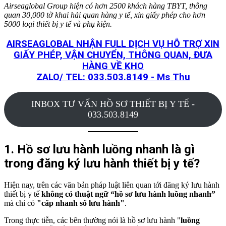
Airseaglobal Group hiện có hơn 2500 khách hàng TBYT, thông
quan 30,000 tờ khai hải quan hàng y tế, xin giấy phép cho hơn
5000 loại thiết bị y tế và phụ kiện.
AIRSEAGLOBAL NHẬN FULL DỊCH VỤ HỖ TRỢ XIN
GIẤY PHÉP, VẬN CHUYỂN, THÔNG QUAN, ĐƯA
HÀNG VỀ KHO
ZALO/ TEL: 033.503.8149 - Ms Thu
INBOX TƯ VẤN HỒ SƠ THIẾT BỊ Y TẾ -
033.503.8149
1. Hồ sơ lưu hành luồng nhanh là gì
trong đăng ký lưu hành thiết bị y tế?
Hiện nay, trên các văn bản pháp luật liên quan tới đăng ký lưu hành
thiết bị y tế
không có thuật ngữ “hồ sơ lưu hành luồng nhanh”
mà chỉ có
"cấp nhanh số lưu hành"
.
Trong thực tiễn, các bên thường nói là hồ sơ lưu hành "
luồng