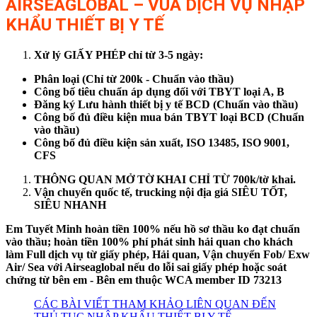
AIRSEAGLOBAL – VUA DỊCH VỤ NHẬP
KHẨU THIẾT BỊ Y TẾ
Xử lý GIẤY PHÉP chỉ từ 3-5 ngày:
Phân loại (Chỉ từ 200k - Chuẩn vào thầu)
Công bố tiêu chuẩn áp dụng đối với TBYT loại A, B
Đăng ký Lưu hành thiết bị y tế BCD (Chuẩn vào thầu)
Công bố đủ điều kiện mua bán TBYT loại BCD (Chuẩn
vào thầu)
Công bố đủ điều kiện sản xuất, ISO 13485, ISO 9001,
CFS
THÔNG QUAN MỞ TỜ KHAI CHỈ TỪ 700k/tờ khai.
Vận chuyển quốc tế, trucking nội địa giá SIÊU TỐT,
SIÊU NHANH
Em Tuyết Minh hoàn tiền 100% nếu hồ sơ thầu ko đạt chuẩn
vào thầu; hoàn tiền 100% phí phát sinh hải quan cho khách
làm Full dịch vụ từ giấy phép, Hải quan, Vận chuyển Fob/ Exw
Air/ Sea với Airseaglobal nếu do lỗi sai giấy phép hoặc soát
chứng từ bên em - Bên em thuộc WCA member ID 73213
CÁC BÀI VIẾT THAM KHẢO LIÊN QUAN ĐẾN
THỦ TỤC NHẬP KHẨU THIẾT BỊ Y TẾ