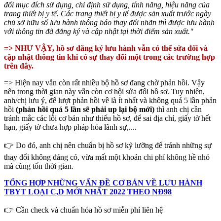
đổi mục đích sử dụng, chỉ định sử dụng, tính năng, hiệu năng của
trang thiết bị y tế. Các trang thiết bị y tế được sản xuất trước ngày
chủ sở hữu số lưu hành thông báo thay đổi nhãn thì được lưu hành
với thông tin đã đăng ký và cập nhật tại thời điểm sản xuất."
=> NHƯ VẬY,
hồ sơ đăng ký lưu hành vẫn có thể sửa đổi và
cập nhật thông tin khi có sự thay đổi một trong các trường hợp
trên đây.
=> Hiện nay vẫn còn rất nhiều bộ hồ sơ đang chờ phản hồi. Vậy
nên trong thời gian này vẫn còn cơ hội sửa đổi hồ sơ. Tuy nhiên,
anh/chị lưu ý, để lượt phản hồi về là ít nhất và không quá 5 lần phản
hồi
(phản hồi quá 5 lần sẽ phải up lại bộ mới)
thì anh chị cần
tránh mắc các lỗi cơ bản như thiếu hồ sơ, để sai địa chỉ, giấy tờ hết
hạn, giấy tờ chưa hợp pháp hóa lãnh sự,....
👉 Do đó, anh chị nên chuẩn bị hồ sơ kỹ lưỡng để tránh những sự
thay đổi không đáng có, vừa mất một khoản chi phí không hề nhỏ
mà cũng tốn thời gian.
TỔNG HỢP NHỮNG VẤN ĐỀ CƠ BẢN VỀ LƯU HÀNH
TBYT LOẠI C,D MỚI NHẤT 2022 THEO NĐ98
👉 Cần check và chuẩn hóa hồ sơ miễn phí liên hệ