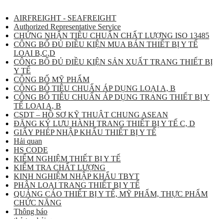
AIRFREIGHT - SEAFREIGHT
Authorized Representative Service
CHỨNG NHẬN TIÊU CHUẨN CHẤT LƯỢNG ISO 13485
CÔNG BỐ ĐỦ ĐIỀU KIỆN MUA BÁN THIẾT BỊ Y TẾ
LOẠI B,C,D
CÔNG BỐ ĐỦ ĐIỀU KIỆN SẢN XUẤT TRANG THIẾT BỊ
Y TẾ
CÔNG BỐ MỸ PHẨM
CÔNG BỐ TIÊU CHUẨN ÁP DỤNG LOẠI A, B
CÔNG BỐ TIÊU CHUẨN ÁP DỤNG TRANG THIẾT BỊ Y
TẾ LOẠI A, B
CSDT – HỒ SƠ KỸ THUẬT CHUNG ASEAN
ĐĂNG KÝ LƯU HÀNH TRANG THIẾT BỊ Y TẾ C, D
GIẤY PHÉP NHẬP KHẨU THIẾT BỊ Y TẾ
Hải quan
HS CODE
KIỂM NGHIỆM THIẾT BỊ Y TẾ
KIỂM TRA CHẤT LƯỢNG
KINH NGHIỆM NHẬP KHẨU TBYT
PHÂN LOẠI TRANG THIẾT BỊ Y TẾ
QUẢNG CÁO THIẾT BỊ Y TẾ, MỸ PHẨM, THỰC PHẨM
CHỨC NĂNG
Thông báo