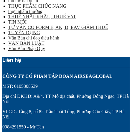
thủ tục hải quan
THỰC PHẨM CHỨC NĂNG
thực phẩm thường
THUẾ NHẬP KHẨU, THUẾ VAT
TIN MỚI
TƯ VẤN CO FORM E, AK, D, EAV GIẢM THUẾ
TUYỂN DỤNG
Văn Bản chỉ đạo điều hành
VĂN BẢN LUẬT
Văn Bản Pháp Quy
Liên hệ
CÔNG TY CỔ PHẦN TẬP ĐOÀN AIRSEAGLOBAL
MST: 0105308539
Địa chỉ ĐKKD: A9/4, TT Mỏ địa chất, Phường Đông Ngạc, TP Hà
Nội
VPGD: Tầng 8, số 82 Trần Thái Tông, Phường Cầu Giấy, TP Hà
Nội
0984291559 - Mr Tân