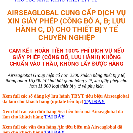
AIRSEAGLOBAL CUNG CẤP DỊCH VỤ
XIN GIẤY PHÉP (CÔNG BỐ A, B; LƯU
HÀNH C, D) CHO THIẾT BỊ Y TẾ
CHUYÊN NGHIỆP
CAM KẾT HOÀN TIỀN 100% PHÍ DỊCH VỤ NẾU
GIẤY PHÉP (CÔNG BỐ, LƯU HÀNH) KHÔNG
CHUẨN VÀO THẦU, KHÔNG LẤY ĐƯỢC HÀNG
Airseaglobal Group hiện có hơn 2300 khách hàng thiết bị y tế,
thông quan 15,000 tờ khai hải quan hàng y tế, xin giấy phép cho
hơn 11.000 loại thiết bị y tế và phụ kiện
Xem full các số đăng ký lưu hành TBYT tiêu biểu Airseaglobal
đã làm cho khách hàng (update liên tục)
TẠI ĐÂY
Xem full các vận đơn hàng Sea tiêu biểu mà Airseaglobal đã
làm cho khách hàng
TẠI ĐÂY
Xem full các vận đơn hàng Air tiêu biểu mà Airseaglobal đã
làm cho khách hàng
TẠI ĐÂY