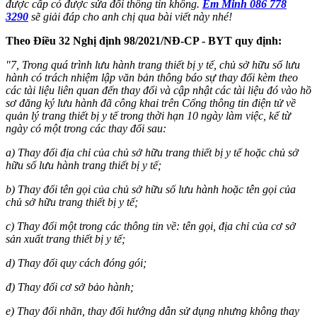
được cấp có được sửa đổi thông tin không.
Em Minh 086 778
3290
sẽ giải đáp cho anh chị qua bài viết này nhé!
Theo Điều 32 Nghị định 98/2021/NĐ-CP - BYT quy định:
"7, Trong quá trình lưu hành trang thiết bị y tế, chủ sở hữu số lưu
hành có trách nhiệm lập văn bản thông báo sự thay đổi kèm theo
các tài liệu liên quan đến thay đổi và cập nhật các tài liệu đó vào hồ
sơ đăng ký lưu hành đã công khai trên Cổng thông tin điện tử về
quản lý trang thiết bị y tế trong thời hạn 10 ngày làm việc, kể từ
ngày có một trong các thay đổi sau:
a) Thay đổi địa chỉ của chủ sở hữu trang thiết bị y tế hoặc chủ sở
hữu số lưu hành trang thiết bị y tế;
b) Thay đổi tên gọi của chủ sở hữu số lưu hành hoặc tên gọi của
chủ sở hữu trang thiết bị y tế;
c) Thay đổi một trong các thông tin về: tên gọi, địa chỉ của cơ sở
sản xuất trang thiết bị y tế;
d) Thay đổi quy cách đóng gói;
đ) Thay đổi cơ sở bảo hành;
e) Thay đổi nhãn, thay đổi hướng dẫn sử dụng nhưng không thay