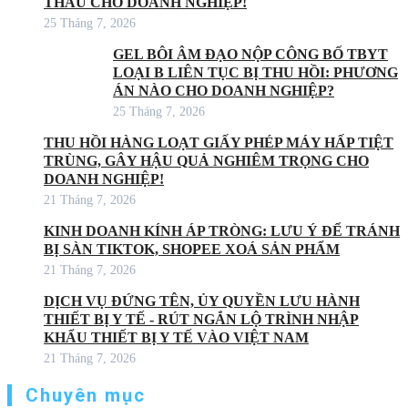
THẦU CHO DOANH NGHIỆP!
25 Tháng 7, 2026
GEL BÔI ÂM ĐẠO NỘP CÔNG BỐ TBYT
LOẠI B LIÊN TỤC BỊ THU HỒI: PHƯƠNG
ÁN NÀO CHO DOANH NGHIỆP?
25 Tháng 7, 2026
THU HỒI HÀNG LOẠT GIẤY PHÉP MÁY HẤP TIỆT
TRÙNG, GÂY HẬU QUẢ NGHIÊM TRỌNG CHO
DOANH NGHIỆP!
21 Tháng 7, 2026
KINH DOANH KÍNH ÁP TRÒNG: LƯU Ý ĐỂ TRÁNH
BỊ SÀN TIKTOK, SHOPEE XOÁ SẢN PHẨM
21 Tháng 7, 2026
DỊCH VỤ ĐỨNG TÊN, ỦY QUYỀN LƯU HÀNH
THIẾT BỊ Y TẾ - RÚT NGẮN LỘ TRÌNH NHẬP
KHẨU THIẾT BỊ Y TẾ VÀO VIỆT NAM
21 Tháng 7, 2026
Chuyên mục