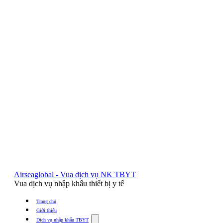
Airseaglobal - Vua dịch vụ NK TBYT
Vua dịch vụ nhập khẩu thiết bị y tế
Trang chủ
Giới thiệu
Show
Dịch vụ nhập khẩu TBYT