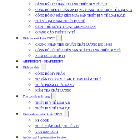
submenu
ĐĂNG KÝ LƯU HÀNH TRANG THIẾT BỊ Y TẾ C, D
for
CÔNG BỐ TIÊU CHUẨN ÁP DỤNG TRANG THIẾT BỊ Y TẾ LOẠI A, B
Dịch
CÔNG BỐ ĐỦ ĐIỀU KIỆN MUA BÁN THIẾT BỊ Y TẾ LOẠI B,C,D
vụ
nhập
PHÂN LOẠI TRANG THIẾT BỊ Y TẾ
khẩu
CSDT – HỒ SƠ KỸ THUẬT CHUNG ASEAN
TBYT
QUẢNG CÁO THIẾT BỊ Y TẾ
Show
Dịch vụ xuất khẩu TBYT
submenu
CHỨNG NHẬN TIÊU CHUẨN CHẤT LƯỢNG ISO 13485
for
CÔNG BỐ ĐỦ ĐIỀU KIỆN SẢN XUẤT TRANG THIẾT BỊ Y TẾ
Dịch
KIỂM NGHIỆM TBYT
vụ
xuất
AIRFREIGHT - SEAFREIGHT
khẩu
Show
Dịch vụ khác
TBYT
submenu
CÔNG BỐ MỸ PHẨM
for
TƯ VẤN CO FORM E, AK, D, EAV GIẢM THUẾ
Dịch
THỰC PHẨM CHỨC NĂNG
vụ
khác
KIỂM TRA CHẤT LƯỢNG
Show
Thủ tục các mặt hàng
submenu
THIẾT BỊ Y TẾ LOẠI A,B
for
THIẾT BỊ Y TẾ LOẠI C,D
Thủ
Show
tục
Kinh nghiệm nhập khẩu TBYT
submenu
các
HS CODE
for
mặt
THUẾ NHẬP KHẨU, THUẾ VAT
Kinh
hàng
VĂN BẢN LUẬT
nghiệm
nhập
Authorized Representative Service