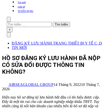
khẩu
Tin mới
TBYT
Liên hệ
TUYỂN DỤNG
Search
Tìm
kiếm
Close
×
cho:
Menu
ĐĂNG KÝ LƯU HÀNH TRANG THIẾT BỊ Y TẾ C, D
TIN MỚI
HỒ SƠ ĐĂNG KÝ LƯU HÀNH ĐÃ NỘP
CÓ SỬA ĐỔI ĐƯỢC THÔNG TIN
KHÔNG?
AIRSEAGLOBAL GROUP
14 Tháng 9, 2022
10 Tháng 7,
2026
Hiện nay hồ sơ đăng ký lưu hành bắt đầu có tín hiệu được cấp.
Đây là một tin vui cho các doanh nghiệp nhập khẩu TBYT. Tuy
nhiên cũng là nỗi băn khoăn của nhiều bên là hồ sơ đã nộp và