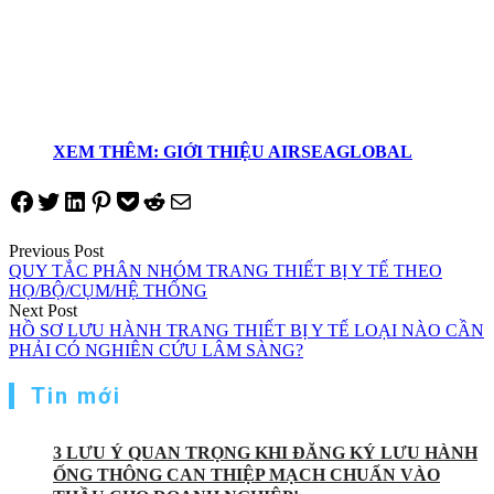
XEM THÊM: GIỚI THIỆU AIRSEAGLOBAL
Share on Facebook
Tweet on Twitter
Share on LinkedIn
Pin on Pinterest
Save to pocket
Share on Reddit
Share via Email
Điều
Previous Post
QUY TẮC PHÂN NHÓM TRANG THIẾT BỊ Y TẾ THEO
hướng
HỌ/BỘ/CỤM/HỆ THỐNG
Next Post
bài
HỒ SƠ LƯU HÀNH TRANG THIẾT BỊ Y TẾ LOẠI NÀO CẦN
viết
PHẢI CÓ NGHIÊN CỨU LÂM SÀNG?
Tin mới
3 LƯU Ý QUAN TRỌNG KHI ĐĂNG KÝ LƯU HÀNH
ỐNG THÔNG CAN THIỆP MẠCH CHUẨN VÀO