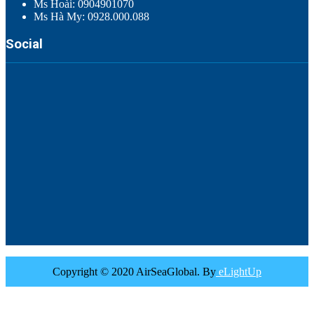
Ms Hoài: 0904901070
Ms Hà My: 0928.000.088
Social
Copyright © 2020 AirSeaGlobal. By
eLightUp