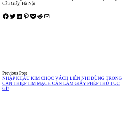
Cầu Giấy, Hà Nội
Share on Facebook
Tweet on Twitter
Share on LinkedIn
Pin on Pinterest
Save to pocket
Share on Reddit
Share via Email
Điều
hướng
bài
viết
Previous Post
NHẬP KHẨU KIM CHỌC VÁCH LIÊN NHĨ DÙNG TRONG
CAN THIỆP TIM MẠCH CẦN LÀM GIẤY PHÉP THỦ TỤC
GÌ?