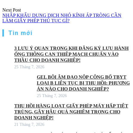
Next Post
NHẬP KHẨU DUNG DỊCH NHỎ KÍNH ÁP TRÒNG CẦN
LÀM GIẤY PHÉP THỦ TỤC GÌ?
Tin mới
3 LƯU Ý QUAN TRỌNG KHI ĐĂNG KÝ LƯU HÀNH
ỐNG THÔNG CAN THIỆP MẠCH CHUẨN VÀO
THẦU CHO DOANH NGHIỆP!
25 Tháng 7, 2026
GEL BÔI ÂM ĐẠO NỘP CÔNG BỐ TBYT
LOẠI B LIÊN TỤC BỊ THU HỒI: PHƯƠNG
ÁN NÀO CHO DOANH NGHIỆP?
25 Tháng 7, 2026
THU HỒI HÀNG LOẠT GIẤY PHÉP MÁY HẤP TIỆT
TRÙNG, GÂY HẬU QUẢ NGHIÊM TRỌNG CHO
DOANH NGHIỆP!
21 Tháng 7, 2026