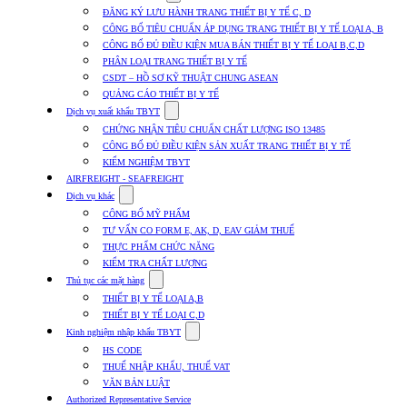
submenu
ĐĂNG KÝ LƯU HÀNH TRANG THIẾT BỊ Y TẾ C, D
for
CÔNG BỐ TIÊU CHUẨN ÁP DỤNG TRANG THIẾT BỊ Y TẾ LOẠI A, B
Dịch
CÔNG BỐ ĐỦ ĐIỀU KIỆN MUA BÁN THIẾT BỊ Y TẾ LOẠI B,C,D
vụ
nhập
PHÂN LOẠI TRANG THIẾT BỊ Y TẾ
khẩu
CSDT – HỒ SƠ KỸ THUẬT CHUNG ASEAN
TBYT
QUẢNG CÁO THIẾT BỊ Y TẾ
Show
Dịch vụ xuất khẩu TBYT
submenu
CHỨNG NHẬN TIÊU CHUẨN CHẤT LƯỢNG ISO 13485
for
CÔNG BỐ ĐỦ ĐIỀU KIỆN SẢN XUẤT TRANG THIẾT BỊ Y TẾ
Dịch
KIỂM NGHIỆM TBYT
vụ
xuất
AIRFREIGHT - SEAFREIGHT
khẩu
Show
Dịch vụ khác
TBYT
submenu
CÔNG BỐ MỸ PHẨM
for
TƯ VẤN CO FORM E, AK, D, EAV GIẢM THUẾ
Dịch
THỰC PHẨM CHỨC NĂNG
vụ
khác
KIỂM TRA CHẤT LƯỢNG
Show
Thủ tục các mặt hàng
submenu
THIẾT BỊ Y TẾ LOẠI A,B
for
THIẾT BỊ Y TẾ LOẠI C,D
Thủ
Show
tục
Kinh nghiệm nhập khẩu TBYT
submenu
các
HS CODE
for
mặt
THUẾ NHẬP KHẨU, THUẾ VAT
Kinh
hàng
VĂN BẢN LUẬT
nghiệm
nhập
Authorized Representative Service