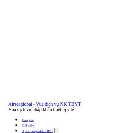
Airseaglobal - Vua dịch vụ NK TBYT
Vua dịch vụ nhập khẩu thiết bị y tế
Trang chủ
Giới thiệu
Show
Dịch vụ nhập khẩu TBYT