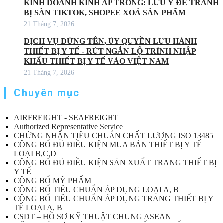
KINH DOANH KÍNH ÁP TRÒNG: LƯU Ý ĐỂ TRÁNH
BỊ SÀN TIKTOK, SHOPEE XOÁ SẢN PHẨM
21 Tháng 7, 2026
DỊCH VỤ ĐỨNG TÊN, ỦY QUYỀN LƯU HÀNH
THIẾT BỊ Y TẾ - RÚT NGẮN LỘ TRÌNH NHẬP
KHẨU THIẾT BỊ Y TẾ VÀO VIỆT NAM
21 Tháng 7, 2026
Chuyên mục
AIRFREIGHT - SEAFREIGHT
Authorized Representative Service
CHỨNG NHẬN TIÊU CHUẨN CHẤT LƯỢNG ISO 13485
CÔNG BỐ ĐỦ ĐIỀU KIỆN MUA BÁN THIẾT BỊ Y TẾ
LOẠI B,C,D
CÔNG BỐ ĐỦ ĐIỀU KIỆN SẢN XUẤT TRANG THIẾT BỊ
Y TẾ
CÔNG BỐ MỸ PHẨM
CÔNG BỐ TIÊU CHUẨN ÁP DỤNG LOẠI A, B
CÔNG BỐ TIÊU CHUẨN ÁP DỤNG TRANG THIẾT BỊ Y
TẾ LOẠI A, B
CSDT – HỒ SƠ KỸ THUẬT CHUNG ASEAN