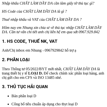
Nhập khẩu CHẤT LÀM DẦY DA cần làm giấy tờ thủ tục gì?
HS Code của
CHẤT LÀM DẦY DA
là gì ?
Thuế nhập khẩu và VAT củ
a
CHẤT LÀM DẦY DA
?
Hôm nay em Nhung xin chia sẻ về thủ tục nhập
CHẤT LÀM DẦY
DA
. Cần tư vấn chi tiết anh chị liên hệ em qua sđt 0967.929.842
1. HS CODE
, THUẾ NK, VAT
Anh/Chị inbox em Nhung - 0967929842 hỗ trợ ạ
2.
PHÂN LOẠI
Theo Thông tư 05/2022/BYT mới nhất,
CHẤT LÀM DẦY DA
là
trang thiết bị y tế
LOẠI D.
Để check chính xác phân loại hàng, anh
chị gửi cho em CFS và ISO 13485 nhé.
3. THỦ TỤC HẢI QUAN
Bản phân loại D
Công bố tiêu chuẩn áp dụng cho tbyt loại D