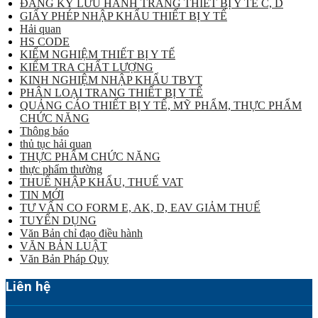
ĐĂNG KÝ LƯU HÀNH TRANG THIẾT BỊ Y TẾ C, D
GIẤY PHÉP NHẬP KHẨU THIẾT BỊ Y TẾ
Hải quan
HS CODE
KIỂM NGHIỆM THIẾT BỊ Y TẾ
KIỂM TRA CHẤT LƯỢNG
KINH NGHIỆM NHẬP KHẨU TBYT
PHÂN LOẠI TRANG THIẾT BỊ Y TẾ
QUẢNG CÁO THIẾT BỊ Y TẾ, MỸ PHẨM, THỰC PHẨM
CHỨC NĂNG
Thông báo
thủ tục hải quan
THỰC PHẨM CHỨC NĂNG
thực phẩm thường
THUẾ NHẬP KHẨU, THUẾ VAT
TIN MỚI
TƯ VẤN CO FORM E, AK, D, EAV GIẢM THUẾ
TUYỂN DỤNG
Văn Bản chỉ đạo điều hành
VĂN BẢN LUẬT
Văn Bản Pháp Quy
Liên hệ