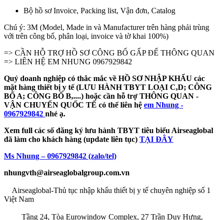
Bộ hồ sơ Invoice, Packing list, Vận đơn, Catalog
Chú ý: 3M (Model, Made in và Manufacturer trên hàng phải trùng
với trên công bố, phân loại, invoice và tờ khai 100%)
=> CẦN HỖ TRỢ HỒ SƠ CÔNG BỐ GẤP ĐỂ THÔNG QUAN
=> LIÊN HỆ EM NHUNG 0967929842
Quý doanh nghiệp có thắc mắc về HỒ SƠ NHẬP KHẨU các
mặt hàng thiết bị y tế (LƯU HÀNH TBYT LOẠI C,D; CÔNG
BỐ A; CÔNG BỐ B,....) hoặc cần hỗ trợ THÔNG QUAN -
VẬN CHUYỂN QUỐC TẾ có thể liên hệ
em Nhung -
0967929842
nhé ạ.
Xem full các số đăng ký lưu hành TBYT tiêu biểu Airseaglobal
đã làm cho khách hàng (update liên tục)
TẠI ĐÂY
Ms Nhung – 0967929842 (zalo/tel)
nhungvth@airseaglobalgroup.com.vn
Airseaglobal-Thủ tục nhập khẩu thiết bị y tế chuyên nghiệp số 1
Việt Nam
Tầng 24, Tòa Eurowindow Complex, 27 Trần Duy Hưng,