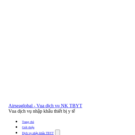
Airseaglobal - Vua dịch vụ NK TBYT
Vua dịch vụ nhập khẩu thiết bị y tế
Trang chủ
Giới thiệu
Show
Dịch vụ nhập khẩu TBYT