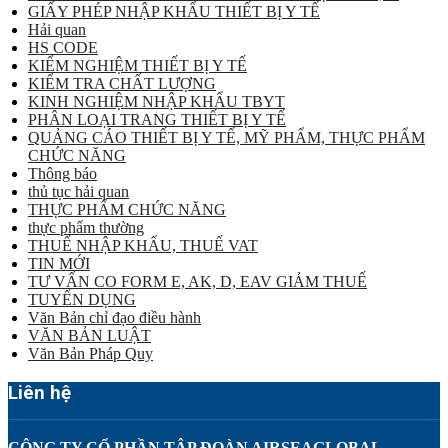
GIẤY PHÉP NHẬP KHẨU THIẾT BỊ Y TẾ
Hải quan
HS CODE
KIỂM NGHIỆM THIẾT BỊ Y TẾ
KIỂM TRA CHẤT LƯỢNG
KINH NGHIỆM NHẬP KHẨU TBYT
PHÂN LOẠI TRANG THIẾT BỊ Y TẾ
QUẢNG CÁO THIẾT BỊ Y TẾ, MỸ PHẨM, THỰC PHẨM
CHỨC NĂNG
Thông báo
thủ tục hải quan
THỰC PHẨM CHỨC NĂNG
thực phẩm thường
THUẾ NHẬP KHẨU, THUẾ VAT
TIN MỚI
TƯ VẤN CO FORM E, AK, D, EAV GIẢM THUẾ
TUYỂN DỤNG
Văn Bản chỉ đạo điều hành
VĂN BẢN LUẬT
Văn Bản Pháp Quy
Liên hệ
CÔNG TY CỔ PHẦN TẬP ĐOÀN AIRSEAGLOBAL