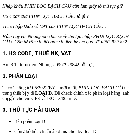
Nhập khẩu PHIN LỌC BẠCH CẦU cần làm giấy tờ thủ tục gì?
HS Code của
PHIN LỌC BẠCH CẦU
là gì ?
Thuế nhập khẩu và VAT củ
a
PHIN LỌC BẠCH CẦU
?
Hôm nay em Nhung xin chia sẻ về thủ tục nhập
PHIN LỌC BẠCH
CẦU
. Cần tư vấn chi tiết anh chị liên hệ em qua sđt 0967.929.842
1. HS CODE
, THUẾ NK, VAT
Anh/Chị inbox em Nhung - 0967929842 hỗ trợ ạ
2.
PHÂN LOẠI
Theo Thông tư 05/2022/BYT mới nhất,
PHIN LỌC BẠCH CẦU
là
trang thiết bị y tế
LOẠI D.
Để check chính xác phân loại hàng, anh
chị gửi cho em CFS và ISO 13485 nhé.
3. THỦ TỤC HẢI QUAN
Bản phân loại D
Công bố tiêu chuẩn áp dụng cho tbyt loại D