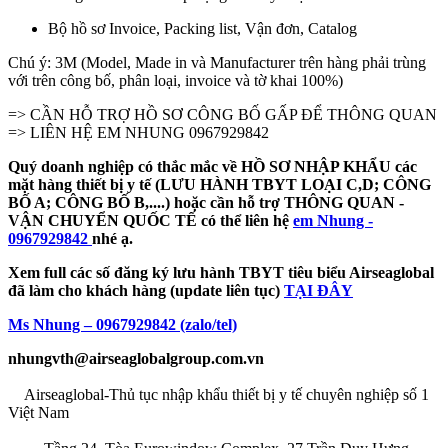
Bộ hồ sơ Invoice, Packing list, Vận đơn, Catalog
Chú ý: 3M (Model, Made in và Manufacturer trên hàng phải trùng
với trên công bố, phân loại, invoice và tờ khai 100%)
=> CẦN HỖ TRỢ HỒ SƠ CÔNG BỐ GẤP ĐỂ THÔNG QUAN
=> LIÊN HỆ EM NHUNG 0967929842
Quý doanh nghiệp có thắc mắc về HỒ SƠ NHẬP KHẨU các
mặt hàng thiết bị y tế (LƯU HÀNH TBYT LOẠI C,D; CÔNG
BỐ A; CÔNG BỐ B,....) hoặc cần hỗ trợ THÔNG QUAN -
VẬN CHUYỂN QUỐC TẾ có thể liên hệ
em Nhung -
0967929842
nhé ạ.
Xem full các số đăng ký lưu hành TBYT tiêu biểu Airseaglobal
đã làm cho khách hàng (update liên tục)
TẠI ĐÂY
Ms Nhung – 0967929842 (zalo/tel)
nhungvth@airseaglobalgroup.com.vn
Airseaglobal-Thủ tục nhập khẩu thiết bị y tế chuyên nghiệp số 1
Việt Nam