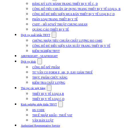
submenu
ĐĂNG KÝ LƯU HÀNH TRANG THIẾT BỊ Y TẾ C, D
for
CÔNG BỐ TIÊU CHUẨN ÁP DỤNG TRANG THIẾT BỊ Y TẾ LOẠI A, B
Dịch
CÔNG BỐ ĐỦ ĐIỀU KIỆN MUA BÁN THIẾT BỊ Y TẾ LOẠI B,C,D
vụ
nhập
PHÂN LOẠI TRANG THIẾT BỊ Y TẾ
khẩu
CSDT – HỒ SƠ KỸ THUẬT CHUNG ASEAN
TBYT
QUẢNG CÁO THIẾT BỊ Y TẾ
Show
Dịch vụ xuất khẩu TBYT
submenu
CHỨNG NHẬN TIÊU CHUẨN CHẤT LƯỢNG ISO 13485
for
CÔNG BỐ ĐỦ ĐIỀU KIỆN SẢN XUẤT TRANG THIẾT BỊ Y TẾ
Dịch
KIỂM NGHIỆM TBYT
vụ
xuất
AIRFREIGHT - SEAFREIGHT
khẩu
Show
Dịch vụ khác
TBYT
submenu
CÔNG BỐ MỸ PHẨM
for
TƯ VẤN CO FORM E, AK, D, EAV GIẢM THUẾ
Dịch
THỰC PHẨM CHỨC NĂNG
vụ
khác
KIỂM TRA CHẤT LƯỢNG
Show
Thủ tục các mặt hàng
submenu
THIẾT BỊ Y TẾ LOẠI A,B
for
THIẾT BỊ Y TẾ LOẠI C,D
Thủ
Show
tục
Kinh nghiệm nhập khẩu TBYT
submenu
các
HS CODE
for
mặt
THUẾ NHẬP KHẨU, THUẾ VAT
Kinh
hàng
VĂN BẢN LUẬT
nghiệm
nhập
Authorized Representative Service