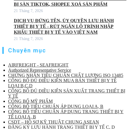
BỊ SÀN TIKTOK, SHOPEE XOÁ SẢN PHẨM
21 Tháng 7, 2026
DỊCH VỤ ĐỨNG TÊN, ỦY QUYỀN LƯU HÀNH
THIẾT BỊ Y TẾ - RÚT NGẮN LỘ TRÌNH NHẬP
KHẨU THIẾT BỊ Y TẾ VÀO VIỆT NAM
21 Tháng 7, 2026
Chuyên mục
AIRFREIGHT - SEAFREIGHT
Authorized Representative Service
CHỨNG NHẬN TIÊU CHUẨN CHẤT LƯỢNG ISO 13485
CÔNG BỐ ĐỦ ĐIỀU KIỆN MUA BÁN THIẾT BỊ Y TẾ
LOẠI B,C,D
CÔNG BỐ ĐỦ ĐIỀU KIỆN SẢN XUẤT TRANG THIẾT BỊ
Y TẾ
CÔNG BỐ MỸ PHẨM
CÔNG BỐ TIÊU CHUẨN ÁP DỤNG LOẠI A, B
CÔNG BỐ TIÊU CHUẨN ÁP DỤNG TRANG THIẾT BỊ Y
TẾ LOẠI A, B
CSDT – HỒ SƠ KỸ THUẬT CHUNG ASEAN
ĐĂNG KÝ LƯU HÀNH TRANG THIẾT BỊ Y TẾ C, D