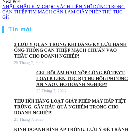
Next Post
NHẬP KHẨU KIM CHỌC VÁCH LIÊN NHĨ DÙNG TRONG
CAN THIỆP TIM MẠCH CẦN LÀM GIẤY PHÉP THỦ TỤC
GÌ?
Tin mới
3 LƯU Ý QUAN TRỌNG KHI ĐĂNG KÝ LƯU HÀNH
ỐNG THÔNG CAN THIỆP MẠCH CHUẨN VÀO
THẦU CHO DOANH NGHIỆP!
25 Tháng 7, 2026
GEL BÔI ÂM ĐẠO NỘP CÔNG BỐ TBYT
LOẠI B LIÊN TỤC BỊ THU HỒI: PHƯƠNG
ÁN NÀO CHO DOANH NGHIỆP?
25 Tháng 7, 2026
THU HỒI HÀNG LOẠT GIẤY PHÉP MÁY HẤP TIỆT
TRÙNG, GÂY HẬU QUẢ NGHIÊM TRỌNG CHO
DOANH NGHIỆP!
21 Tháng 7, 2026
KINH DOANH KÍNH ÁP TRÒNG: LƯU Ý ĐỂ TRÁNH