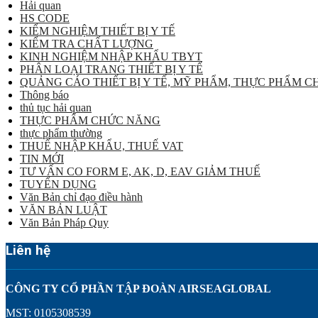
Hải quan
HS CODE
KIỂM NGHIỆM THIẾT BỊ Y TẾ
KIỂM TRA CHẤT LƯỢNG
KINH NGHIỆM NHẬP KHẨU TBYT
PHÂN LOẠI TRANG THIẾT BỊ Y TẾ
QUẢNG CÁO THIẾT BỊ Y TẾ, MỸ PHẨM, THỰC PHẨM 
Thông báo
thủ tục hải quan
THỰC PHẨM CHỨC NĂNG
thực phẩm thường
THUẾ NHẬP KHẨU, THUẾ VAT
TIN MỚI
TƯ VẤN CO FORM E, AK, D, EAV GIẢM THUẾ
TUYỂN DỤNG
Văn Bản chỉ đạo điều hành
VĂN BẢN LUẬT
Văn Bản Pháp Quy
Liên hệ
CÔNG TY CỔ PHẦN TẬP ĐOÀN AIRSEAGLOBAL
MST: 0105308539