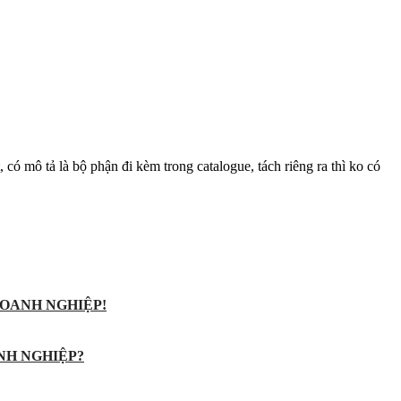
 có mô tả là bộ phận đi kèm trong catalogue, tách riêng ra thì ko có
OANH NGHIỆP!
NH NGHIỆP?