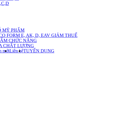
,C,D
ow
bmenu
Ố MỸ PHẨM
CO FORM E, AK, D, EAV GIẢM THUẾ
ch
HẨM CHỨC NĂNG
A CHẤT LƯỢNG
ác
n mới
Liên hệ
TUYỂN DỤNG