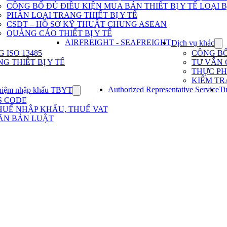
Dịch
CÔNG BỐ ĐỦ ĐIỀU KIỆN MUA BÁN THIẾT BỊ Y TẾ LOẠI B
vụ
PHÂN LOẠI TRANG THIẾT BỊ Y TẾ
nhập
khẩu
CSDT – HỒ SƠ KỸ THUẬT CHUNG ASEAN
TBYT
QUẢNG CÁO THIẾT BỊ Y TẾ
AIRFREIGHT - SEAFREIGHT
Dịch vụ khác
Sh
su
ISO 13485
CÔNG B
for
G THIẾT BỊ Y TẾ
TƯ VẤN 
Dị
THỰC P
vụ
KIỂM TR
kh
Authorized Representative Service
Ti
hiệm nhập khẩu TBYT
Show
submenu
S CODE
for
HUẾ NHẬP KHẨU, THUẾ VAT
Kinh
ĂN BẢN LUẬT
nghiệm
nhập
khẩu
TBYT