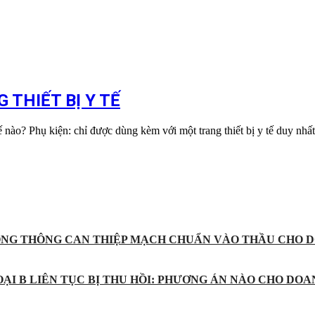
THIẾT BỊ Y TẾ
 nào? Phụ kiện: chỉ được dùng kèm với một trang thiết bị y tế duy nhất,
ỐNG THÔNG CAN THIỆP MẠCH CHUẨN VÀO THẦU CHO D
ẠI B LIÊN TỤC BỊ THU HỒI: PHƯƠNG ÁN NÀO CHO DOA