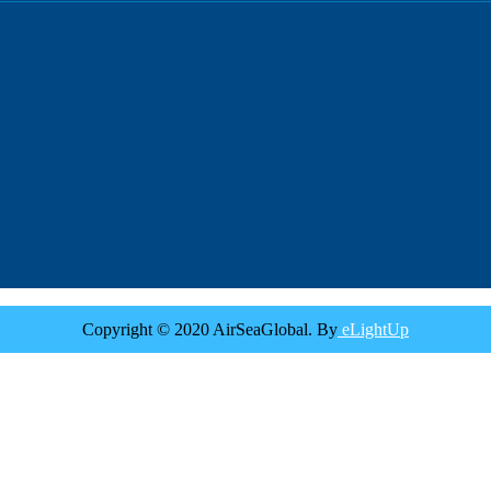
Copyright © 2020 AirSeaGlobal. By
eLightUp