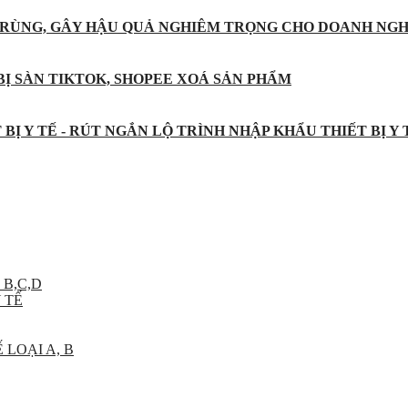
 TRÙNG, GÂY HẬU QUẢ NGHIÊM TRỌNG CHO DOANH NGH
BỊ SÀN TIKTOK, SHOPEE XOÁ SẢN PHẨM
BỊ Y TẾ - RÚT NGẮN LỘ TRÌNH NHẬP KHẨU THIẾT BỊ Y
 B,C,D
 TẾ
 LOẠI A, B