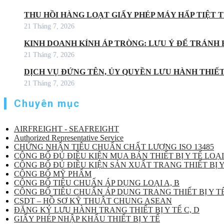
THU HỒI HÀNG LOẠT GIẤY PHÉP MÁY HẤP TIỆT
21 Tháng 7, 2026
KINH DOANH KÍNH ÁP TRÒNG: LƯU Ý ĐỂ TRÁNH 
21 Tháng 7, 2026
DỊCH VỤ ĐỨNG TÊN, ỦY QUYỀN LƯU HÀNH THIẾT 
21 Tháng 7, 2026
Chuyên mục
AIRFREIGHT - SEAFREIGHT
Authorized Representative Service
CHỨNG NHẬN TIÊU CHUẨN CHẤT LƯỢNG ISO 13485
CÔNG BỐ ĐỦ ĐIỀU KIỆN MUA BÁN THIẾT BỊ Y TẾ LOẠI
CÔNG BỐ ĐỦ ĐIỀU KIỆN SẢN XUẤT TRANG THIẾT BỊ Y
CÔNG BỐ MỸ PHẨM
CÔNG BỐ TIÊU CHUẨN ÁP DỤNG LOẠI A, B
CÔNG BỐ TIÊU CHUẨN ÁP DỤNG TRANG THIẾT BỊ Y TẾ
CSDT – HỒ SƠ KỸ THUẬT CHUNG ASEAN
ĐĂNG KÝ LƯU HÀNH TRANG THIẾT BỊ Y TẾ C, D
GIẤY PHÉP NHẬP KHẨU THIẾT BỊ Y TẾ