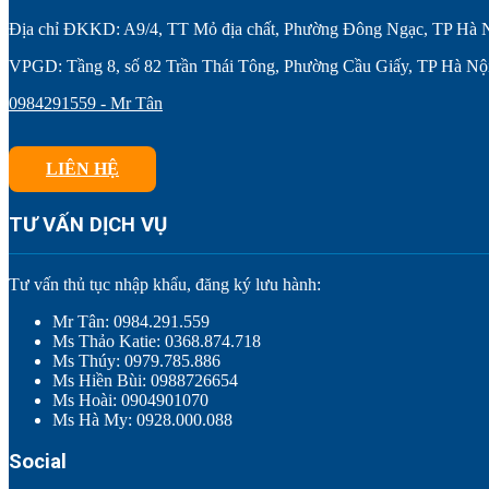
Địa chỉ ĐKKD: A9/4, TT Mỏ địa chất, Phường Đông Ngạc, TP Hà 
VPGD: Tầng 8, số 82 Trần Thái Tông, Phường Cầu Giấy, TP Hà Nộ
0984291559 - Mr Tân
LIÊN HỆ
TƯ VẤN DỊCH VỤ
Tư vấn thủ tục nhập khẩu, đăng ký lưu hành:
Mr Tân: 0984.291.559
Ms Thảo Katie: 0368.874.718
Ms Thúy: 0979.785.886
Ms Hiền Bùi: 0988726654
Ms Hoài: 0904901070
Ms Hà My: 0928.000.088
Social