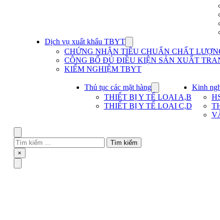
Dịch vụ xuất khẩu TBYT
Show
submenu
CHỨNG NHẬN TIÊU CHUẨN CHẤT LƯỢNG 
for
CÔNG BỐ ĐỦ ĐIỀU KIỆN SẢN XUẤT TRAN
Dịch
KIỂM NGHIỆM TBYT
vụ
xuất
khẩu
Thủ tục các mặt hàng
Kinh ng
Show
TBYT
submenu
THIẾT BỊ Y TẾ LOẠI A,B
H
for
THIẾT BỊ Y TẾ LOẠI C,D
T
Thủ
V
tục
các
mặt
Search
hàng
Tìm
kiếm
Close
×
cho:
Menu