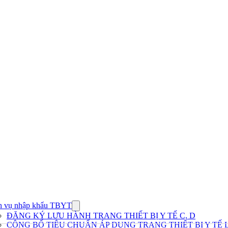
h vụ nhập khẩu TBYT
Show
submenu
ĐĂNG KÝ LƯU HÀNH TRANG THIẾT BỊ Y TẾ C, D
for
CÔNG BỐ TIÊU CHUẨN ÁP DỤNG TRANG THIẾT BỊ Y TẾ L