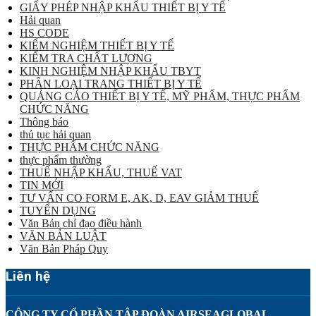
GIẤY PHÉP NHẬP KHẨU THIẾT BỊ Y TẾ
Hải quan
HS CODE
KIỂM NGHIỆM THIẾT BỊ Y TẾ
KIỂM TRA CHẤT LƯỢNG
KINH NGHIỆM NHẬP KHẨU TBYT
PHÂN LOẠI TRANG THIẾT BỊ Y TẾ
QUẢNG CÁO THIẾT BỊ Y TẾ, MỸ PHẨM, THỰC PHẨM
CHỨC NĂNG
Thông báo
thủ tục hải quan
THỰC PHẨM CHỨC NĂNG
thực phẩm thường
THUẾ NHẬP KHẨU, THUẾ VAT
TIN MỚI
TƯ VẤN CO FORM E, AK, D, EAV GIẢM THUẾ
TUYỂN DỤNG
Văn Bản chỉ đạo điều hành
VĂN BẢN LUẬT
Văn Bản Pháp Quy
Liên hệ
CÔNG TY CỔ PHẦN TẬP ĐOÀN AIRSEAGLOBAL