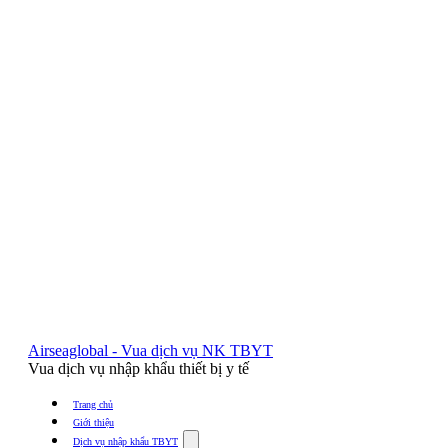
Airseaglobal - Vua dịch vụ NK TBYT
Vua dịch vụ nhập khẩu thiết bị y tế
Trang chủ
Giới thiệu
Show
Dịch vụ nhập khẩu TBYT