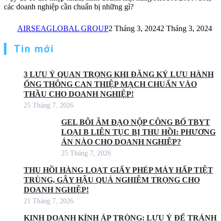
các doanh nghiệp cần chuẩn bị những gì?
AIRSEAGLOBAL GROUP
2 Tháng 3, 2024
2 Tháng 3, 2024
Tin mới
3 LƯU Ý QUAN TRỌNG KHI ĐĂNG KÝ LƯU HÀNH
ỐNG THÔNG CAN THIỆP MẠCH CHUẨN VÀO
THẦU CHO DOANH NGHIỆP!
25 Tháng 7, 2026
GEL BÔI ÂM ĐẠO NỘP CÔNG BỐ TBYT
LOẠI B LIÊN TỤC BỊ THU HỒI: PHƯƠNG
ÁN NÀO CHO DOANH NGHIỆP?
25 Tháng 7, 2026
THU HỒI HÀNG LOẠT GIẤY PHÉP MÁY HẤP TIỆT
TRÙNG, GÂY HẬU QUẢ NGHIÊM TRỌNG CHO
DOANH NGHIỆP!
21 Tháng 7, 2026
KINH DOANH KÍNH ÁP TRÒNG: LƯU Ý ĐỂ TRÁNH