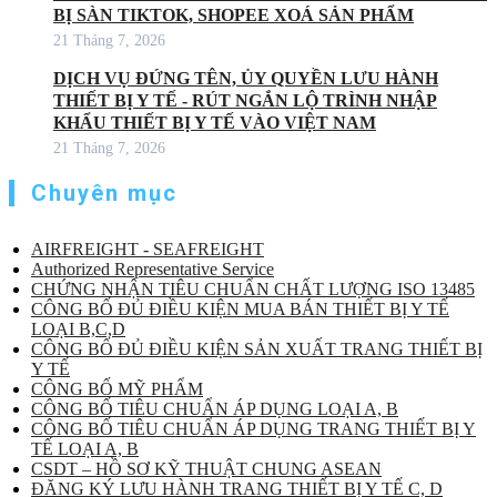
BỊ SÀN TIKTOK, SHOPEE XOÁ SẢN PHẨM
21 Tháng 7, 2026
DỊCH VỤ ĐỨNG TÊN, ỦY QUYỀN LƯU HÀNH
THIẾT BỊ Y TẾ - RÚT NGẮN LỘ TRÌNH NHẬP
KHẨU THIẾT BỊ Y TẾ VÀO VIỆT NAM
21 Tháng 7, 2026
Chuyên mục
AIRFREIGHT - SEAFREIGHT
Authorized Representative Service
CHỨNG NHẬN TIÊU CHUẨN CHẤT LƯỢNG ISO 13485
CÔNG BỐ ĐỦ ĐIỀU KIỆN MUA BÁN THIẾT BỊ Y TẾ
LOẠI B,C,D
CÔNG BỐ ĐỦ ĐIỀU KIỆN SẢN XUẤT TRANG THIẾT BỊ
Y TẾ
CÔNG BỐ MỸ PHẨM
CÔNG BỐ TIÊU CHUẨN ÁP DỤNG LOẠI A, B
CÔNG BỐ TIÊU CHUẨN ÁP DỤNG TRANG THIẾT BỊ Y
TẾ LOẠI A, B
CSDT – HỒ SƠ KỸ THUẬT CHUNG ASEAN
ĐĂNG KÝ LƯU HÀNH TRANG THIẾT BỊ Y TẾ C, D