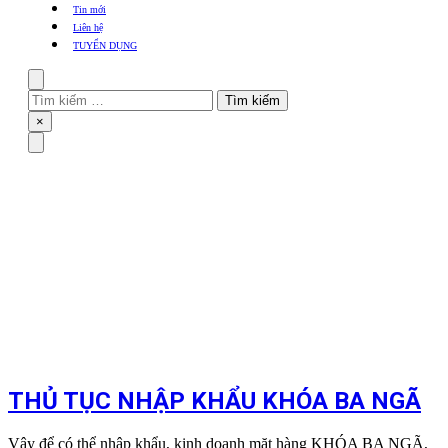
khẩu
Tin mới
TBYT
Liên hệ
TUYỂN DỤNG
Search
Tìm
kiếm
Close
×
cho:
Menu
THỦ TỤC NHẬP KHẨU KHÓA BA NGÃ
Vậy để có thể nhập khẩu, kinh doanh mặt hàng KHÓA BA NGÃ,