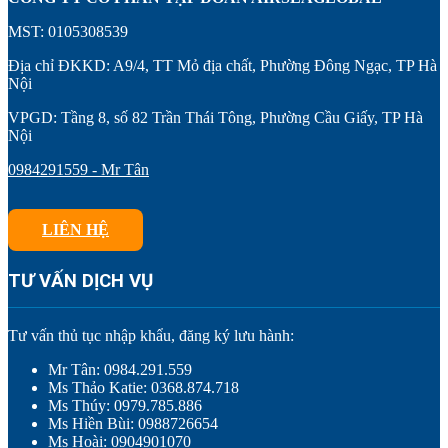
MST: 0105308539
Địa chỉ ĐKKD: A9/4, TT Mỏ địa chất, Phường Đông Ngạc, TP Hà
Nội
VPGD: Tầng 8, số 82 Trần Thái Tông, Phường Cầu Giấy, TP Hà
Nội
0984291559 - Mr Tân
LIÊN HỆ
TƯ VẤN DỊCH VỤ
Tư vấn thủ tục nhập khẩu, đăng ký lưu hành:
Mr Tân: 0984.291.559
Ms Thảo Katie: 0368.874.718
Ms Thúy: 0979.785.886
Ms Hiền Bùi: 0988726654
Ms Hoài: 0904901070