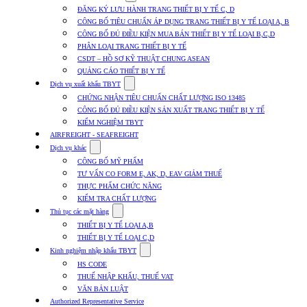
submenu
ĐĂNG KÝ LƯU HÀNH TRANG THIẾT BỊ Y TẾ C, D
for
CÔNG BỐ TIÊU CHUẨN ÁP DỤNG TRANG THIẾT BỊ Y TẾ LOẠI A, B
Dịch
CÔNG BỐ ĐỦ ĐIỀU KIỆN MUA BÁN THIẾT BỊ Y TẾ LOẠI B,C,D
vụ
nhập
PHÂN LOẠI TRANG THIẾT BỊ Y TẾ
khẩu
CSDT – HỒ SƠ KỸ THUẬT CHUNG ASEAN
TBYT
QUẢNG CÁO THIẾT BỊ Y TẾ
Show
Dịch vụ xuất khẩu TBYT
submenu
CHỨNG NHẬN TIÊU CHUẨN CHẤT LƯỢNG ISO 13485
for
CÔNG BỐ ĐỦ ĐIỀU KIỆN SẢN XUẤT TRANG THIẾT BỊ Y TẾ
Dịch
KIỂM NGHIỆM TBYT
vụ
xuất
AIRFREIGHT - SEAFREIGHT
khẩu
Show
Dịch vụ khác
TBYT
submenu
CÔNG BỐ MỸ PHẨM
for
TƯ VẤN CO FORM E, AK, D, EAV GIẢM THUẾ
Dịch
THỰC PHẨM CHỨC NĂNG
vụ
khác
KIỂM TRA CHẤT LƯỢNG
Show
Thủ tục các mặt hàng
submenu
THIẾT BỊ Y TẾ LOẠI A,B
for
THIẾT BỊ Y TẾ LOẠI C,D
Thủ
Show
tục
Kinh nghiệm nhập khẩu TBYT
submenu
các
HS CODE
for
mặt
THUẾ NHẬP KHẨU, THUẾ VAT
Kinh
hàng
VĂN BẢN LUẬT
nghiệm
nhập
Authorized Representative Service