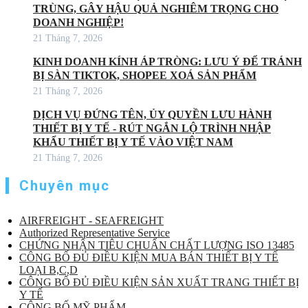
TRÙNG, GÂY HẬU QUẢ NGHIÊM TRỌNG CHO
DOANH NGHIỆP!
21 Tháng 7, 2026
KINH DOANH KÍNH ÁP TRÒNG: LƯU Ý ĐỂ TRÁNH
BỊ SÀN TIKTOK, SHOPEE XOÁ SẢN PHẨM
21 Tháng 7, 2026
DỊCH VỤ ĐỨNG TÊN, ỦY QUYỀN LƯU HÀNH
THIẾT BỊ Y TẾ - RÚT NGẮN LỘ TRÌNH NHẬP
KHẨU THIẾT BỊ Y TẾ VÀO VIỆT NAM
21 Tháng 7, 2026
Chuyên mục
AIRFREIGHT - SEAFREIGHT
Authorized Representative Service
CHỨNG NHẬN TIÊU CHUẨN CHẤT LƯỢNG ISO 13485
CÔNG BỐ ĐỦ ĐIỀU KIỆN MUA BÁN THIẾT BỊ Y TẾ
LOẠI B,C,D
CÔNG BỐ ĐỦ ĐIỀU KIỆN SẢN XUẤT TRANG THIẾT BỊ
Y TẾ
CÔNG BỐ MỸ PHẨM