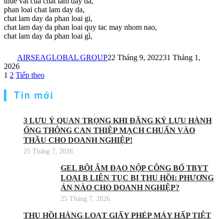
thue vat cua chat lam day da,
phan loai chat lam day da,
chat lam day da phan loai gi,
chat lam day da phan loai quy tac may nhom nao,
chat lam day da phan loai gì,
AIRSEAGLOBAL GROUP
22 Tháng 9, 2022
31 Tháng 1,
2026
Phân
1
2
Tiếp theo
trang
Tin mới
bài
viết
3 LƯU Ý QUAN TRỌNG KHI ĐĂNG KÝ LƯU HÀNH
ỐNG THÔNG CAN THIỆP MẠCH CHUẨN VÀO
THẦU CHO DOANH NGHIỆP!
25 Tháng 7, 2026
GEL BÔI ÂM ĐẠO NỘP CÔNG BỐ TBYT
LOẠI B LIÊN TỤC BỊ THU HỒI: PHƯƠNG
ÁN NÀO CHO DOANH NGHIỆP?
25 Tháng 7, 2026
THU HỒI HÀNG LOẠT GIẤY PHÉP MÁY HẤP TIỆT