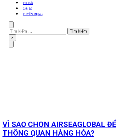
khẩu
Tin mới
TBYT
Liên hệ
TUYỂN DỤNG
Search
Tìm
kiếm
Close
×
cho:
Menu
VÌ SAO CHỌN AIRSEAGLOBAL ĐỂ
THÔNG QUAN HÀNG HÓA?