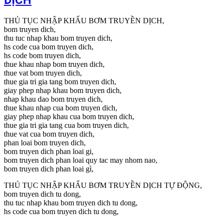
THỦ TỤC NHẬP KHẨU BƠM TRUYỀN DỊCH,
bom truyen dich,
thu tuc nhap khau bom truyen dich,
hs code cua bom truyen dich,
hs code bom truyen dich,
thue khau nhap bom truyen dich,
thue vat bom truyen dich,
thue gia tri gia tang bom truyen dich,
giay phep nhap khau bom truyen dich,
nhap khau dao bom truyen dich,
thue khau nhap cua bom truyen dich,
giay phep nhap khau cua bom truyen dich,
thue gia tri gia tang cua bom truyen dich,
thue vat cua bom truyen dich,
phan loai bom truyen dich,
bom truyen dich phan loai gi,
bom truyen dich phan loai quy tac may nhom nao,
bom truyen dich phan loai gì,
THỦ TỤC NHẬP KHẨU BƠM TRUYỀN DỊCH TỰ ĐỘNG,
bom truyen dich tu dong,
thu tuc nhap khau bom truyen dich tu dong,
hs code cua bom truyen dich tu dong,