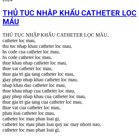
THỦ TỤC NHẬP KHẨU CATHETER LỌC
MÁU
THỦ TỤC NHẬP KHẨU CATHETER LỌC MÁU,
catheter loc mau,
thu tuc nhap khau catheter loc mau,
hs code cua catheter loc mau,
hs code catheter loc mau,
thue khau nhap catheter loc mau,
thue vat catheter loc mau,
thue gia tri gia tang catheter loc mau,
giay phep nhap khau catheter loc mau,
nhap khau dao catheter loc mau,
thue khau nhap cua catheter loc mau,
giay phep nhap khau cua catheter loc mau,
thue gia tri gia tang cua catheter loc mau,
thue vat cua catheter loc mau,
phan loai catheter loc mau,
catheter loc mau phan loai gi,
catheter loc mau phan loai quy tac may nhom nao,
catheter loc mau phan loai gì,