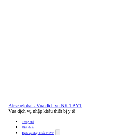
Airseaglobal - Vua dịch vụ NK TBYT
Vua dịch vụ nhập khẩu thiết bị y tế
Trang chủ
Giới thiệu
Show
Dịch vụ nhập khẩu TBYT