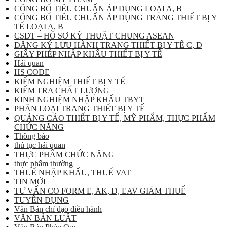
CÔNG BỐ TIÊU CHUẨN ÁP DỤNG LOẠI A, B
CÔNG BỐ TIÊU CHUẨN ÁP DỤNG TRANG THIẾT BỊ Y
TẾ LOẠI A, B
CSDT – HỒ SƠ KỸ THUẬT CHUNG ASEAN
ĐĂNG KÝ LƯU HÀNH TRANG THIẾT BỊ Y TẾ C, D
GIẤY PHÉP NHẬP KHẨU THIẾT BỊ Y TẾ
Hải quan
HS CODE
KIỂM NGHIỆM THIẾT BỊ Y TẾ
KIỂM TRA CHẤT LƯỢNG
KINH NGHIỆM NHẬP KHẨU TBYT
PHÂN LOẠI TRANG THIẾT BỊ Y TẾ
QUẢNG CÁO THIẾT BỊ Y TẾ, MỸ PHẨM, THỰC PHẨM
CHỨC NĂNG
Thông báo
thủ tục hải quan
THỰC PHẨM CHỨC NĂNG
thực phẩm thường
THUẾ NHẬP KHẨU, THUẾ VAT
TIN MỚI
TƯ VẤN CO FORM E, AK, D, EAV GIẢM THUẾ
TUYỂN DỤNG
Văn Bản chỉ đạo điều hành
VĂN BẢN LUẬT