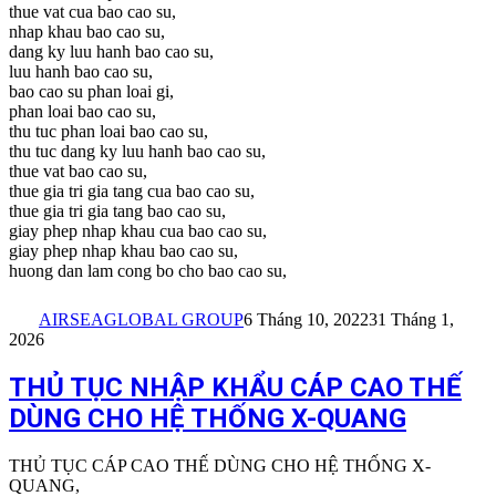
thue vat cua bao cao su,
nhap khau bao cao su,
dang ky luu hanh bao cao su,
luu hanh bao cao su,
bao cao su phan loai gi,
phan loai bao cao su,
thu tuc phan loai bao cao su,
thu tuc dang ky luu hanh bao cao su,
thue vat bao cao su,
thue gia tri gia tang cua bao cao su,
thue gia tri gia tang bao cao su,
giay phep nhap khau cua bao cao su,
giay phep nhap khau bao cao su,
huong dan lam cong bo cho bao cao su,
AIRSEAGLOBAL GROUP
6 Tháng 10, 2022
31 Tháng 1,
2026
THỦ TỤC NHẬP KHẨU CÁP CAO THẾ
DÙNG CHO HỆ THỐNG X-QUANG
THỦ TỤC CÁP CAO THẾ DÙNG CHO HỆ THỐNG X-
QUANG,