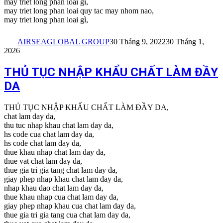
may triet long phan loai gi,
may triet long phan loai quy tac may nhom nao,
may triet long phan loai gì,
AIRSEAGLOBAL GROUP
30 Tháng 9, 2022
30 Tháng 1,
2026
THỦ TỤC NHẬP KHẨU CHẤT LÀM ĐẦY
DA
THỦ TỤC NHẬP KHẨU CHẤT LÀM ĐẦY DA,
chat lam day da,
thu tuc nhap khau chat lam day da,
hs code cua chat lam day da,
hs code chat lam day da,
thue khau nhap chat lam day da,
thue vat chat lam day da,
thue gia tri gia tang chat lam day da,
giay phep nhap khau chat lam day da,
nhap khau dao chat lam day da,
thue khau nhap cua chat lam day da,
giay phep nhap khau cua chat lam day da,
thue gia tri gia tang cua chat lam day da,