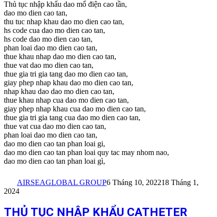
Thủ tục nhập khẩu dao mổ điện cao tần,
dao mo dien cao tan,
thu tuc nhap khau dao mo dien cao tan,
hs code cua dao mo dien cao tan,
hs code dao mo dien cao tan,
phan loai dao mo dien cao tan,
thue khau nhap dao mo dien cao tan,
thue vat dao mo dien cao tan,
thue gia tri gia tang dao mo dien cao tan,
giay phep nhap khau dao mo dien cao tan,
nhap khau dao dao mo dien cao tan,
thue khau nhap cua dao mo dien cao tan,
giay phep nhap khau cua dao mo dien cao tan,
thue gia tri gia tang cua dao mo dien cao tan,
thue vat cua dao mo dien cao tan,
phan loai dao mo dien cao tan,
dao mo dien cao tan phan loai gi,
dao mo dien cao tan phan loai quy tac may nhom nao,
dao mo dien cao tan phan loai gì,
AIRSEAGLOBAL GROUP
6 Tháng 10, 2022
18 Tháng 1,
2024
THỦ TỤC NHẬP KHẨU CATHETER