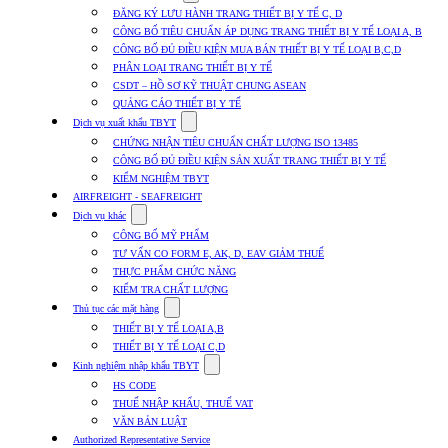
submenu
ĐĂNG KÝ LƯU HÀNH TRANG THIẾT BỊ Y TẾ C, D
for
CÔNG BỐ TIÊU CHUẨN ÁP DỤNG TRANG THIẾT BỊ Y TẾ LOẠI A, B
Dịch
CÔNG BỐ ĐỦ ĐIỀU KIỆN MUA BÁN THIẾT BỊ Y TẾ LOẠI B,C,D
vụ
nhập
PHÂN LOẠI TRANG THIẾT BỊ Y TẾ
khẩu
CSDT – HỒ SƠ KỸ THUẬT CHUNG ASEAN
TBYT
QUẢNG CÁO THIẾT BỊ Y TẾ
Show
Dịch vụ xuất khẩu TBYT
submenu
CHỨNG NHẬN TIÊU CHUẨN CHẤT LƯỢNG ISO 13485
for
CÔNG BỐ ĐỦ ĐIỀU KIỆN SẢN XUẤT TRANG THIẾT BỊ Y TẾ
Dịch
KIỂM NGHIỆM TBYT
vụ
xuất
AIRFREIGHT - SEAFREIGHT
khẩu
Show
Dịch vụ khác
TBYT
submenu
CÔNG BỐ MỸ PHẨM
for
TƯ VẤN CO FORM E, AK, D, EAV GIẢM THUẾ
Dịch
THỰC PHẨM CHỨC NĂNG
vụ
khác
KIỂM TRA CHẤT LƯỢNG
Show
Thủ tục các mặt hàng
submenu
THIẾT BỊ Y TẾ LOẠI A,B
for
THIẾT BỊ Y TẾ LOẠI C,D
Thủ
Show
tục
Kinh nghiệm nhập khẩu TBYT
submenu
các
HS CODE
for
mặt
THUẾ NHẬP KHẨU, THUẾ VAT
Kinh
hàng
VĂN BẢN LUẬT
nghiệm
nhập
Authorized Representative Service