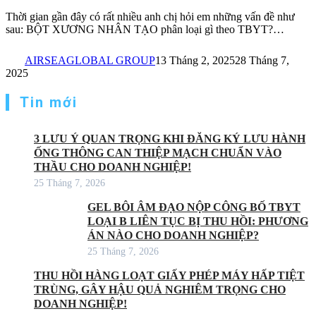
Thời gian gần đây có rất nhiều anh chị hỏi em những vấn đề như
sau: BỘT XƯƠNG NHÂN TẠO phân loại gì theo TBYT?…
AIRSEAGLOBAL GROUP
13 Tháng 2, 2025
28 Tháng 7,
2025
Tin mới
3 LƯU Ý QUAN TRỌNG KHI ĐĂNG KÝ LƯU HÀNH
ỐNG THÔNG CAN THIỆP MẠCH CHUẨN VÀO
THẦU CHO DOANH NGHIỆP!
25 Tháng 7, 2026
GEL BÔI ÂM ĐẠO NỘP CÔNG BỐ TBYT
LOẠI B LIÊN TỤC BỊ THU HỒI: PHƯƠNG
ÁN NÀO CHO DOANH NGHIỆP?
25 Tháng 7, 2026
THU HỒI HÀNG LOẠT GIẤY PHÉP MÁY HẤP TIỆT
TRÙNG, GÂY HẬU QUẢ NGHIÊM TRỌNG CHO
DOANH NGHIỆP!