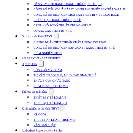
submenu
ĐĂNG KÝ LƯU HÀNH TRANG THIẾT BỊ Y TẾ C, D
for
CÔNG BỐ TIÊU CHUẨN ÁP DỤNG TRANG THIẾT BỊ Y TẾ LOẠI A, B
Dịch
CÔNG BỐ ĐỦ ĐIỀU KIỆN MUA BÁN THIẾT BỊ Y TẾ LOẠI B,C,D
vụ
nhập
PHÂN LOẠI TRANG THIẾT BỊ Y TẾ
khẩu
CSDT – HỒ SƠ KỸ THUẬT CHUNG ASEAN
TBYT
QUẢNG CÁO THIẾT BỊ Y TẾ
Show
Dịch vụ xuất khẩu TBYT
submenu
CHỨNG NHẬN TIÊU CHUẨN CHẤT LƯỢNG ISO 13485
for
CÔNG BỐ ĐỦ ĐIỀU KIỆN SẢN XUẤT TRANG THIẾT BỊ Y TẾ
Dịch
KIỂM NGHIỆM TBYT
vụ
xuất
AIRFREIGHT - SEAFREIGHT
khẩu
Show
Dịch vụ khác
TBYT
submenu
CÔNG BỐ MỸ PHẨM
for
TƯ VẤN CO FORM E, AK, D, EAV GIẢM THUẾ
Dịch
THỰC PHẨM CHỨC NĂNG
vụ
khác
KIỂM TRA CHẤT LƯỢNG
Show
Thủ tục các mặt hàng
submenu
THIẾT BỊ Y TẾ LOẠI A,B
for
THIẾT BỊ Y TẾ LOẠI C,D
Thủ
Show
tục
Kinh nghiệm nhập khẩu TBYT
submenu
các
HS CODE
for
mặt
THUẾ NHẬP KHẨU, THUẾ VAT
Kinh
hàng
VĂN BẢN LUẬT
nghiệm
nhập
Authorized Representative Service