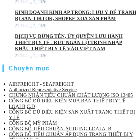
21 Tháng 7, 2026
KINH DOANH KÍNH ÁP TRÒNG: LƯU Ý ĐỂ TRÁNH
BỊ SÀN TIKTOK, SHOPEE XOÁ SẢN PHẨM
21 Tháng 7, 2026
DỊCH VỤ ĐỨNG TÊN, ỦY QUYỀN LƯU HÀNH
THIẾT BỊ Y TẾ - RÚT NGẮN LỘ TRÌNH NHẬP
KHẨU THIẾT BỊ Y TẾ VÀO VIỆT NAM
21 Tháng 7, 2026
Chuyên mục
AIRFREIGHT - SEAFREIGHT
Authorized Representative Service
CHỨNG NHẬN TIÊU CHUẨN CHẤT LƯỢNG ISO 13485
CÔNG BỐ ĐỦ ĐIỀU KIỆN MUA BÁN THIẾT BỊ Y TẾ
LOẠI B,C,D
CÔNG BỐ ĐỦ ĐIỀU KIỆN SẢN XUẤT TRANG THIẾT BỊ
Y TẾ
CÔNG BỐ MỸ PHẨM
CÔNG BỐ TIÊU CHUẨN ÁP DỤNG LOẠI A, B
CÔNG BỐ TIÊU CHUẨN ÁP DỤNG TRANG THIẾT BỊ Y