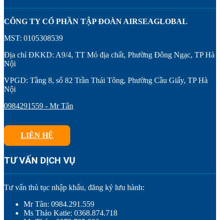
CÔNG TY CỔ PHẦN TẬP ĐOÀN AIRSEAGLOBAL
MST: 0105308539
Địa chỉ ĐKKD: A9/4, TT Mỏ địa chất, Phường Đông Ngạc, TP Hà
Nội
VPGD: Tầng 8, số 82 Trần Thái Tông, Phường Cầu Giấy, TP Hà
Nội
0984291559 - Mr Tân
LIÊN HỆ
TƯ VẤN DỊCH VỤ
Tư vấn thủ tục nhập khẩu, đăng ký lưu hành:
Mr Tân: 0984.291.559
Ms Thảo Katie: 0368.874.718