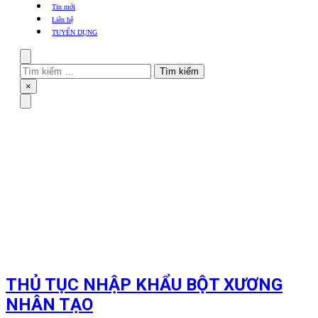
khẩu
Tin mới
TBYT
Liên hệ
TUYỂN DỤNG
Search
Tìm
kiếm
Close
×
cho:
Menu
THỦ TỤC NHẬP KHẨU BỘT XƯƠNG
NHÂN TẠO