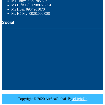
Ms Thúy: 0979.785.886
Ms Hiền Bùi: 0988726654
Ms Hoài: 0904901070
Ms Hà My: 0928.000.088
Social
Copyright © 2020 AirSeaGlobal. By
eLightUp