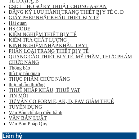
TẾ LOẠI A, B
CSDT – HỒ SƠ KỸ THUẬT CHUNG ASEAN
ĐĂNG KÝ LƯU HÀNH TRANG THIẾT BỊ Y TẾ C, D
GIẤY PHÉP NHẬP KHẨU THIẾT BỊ Y TẾ
Hải quan
HS CODE
KIỂM NGHIỆM THIẾT BỊ Y TẾ
KIỂM TRA CHẤT LƯỢNG
KINH NGHIỆM NHẬP KHẨU TBYT
PHÂN LOẠI TRANG THIẾT BỊ Y TẾ
QUẢNG CÁO THIẾT BỊ Y TẾ, MỸ PHẨM, THỰC PHẨM
CHỨC NĂNG
Thông báo
thủ tục hải quan
THỰC PHẨM CHỨC NĂNG
thực phẩm thường
THUẾ NHẬP KHẨU, THUẾ VAT
TIN MỚI
TƯ VẤN CO FORM E, AK, D, EAV GIẢM THUẾ
TUYỂN DỤNG
Văn Bản chỉ đạo điều hành
VĂN BẢN LUẬT
Văn Bản Pháp Quy
Liên hệ