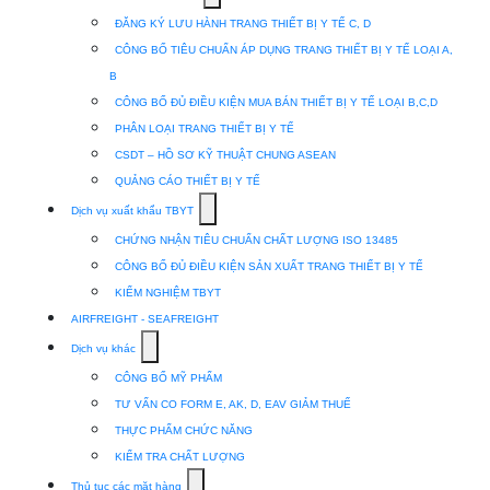
submenu
ĐĂNG KÝ LƯU HÀNH TRANG THIẾT BỊ Y TẾ C, D
for
CÔNG BỐ TIÊU CHUẨN ÁP DỤNG TRANG THIẾT BỊ Y TẾ LOẠI A,
Dịch
B
vụ
CÔNG BỐ ĐỦ ĐIỀU KIỆN MUA BÁN THIẾT BỊ Y TẾ LOẠI B,C,D
nhập
PHÂN LOẠI TRANG THIẾT BỊ Y TẾ
khẩu
CSDT – HỒ SƠ KỸ THUẬT CHUNG ASEAN
TBYT
QUẢNG CÁO THIẾT BỊ Y TẾ
Show
Dịch vụ xuất khẩu TBYT
submenu
CHỨNG NHẬN TIÊU CHUẨN CHẤT LƯỢNG ISO 13485
for
CÔNG BỐ ĐỦ ĐIỀU KIỆN SẢN XUẤT TRANG THIẾT BỊ Y TẾ
Dịch
KIỂM NGHIỆM TBYT
vụ
AIRFREIGHT - SEAFREIGHT
xuất
Show
Dịch vụ khác
khẩu
submenu
CÔNG BỐ MỸ PHẨM
TBYT
for
TƯ VẤN CO FORM E, AK, D, EAV GIẢM THUẾ
Dịch
THỰC PHẨM CHỨC NĂNG
vụ
KIỂM TRA CHẤT LƯỢNG
khác
Show
Thủ tục các mặt hàng