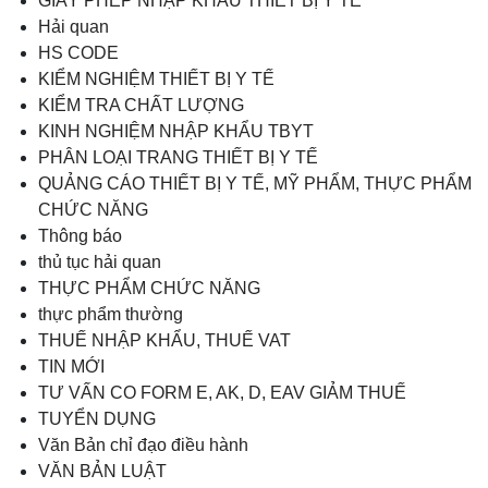
GIẤY PHÉP NHẬP KHẨU THIẾT BỊ Y TẾ
Hải quan
HS CODE
KIỂM NGHIỆM THIẾT BỊ Y TẾ
KIỂM TRA CHẤT LƯỢNG
KINH NGHIỆM NHẬP KHẨU TBYT
PHÂN LOẠI TRANG THIẾT BỊ Y TẾ
QUẢNG CÁO THIẾT BỊ Y TẾ, MỸ PHẨM, THỰC PHẨM
CHỨC NĂNG
Thông báo
thủ tục hải quan
THỰC PHẨM CHỨC NĂNG
thực phẩm thường
THUẾ NHẬP KHẨU, THUẾ VAT
TIN MỚI
TƯ VẤN CO FORM E, AK, D, EAV GIẢM THUẾ
TUYỂN DỤNG
Văn Bản chỉ đạo điều hành
VĂN BẢN LUẬT