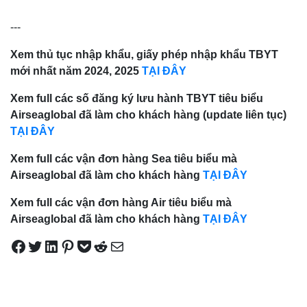
---
Xem thủ tục nhập khẩu, giấy phép nhập khẩu TBYT
mới nhất năm 2024, 2025
TẠI ĐÂY
Xem full các số đăng ký lưu hành TBYT tiêu biểu
Airseaglobal đã làm cho khách hàng (update liên tục)
TẠI ĐÂY
Xem full các vận đơn hàng Sea tiêu biểu mà
Airseaglobal đã làm cho khách hàng
TẠI ĐÂY
Xem full các vận đơn hàng Air tiêu biểu mà
Airseaglobal đã làm cho khách hàng
TẠI ĐÂY
Share on Facebook
Tweet on Twitter
Share on LinkedIn
Pin on Pinterest
Save to pocket
Share on Reddit
Share via Email
Điều
hướng