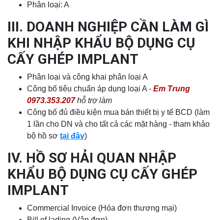
Phân loại: A
I
II. DOANH NGHIỆP CẦN LÀM GÌ
KHI NHẬP KHẨU BỘ DỤNG CỤ
CẤY GHÉP IMPLANT
Phân loại và công khai phân loại A
Công bố tiêu chuẩn áp dụng loại A -
Em Trung
0973.353.207
hỗ trợ làm
Công bố đủ điều kiện mua bán thiết bị y tế BCD (làm
1 lần cho DN và cho tất cả các mặt hàng - tham khảo
bộ hồ sơ
tại đây
)
IV. HỒ SƠ HẢI QUAN NHẬP
KHẨU BỘ DỤNG CỤ CẤY GHÉP
IMPLANT
Commercial Invoice (Hóa đơn thương mại)
Bill of lading (Vận đơn)