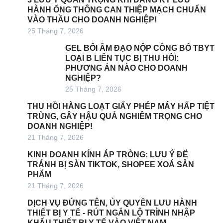
HÀNH ỐNG THÔNG CAN THIỆP MẠCH CHUẨN
VÀO THẦU CHO DOANH NGHIỆP!
25 Tháng 7, 2026
GEL BÔI ÂM ĐẠO NỘP CÔNG BỐ TBYT
LOẠI B LIÊN TỤC BỊ THU HỒI:
PHƯƠNG ÁN NÀO CHO DOANH
NGHIỆP?
25 Tháng 7, 2026
THU HỒI HÀNG LOẠT GIẤY PHÉP MÁY HẤP TIỆT
TRÙNG, GÂY HẬU QUẢ NGHIÊM TRỌNG CHO
DOANH NGHIỆP!
21 Tháng 7, 2026
KINH DOANH KÍNH ÁP TRÒNG: LƯU Ý ĐỂ
TRÁNH BỊ SÀN TIKTOK, SHOPEE XOÁ SẢN
PHẨM
21 Tháng 7, 2026
DỊCH VỤ ĐỨNG TÊN, ỦY QUYỀN LƯU HÀNH
THIẾT BỊ Y TẾ - RÚT NGẮN LỘ TRÌNH NHẬP
KHẨU THIẾT BỊ Y TẾ VÀO VIỆT NAM