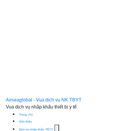
Airseaglobal - Vua dịch vụ NK TBYT
Vua dịch vụ nhập khẩu thiết bị y tế
Trang chủ
Giới thiệu
Show
Dịch vụ nhập khẩu TBYT