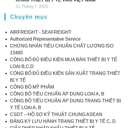
21 Tháng 7, 2026
Chuyên mục
AIRFREIGHT - SEAFREIGHT
Authorized Representative Service
CHỨNG NHẬN TIÊU CHUẨN CHẤT LƯỢNG ISO
13485
CÔNG BỐ ĐỦ ĐIỀU KIỆN MUA BÁN THIẾT BỊ Y TẾ
LOẠI B,C,D
CÔNG BỐ ĐỦ ĐIỀU KIỆN SẢN XUẤT TRANG THIẾT
BỊ Y TẾ
CÔNG BỐ MỸ PHẨM
CÔNG BỐ TIÊU CHUẨN ÁP DỤNG LOẠI A, B
CÔNG BỐ TIÊU CHUẨN ÁP DỤNG TRANG THIẾT BỊ
Y TẾ LOẠI A, B
CSDT – HỒ SƠ KỸ THUẬT CHUNG ASEAN
ĐĂNG KÝ LƯU HÀNH TRANG THIẾT BỊ Y TẾ C, D