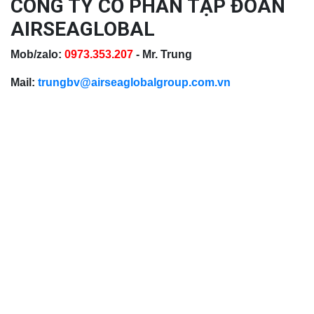
CÔNG TY CỔ PHẦN TẬP ĐOÀN
AIRSEAGLOBAL
Mob/zalo:
0973.353.207
- Mr. Trung
Mail:
trungbv@airseaglobalgroup.com.vn