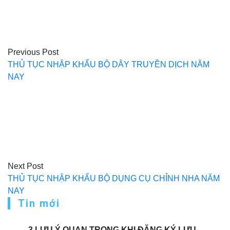
bài
viết
Previous Post
THỦ TỤC NHẬP KHẨU BỘ DÂY TRUYỀN DỊCH NĂM
NAY
Next Post
THỦ TỤC NHẬP KHẨU BỘ DỤNG CỤ CHỈNH NHA NĂM
NAY
Tin mới
3 LƯU Ý QUAN TRỌNG KHI ĐĂNG KÝ LƯU