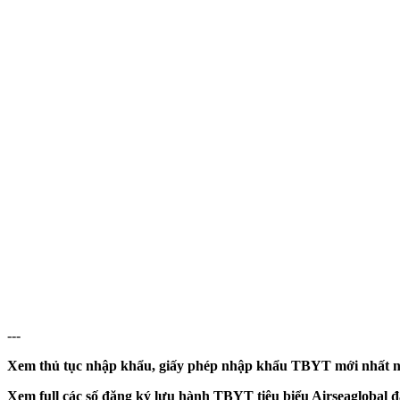
---
Xem thủ tục nhập khẩu, giấy phép nhập khẩu TBYT mới nhất n
Xem full các số đăng ký lưu hành TBYT tiêu biểu Airseaglobal đ