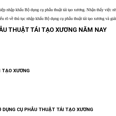
iệp nhập khẩu Bộ dụng cụ phẫu thuật tái tạo xương. Nhận thấy việc nh
 hiểu rõ về thủ tục nhập khẩu Bộ dụng cụ phẫu thuật tái tạo xương và g
ẪU THUẬT TÁI TẠO XƯƠNG
NĂM NAY
I TẠO XƯƠNG
BỘ DỤNG CỤ PHẪU THUẬT TÁI TẠO XƯƠNG