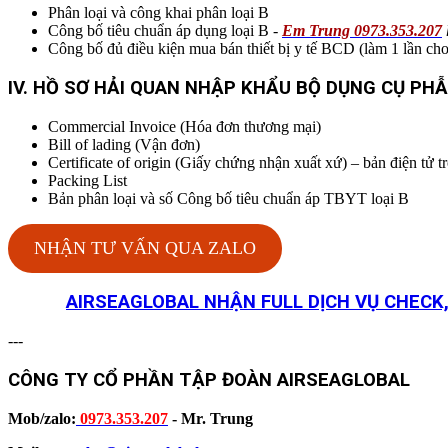
Phân loại và công khai phân loại B
Công bố tiêu chuẩn áp dụng loại B -
Em Trung 0973.353.207
Công bố đủ điều kiện mua bán thiết bị y tế BCD (làm 1 lần ch
IV. HỒ SƠ HẢI QUAN NHẬP KHẨU BỘ DỤNG CỤ PH
Commercial Invoice (Hóa đơn thương mại)
Bill of lading (Vận đơn)
Certificate of origin (Giấy chứng nhận xuất xứ) – bản điện t
Packing List
Bản phân loại và số Công bố tiêu chuẩn áp TBYT loại B
NHẬN TƯ VẤN QUA ZALO
AIRSEAGLOBAL NHẬN FULL DỊCH VỤ CHECK,
---
CÔNG TY CỔ PHẦN TẬP ĐOÀN AIRSEAGLOBAL
Mob/zalo:
0973.353.207
- Mr. Trung