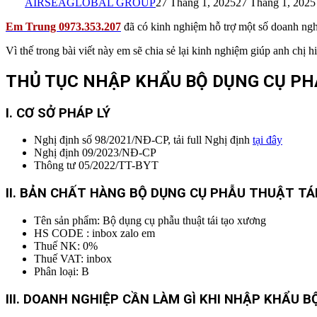
AIRSEAGLOBAL GROUP
27 Tháng 1, 2025
27 Tháng 1, 2025
Em Trung 0973.353.207
đã có kinh nghiệm hỗ trợ một số doanh ngh
Vì thế trong bài viết này em sẽ chia sẻ lại kinh nghiệm giúp anh chị
THỦ TỤC NHẬP KHẨU BỘ DỤNG CỤ PH
I. CƠ SỞ PHÁP LÝ
Nghị định số 98/2021/NĐ-CP, tải full Nghị định
tại đây
Nghị định 09/2023/NĐ-CP
Thông tư 05/2022/TT-BYT
II. BẢN CHẤT HÀNG BỘ DỤNG CỤ PHẪU THUẬT TÁ
Tên sản phẩm: Bộ dụng cụ phẫu thuật tái tạo xương
HS CODE : inbox zalo em
Thuế NK: 0%
Thuế VAT: inbox
Phân loại: B
I
II. DOANH NGHIỆP CẦN LÀM GÌ KHI NHẬP KHẨU 