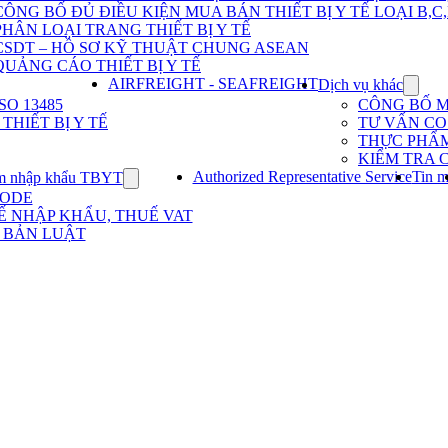
Dịch
CÔNG BỐ ĐỦ ĐIỀU KIỆN MUA BÁN THIẾT BỊ Y TẾ LOẠI B,C
vụ
PHÂN LOẠI TRANG THIẾT BỊ Y TẾ
nhập
khẩu
CSDT – HỒ SƠ KỸ THUẬT CHUNG ASEAN
TBYT
QUẢNG CÁO THIẾT BỊ Y TẾ
AIRFREIGHT - SEAFREIGHT
Dịch vụ khác
Show
subme
O 13485
CÔNG BỐ 
for
HIẾT BỊ Y TẾ
TƯ VẤN CO 
Dịch
THỰC PHẨ
vụ
KIỂM TRA 
khác
Authorized Representative Service
Tin m
m nhập khẩu TBYT
Show
submenu
CODE
for
Ế NHẬP KHẨU, THUẾ VAT
Kinh
 BẢN LUẬT
nghiệm
nhập
khẩu
TBYT