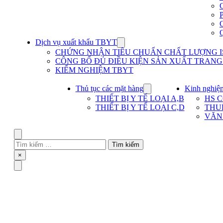
Dịch vụ xuất khẩu TBYT
Show
submenu
CHỨNG NHẬN TIÊU CHUẨN CHẤT LƯỢNG IS
for
CÔNG BỐ ĐỦ ĐIỀU KIỆN SẢN XUẤT TRANG T
Dịch
KIỂM NGHIỆM TBYT
vụ
xuất
khẩu
Thủ tục các mặt hàng
Kinh nghiệ
Show
TBYT
submenu
THIẾT BỊ Y TẾ LOẠI A,B
HS 
for
THIẾT BỊ Y TẾ LOẠI C,D
THU
Thủ
VĂN
tục
các
mặt
Search
hàng
Tìm
kiếm
Close
×
cho:
Menu