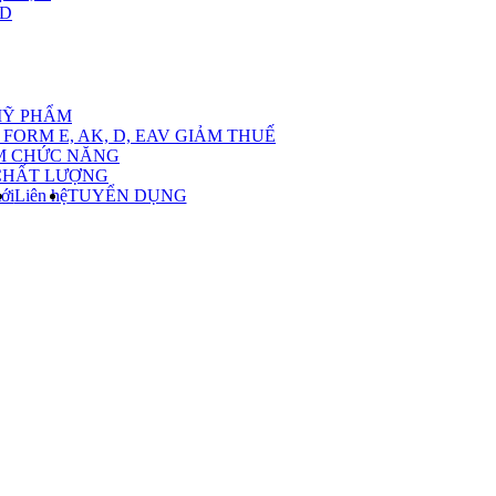
,D
nu
MỸ PHẨM
FORM E, AK, D, EAV GIẢM THUẾ
M CHỨC NĂNG
CHẤT LƯỢNG
ới
Liên hệ
TUYỂN DỤNG