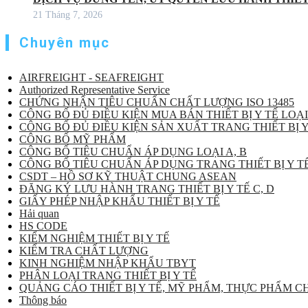
21 Tháng 7, 2026
Chuyên mục
AIRFREIGHT - SEAFREIGHT
Authorized Representative Service
CHỨNG NHẬN TIÊU CHUẨN CHẤT LƯỢNG ISO 13485
CÔNG BỐ ĐỦ ĐIỀU KIỆN MUA BÁN THIẾT BỊ Y TẾ LOẠI
CÔNG BỐ ĐỦ ĐIỀU KIỆN SẢN XUẤT TRANG THIẾT BỊ Y
CÔNG BỐ MỸ PHẨM
CÔNG BỐ TIÊU CHUẨN ÁP DỤNG LOẠI A, B
CÔNG BỐ TIÊU CHUẨN ÁP DỤNG TRANG THIẾT BỊ Y TẾ
CSDT – HỒ SƠ KỸ THUẬT CHUNG ASEAN
ĐĂNG KÝ LƯU HÀNH TRANG THIẾT BỊ Y TẾ C, D
GIẤY PHÉP NHẬP KHẨU THIẾT BỊ Y TẾ
Hải quan
HS CODE
KIỂM NGHIỆM THIẾT BỊ Y TẾ
KIỂM TRA CHẤT LƯỢNG
KINH NGHIỆM NHẬP KHẨU TBYT
PHÂN LOẠI TRANG THIẾT BỊ Y TẾ
QUẢNG CÁO THIẾT BỊ Y TẾ, MỸ PHẨM, THỰC PHẨM 
Thông báo