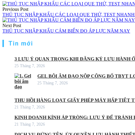
Điều
Previous Post
hướng
THỦ TỤC NHẬP KHẨU CÁC LOẠI QUE THỬ, TEST NHAN
bài
Next Post
viết
THỦ TỤC NHẬP KHẨU CẢM BIẾN ĐO ÁP LỰC NĂM NAY
Tin mới
3 LƯU Ý QUAN TRỌNG KHI ĐĂNG KÝ LƯU HÀNH 
25 Tháng 7, 2026
GEL BÔI ÂM ĐẠO NỘP CÔNG BỐ TBYT LO
25 Tháng 7, 2026
THU HỒI HÀNG LOẠT GIẤY PHÉP MÁY HẤP TIỆT
21 Tháng 7, 2026
KINH DOANH KÍNH ÁP TRÒNG: LƯU Ý ĐỂ TRÁNH 
21 Tháng 7, 2026
DỊCH VỤ ĐỨNG TÊN, ỦY QUYỀN LƯU HÀNH THIẾT 