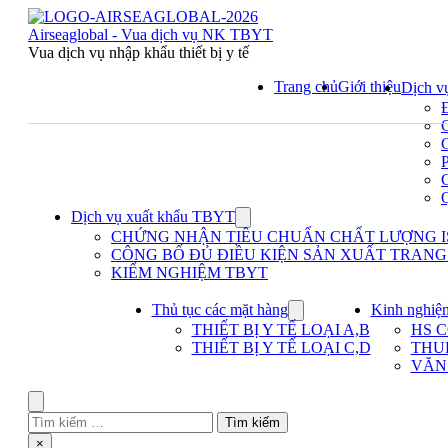
Skip
to
Airseaglobal - Vua dịch vụ NK TBYT
content
Vua dịch vụ nhập khẩu thiết bị y tế
Trang chủ
Giới thiệu
Dịch v
Dịch vụ xuất khẩu TBYT
Show
submenu
CHỨNG NHẬN TIÊU CHUẨN CHẤT LƯỢNG IS
for
CÔNG BỐ ĐỦ ĐIỀU KIỆN SẢN XUẤT TRANG T
Dịch
KIỂM NGHIỆM TBYT
vụ
xuất
khẩu
Thủ tục các mặt hàng
Kinh nghiệ
Show
TBYT
submenu
THIẾT BỊ Y TẾ LOẠI A,B
HS 
for
THIẾT BỊ Y TẾ LOẠI C,D
THU
Thủ
VĂN
tục
các
mặt
Search
hàng
Tìm
kiếm
Close
×