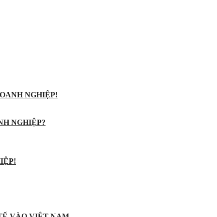
OANH NGHIỆP!
NH NGHIỆP?
IỆP!
 TẾ VÀO VIỆT NAM