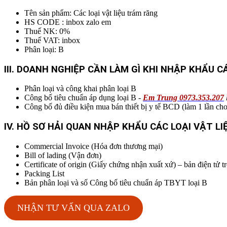
Tên sản phẩm: Các loại vật liệu trám răng
HS CODE : inbox zalo em
Thuế NK: 0%
Thuế VAT: inbox
Phân loại: B
I
II. DOANH NGHIỆP CẦN LÀM GÌ KHI NHẬP KHẨU C
Phân loại và công khai phân loại B
Công bố tiêu chuẩn áp dụng loại B -
Em Trung 0973.353.207
Công bố đủ điều kiện mua bán thiết bị y tế BCD (làm 1 lần ch
IV. HỒ SƠ HẢI QUAN NHẬP KHẨU CÁC LOẠI VẬT L
Commercial Invoice (Hóa đơn thương mại)
Bill of lading (Vận đơn)
Certificate of origin (Giấy chứng nhận xuất xứ) – bản điện t
Packing List
Bản phân loại và số Công bố tiêu chuẩn áp TBYT loại B
NHẬN TƯ VẤN QUA ZALO