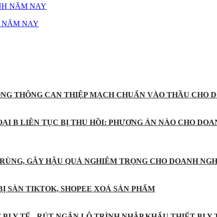
H NĂM NAY
ỐNG THÔNG CAN THIỆP MẠCH CHUẨN VÀO THẦU CHO D
ẠI B LIÊN TỤC BỊ THU HỒI: PHƯƠNG ÁN NÀO CHO DOA
 TRÙNG, GÂY HẬU QUẢ NGHIÊM TRỌNG CHO DOANH NGH
BỊ SÀN TIKTOK, SHOPEE XOÁ SẢN PHẨM
BỊ Y TẾ - RÚT NGẮN LỘ TRÌNH NHẬP KHẨU THIẾT BỊ Y