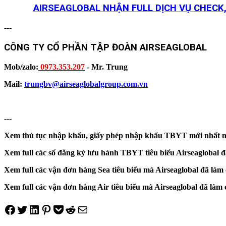
AIRSEAGLOBAL NHẬN FULL DỊCH VỤ CHECK,
---
CÔNG TY CỔ PHẦN TẬP ĐOÀN AIRSEAGLOBAL
Mob/zalo:
0973.353.207
- Mr. Trung
Mail:
trungbv@airseaglobalgroup.com.vn
---
Xem thủ tục nhập khẩu, giấy phép nhập khẩu TBYT mới nhất n
Xem full các số đăng ký lưu hành TBYT tiêu biểu Airseaglobal đ
Xem full các vận đơn hàng Sea tiêu biểu mà Airseaglobal đã là
Xem full các vận đơn hàng Air tiêu biểu mà Airseaglobal đã là
Share on Facebook
Tweet on Twitter
Share on LinkedIn
Pin on Pinterest
Save to pocket
Share on Reddit
Share via Email