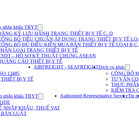
ụ nhập khẩu TBYT
Show
submenu
ĐĂNG KÝ LƯU HÀNH TRANG THIẾT BỊ Y TẾ C, D
for
CÔNG BỐ TIÊU CHUẨN ÁP DỤNG TRANG THIẾT BỊ Y TẾ LOẠ
Dịch
CÔNG BỐ ĐỦ ĐIỀU KIỆN MUA BÁN THIẾT BỊ Y TẾ LOẠI B,C
vụ
PHÂN LOẠI TRANG THIẾT BỊ Y TẾ
nhập
khẩu
CSDT – HỒ SƠ KỸ THUẬT CHUNG ASEAN
TBYT
QUẢNG CÁO THIẾT BỊ Y TẾ
AIRFREIGHT - SEAFREIGHT
Dịch vụ khác
Show
subme
O 13485
CÔNG BỐ 
for
HIẾT BỊ Y TẾ
TƯ VẤN CO 
Dịch
THỰC PHẨ
vụ
KIỂM TRA 
khác
Authorized Representative Service
Tin m
m nhập khẩu TBYT
Show
submenu
CODE
for
Ế NHẬP KHẨU, THUẾ VAT
Kinh
 BẢN LUẬT
nghiệm
nhập
khẩu
TBYT