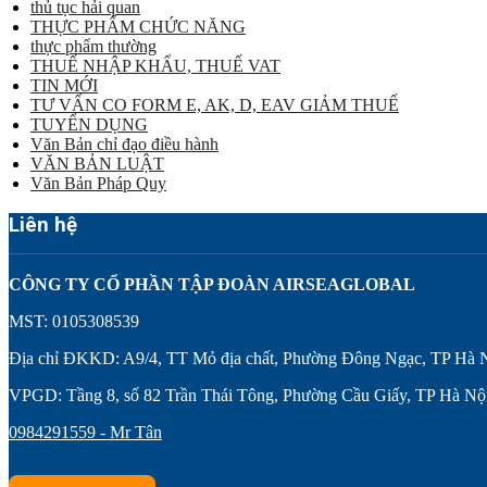
thủ tục hải quan
THỰC PHẨM CHỨC NĂNG
thực phẩm thường
THUẾ NHẬP KHẨU, THUẾ VAT
TIN MỚI
TƯ VẤN CO FORM E, AK, D, EAV GIẢM THUẾ
TUYỂN DỤNG
Văn Bản chỉ đạo điều hành
VĂN BẢN LUẬT
Văn Bản Pháp Quy
Liên hệ
CÔNG TY CỔ PHẦN TẬP ĐOÀN AIRSEAGLOBAL
MST: 0105308539
Địa chỉ ĐKKD: A9/4, TT Mỏ địa chất, Phường Đông Ngạc, TP Hà 
VPGD: Tầng 8, số 82 Trần Thái Tông, Phường Cầu Giấy, TP Hà Nộ
0984291559 - Mr Tân