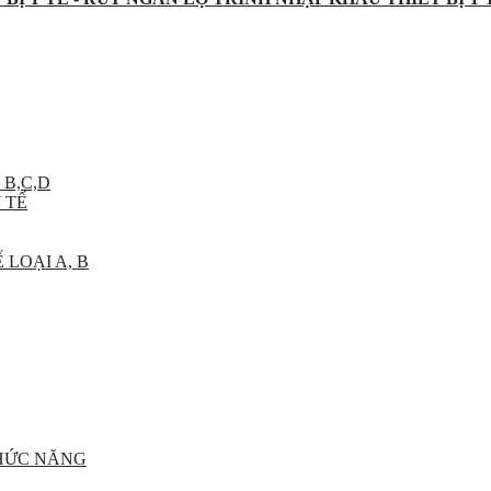
 B,C,D
 TẾ
 LOẠI A, B
CHỨC NĂNG