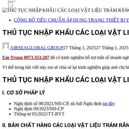
cho:
Menu
CÔNG BỐ TIÊU CHUẨN ÁP DỤNG TRANG THIẾT BỊ Y 
THỦ TỤC NHẬP KHẨU CÁC LOẠI VẬT 
AIRSEAGLOBAL GROUP
27 Tháng 1, 2025
27 Tháng 1, 2025
Em Trung 0973.353.207
đã có kinh nghiệm hỗ trợ một số doanh nghi
Vì thế trong bài viết này em sẽ chia sẻ lại kinh nghiệm giúp anh chị 
THỦ TỤC NHẬP KHẨU CÁC LOẠI VẬT L
I. CƠ SỞ PHÁP LÝ
Nghị định số 98/2021/NĐ-CP, tải full Nghị định
tại đây
Nghị định 09/2023/NĐ-CP
Thông tư 05/2022/TT-BYT
II. BẢN CHẤT HÀNG CÁC LOẠI VẬT LIỆU TRÁM RĂ