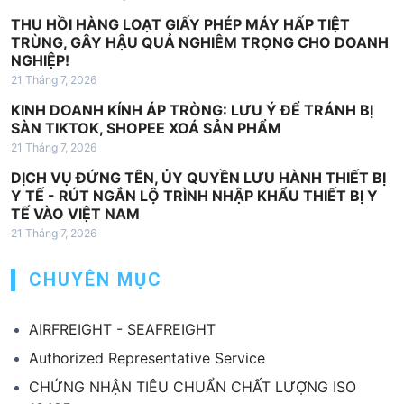
ế
THU HỒI HÀNG LOẠT GIẤY PHÉP MÁY HẤP TIỆT
t
TRÙNG, GÂY HẬU QUẢ NGHIÊM TRỌNG CHO DOANH
NGHIỆP!
21 Tháng 7, 2026
KINH DOANH KÍNH ÁP TRÒNG: LƯU Ý ĐỂ TRÁNH BỊ
SÀN TIKTOK, SHOPEE XOÁ SẢN PHẨM
21 Tháng 7, 2026
DỊCH VỤ ĐỨNG TÊN, ỦY QUYỀN LƯU HÀNH THIẾT BỊ
Y TẾ - RÚT NGẮN LỘ TRÌNH NHẬP KHẨU THIẾT BỊ Y
TẾ VÀO VIỆT NAM
21 Tháng 7, 2026
CHUYÊN MỤC
AIRFREIGHT - SEAFREIGHT
Authorized Representative Service
CHỨNG NHẬN TIÊU CHUẨN CHẤT LƯỢNG ISO