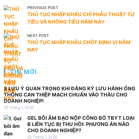
Đ
PREVIOUS POST
THỦ TỤC NHẬP KHẨU CHỈ PHẪU THUẬT TỰ
i
TIÊU VÀ KHÔNG TIÊU NĂM NAY
ề
u
NEXT POST
THỦ TỤC NHẬP KHẨU CHỐT ĐỊNH VỊ NĂM
h
NAY
ư
ớ
TIN MỚI
n
g
3 LƯU Ý QUAN TRỌNG KHI ĐĂNG KÝ LƯU HÀNH ỐNG
b
THÔNG CAN THIỆP MẠCH CHUẨN VÀO THẦU CHO
DOANH NGHIỆP!
à
25 Tháng 7, 2026
i
GEL BÔI ÂM ĐẠO NỘP CÔNG BỐ TBYT LOẠI
v
B LIÊN TỤC BỊ THU HỒI: PHƯƠNG ÁN NÀO
i
CHO DOANH NGHIỆP?
25 Tháng 7, 2026