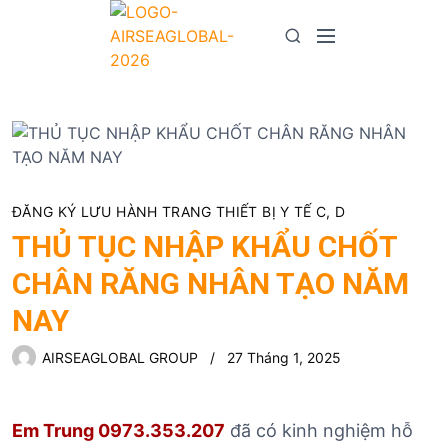
S
k
M
S
i
e
e
p
n
a
t
u
r
o
c
c
h
o
n
ĐĂNG KÝ LƯU HÀNH TRANG THIẾT BỊ Y TẾ C, D
t
THỦ TỤC NHẬP KHẨU CHỐT
e
n
CHÂN RĂNG NHÂN TẠO NĂM
t
NAY
AIRSEAGLOBAL GROUP
27 Tháng 1, 2025
Em Trung 0973.353.207
đã có kinh nghiệm hỗ