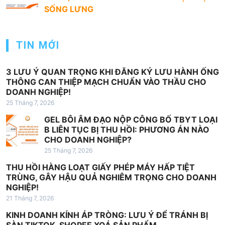
ớ
SỐNG LƯNG
n
g
TIN MỚI
b
à
3 LƯU Ý QUAN TRỌNG KHI ĐĂNG KÝ LƯU HÀNH ỐNG
THÔNG CAN THIỆP MẠCH CHUẨN VÀO THẦU CHO
i
DOANH NGHIỆP!
v
25 Tháng 7, 2026
i
GEL BÔI ÂM ĐẠO NỘP CÔNG BỐ TBYT LOẠI
ế
B LIÊN TỤC BỊ THU HỒI: PHƯƠNG ÁN NÀO
CHO DOANH NGHIỆP?
t
25 Tháng 7, 2026
THU HỒI HÀNG LOẠT GIẤY PHÉP MÁY HẤP TIỆT
TRÙNG, GÂY HẬU QUẢ NGHIÊM TRỌNG CHO DOANH
NGHIỆP!
21 Tháng 7, 2026
KINH DOANH KÍNH ÁP TRÒNG: LƯU Ý ĐỂ TRÁNH BỊ