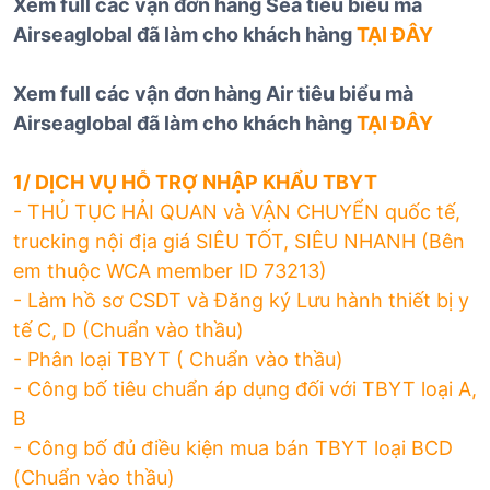
Xem full các vận đơn hàng Sea tiêu biểu mà
Airseaglobal đã làm cho khách hàng
TẠI ĐÂY
Xem full các vận đơn hàng Air tiêu biểu mà
Airseaglobal đã làm cho khách hàng
TẠI ĐÂY
1/ DỊCH VỤ HỖ TRỢ NHẬP KHẨU TBYT
- THỦ TỤC HẢI QUAN và VẬN CHUYỂN quốc tế,
trucking nội địa giá SIÊU TỐT, SIÊU NHANH (Bên
em thuộc WCA member ID 73213)
- Làm hồ sơ CSDT và Đăng ký Lưu hành thiết bị y
tế C, D (Chuẩn vào thầu)
- Phân loại TBYT ( Chuẩn vào thầu)
- Công bố tiêu chuẩn áp dụng đối với TBYT loại A,
B
- Công bố đủ điều kiện mua bán TBYT loại BCD
(Chuẩn vào thầu)