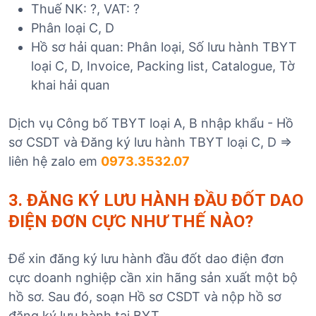
Thuế NK: ?, VAT: ?
Phân loại C, D
Hồ sơ hải quan: Phân loại, Số lưu hành TBYT
loại C, D, Invoice, Packing list, Catalogue, Tờ
khai hải quan
Dịch vụ Công bố TBYT loại A, B nhập khẩu - Hồ
sơ CSDT và Đăng ký lưu hành TBYT loại C, D =>
liên hệ zalo em
0973.3532.07
3. ĐĂNG KÝ LƯU HÀNH ĐẦU ĐỐT DAO
ĐIỆN ĐƠN CỰC
NHƯ THẾ NÀO?
Để xin đăng ký lưu hành đầu đốt dao điện đơn
cực doanh nghiệp cần xin hãng sản xuất một bộ
hồ sơ. Sau đó, soạn Hồ sơ CSDT và nộp hồ sơ
đăng ký lưu hành tại BYT.