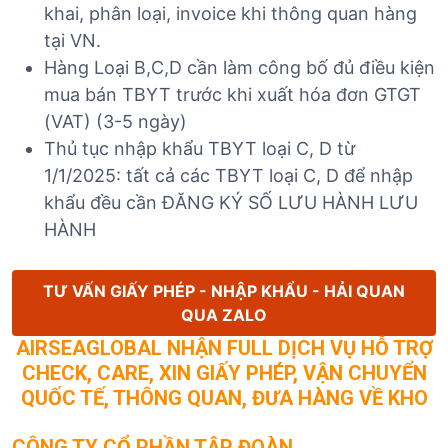
khai, phân loại, invoice khi thông quan hàng
tại VN.
Hàng Loại B,C,D cần làm công bố đủ điều kiện
mua bán TBYT trước khi xuất hóa đơn GTGT
(VAT) (3-5 ngày)
Thủ tục nhập khẩu TBYT loại C, D từ
1/1/2025: tất cả các TBYT loại C, D để nhập
khẩu đều cần ĐĂNG KÝ SỐ LƯU HÀNH LƯU
HÀNH
TƯ VẤN GIẤY PHÉP - NHẬP KHẨU - HẢI QUAN
QUA ZALO
AIRSEAGLOBAL NHẬN FULL DỊCH VỤ HỖ TRỢ
CHECK, CARE, XIN GIẤY PHÉP, VẬN CHUYỂN
QUỐC TẾ, THÔNG QUAN, ĐƯA HÀNG VỀ KHO
CÔNG TY CỔ PHẦN TẬP ĐOÀN