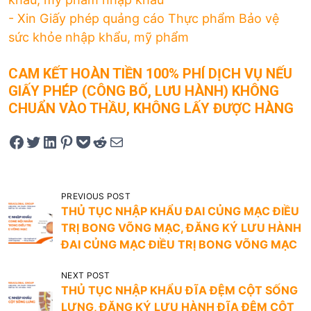
- Xin Giấy phép quảng cáo Thực phẩm Bảo vệ
sức khỏe nhập khẩu, mỹ phẩm
CAM KẾT HOÀN TIỀN 100% PHÍ DỊCH VỤ NẾU
GIẤY PHÉP (CÔNG BỐ, LƯU HÀNH) KHÔNG
CHUẨN VÀO THẦU, KHÔNG LẤY ĐƯỢC HÀNG
Share on Facebook
Tweet on Twitter
Share on LinkedIn
Pin on Pinterest
Save to pocket
Share on Reddit
Share via Email
Đ
PREVIOUS POST
THỦ TỤC NHẬP KHẨU ĐAI CỦNG MẠC ĐIỀU
i
TRỊ BONG VÕNG MẠC, ĐĂNG KÝ LƯU HÀNH
ề
ĐAI CỦNG MẠC ĐIỀU TRỊ BONG VÕNG MẠC
u
NEXT POST
h
THỦ TỤC NHẬP KHẨU ĐĨA ĐỆM CỘT SỐNG
ư
LƯNG, ĐĂNG KÝ LƯU HÀNH ĐĨA ĐỆM CỘT