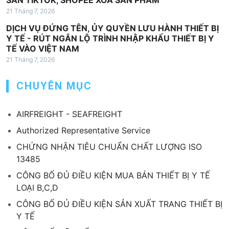
SÀN TIKTOK, SHOPEE XOÁ SẢN PHẨM
21 Tháng 7, 2026
DỊCH VỤ ĐỨNG TÊN, ỦY QUYỀN LƯU HÀNH THIẾT BỊ
Y TẾ - RÚT NGẮN LỘ TRÌNH NHẬP KHẨU THIẾT BỊ Y
TẾ VÀO VIỆT NAM
21 Tháng 7, 2026
CHUYÊN MỤC
AIRFREIGHT - SEAFREIGHT
Authorized Representative Service
CHỨNG NHẬN TIÊU CHUẨN CHẤT LƯỢNG ISO
13485
CÔNG BỐ ĐỦ ĐIỀU KIỆN MUA BÁN THIẾT BỊ Y TẾ
LOẠI B,C,D
CÔNG BỐ ĐỦ ĐIỀU KIỆN SẢN XUẤT TRANG THIẾT BỊ
Y TẾ