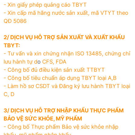
- Xin giấy phép quảng cáo TBYT
- Xin cấp mã hãng nước sản xuất, mã VTYT theo
QĐ 5086
2/ DỊCH VỤ HỖ TRỢ SẢN XUẤT VÀ XUẤT KHẨU
TBYT:
- Tư vấn và xin chứng nhận ISO 13485, chứng chỉ
lưu hành tự d
o
CFS, FDA
- Công bố đủ điều kiện sản xuất TTBYT
- Công bố tiêu chuẩn áp dụng TBYT loại A,B
- Làm hồ sơ CSDT và Đăng ký lưu hành TBYT loại
C, D
3/ DỊCH VỤ HỖ TRỢ NHẬP KHẨU THỰC PHẨM
BẢO VỆ SỨC KHỎE, MỸ PHẨM
- Công bố Thực phẩm Bảo vệ sức khỏe nhập
khẩu, mỹ phẩm nhập khẩu