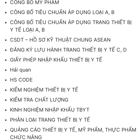
CÔNG BỐ MỸ PHẨM
CÔNG BỐ TIÊU CHUẨN ÁP DỤNG LOẠI A, B
CÔNG BỐ TIÊU CHUẨN ÁP DỤNG TRANG THIẾT BỊ
Y TẾ LOẠI A, B
CSDT – HỒ SƠ KỸ THUẬT CHUNG ASEAN
ĐĂNG KÝ LƯU HÀNH TRANG THIẾT BỊ Y TẾ C, D
GIẤY PHÉP NHẬP KHẨU THIẾT BỊ Y TẾ
Hải quan
HS CODE
KIỂM NGHIỆM THIẾT BỊ Y TẾ
KIỂM TRA CHẤT LƯỢNG
KINH NGHIỆM NHẬP KHẨU TBYT
PHÂN LOẠI TRANG THIẾT BỊ Y TẾ
QUẢNG CÁO THIẾT BỊ Y TẾ, MỸ PHẨM, THỰC PHẨM
CHỨC NĂNG