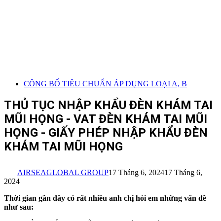
CÔNG BỐ TIÊU CHUẨN ÁP DỤNG LOẠI A, B
THỦ TỤC NHẬP KHẨU ĐÈN KHÁM TAI
MŨI HỌNG - VAT ĐÈN KHÁM TAI MŨI
HỌNG - GIẤY PHÉP NHẬP KHẨU ĐÈN
KHÁM TAI MŨI HỌNG
AIRSEAGLOBAL GROUP
17 Tháng 6, 2024
17 Tháng 6,
2024
Thời gian gần đây có rất nhiều anh chị hỏi em những vấn đề
như sau: