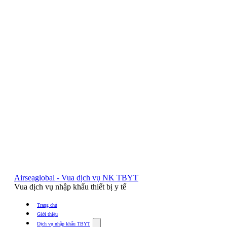
Airseaglobal - Vua dịch vụ NK TBYT
Vua dịch vụ nhập khẩu thiết bị y tế
Trang chủ
Giới thiệu
Show
Dịch vụ nhập khẩu TBYT