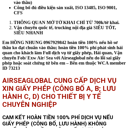
vào thầu)
Công bố đủ điều kiện sản xuất, ISO 13485, ISO 9001,
CFS
THÔNG QUAN MỞ TỜ KHAI CHỈ TỪ 700k/tờ khai.
Vận chuyển quốc tế, trucking nội địa giá SIÊU TỐT,
SIÊU NHANH
Em HỒNG NHUNG 0967929842 hoàn tiền 100% nếu hồ sơ
thầu ko đạt chuẩn vào thầu; hoàn tiền 100% phí phát sinh hải
quan cho khách làm Full dịch vụ từ giấy phép, Hải quan, Vận
chuyển Fob/ Exw Air/ Sea với Airseaglobal nếu do lỗi sai giấy
phép hoặc soát chứng từ bên em – Bên em thuộc WCA member
ID 73213
AIRSEAGLOBAL CUNG CẤP DỊCH VỤ
XIN GIẤY PHÉP (CÔNG BỐ A, B; LƯU
HÀNH C, D) CHO THIẾT BỊ Y TẾ
CHUYÊN NGHIỆP
CAM KẾT HOÀN TIỀN 100% PHÍ DỊCH VỤ NẾU
GIẤY PHÉP (CÔNG BỐ, LƯU HÀNH) KHÔNG