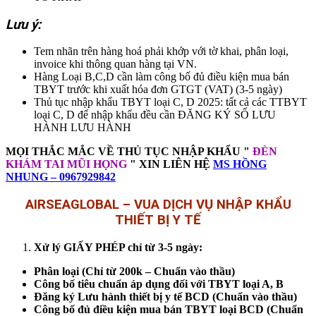
Lưu ý:
Tem nhãn trên hàng hoá phải khớp với tờ khai, phân loại,
invoice khi thông quan hàng tại VN.
Hàng Loại B,C,D cần làm công bố đủ điều kiện mua bán
TBYT trước khi xuất hóa đơn GTGT (VAT) (3-5 ngày)
Thủ tục nhập khẩu TBYT loại C, D 2025: tất cả các TTBYT
loại C, D để nhập khẩu đều cần ĐĂNG KÝ SỐ LƯU
HÀNH LƯU HÀNH
MỌI THẮC MẮC VỀ THỦ TỤC NHẬP KHẨU "
ĐÈN
KHÁM TAI MŨI HỌNG
" XIN LIÊN HỆ
MS HỒNG
NHUNG – 0967929842
AIRSEAGLOBAL – VUA DỊCH VỤ NHẬP KHẨU
THIẾT BỊ Y TẾ
Xử lý GIẤY PHÉP chỉ từ 3-5 ngày:
Phân loại (Chỉ từ 200k – Chuẩn vào thầu)
Công bố tiêu chuẩn áp dụng đối với TBYT loại A, B
Đăng ký Lưu hành thiết bị y tế BCD (Chuẩn vào thầu)
Công bố đủ điều kiện mua bán TBYT loại BCD (Chuẩn