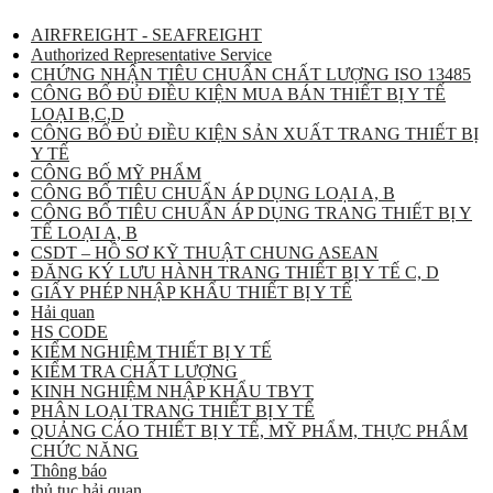
AIRFREIGHT - SEAFREIGHT
Authorized Representative Service
CHỨNG NHẬN TIÊU CHUẨN CHẤT LƯỢNG ISO 13485
CÔNG BỐ ĐỦ ĐIỀU KIỆN MUA BÁN THIẾT BỊ Y TẾ
LOẠI B,C,D
CÔNG BỐ ĐỦ ĐIỀU KIỆN SẢN XUẤT TRANG THIẾT BỊ
Y TẾ
CÔNG BỐ MỸ PHẨM
CÔNG BỐ TIÊU CHUẨN ÁP DỤNG LOẠI A, B
CÔNG BỐ TIÊU CHUẨN ÁP DỤNG TRANG THIẾT BỊ Y
TẾ LOẠI A, B
CSDT – HỒ SƠ KỸ THUẬT CHUNG ASEAN
ĐĂNG KÝ LƯU HÀNH TRANG THIẾT BỊ Y TẾ C, D
GIẤY PHÉP NHẬP KHẨU THIẾT BỊ Y TẾ
Hải quan
HS CODE
KIỂM NGHIỆM THIẾT BỊ Y TẾ
KIỂM TRA CHẤT LƯỢNG
KINH NGHIỆM NHẬP KHẨU TBYT
PHÂN LOẠI TRANG THIẾT BỊ Y TẾ
QUẢNG CÁO THIẾT BỊ Y TẾ, MỸ PHẨM, THỰC PHẨM
CHỨC NĂNG
Thông báo
thủ tục hải quan