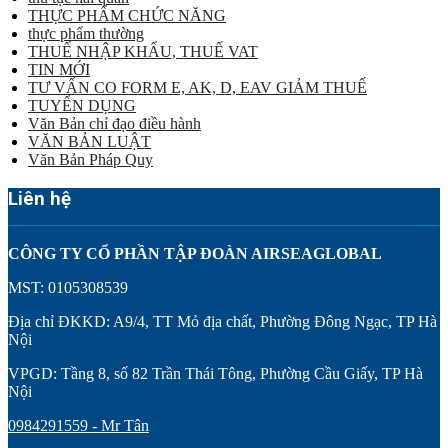
THỰC PHẨM CHỨC NĂNG
thực phẩm thường
THUẾ NHẬP KHẨU, THUẾ VAT
TIN MỚI
TƯ VẤN CO FORM E, AK, D, EAV GIẢM THUẾ
TUYỂN DỤNG
Văn Bản chỉ đạo điều hành
VĂN BẢN LUẬT
Văn Bản Pháp Quy
Liên hệ
CÔNG TY CỔ PHẦN TẬP ĐOÀN AIRSEAGLOBAL
MST: 0105308539
Địa chỉ ĐKKD: A9/4, TT Mỏ địa chất, Phường Đông Ngạc, TP Hà
Nội
VPGD: Tầng 8, số 82 Trần Thái Tông, Phường Cầu Giấy, TP Hà
Nội
0984291559 - Mr Tân