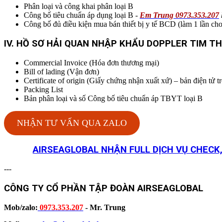
Phân loại và công khai phân loại B
Công bố tiêu chuẩn áp dụng loại B -
Em Trung 0973.353.207
Công bố đủ điều kiện mua bán thiết bị y tế BCD (làm 1 lần ch
IV. HỒ SƠ HẢI QUAN NHẬP KHẨU
DOPPLER TIM TH
Commercial Invoice (Hóa đơn thương mại)
Bill of lading (Vận đơn)
Certificate of origin (Giấy chứng nhận xuất xứ) – bản điện t
Packing List
Bản phân loại và số Công bố tiêu chuẩn áp TBYT loại B
NHẬN TƯ VẤN QUA ZALO
AIRSEAGLOBAL NHẬN FULL DỊCH VỤ CHECK,
---
CÔNG TY CỔ PHẦN TẬP ĐOÀN AIRSEAGLOBAL
Mob/zalo:
0973.353.207
- Mr. Trung