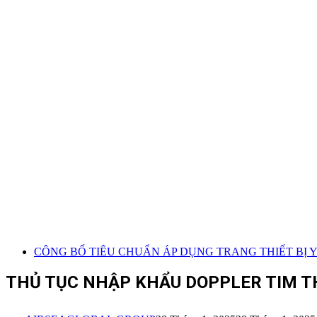
CÔNG BỐ TIÊU CHUẨN ÁP DỤNG TRANG THIẾT BỊ Y 
THỦ TỤC NHẬP KHẨU DOPPLER TIM T