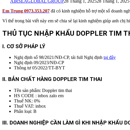
AIRSEAGLOBAL GROUP
28 Tháng 1, 2025
28 Tháng 1, 2025
Em Trung 0973.353.207
đã có kinh nghiệm hỗ trợ một số doanh nghi
Vì thế trong bài viết này em sẽ chia sẻ lại kinh nghiệm giúp anh chị 
THỦ TỤC NHẬP KHẨU DOPPLER TIM T
I. CƠ SỞ PHÁP LÝ
Nghị định số 98/2021/NĐ-CP, tải full Nghị định
tại đây
Nghị định 09/2023/NĐ-CP
Thông tư 05/2022/TT-BYT
II. BẢN CHẤT HÀNG DOPPLER TIM THAI
Tên sản phẩm: Doppler tim thai
HS CODE : inbox zalo em
Thuế NK: 0%
Thuế VAT: inbox
Phân loại: B
I
II. DOANH NGHIỆP CẦN LÀM GÌ KHI NHẬP KHẨU D