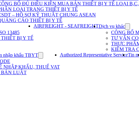
Dịch
CÔNG BỐ ĐỦ ĐIỀU KIỆN MUA BÁN THIẾT BỊ Y TẾ LOẠI B,C
vụ
PHÂN LOẠI TRANG THIẾT BỊ Y TẾ
nhập
khẩu
CSDT – HỒ SƠ KỸ THUẬT CHUNG ASEAN
TBYT
QUẢNG CÁO THIẾT BỊ Y TẾ
AIRFREIGHT - SEAFREIGHT
Dịch vụ khác
Show
subme
O 13485
CÔNG BỐ 
for
HIẾT BỊ Y TẾ
TƯ VẤN CO 
Dịch
THỰC PHẨ
vụ
KIỂM TRA 
khác
Authorized Representative Service
Tin m
m nhập khẩu TBYT
Show
submenu
CODE
for
Ế NHẬP KHẨU, THUẾ VAT
Kinh
 BẢN LUẬT
nghiệm
nhập
khẩu
TBYT