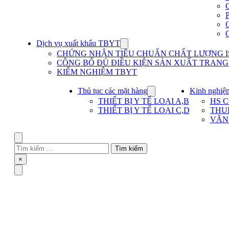
Dịch vụ xuất khẩu TBYT
Show
submenu
CHỨNG NHẬN TIÊU CHUẨN CHẤT LƯỢNG IS
for
CÔNG BỐ ĐỦ ĐIỀU KIỆN SẢN XUẤT TRANG T
Dịch
KIỂM NGHIỆM TBYT
vụ
xuất
khẩu
Thủ tục các mặt hàng
Kinh nghiệ
Show
TBYT
submenu
THIẾT BỊ Y TẾ LOẠI A,B
HS 
for
THIẾT BỊ Y TẾ LOẠI C,D
THU
Thủ
VĂN
tục
các
mặt
Search
hàng
Tìm
kiếm
Close
×
cho:
Menu