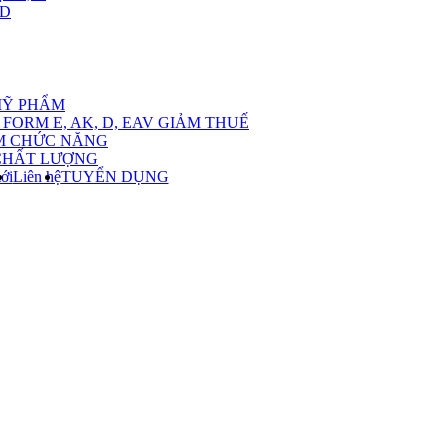
,D
nu
MỸ PHẨM
FORM E, AK, D, EAV GIẢM THUẾ
M CHỨC NĂNG
CHẤT LƯỢNG
ới
Liên hệ
TUYỂN DỤNG