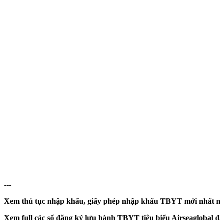
---
Xem thủ tục nhập khẩu, giấy phép nhập khẩu TBYT mới nhất n
Xem full các số đăng ký lưu hành TBYT tiêu biểu Airseaglobal đ