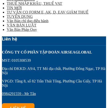
THUẾ NHẬP KHẨU, THUẾ VAT
TIN MỚI
TƯ VẤN CO FORM E, AK, D, EAV GIẢM THUẾ
TUYỂN DỤNG
Văn Bản chỉ đạo điều hành
VĂN BẢN LUẬT
Văn Bản Pháp Quy
Liên hệ
CÔNG TY CỔ PHẦN TẬP ĐOÀN AIRSEAGLOBAL
MST: 0105308539
Địa chỉ ĐKKD: A9/4, TT Mỏ địa chất, Phường Đông Ngạc, TP Hà
Nội
VPGD: Tầng 8, số 82 Trần Thái Tông, Phường Cầu Giấy, TP Hà
Nội
0984291559 - Mr Tân