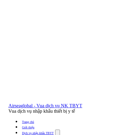
Airseaglobal - Vua dịch vụ NK TBYT
Vua dịch vụ nhập khẩu thiết bị y tế
Trang chủ
Giới thiệu
Show
Dịch vụ nhập khẩu TBYT