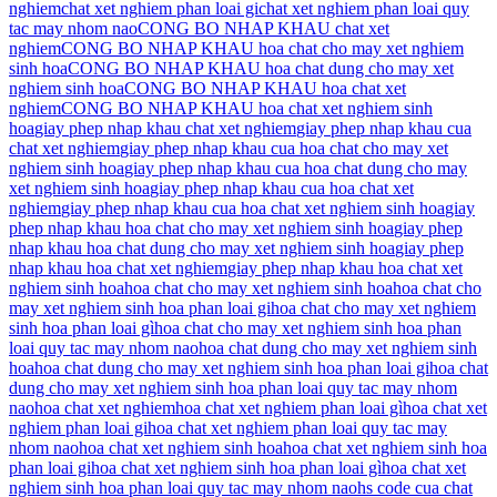
nghiem
chat xet nghiem phan loai gi
chat xet nghiem phan loai quy
tac may nhom nao
CONG BO NHAP KHAU chat xet
nghiem
CONG BO NHAP KHAU hoa chat cho may xet nghiem
sinh hoa
CONG BO NHAP KHAU hoa chat dung cho may xet
nghiem sinh hoa
CONG BO NHAP KHAU hoa chat xet
nghiem
CONG BO NHAP KHAU hoa chat xet nghiem sinh
hoa
giay phep nhap khau chat xet nghiem
giay phep nhap khau cua
chat xet nghiem
giay phep nhap khau cua hoa chat cho may xet
nghiem sinh hoa
giay phep nhap khau cua hoa chat dung cho may
xet nghiem sinh hoa
giay phep nhap khau cua hoa chat xet
nghiem
giay phep nhap khau cua hoa chat xet nghiem sinh hoa
giay
phep nhap khau hoa chat cho may xet nghiem sinh hoa
giay phep
nhap khau hoa chat dung cho may xet nghiem sinh hoa
giay phep
nhap khau hoa chat xet nghiem
giay phep nhap khau hoa chat xet
nghiem sinh hoa
hoa chat cho may xet nghiem sinh hoa
hoa chat cho
may xet nghiem sinh hoa phan loai gi
hoa chat cho may xet nghiem
sinh hoa phan loai gì
hoa chat cho may xet nghiem sinh hoa phan
loai quy tac may nhom nao
hoa chat dung cho may xet nghiem sinh
hoa
hoa chat dung cho may xet nghiem sinh hoa phan loai gi
hoa chat
dung cho may xet nghiem sinh hoa phan loai quy tac may nhom
nao
hoa chat xet nghiem
hoa chat xet nghiem phan loai gì
hoa chat xet
nghiem phan loai gi
hoa chat xet nghiem phan loai quy tac may
nhom nao
hoa chat xet nghiem sinh hoa
hoa chat xet nghiem sinh hoa
phan loai gi
hoa chat xet nghiem sinh hoa phan loai gì
hoa chat xet
nghiem sinh hoa phan loai quy tac may nhom nao
hs code cua chat