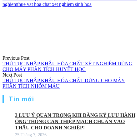
nghiem
thue vat hoa chat xet nghiem sinh hoa
Điều
hướng
bài
viết
Previous Post
THỦ TỤC NHẬP KHẨU HÓA CHẤT XÉT NGHIỆM DÙNG
CHO MÁY PHÂN TÍCH HUYẾT HỌC
Next Post
THỦ TỤC NHẬP KHẨU HÓA CHẤT DÙNG CHO MÁY
PHÂN TÍCH NHÓM MÁU
Tin mới
3 LƯU Ý QUAN TRỌNG KHI ĐĂNG KÝ LƯU HÀNH
ỐNG THÔNG CAN THIỆP MẠCH CHUẨN VÀO
THẦU CHO DOANH NGHIỆP!
25 Tháng 7, 2026