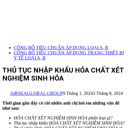
CÔNG BỐ TIÊU CHUẨN ÁP DỤNG LOẠI A, B
CÔNG BỐ TIÊU CHUẨN ÁP DỤNG TRANG THIẾT BỊ
Y TẾ LOẠI A, B
THỦ TỤC NHẬP KHẨU HÓA CHẤT XÉT
NGHIỆM SINH HÓA
AIRSEAGLOBAL GROUP
9 Tháng 1, 2024
3 Tháng 8, 2024
Thời gian gần đây có rất nhiều anh chị hỏi em những vấn đề
như sau:
HÓA CHẤT XÉT NGHIỆM SINH HÓA
phân loại gì?
Thủ tục nhập khẩu
HÓA CHẤT XÉT NGHIỆM SINH HÓA
?