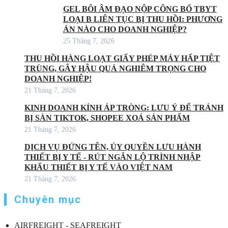
GEL BÔI ÂM ĐẠO NỘP CÔNG BỐ TBYT
LOẠI B LIÊN TỤC BỊ THU HỒI: PHƯƠNG
ÁN NÀO CHO DOANH NGHIỆP?
25 Tháng 7, 2026
THU HỒI HÀNG LOẠT GIẤY PHÉP MÁY HẤP TIỆT
TRÙNG, GÂY HẬU QUẢ NGHIÊM TRỌNG CHO
DOANH NGHIỆP!
21 Tháng 7, 2026
KINH DOANH KÍNH ÁP TRÒNG: LƯU Ý ĐỂ TRÁNH
BỊ SÀN TIKTOK, SHOPEE XOÁ SẢN PHẨM
21 Tháng 7, 2026
DỊCH VỤ ĐỨNG TÊN, ỦY QUYỀN LƯU HÀNH
THIẾT BỊ Y TẾ - RÚT NGẮN LỘ TRÌNH NHẬP
KHẨU THIẾT BỊ Y TẾ VÀO VIỆT NAM
21 Tháng 7, 2026
Chuyên mục
AIRFREIGHT - SEAFREIGHT