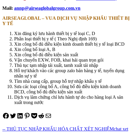
Mail:
annp@airseaglobalgroup.com.vn
AIRSEAGLOBAL – VUA DỊCH VỤ NHẬP KHẨU THIẾT BỊ
Y TẾ
Xin đăng ký lưu hành thiết bị y tế loại C, D
Phân loại thiết bị y tế ( Theo Nghị định 169)
Xin công bố đủ điều kiện kinh doanh thiết bị y tế loại BCD
Xin công bố loại A, B
Xin công bố đủ điều kiện sản xuất
Vận chuyển EXW, FOB, khai hải quan trọn gói
Thủ tục tạm nhập tái xuất, tamh xuất tái nhập
Hỗ trợ khách vào các group zalo bán hàng y tế, tuyển dụng
nhân sự y tế
Tìm nhà cung cấp, group hỗ trợ nhập khẩu y tế
Sưa các loại công bố A, công bố đủ điều kiện kinh doanh
BCD, công bố đủ điều kiện sản xuất
Dịch vụ làm chứng chỉ lưu hành tự do cho hàng loại A sản
xuất trong nước
Share on Facebook
Tweet on Twitter
Share on LinkedIn
Pin on Pinterest
Save to pocket
Share on Reddit
Share via Email
-- THỦ TỤC NHẬP KHẨU HÓA CHẤT XÉT NGHIỆM
chat xet