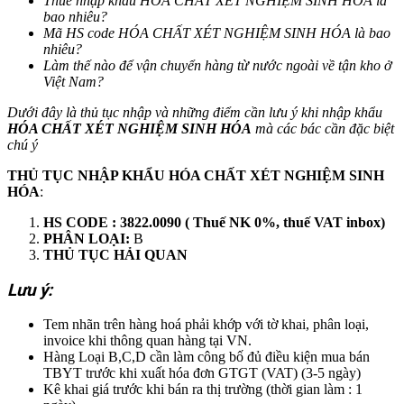
Thuế nhập khẩu
HÓA CHẤT XÉT NGHIỆM SINH HÓA
là
bao nhiêu?
Mã HS code
HÓA CHẤT XÉT NGHIỆM SINH HÓA
là bao
nhiêu?
Làm thế nào để vận chuyển hàng từ nước ngoài về tận kho ở
Việt Nam?
Dưới đây là thủ tục nhập và những điểm cần lưu ý khi nhập khẩu
HÓA CHẤT XÉT NGHIỆM SINH HÓA
mà các bác cần đặc biệt
chú ý
THỦ TỤC NHẬP KHẨU
HÓA CHẤT XÉT NGHIỆM SINH
HÓA
:
HS CODE : 3822.0090
( Thuế NK 0%, thuế VAT inbox)
PHÂN LOẠI:
B
THỦ TỤC HẢI QUAN
Lưu ý:
Tem nhãn trên hàng hoá phải khớp với tờ khai, phân loại,
invoice khi thông quan hàng tại VN.
Hàng Loại B,C,D cần làm công bố đủ điều kiện mua bán
TBYT trước khi xuất hóa đơn GTGT (VAT) (3-5 ngày)
Kê khai giá trước khi bán ra thị trường (thời gian làm : 1