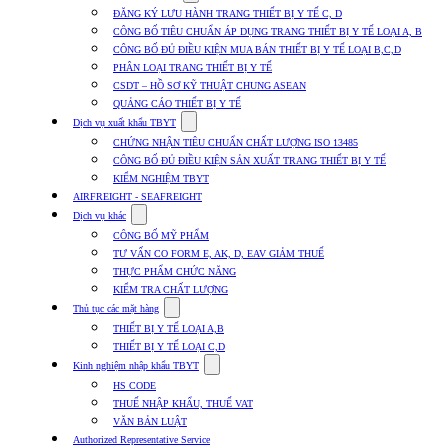
submenu
ĐĂNG KÝ LƯU HÀNH TRANG THIẾT BỊ Y TẾ C, D
for
CÔNG BỐ TIÊU CHUẨN ÁP DỤNG TRANG THIẾT BỊ Y TẾ LOẠI A, B
Dịch
CÔNG BỐ ĐỦ ĐIỀU KIỆN MUA BÁN THIẾT BỊ Y TẾ LOẠI B,C,D
vụ
nhập
PHÂN LOẠI TRANG THIẾT BỊ Y TẾ
khẩu
CSDT – HỒ SƠ KỸ THUẬT CHUNG ASEAN
TBYT
QUẢNG CÁO THIẾT BỊ Y TẾ
Show
Dịch vụ xuất khẩu TBYT
submenu
CHỨNG NHẬN TIÊU CHUẨN CHẤT LƯỢNG ISO 13485
for
CÔNG BỐ ĐỦ ĐIỀU KIỆN SẢN XUẤT TRANG THIẾT BỊ Y TẾ
Dịch
KIỂM NGHIỆM TBYT
vụ
xuất
AIRFREIGHT - SEAFREIGHT
khẩu
Show
Dịch vụ khác
TBYT
submenu
CÔNG BỐ MỸ PHẨM
for
TƯ VẤN CO FORM E, AK, D, EAV GIẢM THUẾ
Dịch
THỰC PHẨM CHỨC NĂNG
vụ
khác
KIỂM TRA CHẤT LƯỢNG
Show
Thủ tục các mặt hàng
submenu
THIẾT BỊ Y TẾ LOẠI A,B
for
THIẾT BỊ Y TẾ LOẠI C,D
Thủ
Show
tục
Kinh nghiệm nhập khẩu TBYT
submenu
các
HS CODE
for
mặt
THUẾ NHẬP KHẨU, THUẾ VAT
Kinh
hàng
VĂN BẢN LUẬT
nghiệm
nhập
Authorized Representative Service