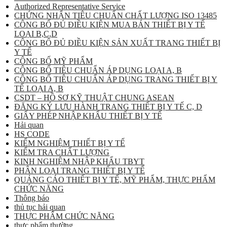
Authorized Representative Service
CHỨNG NHẬN TIÊU CHUẨN CHẤT LƯỢNG ISO 13485
CÔNG BỐ ĐỦ ĐIỀU KIỆN MUA BÁN THIẾT BỊ Y TẾ
LOẠI B,C,D
CÔNG BỐ ĐỦ ĐIỀU KIỆN SẢN XUẤT TRANG THIẾT BỊ
Y TẾ
CÔNG BỐ MỸ PHẨM
CÔNG BỐ TIÊU CHUẨN ÁP DỤNG LOẠI A, B
CÔNG BỐ TIÊU CHUẨN ÁP DỤNG TRANG THIẾT BỊ Y
TẾ LOẠI A, B
CSDT – HỒ SƠ KỸ THUẬT CHUNG ASEAN
ĐĂNG KÝ LƯU HÀNH TRANG THIẾT BỊ Y TẾ C, D
GIẤY PHÉP NHẬP KHẨU THIẾT BỊ Y TẾ
Hải quan
HS CODE
KIỂM NGHIỆM THIẾT BỊ Y TẾ
KIỂM TRA CHẤT LƯỢNG
KINH NGHIỆM NHẬP KHẨU TBYT
PHÂN LOẠI TRANG THIẾT BỊ Y TẾ
QUẢNG CÁO THIẾT BỊ Y TẾ, MỸ PHẨM, THỰC PHẨM
CHỨC NĂNG
Thông báo
thủ tục hải quan
THỰC PHẨM CHỨC NĂNG
thực phẩm thường