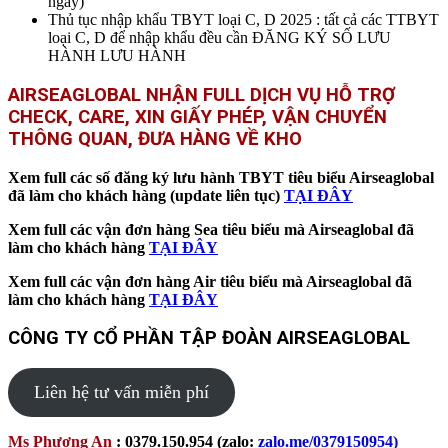
ngày)
Thủ tục nhập khẩu TBYT loại C, D 2025 : tất cả các TTBYT
loại C, D để nhập khẩu đều cần ĐĂNG KÝ SỐ LƯU
HÀNH LƯU HÀNH
AIRSEAGLOBAL NHẬN FULL DỊCH VỤ HỖ TRỢ
CHECK, CARE, XIN GIẤY PHÉP, VẬN CHUYỂN
THÔNG QUAN, ĐƯA HÀNG VỀ KHO
Xem full các số đăng ký lưu hành TBYT tiêu biểu Airseaglobal
đã làm cho khách hàng (update liên tục)
TẠI ĐÂY
Xem full các vận đơn hàng Sea tiêu biểu mà Airseaglobal đã
làm cho khách hàng
TẠI ĐÂY
Xem full các vận đơn hàng Air tiêu biểu mà Airseaglobal đã
làm cho khách hàng
TẠI ĐÂY
CÔNG TY CỔ PHẦN TẬP ĐOÀN AIRSEAGLOBAL
Liên hệ tư vấn miễn phí
Ms Phương An
: 0379.150.954 (zalo:
zalo.me/037915095
4)