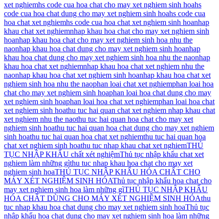
xet nghiem
hs code cua hoa chat cho may xet nghiem sinh hoa
hs
code cua hoa chat dung cho may xet nghiem sinh hoa
hs code cua
hoa chat xet nghiem
hs code cua hoa chat xet nghiem sinh hoa
nhap
khau chat xet nghiem
nhap khau hoa chat cho may xet nghiem sinh
hoa
nhap khau hoa chat cho may xet nghiem sinh hoa nhu the
nao
nhap khau hoa chat dung cho may xet nghiem sinh hoa
nhap
khau hoa chat dung cho may xet nghiem sinh hoa nhu the nao
nhap
khau hoa chat xet nghiem
nhap khau hoa chat xet nghiem nhu the
nao
nhap khau hoa chat xet nghiem sinh hoa
nhap khau hoa chat xet
nghiem sinh hoa nhu the nao
phan loai chat xet nghiem
phan loai hoa
chat cho may xet nghiem sinh hoa
phan loai hoa chat dung cho may
xet nghiem sinh hoa
phan loai hoa chat xet nghiem
phan loai hoa chat
xet nghiem sinh hoa
thu tuc hai quan chat xet nghiem nhap khau chat
xet nghiem nhu the nao
thu tuc hai quan hoa chat cho may xet
nghiem sinh hoa
thu tuc hai quan hoa chat dung cho may xet nghiem
sinh hoa
thu tuc hai quan hoa chat xet nghiem
thu tuc hai quan hoa
chat xet nghiem sinh hoa
thu tuc nhap khau chat xet nghiem
THỦ
TỤC NHẬP KHẨU chất xét nghiệm
Thủ tục nhập khẩu chat xet
nghiem làm những gì
thu tuc nhap khau hoa chat cho may xet
nghiem sinh hoa
THỦ TỤC NHẬP KHẨU HÓA CHẤT CHO
MÁY XÉT NGHIỆM SINH HÓA
Thủ tục nhập khẩu hoa chat cho
may xet nghiem sinh hoa làm những gì
THỦ TỤC NHẬP KHẨU
HÓA CHẤT DÙNG CHO MÁY XÉT NGHIỆM SINH HÓA
thu
tuc nhap khau hoa chat dung cho may xet nghiem sinh hoa
Thủ tục
nhập khẩu hoa chat dung cho may xet nghiem sinh hoa làm những