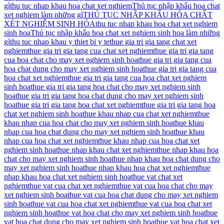
gì
thu tuc nhap khau hoa chat xet nghiem
Thủ tục nhập khẩu hoa chat
xet nghiem làm những gì
THỦ TỤC NHẬP KHẨU HÓA CHẤT
XÉT NGHIỆM SINH HÓA
thu tuc nhap khau hoa chat xet nghiem
sinh hoa
Thủ tục nhập khẩu hoa chat xet nghiem sinh hoa làm những
gì
thu tuc nhap khau y thiet bi y te
thue gia tri gia tang chat xet
nghiem
thue gia tri gia tang cua chat xet nghiem
thue gia tri gia tang
cua hoa chat cho may xet nghiem sinh hoa
thue gia tri gia tang cua
hoa chat dung cho may xet nghiem sinh hoa
thue gia tri gia tang cua
hoa chat xet nghiem
thue gia tri gia tang cua hoa chat xet nghiem
sinh hoa
thue gia tri gia tang hoa chat cho may xet nghiem sinh
hoa
thue gia tri gia tang hoa chat dung cho may xet nghiem sinh
hoa
thue gia tri gia tang hoa chat xet nghiem
thue gia tri gia tang hoa
chat xet nghiem sinh hoa
thue khau nhap cua chat xet nghiem
thue
khau nhap cua hoa chat cho may xet nghiem sinh hoa
thue khau
nhap cua hoa chat dung cho may xet nghiem sinh hoa
thue khau
nhap cua hoa chat xet nghiem
thue khau nhap cua hoa chat xet
nghiem sinh hoa
thue nhap khau chat xet nghiem
thue nhap khau hoa
chat cho may xet nghiem sinh hoa
thue nhap khau hoa chat dung cho
may xet nghiem sinh hoa
thue nhap khau hoa chat xet nghiem
thue
nhap khau hoa chat xet nghiem sinh hoa
thue vat chat xet
nghiem
thue vat cua chat xet nghiem
thue vat cua hoa chat cho may
xet nghiem sinh hoa
thue vat cua hoa chat dung cho may xet nghiem
sinh hoa
thue vat cua hoa chat xet nghiem
thue vat cua hoa chat xet
nghiem sinh hoa
thue vat hoa chat cho may xet nghiem sinh hoa
thue
vat hoa chat dung cho may xet nghiem sinh hoa
thue vat hoa chat xet