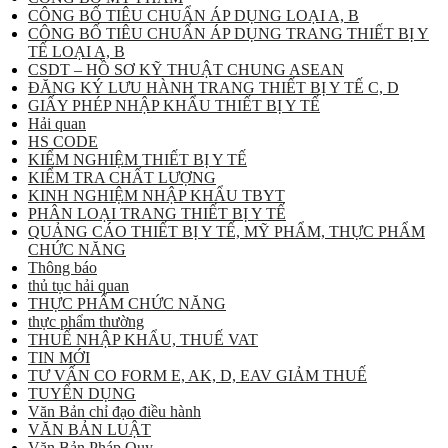
CÔNG BỐ TIÊU CHUẨN ÁP DỤNG LOẠI A, B
CÔNG BỐ TIÊU CHUẨN ÁP DỤNG TRANG THIẾT BỊ Y
TẾ LOẠI A, B
CSDT – HỒ SƠ KỸ THUẬT CHUNG ASEAN
ĐĂNG KÝ LƯU HÀNH TRANG THIẾT BỊ Y TẾ C, D
GIẤY PHÉP NHẬP KHẨU THIẾT BỊ Y TẾ
Hải quan
HS CODE
KIỂM NGHIỆM THIẾT BỊ Y TẾ
KIỂM TRA CHẤT LƯỢNG
KINH NGHIỆM NHẬP KHẨU TBYT
PHÂN LOẠI TRANG THIẾT BỊ Y TẾ
QUẢNG CÁO THIẾT BỊ Y TẾ, MỸ PHẨM, THỰC PHẨM
CHỨC NĂNG
Thông báo
thủ tục hải quan
THỰC PHẨM CHỨC NĂNG
thực phẩm thường
THUẾ NHẬP KHẨU, THUẾ VAT
TIN MỚI
TƯ VẤN CO FORM E, AK, D, EAV GIẢM THUẾ
TUYỂN DỤNG
Văn Bản chỉ đạo điều hành
VĂN BẢN LUẬT
Văn Bản Pháp Quy