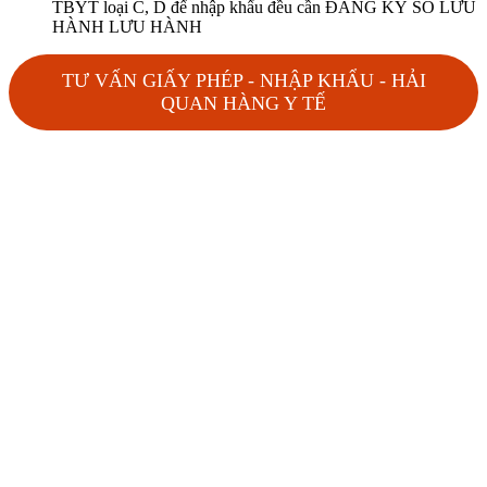
TBYT loại C, D để nhập khẩu đều cần ĐĂNG KÝ SỐ LƯU
HÀNH LƯU HÀNH
TƯ VẤN GIẤY PHÉP - NHẬP KHẨU - HẢI
QUAN HÀNG Y TẾ