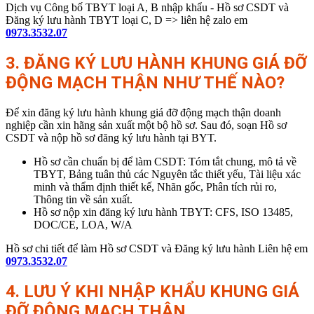
Dịch vụ Công bố TBYT loại A, B nhập khẩu - Hồ sơ CSDT và
Đăng ký lưu hành TBYT loại C, D => liên hệ zalo em
0973.3532.07
3. ĐĂNG KÝ LƯU HÀNH KHUNG GIÁ ĐỠ
ĐỘNG MẠCH THẬN
NHƯ THẾ NÀO?
Để xin đăng ký lưu hành khung giá đỡ động mạch thận doanh
nghiệp cần xin hãng sản xuất một bộ hồ sơ. Sau đó, soạn Hồ sơ
CSDT và nộp hồ sơ đăng ký lưu hành tại BYT.
Hồ sơ cần chuẩn bị để làm CSDT: Tóm tắt chung, mô tả về
TBYT, Bảng tuân thủ các Nguyên tắc thiết yếu, Tài liệu xác
minh và thẩm định thiết kế, Nhãn gốc, Phân tích rủi ro,
Thông tin về sản xuất.
Hồ sơ nộp xin đăng ký lưu hành TBYT: CFS, ISO 13485,
DOC/CE, LOA, W/A
Hồ sơ chi tiết để làm Hồ sơ CSDT và Đăng ký lưu hành Liên hệ em
0973.3532.07
4. LƯU Ý KHI NHẬP KHẨU KHUNG GIÁ
ĐỠ ĐỘNG MẠCH THẬN