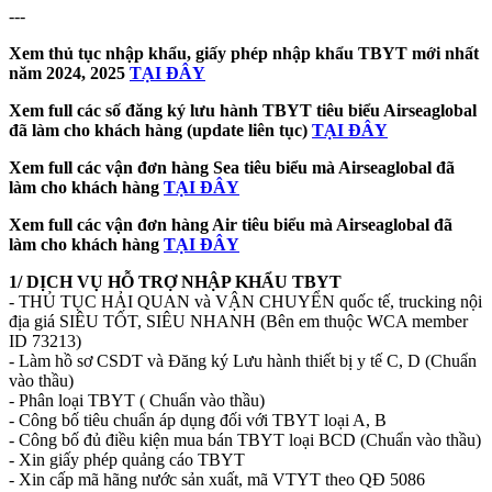
---
Xem thủ tục nhập khẩu, giấy phép nhập khẩu TBYT mới nhất
năm 2024, 2025
TẠI ĐÂY
Xem full các số đăng ký lưu hành TBYT tiêu biểu Airseaglobal
đã làm cho khách hàng (update liên tục)
TẠI ĐÂY
Xem full các vận đơn hàng Sea tiêu biểu mà Airseaglobal đã
làm cho khách hàng
TẠI ĐÂY
Xem full các vận đơn hàng Air tiêu biểu mà Airseaglobal đã
làm cho khách hàng
TẠI ĐÂY
1/ DỊCH VỤ HỖ TRỢ NHẬP KHẨU TBYT
- THỦ TỤC HẢI QUAN và VẬN CHUYỂN quốc tế, trucking nội
địa giá SIÊU TỐT, SIÊU NHANH (Bên em thuộc WCA member
ID 73213)
- Làm hồ sơ CSDT và Đăng ký Lưu hành thiết bị y tế C, D (Chuẩn
vào thầu)
- Phân loại TBYT ( Chuẩn vào thầu)
- Công bố tiêu chuẩn áp dụng đối với TBYT loại A, B
- Công bố đủ điều kiện mua bán TBYT loại BCD (Chuẩn vào thầu)
- Xin giấy phép quảng cáo TBYT
- Xin cấp mã hãng nước sản xuất, mã VTYT theo QĐ 5086