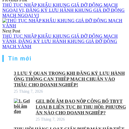
THỦ TỤC NHẬP KHẨU KHUNG GIÁ ĐỠ ĐỘNG MẠCH
bài
NGOẠI VI, ĐĂNG KÝ LƯU HÀNH KHUNG GIÁ ĐỠ ĐỘNG
viết
MẠCH NGOẠI VI
Next Post
THỦ TỤC NHẬP KHẨU KHUNG GIÁ ĐỠ ĐỘNG MẠCH
VÀNH, ĐĂNG KÝ LƯU HÀNH KHUNG GIÁ ĐỠ ĐỘNG
MẠCH VÀNH
Tin mới
3 LƯU Ý QUAN TRỌNG KHI ĐĂNG KÝ LƯU HÀNH
ỐNG THÔNG CAN THIỆP MẠCH CHUẨN VÀO
THẦU CHO DOANH NGHIỆP!
25 Tháng 7, 2026
GEL BÔI ÂM ĐẠO NỘP CÔNG BỐ TBYT
LOẠI B LIÊN TỤC BỊ THU HỒI: PHƯƠNG
ÁN NÀO CHO DOANH NGHIỆP?
25 Tháng 7, 2026