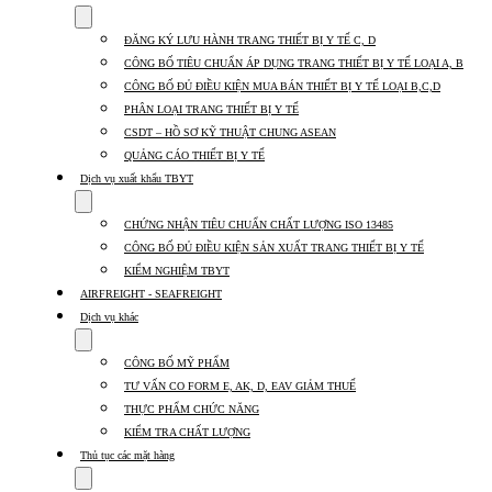
Show
submenu
ĐĂNG KÝ LƯU HÀNH TRANG THIẾT BỊ Y TẾ C, D
for
Dịch
CÔNG BỐ TIÊU CHUẨN ÁP DỤNG TRANG THIẾT BỊ Y TẾ LOẠI A, B
vụ
CÔNG BỐ ĐỦ ĐIỀU KIỆN MUA BÁN THIẾT BỊ Y TẾ LOẠI B,C,D
nhập
PHÂN LOẠI TRANG THIẾT BỊ Y TẾ
khẩu
TBYT
CSDT – HỒ SƠ KỸ THUẬT CHUNG ASEAN
QUẢNG CÁO THIẾT BỊ Y TẾ
Dịch vụ xuất khẩu TBYT
Show
submenu
CHỨNG NHẬN TIÊU CHUẨN CHẤT LƯỢNG ISO 13485
for
Dịch
CÔNG BỐ ĐỦ ĐIỀU KIỆN SẢN XUẤT TRANG THIẾT BỊ Y TẾ
vụ
KIỂM NGHIỆM TBYT
xuất
AIRFREIGHT - SEAFREIGHT
khẩu
TBYT
Dịch vụ khác
Show
submenu
CÔNG BỐ MỸ PHẨM
for
Dịch
TƯ VẤN CO FORM E, AK, D, EAV GIẢM THUẾ
vụ
THỰC PHẨM CHỨC NĂNG
khác
KIỂM TRA CHẤT LƯỢNG
Thủ tục các mặt hàng
Show