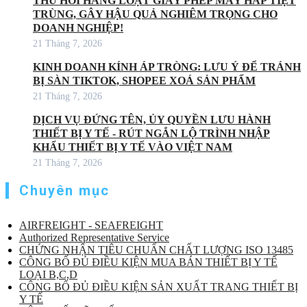
THU HỒI HÀNG LOẠT GIẤY PHÉP MÁY HẤP TIỆT
TRÙNG, GÂY HẬU QUẢ NGHIÊM TRỌNG CHO
DOANH NGHIỆP!
21 Tháng 7, 2026
KINH DOANH KÍNH ÁP TRÒNG: LƯU Ý ĐỂ TRÁNH
BỊ SÀN TIKTOK, SHOPEE XOÁ SẢN PHẨM
21 Tháng 7, 2026
DỊCH VỤ ĐỨNG TÊN, ỦY QUYỀN LƯU HÀNH
THIẾT BỊ Y TẾ - RÚT NGẮN LỘ TRÌNH NHẬP
KHẨU THIẾT BỊ Y TẾ VÀO VIỆT NAM
21 Tháng 7, 2026
Chuyên mục
AIRFREIGHT - SEAFREIGHT
Authorized Representative Service
CHỨNG NHẬN TIÊU CHUẨN CHẤT LƯỢNG ISO 13485
CÔNG BỐ ĐỦ ĐIỀU KIỆN MUA BÁN THIẾT BỊ Y TẾ
LOẠI B,C,D
CÔNG BỐ ĐỦ ĐIỀU KIỆN SẢN XUẤT TRANG THIẾT BỊ
Y TẾ