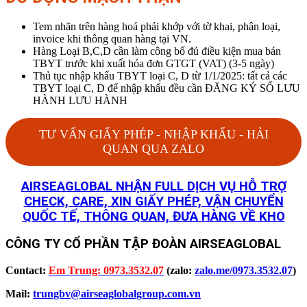
Tem nhãn trên hàng hoá phải khớp với tờ khai, phân loại,
invoice khi thông quan hàng tại VN.
Hàng Loại B,C,D cần làm công bố đủ điều kiện mua bán
TBYT trước khi xuất hóa đơn GTGT (VAT) (3-5 ngày)
Thủ tục nhập khẩu TBYT loại C, D từ 1/1/2025: tất cả các
TBYT loại C, D để nhập khẩu đều cần ĐĂNG KÝ SỐ LƯU
HÀNH LƯU HÀNH
TƯ VẤN GIẤY PHÉP - NHẬP KHẨU - HẢI
QUAN QUA ZALO
AIRSEAGLOBAL NHẬN FULL DỊCH VỤ HỖ TRỢ
CHECK, CARE, XIN GIẤY PHÉP, VẬN CHUYỂN
QUỐC TẾ, THÔNG QUAN, ĐƯA HÀNG VỀ KHO
CÔNG TY CỔ PHẦN TẬP ĐOÀN AIRSEAGLOBAL
Contact:
Em Trung: 0973.3532.07
(zalo:
zalo.me/0973.3532.07
)
Mail:
trungbv@airseaglobalgroup.com.vn