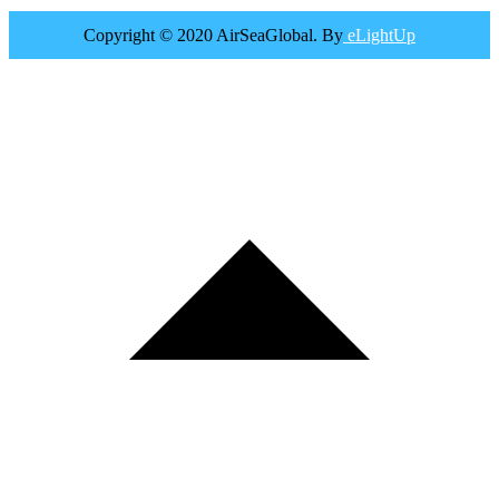
Copyright © 2020 AirSeaGlobal. By
eLightUp