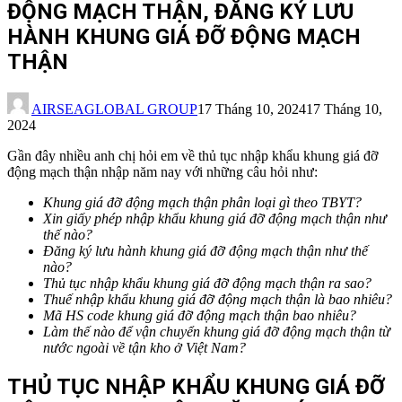
ĐỘNG MẠCH THẬN, ĐĂNG KÝ LƯU
HÀNH KHUNG GIÁ ĐỠ ĐỘNG MẠCH
THẬN
AIRSEAGLOBAL GROUP
17 Tháng 10, 2024
17 Tháng 10,
2024
Gần đây nhiều anh chị hỏi em về thủ tục nhập khẩu khung giá đỡ
động mạch thận nhập năm nay với những câu hỏi như:
Khung giá đỡ động mạch thận
phân loại gì theo TBYT?
Xin giấy phép nhập khẩu khung giá đỡ động mạch thận
như
thế nào?
Đăng ký lưu hành khung giá đỡ động mạch thận
như thế
nào?
Thủ tục nhập khẩu khung giá đỡ động mạch thận
ra sao?
Thuế nhập khẩu khung giá đỡ động mạch thận
là bao nhiêu?
Mã HS code khung giá đỡ động mạch thận
bao nhiêu?
Làm thế nào để vận chuyển khung giá đỡ động mạch thận
từ
nước ngoài về tận kho ở Việt Nam?
THỦ TỤC NHẬP KHẨU KHUNG GIÁ ĐỠ