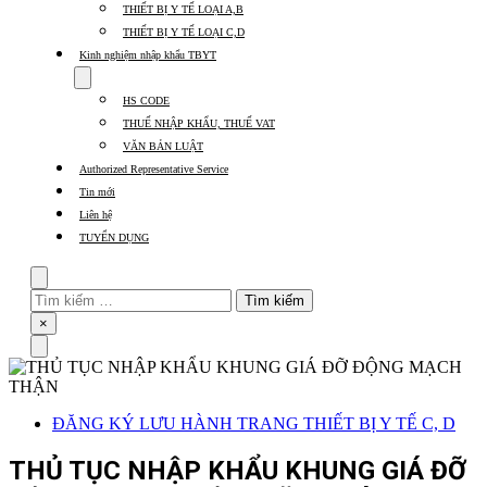
submenu
THIẾT BỊ Y TẾ LOẠI A,B
for
Thủ
THIẾT BỊ Y TẾ LOẠI C,D
tục
Kinh nghiệm nhập khẩu TBYT
các
Show
mặt
submenu
hàng
HS CODE
for
Kinh
THUẾ NHẬP KHẨU, THUẾ VAT
nghiệm
VĂN BẢN LUẬT
nhập
Authorized Representative Service
khẩu
TBYT
Tin mới
Liên hệ
TUYỂN DỤNG
Search
Tìm
kiếm
Close
×
cho:
Menu
ĐĂNG KÝ LƯU HÀNH TRANG THIẾT BỊ Y TẾ C, D
THỦ TỤC NHẬP KHẨU KHUNG GIÁ ĐỠ