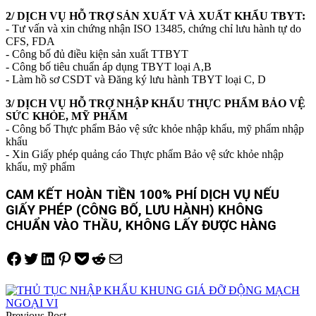
2/ DỊCH VỤ HỖ TRỢ SẢN XUẤT VÀ XUẤT KHẨU TBYT:
- Tư vấn và xin chứng nhận ISO 13485, chứng chỉ lưu hành tự d
o
CFS, FDA
- Công bố đủ điều kiện sản xuất TTBYT
- Công bố tiêu chuẩn áp dụng TBYT loại A,B
- Làm hồ sơ CSDT và Đăng ký lưu hành TBYT loại C, D
3/ DỊCH VỤ HỖ TRỢ NHẬP KHẨU THỰC PHẨM BẢO VỆ
SỨC KHỎE, MỸ PHẨM
- Công bố Thực phẩm Bảo vệ sức khỏe nhập khẩu, mỹ phẩm nhập
khẩu
- Xin Giấy phép quảng cáo Thực phẩm Bảo vệ sức khỏe nhập
khẩu, mỹ phẩm
CAM KẾT HOÀN TIỀN 100% PHÍ DỊCH VỤ NẾU
GIẤY PHÉP (CÔNG BỐ, LƯU HÀNH) KHÔNG
CHUẨN VÀO THẦU, KHÔNG LẤY ĐƯỢC HÀNG
Share on Facebook
Tweet on Twitter
Share on LinkedIn
Pin on Pinterest
Save to pocket
Share on Reddit
Share via Email
Điều
hướng
Previous Post