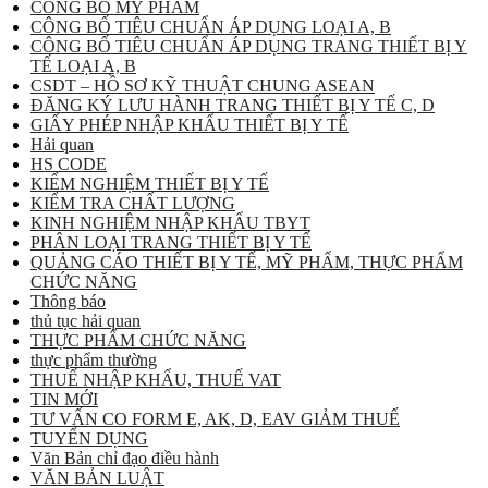
CÔNG BỐ MỸ PHẨM
CÔNG BỐ TIÊU CHUẨN ÁP DỤNG LOẠI A, B
CÔNG BỐ TIÊU CHUẨN ÁP DỤNG TRANG THIẾT BỊ Y
TẾ LOẠI A, B
CSDT – HỒ SƠ KỸ THUẬT CHUNG ASEAN
ĐĂNG KÝ LƯU HÀNH TRANG THIẾT BỊ Y TẾ C, D
GIẤY PHÉP NHẬP KHẨU THIẾT BỊ Y TẾ
Hải quan
HS CODE
KIỂM NGHIỆM THIẾT BỊ Y TẾ
KIỂM TRA CHẤT LƯỢNG
KINH NGHIỆM NHẬP KHẨU TBYT
PHÂN LOẠI TRANG THIẾT BỊ Y TẾ
QUẢNG CÁO THIẾT BỊ Y TẾ, MỸ PHẨM, THỰC PHẨM
CHỨC NĂNG
Thông báo
thủ tục hải quan
THỰC PHẨM CHỨC NĂNG
thực phẩm thường
THUẾ NHẬP KHẨU, THUẾ VAT
TIN MỚI
TƯ VẤN CO FORM E, AK, D, EAV GIẢM THUẾ
TUYỂN DỤNG
Văn Bản chỉ đạo điều hành
VĂN BẢN LUẬT