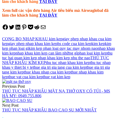
làm cho khách hàng
TẠI ĐÂY
Xem full các vận đơn hàng Air tiêu biểu mà Airseaglobal đã
làm cho khách hàng
TẠI ĐÂY
Share on Facebook
Tweet on Twitter
Share on LinkedIn
Pin on Pinterest
Save to pocket
Share on Reddit
Share via Email
CONG BO NHAP KHAU kim kep
giay phep nhap khau cua kim
kep
giay phep nhap khau kim kep
hs code cua kim kep
kim kep
kim
kep phan loai gi
kim kep phan loai quy tac may nhom nao
nhap khau
kim kep
nhap khau kim kep can làm những gì
phan loai kim kep
thu
tuc hai quan kim kep nhap khau kim kep nhu the nao
THỦ TỤC
NHẬP KHẨU KÌM KẸP
thu tuc nhap khau kim kep
thu tuc nhap
khau y thiet bi y te
thue gia tri gia tang cua kim kep
thue gia tri gia
tang kim kep
thue khau nhap cua kim kep
thue nhap khau kim
kep
thue vat cua kim kep
thue vat kim kep
Điều
Previous Post
hướng
THỦ TỤC NHẬP KHẨU MẶT NẠ THỞ OXY CÓ TÚI - MS
HÀ MY: 0949.755.806
bài
viết
Next Post
THỦ TỤC NHẬP KHẨU BAO CAO SU MỚI NHẤT