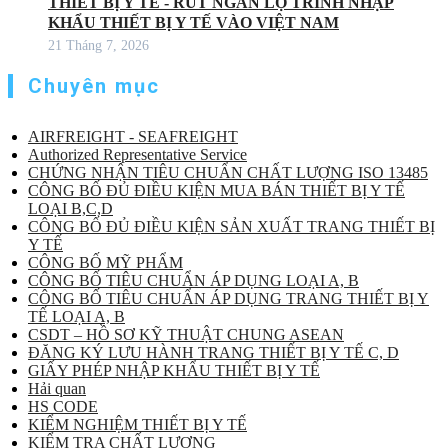
THIẾT BỊ Y TẾ - RÚT NGẮN LỘ TRÌNH NHẬP
KHẨU THIẾT BỊ Y TẾ VÀO VIỆT NAM
21 Tháng 7, 2026
Chuyên mục
AIRFREIGHT - SEAFREIGHT
Authorized Representative Service
CHỨNG NHẬN TIÊU CHUẨN CHẤT LƯỢNG ISO 13485
CÔNG BỐ ĐỦ ĐIỀU KIỆN MUA BÁN THIẾT BỊ Y TẾ
LOẠI B,C,D
CÔNG BỐ ĐỦ ĐIỀU KIỆN SẢN XUẤT TRANG THIẾT BỊ
Y TẾ
CÔNG BỐ MỸ PHẨM
CÔNG BỐ TIÊU CHUẨN ÁP DỤNG LOẠI A, B
CÔNG BỐ TIÊU CHUẨN ÁP DỤNG TRANG THIẾT BỊ Y
TẾ LOẠI A, B
CSDT – HỒ SƠ KỸ THUẬT CHUNG ASEAN
ĐĂNG KÝ LƯU HÀNH TRANG THIẾT BỊ Y TẾ C, D
GIẤY PHÉP NHẬP KHẨU THIẾT BỊ Y TẾ
Hải quan
HS CODE
KIỂM NGHIỆM THIẾT BỊ Y TẾ
KIỂM TRA CHẤT LƯỢNG