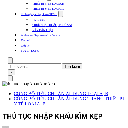
submenu
THIẾT BỊ Y TẾ LOẠI A,B
for
THIẾT BỊ Y TẾ LOẠI C,D
Thủ
Show
tục
Kinh nghiệm nhập khẩu TBYT
submenu
các
HS CODE
for
mặt
THUẾ NHẬP KHẨU, THUẾ VAT
Kinh
hàng
VĂN BẢN LUẬT
nghiệm
nhập
Authorized Representative Service
khẩu
Tin mới
TBYT
Liên hệ
TUYỂN DỤNG
Search
Tìm
kiếm
Close
×
cho:
Menu
CÔNG BỐ TIÊU CHUẨN ÁP DỤNG LOẠI A, B
CÔNG BỐ TIÊU CHUẨN ÁP DỤNG TRANG THIẾT BỊ
Y TẾ LOẠI A, B
THỦ TỤC NHẬP KHẨU KÌM KẸP