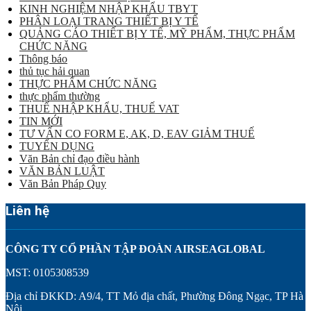
KINH NGHIỆM NHẬP KHẨU TBYT
PHÂN LOẠI TRANG THIẾT BỊ Y TẾ
QUẢNG CÁO THIẾT BỊ Y TẾ, MỸ PHẨM, THỰC PHẨM
CHỨC NĂNG
Thông báo
thủ tục hải quan
THỰC PHẨM CHỨC NĂNG
thực phẩm thường
THUẾ NHẬP KHẨU, THUẾ VAT
TIN MỚI
TƯ VẤN CO FORM E, AK, D, EAV GIẢM THUẾ
TUYỂN DỤNG
Văn Bản chỉ đạo điều hành
VĂN BẢN LUẬT
Văn Bản Pháp Quy
Liên hệ
CÔNG TY CỔ PHẦN TẬP ĐOÀN AIRSEAGLOBAL
MST: 0105308539
Địa chỉ ĐKKD: A9/4, TT Mỏ địa chất, Phường Đông Ngạc, TP Hà
Nội