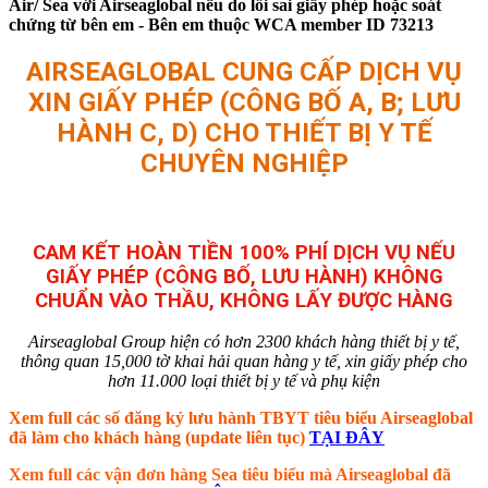
Air/ Sea với Airseaglobal nếu do lỗi sai giấy phép hoặc soát
chứng từ bên em - Bên em thuộc WCA member ID 73213
AIRSEAGLOBAL CUNG CẤP DỊCH VỤ
XIN GIẤY PHÉP (CÔNG BỐ A, B; LƯU
HÀNH C, D) CHO THIẾT BỊ Y TẾ
CHUYÊN NGHIỆP
CAM KẾT HOÀN TIỀN 100% PHÍ DỊCH VỤ NẾU
GIẤY PHÉP (CÔNG BỐ, LƯU HÀNH) KHÔNG
CHUẨN VÀO THẦU, KHÔNG LẤY ĐƯỢC HÀNG
Airseaglobal Group hiện có hơn 2300 khách hàng thiết bị y tế,
thông quan 15,000 tờ khai hải quan hàng y tế, xin giấy phép cho
hơn 11.000 loại thiết bị y tế và phụ kiện
Xem full các số đăng ký lưu hành TBYT tiêu biểu Airseaglobal
đã làm cho khách hàng (update liên tục)
TẠI ĐÂY
Xem full các vận đơn hàng Sea tiêu biểu mà Airseaglobal đã