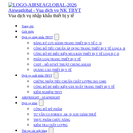
Skip
to
Airseaglobal - Vua dịch vụ NK TBYT
content
Vua dịch vụ nhập khẩu thiết bị y tế
Trang chủ
Giới thiệu
Show
Dịch vụ nhập khẩu TBYT
submenu
ĐĂNG KÝ LƯU HÀNH TRANG THIẾT BỊ Y TẾ C, D
for
CÔNG BỐ TIÊU CHUẨN ÁP DỤNG TRANG THIẾT BỊ Y TẾ LOẠI A, B
Dịch
CÔNG BỐ ĐỦ ĐIỀU KIỆN MUA BÁN THIẾT BỊ Y TẾ LOẠI B,C,D
vụ
nhập
PHÂN LOẠI TRANG THIẾT BỊ Y TẾ
khẩu
CSDT – HỒ SƠ KỸ THUẬT CHUNG ASEAN
TBYT
QUẢNG CÁO THIẾT BỊ Y TẾ
Show
Dịch vụ xuất khẩu TBYT
submenu
CHỨNG NHẬN TIÊU CHUẨN CHẤT LƯỢNG ISO 13485
for
CÔNG BỐ ĐỦ ĐIỀU KIỆN SẢN XUẤT TRANG THIẾT BỊ Y TẾ
Dịch
KIỂM NGHIỆM TBYT
vụ
xuất
AIRFREIGHT - SEAFREIGHT
khẩu
Show
Dịch vụ khác
TBYT
submenu
CÔNG BỐ MỸ PHẨM
for
TƯ VẤN CO FORM E, AK, D, EAV GIẢM THUẾ
Dịch
THỰC PHẨM CHỨC NĂNG
vụ
khác
KIỂM TRA CHẤT LƯỢNG
Show
Thủ tục các mặt hàng