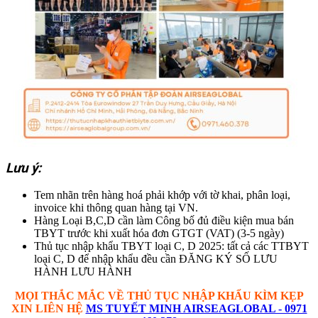
Lưu ý:
Tem nhãn trên hàng hoá phải khớp với tờ khai, phân loại,
invoice khi thông quan hàng tại VN.
Hàng Loại B,C,D cần làm Công bố đủ điều kiện mua bán
TBYT trước khi xuất hóa đơn GTGT (VAT) (3-5 ngày)
Thủ tục nhập khẩu TBYT loại C, D 2025: tất cả các TTBYT
loại C, D để nhập khẩu đều cần ĐĂNG KÝ SỐ LƯU
HÀNH LƯU HÀNH
MỌI THẮC MẮC VỀ THỦ TỤC
NHẬP KHẨU
KÌM KẸP
XIN LIÊN HỆ
MS TUYẾT MINH AIRSEAGLOBAL - 0971