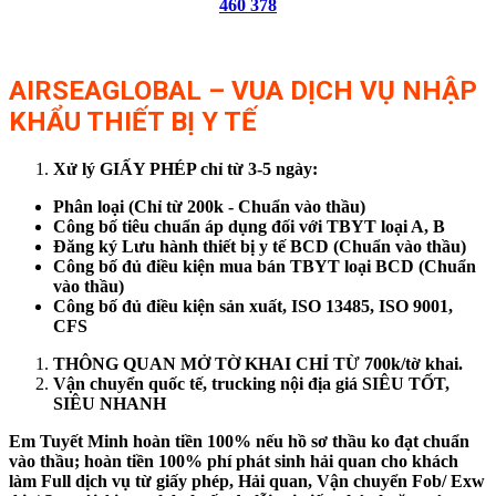
460 378
AIRSEAGLOBAL – VUA DỊCH VỤ NHẬP
KHẨU THIẾT BỊ Y TẾ
Xử lý GIẤY PHÉP chỉ từ 3-5 ngày:
Phân loại (Chỉ từ 200k - Chuẩn vào thầu)
Công bố tiêu chuẩn áp dụng đối với TBYT loại A, B
Đăng ký Lưu hành thiết bị y tế BCD (Chuẩn vào thầu)
Công bố đủ điều kiện mua bán TBYT loại BCD (Chuẩn
vào thầu)
Công bố đủ điều kiện sản xuất, ISO 13485, ISO 9001,
CFS
THÔNG QUAN MỞ TỜ KHAI CHỈ TỪ 700k/tờ khai.
Vận chuyển quốc tế, trucking nội địa giá SIÊU TỐT,
SIÊU NHANH
Em Tuyết Minh hoàn tiền 100% nếu hồ sơ thầu ko đạt chuẩn
vào thầu; hoàn tiền 100% phí phát sinh hải quan cho khách
làm Full dịch vụ từ giấy phép, Hải quan, Vận chuyển Fob/ Exw