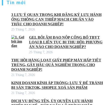
Tin mới
3 LƯU Ý QUAN TRỌNG KHI ĐĂNG KÝ LƯU HÀNH
ỐNG THÔNG CAN THIỆP MẠCH CHUẨN VÀO
THẦU CHO DOANH NGHIỆP!
25 Tháng 7, 2026
GEL BÔI ÂM ĐẠO NỘP CÔNG BỐ TBYT
LOẠI B LIÊN TỤC BỊ THU HỒI: PHƯƠNG
ÁN NÀO CHO DOANH NGHIỆP?
25 Tháng 7, 2026
THU HỒI HÀNG LOẠT GIẤY PHÉP MÁY HẤP TIỆT
TRÙNG, GÂY HẬU QUẢ NGHIÊM TRỌNG CHO
DOANH NGHIỆP!
21 Tháng 7, 2026
KINH DOANH KÍNH ÁP TRÒNG: LƯU Ý ĐỂ TRÁNH
BỊ SÀN TIKTOK, SHOPEE XOÁ SẢN PHẨM
21 Tháng 7, 2026
DỊCH VỤ ĐỨNG TÊN, ỦY QUYỀN LƯU HÀNH