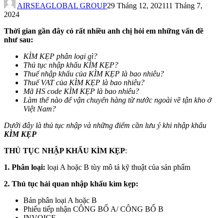
AIRSEAGLOBAL GROUP
29 Tháng 12, 2021
11 Tháng 7,
2024
Thời gian gần đây có rất nhiều anh chị hỏi em những vấn đề
như sau:
KÌM KẸP
phân loại gì?
Thủ tục nhập khẩu
KÌM KẸP
?
Thuế nhập khẩu của
KÌM KẸP
là bao nhiêu?
Thuế VAT
của
KÌM KẸP
là bao nhiêu?
Mã HS code KÌM KẸP
là bao nhiêu?
Làm thế nào để vận chuyển hàng từ nước ngoài về tận kho ở
Việt Nam?
Dưới đây là thủ tục nhập và những điểm cần lưu ý khi nhập khẩu
KÌM KẸP
THỦ TỤC NHẬP KHẨU
KÌM KẸP
:
1. Phân loại:
loại A hoặc B tùy mô tả kỹ thuật của sản phẩm
2. Thủ tục hải quan nhập khẩu kìm kẹp:
Bản phân loại A hoặc B
Phiếu tiếp nhận CÔNG BỐ A/ CÔNG BỐ B
INVOICE