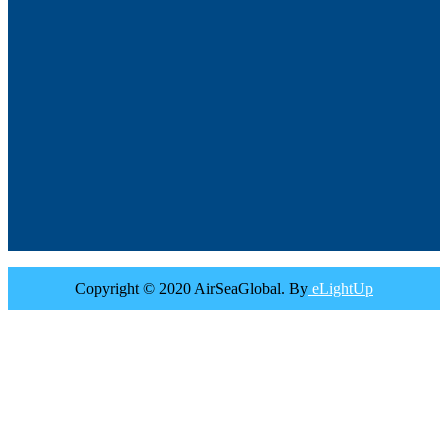
Copyright © 2020 AirSeaGlobal. By
eLightUp