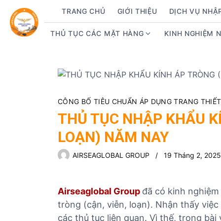
S
TRANG CHỦ
GIỚI THIỆU
DỊCH VỤ NHẬ
k
i
THỦ TỤC CÁC MẶT HÀNG
KINH NGHIỆM 
S
p
h
t
o
o
w
c
s
o
u
n
CÔNG BỐ TIÊU CHUẨN ÁP DỤNG TRANG THIẾT B
b
t
THỦ TỤC NHẬP KHẨU KÍ
m
e
LOẠN) NĂM NAY
e
n
n
t
AIRSEAGLOBAL GROUP
19 Tháng 2, 2025
u
f
o
Airseaglobal Group
đã có kinh nghiệm
r
tròng (cận, viễn, loạn). Nhận thấy vi
T
h
các thủ tục liên quan. Vì thế, trong bài