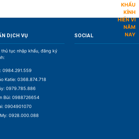
ẤN DỊCH VỤ
SOCIAL
 thủ tục nhập khẩu, đăng ký
nh:
: 0984.291.559
o Katie: 0368.874.718
úy: 0979.785.886
n Bùi: 0988726654
ài: 0904901070
 My: 0928.000.088