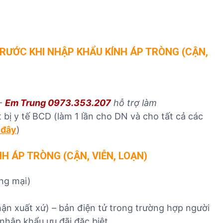
T
TRƯỚC KHI NHẬP KHẨU KÍNH ÁP TRÒNG (CẬN,
 -
Em Trung 0973.353.207
hỗ trợ làm
 bị y tế BCD (làm 1 lần cho DN và cho tất cả các
 đây
)
NH ÁP TRÒNG (CẬN, VIỄN, LOẠN)
ng mại)
nhận xuất xứ) – bản điện tử trong trường hợp người
hập khẩu ưu đãi đặc biệt