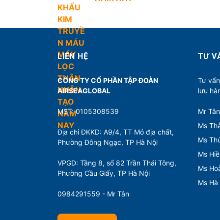
u
h
ư
ớ
LIÊN HỆ
TƯ V
n
CÔNG TY CỔ PHẦN TẬP ĐOÀN
Tư vấn
g
AIRSEAGLOBAL
lưu hà
b
à
MST: 0105308539
Mr Tân
Ms Thả
i
Địa chỉ ĐKKD: A9/4, TT Mỏ địa chất,
Ms Th
v
Phường Đông Ngạc, TP Hà Nội
Ms Hiề
i
VPGD: Tầng 8, số 82 Trần Thái Tông,
Ms Ho
ế
Phường Cầu Giấy, TP Hà Nội
Ms Hà
t
0984291559 - Mr Tân