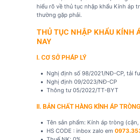
ủ
hiểu rõ về thủ tục nhập khẩu Kính áp t
t
thường gặp phải.
ụ
c
THỦ TỤC NHẬP KHẨU KÍNH Á
c
NAY
á
c
I. CƠ SỞ PHÁP LÝ
m
ặ
t
Nghị định số 98/2021/NĐ-CP, tải fu
h
Nghị định 09/2023/NĐ-CP
à
Thông tư 05/2022/TT-BYT
n
g
II. BẢN CHẤT HÀNG KÍNH ÁP TRÒNG
Tên sản phẩm: Kính áp tròng (cận, 
HS CODE : inbox zalo em
0973.35
Thuế NK: 0%