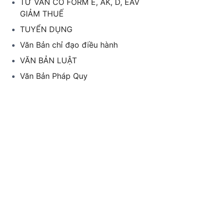
TƯ VẤN CO FORM E, AK, D, EAV
GIẢM THUẾ
TUYỂN DỤNG
Văn Bản chỉ đạo điều hành
VĂN BẢN LUẬT
Văn Bản Pháp Quy