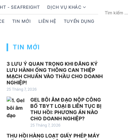
HT - SEAFREIGHT
DỊCH VỤ KHÁC
S
T
h
ì
CE
TIN MỚI
LIÊN HỆ
TUYỂN DỤNG
o
m
w
k
s
i
TIN MỚI
u
ế
b
m
m
c
3 LƯU Ý QUAN TRỌNG KHI ĐĂNG KÝ
LƯU HÀNH ỐNG THÔNG CAN THIỆP
e
h
MẠCH CHUẨN VÀO THẦU CHO DOANH
n
o
NGHIỆP!
u
:
25 Tháng 7, 2026
f
GEL BÔI ÂM ĐẠO NỘP CÔNG
o
BỐ TBYT LOẠI B LIÊN TỤC BỊ
r
THU HỒI: PHƯƠNG ÁN NÀO
D
CHO DOANH NGHIỆP?
ị
25 Tháng 7, 2026
c
THU HỒI HÀNG LOẠT GIẤY PHÉP MÁY
h