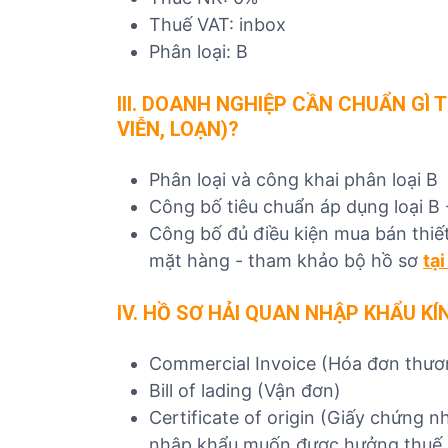
Thuế VAT: inbox
Phân loại: B
I
II. DOANH NGHIỆP CẦN CHUẨN GÌ 
VIỄN, LOẠN)?
Phân loại và công khai phân loại B
Công bố tiêu chuẩn áp dụng loại B
Công bố đủ điều kiện mua bán thiết
mặt hàng - tham khảo bộ hồ sơ
tại
IV. HỒ SƠ HẢI QUAN NHẬP KHẨU KÍ
Commercial Invoice (Hóa đơn thươ
Bill of lading (Vận đơn)
Certificate of origin (Giấy chứng 
nhập khẩu muốn được hưởng thuế n