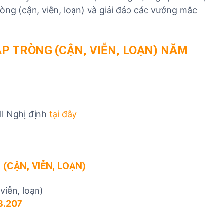
n
v
v
ròng (cận, viễn, loạn) và giải đáp các vướng mắc
h
ụ
ụ
n
n
x
g
h
u
P TRÒNG (CẬN, VIỄN, LOẠN)
NĂM
h
ậ
ấ
i
p
t
ệ
k
k
m
h
h
n
ẩ
ẩ
h
u
u
ll Nghị định
tại đây
ậ
T
T
p
B
B
k
Y
Y
h
T
T
 (CẬN, VIỄN, LOẠN)
ẩ
u
viễn, loạn)
T
3.207
B
Y