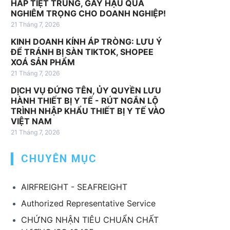
HẤP TIỆT TRÙNG, GÂY HẬU QUẢ
v
NGHIÊM TRỌNG CHO DOANH NGHIỆP!
ụ
21 Tháng 7, 2026
k
KINH DOANH KÍNH ÁP TRÒNG: LƯU Ý
h
ĐỂ TRÁNH BỊ SÀN TIKTOK, SHOPEE
á
XOÁ SẢN PHẨM
c
21 Tháng 7, 2026
DỊCH VỤ ĐỨNG TÊN, ỦY QUYỀN LƯU
HÀNH THIẾT BỊ Y TẾ - RÚT NGẮN LỘ
TRÌNH NHẬP KHẨU THIẾT BỊ Y TẾ VÀO
VIỆT NAM
21 Tháng 7, 2026
CHUYÊN MỤC
AIRFREIGHT - SEAFREIGHT
Authorized Representative Service
CHỨNG NHẬN TIÊU CHUẨN CHẤT