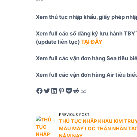
---
Xem thủ tục nhập khẩu, giấy phép nh
Xem full các số đăng ký lưu hành TBYT
(update liên tục)
TẠI ĐÂY
Xem full các vận đơn hàng Sea tiêu b
Xem full các vận đơn hàng Air tiêu bi
Share on Facebook
Tweet on Twitter
Share on LinkedIn
Pin on Pinterest
Save to pocket
Share on Reddit
Share via Email
Đ
PREVIOUS POST
THỦ TỤC NHẬP KHẨU KIM TRU
i
MÁU MÁY LỌC THẬN NHÂN TẠ
ề
NĂM NAY