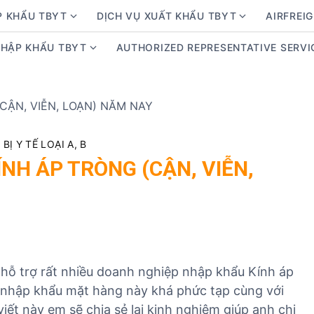
P KHẨU TBYT
DỊCH VỤ XUẤT KHẨU TBYT
AIRFREIG
S
S
h
h
NHẬP KHẨU TBYT
AUTHORIZED REPRESENTATIVE SERVI
S
o
o
h
w
w
o
s
s
w
u
u
s
b
b
u
m
m
Ị Y TẾ LOẠI A, B
b
e
e
NH ÁP TRÒNG (CẬN, VIỄN,
m
n
n
e
u
u
n
f
f
u
o
o
f
r
r
o
D
D
 hỗ trợ rất nhiều doanh nghiệp nhập khẩu Kính áp
r
ị
ị
ệc nhập khẩu mặt hàng này khá phức tạp cùng với
K
c
c
i
 viết này em sẽ chia sẻ lại kinh nghiệm giúp anh chị
h
h