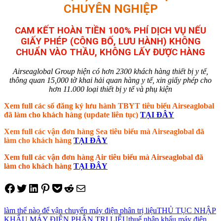
CHUYÊN NGHIỆP
CAM KẾT HOÀN TIỀN 100% PHÍ DỊCH VỤ NẾU
GIẤY PHÉP (CÔNG BỐ, LƯU HÀNH) KHÔNG
CHUẨN VÀO THẦU, KHÔNG LẤY ĐƯỢC HÀNG
Airseaglobal Group hiện có hơn 2300 khách hàng thiết bị y tế,
thông quan 15,000 tờ khai hải quan hàng y tế, xin giấy phép cho
hơn 11.000 loại thiết bị y tế và phụ kiện
Xem full các số đăng ký lưu hành TBYT tiêu biểu Airseaglobal
đã làm cho khách hàng (update liên tục)
TẠI ĐÂY
Xem full các vận đơn hàng Sea tiêu biểu mà Airseaglobal đã
làm cho khách hàng
TẠI ĐÂY
Xem full các vận đơn hàng Air tiêu biểu mà Airseaglobal đã
làm cho khách hàng
TẠI ĐÂY
Share on Facebook
Tweet on Twitter
Share on LinkedIn
Pin on Pinterest
Save to pocket
Share on Reddit
Share via Email
làm thế nào để vận chuyển máy điện phân trị liệu
THỦ TỤC NHẬP
KHẨU MÁY ĐIỆN PHÂN TRỊ LIỆU
thuế nhập khẩu máy điện