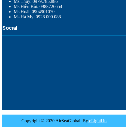
Ms Thúy: 0979.785.886
Ms Hiền Bùi: 0988726654
Ms Hoài: 0904901070
Ms Hà My: 0928.000.088
Social
Copyright © 2020 AirSeaGlobal. By
eLightUp