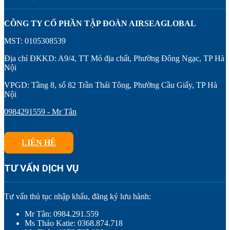
CÔNG TY CỔ PHẦN TẬP ĐOÀN AIRSEAGLOBAL
MST: 0105308539
Địa chỉ ĐKKD: A9/4, TT Mỏ địa chất, Phường Đông Ngạc, TP Hà
Nội
VPGD: Tầng 8, số 82 Trần Thái Tông, Phường Cầu Giấy, TP Hà
Nội
0984291559 - Mr Tân
LIÊN HỆ
TƯ VẤN DỊCH VỤ
Tư vấn thủ tục nhập khẩu, đăng ký lưu hành:
Mr Tân: 0984.291.559
Ms Thảo Katie: 0368.874.718