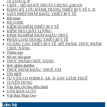
TẾ LOẠI A, B
CSDT – HỒ SƠ KỸ THUẬT CHUNG ASEAN
ĐĂNG KÝ LƯU HÀNH TRANG THIẾT BỊ Y TẾ C, D
GIẤY PHÉP NHẬP KHẨU THIẾT BỊ Y TẾ
Hải quan
HS CODE
KIỂM NGHIỆM THIẾT BỊ Y TẾ
KIỂM TRA CHẤT LƯỢNG
KINH NGHIỆM NHẬP KHẨU TBYT
PHÂN LOẠI TRANG THIẾT BỊ Y TẾ
QUẢNG CÁO THIẾT BỊ Y TẾ, MỸ PHẨM, THỰC PHẨM
CHỨC NĂNG
Thông báo
thủ tục hải quan
THỰC PHẨM CHỨC NĂNG
thực phẩm thường
THUẾ NHẬP KHẨU, THUẾ VAT
TIN MỚI
TƯ VẤN CO FORM E, AK, D, EAV GIẢM THUẾ
TUYỂN DỤNG
Văn Bản chỉ đạo điều hành
VĂN BẢN LUẬT
Văn Bản Pháp Quy
Liên hệ