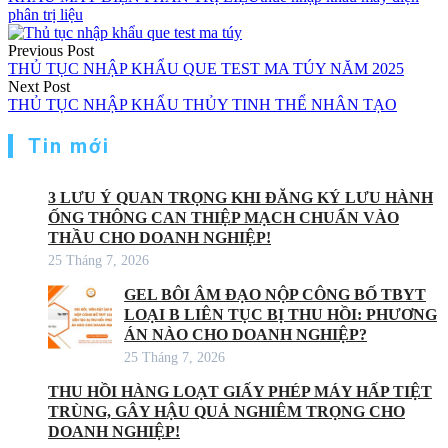
phân trị liệu
Điều
Previous Post
hướng
THỦ TỤC NHẬP KHẨU QUE TEST MA TÚY NĂM 2025
Next Post
bài
THỦ TỤC NHẬP KHẨU THỦY TINH THỂ NHÂN TẠO
viết
Tin mới
3 LƯU Ý QUAN TRỌNG KHI ĐĂNG KÝ LƯU HÀNH
ỐNG THÔNG CAN THIỆP MẠCH CHUẨN VÀO
THẦU CHO DOANH NGHIỆP!
25 Tháng 7, 2026
GEL BÔI ÂM ĐẠO NỘP CÔNG BỐ TBYT
LOẠI B LIÊN TỤC BỊ THU HỒI: PHƯƠNG
ÁN NÀO CHO DOANH NGHIỆP?
25 Tháng 7, 2026
THU HỒI HÀNG LOẠT GIẤY PHÉP MÁY HẤP TIỆT
TRÙNG, GÂY HẬU QUẢ NGHIÊM TRỌNG CHO
DOANH NGHIỆP!