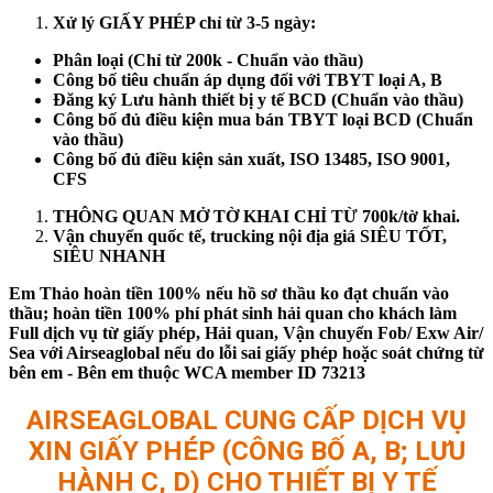
Xử lý GIẤY PHÉP chỉ từ 3-5 ngày:
Phân loại (Chỉ từ 200k - Chuẩn vào thầu)
Công bố tiêu chuẩn áp dụng đối với TBYT loại A, B
Đăng ký Lưu hành thiết bị y tế BCD (Chuẩn vào thầu)
Công bố đủ điều kiện mua bán TBYT loại BCD (Chuẩn
vào thầu)
Công bố đủ điều kiện sản xuất, ISO 13485, ISO 9001,
CFS
THÔNG QUAN MỞ TỜ KHAI CHỈ TỪ 700k/tờ khai.
Vận chuyển quốc tế, trucking nội địa giá SIÊU TỐT,
SIÊU NHANH
Em Thảo hoàn tiền 100% nếu hồ sơ thầu ko đạt chuẩn vào
thầu; hoàn tiền 100% phí phát sinh hải quan cho khách làm
Full dịch vụ từ giấy phép, Hải quan, Vận chuyển Fob/ Exw Air/
Sea với Airseaglobal nếu do lỗi sai giấy phép hoặc soát chứng từ
bên em - Bên em thuộc WCA member ID 73213
AIRSEAGLOBAL CUNG CẤP DỊCH VỤ
XIN GIẤY PHÉP (CÔNG BỐ A, B; LƯU
HÀNH C, D) CHO THIẾT BỊ Y TẾ