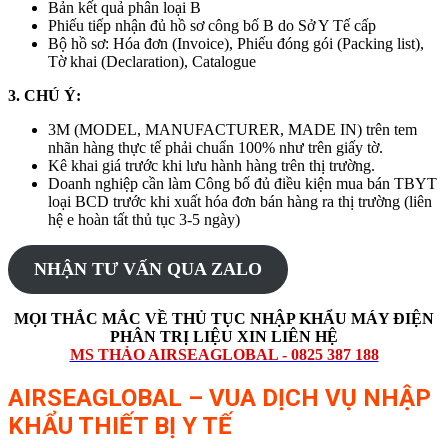
Bản kết quả phân loại B
Phiếu tiếp nhận đủ hồ sơ công bố B do Sở Y Tế cấp
Bộ hồ sơ: Hóa đơn (Invoice), Phiếu đóng gói (Packing list),
Tờ khai (Declaration), Catalogue
3. CHÚ Ý:
3M (MODEL, MANUFACTURER, MADE IN) trên tem
nhãn hàng thực tế phải chuẩn 100% như trên giấy tờ.
Kê khai giá trước khi lưu hành hàng trên thị trường.
Doanh nghiệp cần làm Công bố đủ điều kiện mua bán TBYT
loại BCD trước khi xuất hóa đơn bán hàng ra thị trường (liên
hệ e hoàn tất thủ tục 3-5 ngày)
NHẬN TƯ VẤN QUA ZALO
MỌI THẮC MẮC VỀ THỦ TỤC
NHẬP KHẨU
MÁY ĐIỆN
PHÂN TRỊ LIỆU
XIN LIÊN HỆ
MS THẢO AIRSEAGLOBAL - 0825 387 188
AIRSEAGLOBAL – VUA DỊCH VỤ NHẬP
KHẨU THIẾT BỊ Y TẾ