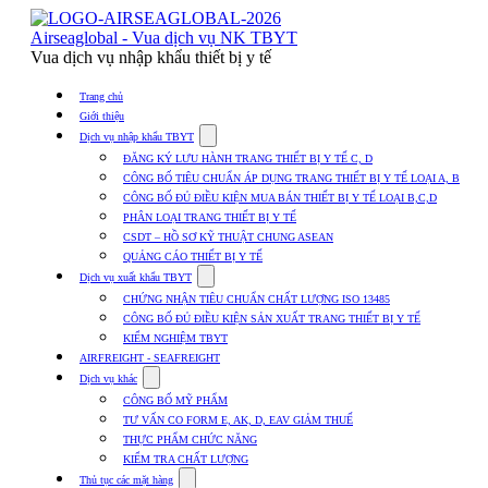
Skip
to
Airseaglobal - Vua dịch vụ NK TBYT
content
Vua dịch vụ nhập khẩu thiết bị y tế
Trang chủ
Giới thiệu
Show
Dịch vụ nhập khẩu TBYT
submenu
ĐĂNG KÝ LƯU HÀNH TRANG THIẾT BỊ Y TẾ C, D
for
CÔNG BỐ TIÊU CHUẨN ÁP DỤNG TRANG THIẾT BỊ Y TẾ LOẠI A, B
Dịch
CÔNG BỐ ĐỦ ĐIỀU KIỆN MUA BÁN THIẾT BỊ Y TẾ LOẠI B,C,D
vụ
nhập
PHÂN LOẠI TRANG THIẾT BỊ Y TẾ
khẩu
CSDT – HỒ SƠ KỸ THUẬT CHUNG ASEAN
TBYT
QUẢNG CÁO THIẾT BỊ Y TẾ
Show
Dịch vụ xuất khẩu TBYT
submenu
CHỨNG NHẬN TIÊU CHUẨN CHẤT LƯỢNG ISO 13485
for
CÔNG BỐ ĐỦ ĐIỀU KIỆN SẢN XUẤT TRANG THIẾT BỊ Y TẾ
Dịch
KIỂM NGHIỆM TBYT
vụ
xuất
AIRFREIGHT - SEAFREIGHT
khẩu
Show
Dịch vụ khác
TBYT
submenu
CÔNG BỐ MỸ PHẨM
for
TƯ VẤN CO FORM E, AK, D, EAV GIẢM THUẾ
Dịch
THỰC PHẨM CHỨC NĂNG
vụ
khác
KIỂM TRA CHẤT LƯỢNG
Show
Thủ tục các mặt hàng