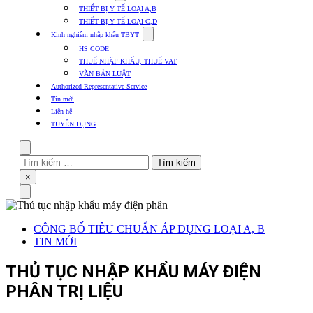
submenu
THIẾT BỊ Y TẾ LOẠI A,B
for
THIẾT BỊ Y TẾ LOẠI C,D
Thủ
Show
tục
Kinh nghiệm nhập khẩu TBYT
submenu
các
HS CODE
for
mặt
THUẾ NHẬP KHẨU, THUẾ VAT
Kinh
hàng
VĂN BẢN LUẬT
nghiệm
nhập
Authorized Representative Service
khẩu
Tin mới
TBYT
Liên hệ
TUYỂN DỤNG
Search
Tìm
kiếm
Close
×
cho:
Menu
CÔNG BỐ TIÊU CHUẨN ÁP DỤNG LOẠI A, B
TIN MỚI
THỦ TỤC NHẬP KHẨU MÁY ĐIỆN
PHÂN TRỊ LIỆU