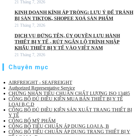
21 Tháng 7, 2026
KINH DOANH KÍNH ÁP TRÒNG: LƯU Ý ĐỂ TRÁNH
BỊ SÀN TIKTOK, SHOPEE XOÁ SẢN PHẨM
21 Tháng 7, 2026
DỊCH VỤ ĐỨNG TÊN, ỦY QUYỀN LƯU HÀNH
THIẾT BỊ Y TẾ - RÚT NGẮN LỘ TRÌNH NHẬP
KHẨU THIẾT BỊ Y TẾ VÀO VIỆT NAM
21 Tháng 7, 2026
Chuyên mục
AIRFREIGHT - SEAFREIGHT
Authorized Representative Service
CHỨNG NHẬN TIÊU CHUẨN CHẤT LƯỢNG ISO 13485
CÔNG BỐ ĐỦ ĐIỀU KIỆN MUA BÁN THIẾT BỊ Y TẾ
LOẠI B,C,D
CÔNG BỐ ĐỦ ĐIỀU KIỆN SẢN XUẤT TRANG THIẾT BỊ
Y TẾ
CÔNG BỐ MỸ PHẨM
CÔNG BỐ TIÊU CHUẨN ÁP DỤNG LOẠI A, B
CÔNG BỐ TIÊU CHUẨN ÁP DỤNG TRANG THIẾT BỊ Y