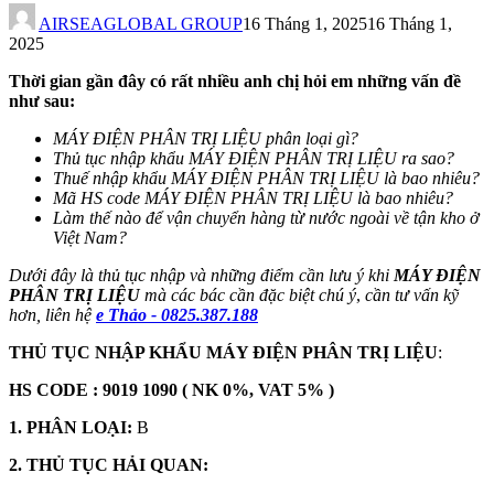
AIRSEAGLOBAL GROUP
16 Tháng 1, 2025
16 Tháng 1,
2025
Thời gian gần đây có rất nhiều anh chị hỏi em những vấn đề
như sau:
MÁY ĐIỆN PHÂN TRỊ LIỆU phân loại gì?
Thủ tục nhập khẩu
MÁY ĐIỆN PHÂN TRỊ LIỆU
ra sao?
Thuế nhập khẩu
MÁY ĐIỆN PHÂN TRỊ LIỆU
là bao nhiêu?
Mã HS code
MÁY ĐIỆN PHÂN TRỊ LIỆU
là bao nhiêu?
Làm thế nào để vận chuyển hàng từ nước ngoài về tận kho ở
Việt Nam?
Dưới đây là thủ tục nhập và những điểm cần lưu ý khi
MÁY ĐIỆN
PHÂN TRỊ LIỆU
mà các bác cần đặc biệt chú ý
,
cần tư vấn kỹ
hơn, liên hệ
e Thảo - 0825.387.188
THỦ TỤC NHẬP KHẨU
MÁY ĐIỆN PHÂN TRỊ LIỆU
:
HS CODE : 9019 1090 ( NK 0%, VAT 5% )
1. PHÂN LOẠI:
B
2. THỦ TỤC HẢI QUAN: