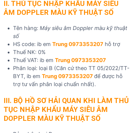
II. THỦ TỤC NHẬP KHẨU MÁY SIÊU
ÂM DOPPLER MÀU KỸ THUẬT SỐ
Tên hàng:
Máy siêu âm Doppler màu kỹ thuật
số
HS code: ib em
Trung 0973353207
hỗ trợ
Thuế NK: 0%
Thuế VAT: ib em
Trung 0973353207
Phân loại: loại B (Căn cứ theo TT 05/2022/TT-
BYT, ib em
Trung 0973353207
để được hỗ
trợ tư vấn phân loại chuẩn nhất).
III. BỘ HỒ SƠ HẢI QUAN
KHI LÀM THỦ
TỤC NHẬP KHẨU
MÁY SIÊU ÂM
DOPPLER MÀU KỸ THUẬT SỐ