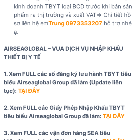
kinh doanh TBYT loại BCD trước khi bán sản
phẩm ra thị trường và xuất VAT=> Chi tiết hồ
sơ liên hệ em
Trung 0973353207
hỗ trợ nhé
ạ.
AIRSEAGLOBAL – VUA DỊCH VỤ NHẬP KHẨU
THIẾT BỊ Y TẾ
1. Xem FULL các số đăng ký lưu hành TBYT tiêu
biểu Airseaglobal Group đã làm (Update liên
tục):
TẠI ĐÂY
2. Xem FULL các Giấy Phép Nhập Khẩu TBYT
tiêu biểu Airseaglobal Group đã làm:
TẠI ĐÂY
3. Xem FULL các vận đơn hàng SEA tiêu