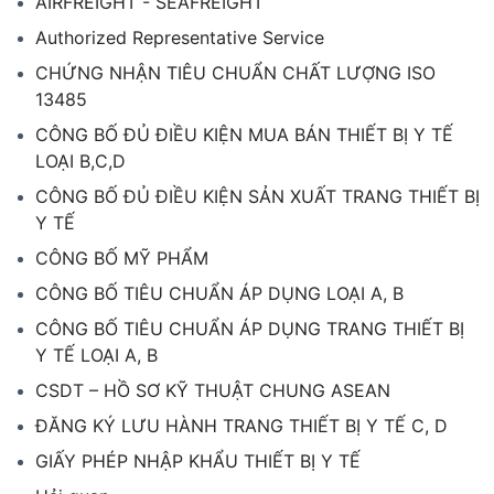
AIRFREIGHT - SEAFREIGHT
Authorized Representative Service
CHỨNG NHẬN TIÊU CHUẨN CHẤT LƯỢNG ISO
13485
CÔNG BỐ ĐỦ ĐIỀU KIỆN MUA BÁN THIẾT BỊ Y TẾ
LOẠI B,C,D
CÔNG BỐ ĐỦ ĐIỀU KIỆN SẢN XUẤT TRANG THIẾT BỊ
Y TẾ
CÔNG BỐ MỸ PHẨM
CÔNG BỐ TIÊU CHUẨN ÁP DỤNG LOẠI A, B
CÔNG BỐ TIÊU CHUẨN ÁP DỤNG TRANG THIẾT BỊ
Y TẾ LOẠI A, B
CSDT – HỒ SƠ KỸ THUẬT CHUNG ASEAN
ĐĂNG KÝ LƯU HÀNH TRANG THIẾT BỊ Y TẾ C, D
GIẤY PHÉP NHẬP KHẨU THIẾT BỊ Y TẾ