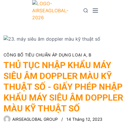
S
k
M
S
i
e
e
p
n
a
t
u
r
o
c
c
h
o
CÔNG BỐ TIÊU CHUẨN ÁP DỤNG LOẠI A, B
n
THỦ TỤC NHẬP KHẨU MÁY
t
e
SIÊU ÂM DOPPLER MÀU KỸ
n
THUẬT SỐ - GIẤY PHÉP NHẬP
t
KHẨU MÁY SIÊU ÂM DOPPLER
MÀU KỸ THUẬT SỐ
AIRSEAGLOBAL GROUP
14 Tháng 12, 2023