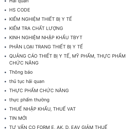
Hải quan
HS CODE
KIỂM NGHIỆM THIẾT BỊ Y TẾ
KIỂM TRA CHẤT LƯỢNG
KINH NGHIỆM NHẬP KHẨU TBYT
PHÂN LOẠI TRANG THIẾT BỊ Y TẾ
QUẢNG CÁO THIẾT BỊ Y TẾ, MỸ PHẨM, THỰC PHẨM
CHỨC NĂNG
Thông báo
thủ tục hải quan
THỰC PHẨM CHỨC NĂNG
thực phẩm thường
THUẾ NHẬP KHẨU, THUẾ VAT
TIN MỚI
TƯ VẤN CO FORM E, AK, D, EAV GIẢM THUẾ