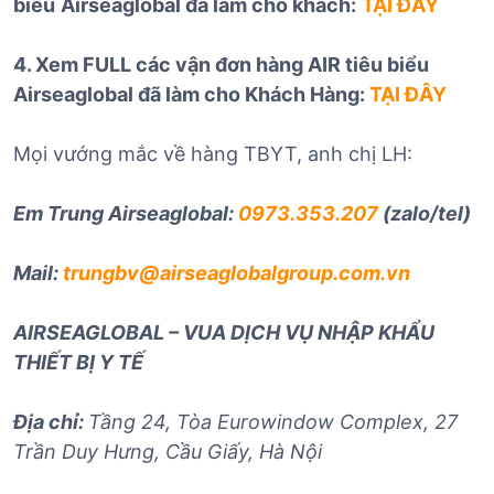
biểu
Airseaglobal đã làm cho khách:
TẠI ĐÂY
4. Xem FULL các vận đơn hàng AIR tiêu biểu
Airseaglobal đã làm cho Khách Hàng:
TẠI ĐÂY
Mọi vướng mắc về hàng TBYT, anh chị LH:
Em Trung Airseaglobal:
0973.353.207
(zalo/tel)
Mail:
trungbv@airseaglobalgroup.com.vn
AIRSEAGLOBAL – VUA DỊCH VỤ NHẬP KHẨU
THIẾT BỊ Y TẾ
Địa chỉ:
Tầng 24, Tòa Eurowindow Complex, 27
Trần Duy Hưng, Cầu Giấy, Hà Nội