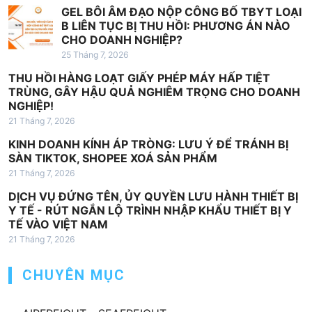
i
GEL BÔI ÂM ĐẠO NỘP CÔNG BỐ TBYT LOẠI
ế
B LIÊN TỤC BỊ THU HỒI: PHƯƠNG ÁN NÀO
CHO DOANH NGHIỆP?
t
25 Tháng 7, 2026
THU HỒI HÀNG LOẠT GIẤY PHÉP MÁY HẤP TIỆT
TRÙNG, GÂY HẬU QUẢ NGHIÊM TRỌNG CHO DOANH
NGHIỆP!
21 Tháng 7, 2026
KINH DOANH KÍNH ÁP TRÒNG: LƯU Ý ĐỂ TRÁNH BỊ
SÀN TIKTOK, SHOPEE XOÁ SẢN PHẨM
21 Tháng 7, 2026
DỊCH VỤ ĐỨNG TÊN, ỦY QUYỀN LƯU HÀNH THIẾT BỊ
Y TẾ - RÚT NGẮN LỘ TRÌNH NHẬP KHẨU THIẾT BỊ Y
TẾ VÀO VIỆT NAM
21 Tháng 7, 2026
CHUYÊN MỤC