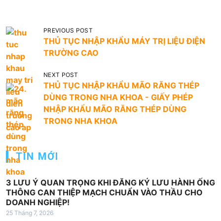
Đ
PREVIOUS POST
THỦ TỤC NHẬP KHẨU MÁY TRỊ LIỆU ĐIỆN
i
TRƯỜNG CAO
ề
u
NEXT POST
THỦ TỤC NHẬP KHẨU MÃO RĂNG THÉP
h
DÙNG TRONG NHA KHOA - GIẤY PHÉP
ư
NHẬP KHẨU MÃO RĂNG THÉP DÙNG
ớ
TRONG NHA KHOA
n
g
TIN MỚI
b
à
3 LƯU Ý QUAN TRỌNG KHI ĐĂNG KÝ LƯU HÀNH ỐNG
THÔNG CAN THIỆP MẠCH CHUẨN VÀO THẦU CHO
i
DOANH NGHIỆP!
v
25 Tháng 7, 2026